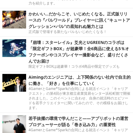
力を紹介します。
かわいい…だからこそ、いじめたくなる。正式版リリ
ースの『パルワールド』プレイヤーに訊く“キュートア
グレッション×パル”の底知れぬ魅力とは
正式版で登場する新たなパルもいじめたくなる！
『崩壊：スターレイル』爻光とUGREENのコラボは
「限定ギフトBOX」が超豪華！全6商品に使える5％オ
フクーポンやコスプレイヤー撮影会など、盛りだくさ
んでお届け
限定ギフトBOXは超豪華！コラボ4商品や限定でグッズも
Aimingのエンジニアは、上下関係のない社内で自主的
に働き、「好き」を仕事にしていく
4GamerとGame*Sparkの合同による就活イベント「キャリア
クエスト」の第4回が東京都立産業貿易センター浜松町館で開催
されました。このイベントに合わせ、自身の就活時のエピソー
ドを若手クリエイターに聞いてみたので、その模様をお届けし
ます。
若手抜擢の環境で学んだこと――アプリボットの運営
プロデューサーが語る「巻き込み力」の重要性
4GamerとGame*Sparkの合同による就活イベント「キャリア