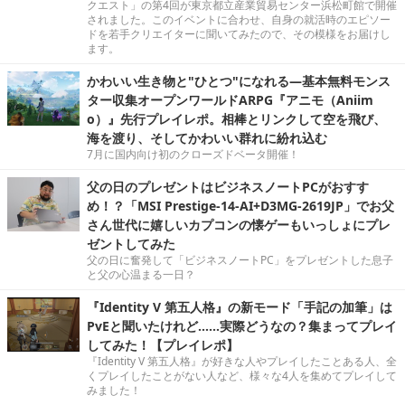
クエスト」の第4回が東京都立産業貿易センター浜松町館で開催
されました。このイベントに合わせ、自身の就活時のエピソー
ドを若手クリエイターに聞いてみたので、その模様をお届けし
ます。
かわいい生き物と"ひとつ"になれる―基本無料モンス
ター収集オープンワールドARPG『アニモ（Aniim
o）』先行プレイレポ。相棒とリンクして空を飛び、
海を渡り、そしてかわいい群れに紛れ込む
7月に国内向け初のクローズドベータ開催！
父の日のプレゼントはビジネスノートPCがおすす
め！？「MSI Prestige-14-AI+D3MG-2619JP」でお父
さん世代に嬉しいカプコンの懐ゲーもいっしょにプレ
ゼントしてみた
父の日に奮発して「ビジネスノートPC」をプレゼントした息子
と父の心温まる一日？
『Identity V 第五人格』の新モード「手記の加筆」は
PvEと聞いたけれど……実際どうなの？集まってプレイ
してみた！【プレイレポ】
『Identity V 第五人格』が好きな人やプレイしたことある人、全
くプレイしたことがない人など、様々な4人を集めてプレイして
みました！