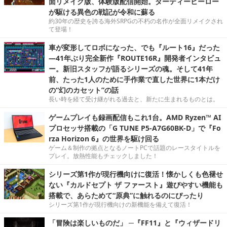
面リメイク版、体験版配信開始。ダーティーヒーロー
が駆ける異色の戦記が令和に蘇る
約30年の歴史を誇る海外SRPGの不朽の名作が全面リメイクされ
て登場！
車が変形してロボになった、でも『ルート16』だった
―41年ぶり完全新作『ROUTE16R』開発者インタビュ
ー。新旧スタッフが語るシリーズの魂。そして41年
前、たった1人のために手作業で直した世界に1本だけ
の“幻のカセット”の話
長い時を経て受け継がれる過去と、新たに生まれるものとは。
ゲームプレイも録画配信もこれ1台。AMD Ryzen™ AI
プロセッサ搭載の「G TUNE P5-A7G60BK-D」で『Fo
rza Horizon 6』の世界を駆け回る
ゲーム＆制作の拠点となるノートPCで話題のレースタイトルを
プレイ。放熱性能もチェックしました！
シリーズ第1作が現行機向けに復活！懐かしくも色褪せ
ない『カルドセプト ザ ファースト』遊びやすい機能も
搭載で、あらためて“原典”に触れるのにぴったり
シリーズ第1作が現行機向けの新機能を備えて復活！
「冒険は楽しいものだ」 ─『FF11』と『ウィザードリ