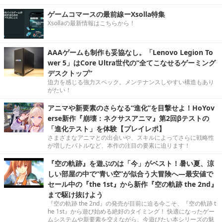
ゲームコマースの最前線ーXsolla特集
Xsollaの最新情報はこちらから！
AAAゲームも制作も妥協なし。「Lenovo Legion To
wer 5」はCore Ultra世代の“全てこなせるゲーミング
デスクトップ”
迫力を感じる強力スペック。メンテナンスしやすい構造もあり
がたい！
アニマや新要素のさらなる“進化”を目撃せよ！HoYov
erse新作『崩壊：ネクサスアニマ』第2回βテストの
「進化テスト」を体験【プレイレポ】
さまざまなアニマとの出会いや、スキルによってさらに戦略性
が増したバトルなど、本作の注目の要素に迫ります！
『空の軌跡』を遊ぶのは「今」がベスト！暑い夏、涼
しい部屋の中で“青い空”が似合う大冒険へ―最安値で
セール中の『the 1st』から新作『空の軌跡 the 2nd』
まで駆け抜けよう
『空の軌跡 the 2nd』の発売が目前に迫る今こそ、『空の軌跡 t
he 1st』から遊び始める絶好のタイミング！ 快適になったゲー
ムシステムや新要素を交えながら、今遊びたい本シリーズの魅