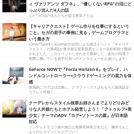
ィ ヴァリアンツ ダフネ』、"優しくないRPG"の沼にど
っぷり沈んだ4人の話
ふたつの沼の住人たちが語る奥深さとは。
【キャリアクエスト】ゲーム作りを仕事にするという
こと。セガの若手の事例に見る，ゲームプログラマと
いう働き方
Game*Sparkと4Gamerの合同による就活イベント「キャリア
クエスト」の第4回が東京都立産業貿易センター浜松町館で開催
されました。このイベントに合わせて取材した、各社の現場で
実際に働いている若手社員へのインタビューをお届けします。
GeForce NOWで『Forza Horizon 6』をプレイ。ハ
ンドルコントローラー×クラウドゲーミングの底力を体
感
体感的にラグはほぼ無し。グラフィックスはもちろん最高設定
でプレイ可能！
クーデレからスタイル抜群お姉さんまでよりどりみど
りな人外娘たちとホテル経営しよう！「クトゥルフ×美
少女」テーマのADV『ヨグ=ソトースの庭』が日本語
対応
ツンデレドラゴン娘や無口な複眼死神美少女など、属性てんこ
もりのヒロインたちがアツい！