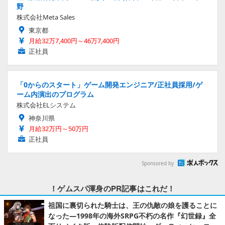
野
株式会社Meta Sales
東京都
月給32万7,400円～46万7,400円
正社員
「0からのスタート」ゲーム開発エンジニア/正社員採用/ゲ
ーム内演出のプログラム
株式会社ELシステム
神奈川県
月給32万円～50万円
正社員
Sponsored by
！ゲムスパ渾身のPR記事はこれだ！
祖国に裏切られた騎士は、王の仇敵の娘を護ることに
なった―1998年の海外SRPG不朽の名作『幻世録』全