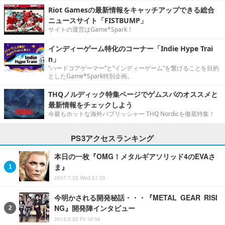
Riot Gamesの最新情報をキャッチアップできる総合
ニュースサイト「FISTBUMP」
サイトの運営はGame*Spark！
インディーゲーム特化のコーナー「Indie Hype Trai
n」
“ハードコアゲーマー”と“インディーゲーム”を繋げることを目的
としたGame*Spark特別企画。
THQノルディック特集ページでゲムスパのオススメと
最新情報をチェックしよう
今最もホットな海外パブリッシャー THQ Nordicを徹底特集！
PS3アクセスランキング
本日の一枚『OMG！メタルギアソリッド4のEVAさ
ま』
2007.7.25 Wed 21:30
今明かされる開発秘話・・・『METAL GEAR RISI
NG』開発陣インタビュー
2013.2.22 Fri 16:56