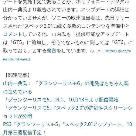
デートを実施予定であることが、ポリフォニー・デジタル
山内一典氏より報告されています。アップデートの詳細は
分かっていませんが、ソニーの欧州担当者は、先日リリー
スされた“スペック2.0”に続く多数のコンテンツを準備中と
コメント
している他、山内氏も「提供可能なアップデート
は『GT5』に追加し、そうでないものに関しては『GT6』に
取っておく」とする
発言
をしています。
(ソース：
Twitter / @Kaz_Ya
mauchi
,
GTPlanet
)
【関連記事】
山内一典氏： 『グランツーリスモ6』の開発はもちろん既
に進めている
『グランツーリスモ5』DLC、10月18日より配信開始
『グランツーリスモ5』“スペック2.0”の詳細やスクリーンシ
ョットが公開
PS3『グランツーリスモ5』“スペック2.0”アップデート、10
月第三週配信予定！