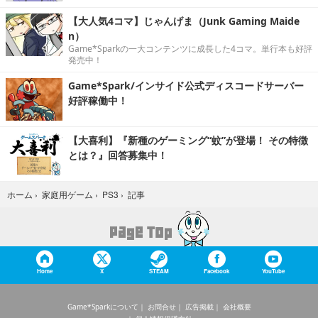
【大人気4コマ】じゃんげま（Junk Gaming Maide
n）
Game*Sparkの一大コンテンツに成長した4コマ。単行本も好評
発売中！
Game*Spark/インサイド公式ディスコードサーバー
好評稼働中！
【大喜利】『新種のゲーミング“蚊”が登場！ その特徴
とは？』回答募集中！
記事
ホーム
›
家庭用ゲーム
›
PS3
›
Home
X
STEAM
Facebook
YouTube
Game*Sparkについて
お問合せ
広告掲載
会社概要