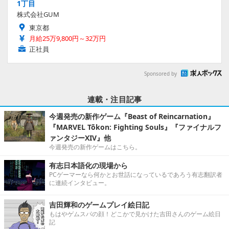
1丁目
株式会社GUM
東京都
月給25万9,800円～32万円
正社員
Sponsored by
連載・注目記事
今週発売の新作ゲーム『Beast of Reincarnation』
『MARVEL Tōkon: Fighting Souls』『ファイナルフ
ァンタジーXIV』他
今週発売の新作ゲームはこちら。
有志日本語化の現場から
PCゲーマーなら何かとお世話になっているであろう有志翻訳者
に連続インタビュー。
吉田輝和のゲームプレイ絵日記
もはやゲムスパの顔！どこかで見かけた吉田さんのゲーム絵日
記