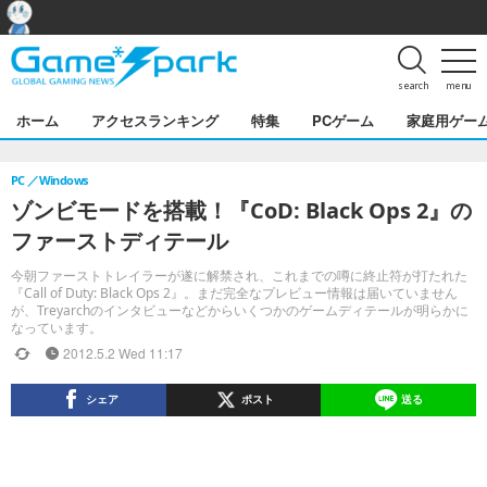
search
menu
ホーム
アクセスランキング
特集
PCゲーム
家庭用ゲー
PC
Windows
ゾンビモードを搭載！『CoD: Black Ops 2』の
ファーストディテール
今朝ファーストトレイラーが遂に解禁され、これまでの噂に終止符が打たれた
『Call of Duty: Black Ops 2』。まだ完全なプレビュー情報は届いていません
が、Treyarchのインタビューなどからいくつかのゲームディテールが明らかに
なっています。
2012.5.2 Wed 11:17
シェア
ポスト
送る