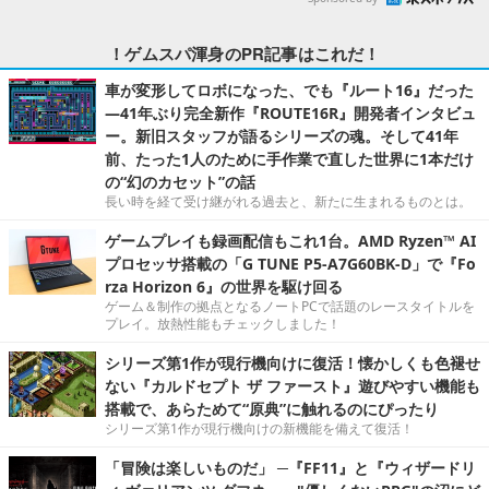
！ゲムスパ渾身のPR記事はこれだ！
車が変形してロボになった、でも『ルート16』だった
―41年ぶり完全新作『ROUTE16R』開発者インタビュ
ー。新旧スタッフが語るシリーズの魂。そして41年
前、たった1人のために手作業で直した世界に1本だけ
の“幻のカセット”の話
長い時を経て受け継がれる過去と、新たに生まれるものとは。
ゲームプレイも録画配信もこれ1台。AMD Ryzen™ AI
プロセッサ搭載の「G TUNE P5-A7G60BK-D」で『Fo
rza Horizon 6』の世界を駆け回る
ゲーム＆制作の拠点となるノートPCで話題のレースタイトルを
プレイ。放熱性能もチェックしました！
シリーズ第1作が現行機向けに復活！懐かしくも色褪せ
ない『カルドセプト ザ ファースト』遊びやすい機能も
搭載で、あらためて“原典”に触れるのにぴったり
シリーズ第1作が現行機向けの新機能を備えて復活！
「冒険は楽しいものだ」 ─『FF11』と『ウィザードリ