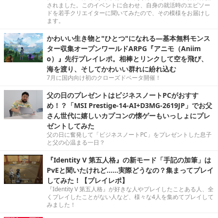
されました。このイベントに合わせ、自身の就活時のエピソー
ドを若手クリエイターに聞いてみたので、その模様をお届けし
ます。
かわいい生き物と"ひとつ"になれる―基本無料モンス
ター収集オープンワールドARPG『アニモ（Aniim
o）』先行プレイレポ。相棒とリンクして空を飛び、
海を渡り、そしてかわいい群れに紛れ込む
7月に国内向け初のクローズドベータ開催！
父の日のプレゼントはビジネスノートPCがおすす
め！？「MSI Prestige-14-AI+D3MG-2619JP」でお父
さん世代に嬉しいカプコンの懐ゲーもいっしょにプレ
ゼントしてみた
父の日に奮発して「ビジネスノートPC」をプレゼントした息子
と父の心温まる一日？
『Identity V 第五人格』の新モード「手記の加筆」は
PvEと聞いたけれど……実際どうなの？集まってプレイ
してみた！【プレイレポ】
『Identity V 第五人格』が好きな人やプレイしたことある人、全
くプレイしたことがない人など、様々な4人を集めてプレイして
みました！