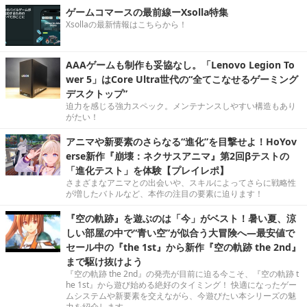
ゲームコマースの最前線ーXsolla特集
Xsollaの最新情報はこちらから！
AAAゲームも制作も妥協なし。「Lenovo Legion To
wer 5」はCore Ultra世代の“全てこなせるゲーミング
デスクトップ”
迫力を感じる強力スペック。メンテナンスしやすい構造もあり
がたい！
アニマや新要素のさらなる“進化”を目撃せよ！HoYov
erse新作『崩壊：ネクサスアニマ』第2回βテストの
「進化テスト」を体験【プレイレポ】
さまざまなアニマとの出会いや、スキルによってさらに戦略性
が増したバトルなど、本作の注目の要素に迫ります！
『空の軌跡』を遊ぶのは「今」がベスト！暑い夏、涼
しい部屋の中で“青い空”が似合う大冒険へ―最安値で
セール中の『the 1st』から新作『空の軌跡 the 2nd』
まで駆け抜けよう
『空の軌跡 the 2nd』の発売が目前に迫る今こそ、『空の軌跡 t
he 1st』から遊び始める絶好のタイミング！ 快適になったゲー
ムシステムや新要素を交えながら、今遊びたい本シリーズの魅
力を紹介します。