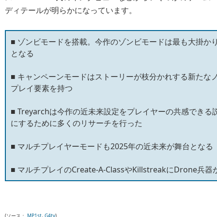
ディテールが明らかになっています。
■ ゾンビモードを搭載。今作のゾンビモードは最も大掛か
となる
■ キャンペーンモードはストーリーが枝分かれする新たな
プレイ要素を持つ
■ Treyarchは今作の近未来設定をプレイヤーの共感でき
にするために多くのリサーチを行った
■ マルチプレイヤーモードも2025年の近未来が舞台となる
■ マルチプレイのCreate-A-ClassやKillstreakにDrone兵
(ソース：
MP1st
,
G4tv
)