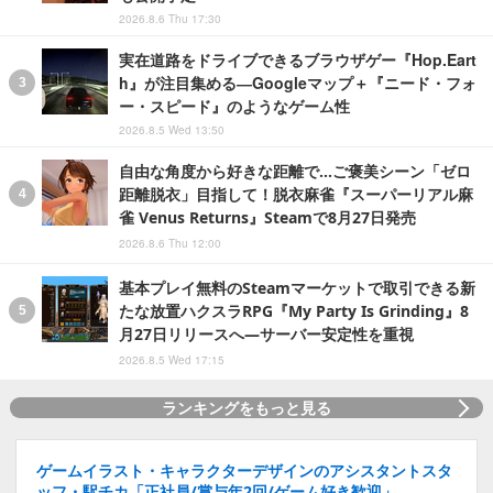
2026.8.6 Thu 17:30
実在道路をドライブできるブラウザゲー『Hop.Eart
h』が注目集める―Googleマップ＋『ニード・フォ
ー・スピード』のようなゲーム性
2026.8.5 Wed 13:50
自由な角度から好きな距離で…ご褒美シーン「ゼロ
距離脱衣」目指して！脱衣麻雀『スーパーリアル麻
雀 Venus Returns』Steamで8月27日発売
2026.8.6 Thu 12:00
基本プレイ無料のSteamマーケットで取引できる新
たな放置ハクスラRPG『My Party Is Grinding』8
月27日リリースへ―サーバー安定性を重視
2026.8.5 Wed 17:15
ランキングをもっと見る
ゲームイラスト・キャラクターデザインのアシスタントスタ
ッフ・駅チカ「正社員/賞与年2回/ゲーム好き歓迎」