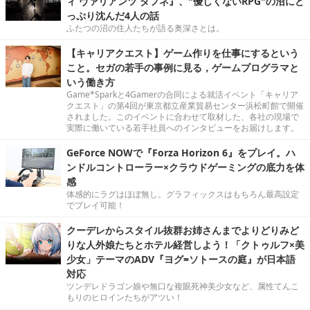
ィ ヴァリアンツ ダフネ』、"優しくないRPG"の沼にど
っぷり沈んだ4人の話
ふたつの沼の住人たちが語る奥深さとは。
【キャリアクエスト】ゲーム作りを仕事にするという
こと。セガの若手の事例に見る，ゲームプログラマと
いう働き方
Game*Sparkと4Gamerの合同による就活イベント「キャリア
クエスト」の第4回が東京都立産業貿易センター浜松町館で開催
されました。このイベントに合わせて取材した、各社の現場で
実際に働いている若手社員へのインタビューをお届けします。
GeForce NOWで『Forza Horizon 6』をプレイ。ハ
ンドルコントローラー×クラウドゲーミングの底力を体
感
体感的にラグはほぼ無し。グラフィックスはもちろん最高設定
でプレイ可能！
クーデレからスタイル抜群お姉さんまでよりどりみど
りな人外娘たちとホテル経営しよう！「クトゥルフ×美
少女」テーマのADV『ヨグ=ソトースの庭』が日本語
対応
ツンデレドラゴン娘や無口な複眼死神美少女など、属性てんこ
もりのヒロインたちがアツい！