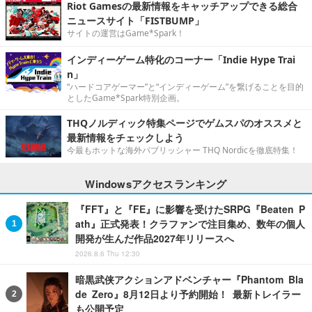
Riot Gamesの最新情報をキャッチアップできる総合
ニュースサイト「FISTBUMP」
サイトの運営はGame*Spark！
インディーゲーム特化のコーナー「Indie Hype Trai
n」
“ハードコアゲーマー”と“インディーゲーム”を繋げることを目的
としたGame*Spark特別企画。
THQノルディック特集ページでゲムスパのオススメと
最新情報をチェックしよう
今最もホットな海外パブリッシャー THQ Nordicを徹底特集！
Windowsアクセスランキング
『FFT』と『FE』に影響を受けたSRPG『Beaten P
ath』正式発表！クラファンで注目集め、数年の個人
開発が生んだ作品2027年リリースへ
2026.8.6 Thu 12:30
暗黒武侠アクションアドベンチャー『Phantom Bla
de Zero』8月12日より予約開始！ 最新トレイラー
も公開予定