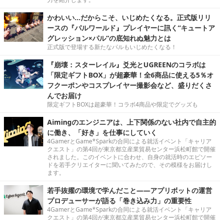
かわいい…だからこそ、いじめたくなる。正式版リリ
ースの『パルワールド』プレイヤーに訊く“キュートア
グレッション×パル”の底知れぬ魅力とは
正式版で登場する新たなパルもいじめたくなる！
『崩壊：スターレイル』爻光とUGREENのコラボは
「限定ギフトBOX」が超豪華！全6商品に使える5％オ
フクーポンやコスプレイヤー撮影会など、盛りだくさ
んでお届け
限定ギフトBOXは超豪華！コラボ4商品や限定でグッズも
Aimingのエンジニアは、上下関係のない社内で自主的
に働き、「好き」を仕事にしていく
4GamerとGame*Sparkの合同による就活イベント「キャリア
クエスト」の第4回が東京都立産業貿易センター浜松町館で開催
されました。このイベントに合わせ、自身の就活時のエピソー
ドを若手クリエイターに聞いてみたので、その模様をお届けし
ます。
若手抜擢の環境で学んだこと――アプリボットの運営
プロデューサーが語る「巻き込み力」の重要性
4GamerとGame*Sparkの合同による就活イベント「キャリア
クエスト」の第4回が東京都立産業貿易センター浜松町館で開催