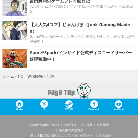
吉田輝和のゲームプレイ絵日記
もはやゲムスパの顔！どこかで見かけた吉田さんのゲーム絵日
記
【大人気4コマ】じゃんげま（Junk Gaming Maide
n）
Game*Sparkの一大コンテンツに成長した4コマ。単行本も好評
発売中！
Game*Spark/インサイド公式ディスコードサーバー
好評稼働中！
記事
ホーム
›
PC
›
Windows
›
Home
X
STEAM
Facebook
YouTube
Game*Sparkについて
お問合せ
広告掲載
会社概要
個人情報保護方針
個人情報の取り扱いについて（Game*Spark）
利用規約