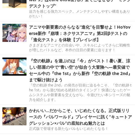
デスクトップ”
迫力を感じる強力スペック。メンテナンスしやすい構造もあり
がたい！
アニマや新要素のさらなる“進化”を目撃せよ！HoYov
erse新作『崩壊：ネクサスアニマ』第2回βテストの
「進化テスト」を体験【プレイレポ】
さまざまなアニマとの出会いや、スキルによってさらに戦略性
が増したバトルなど、本作の注目の要素に迫ります！
『空の軌跡』を遊ぶのは「今」がベスト！暑い夏、涼
しい部屋の中で“青い空”が似合う大冒険へ―最安値で
セール中の『the 1st』から新作『空の軌跡 the 2nd』
まで駆け抜けよう
『空の軌跡 the 2nd』の発売が目前に迫る今こそ、『空の軌跡 t
he 1st』から遊び始める絶好のタイミング！ 快適になったゲー
ムシステムや新要素を交えながら、今遊びたい本シリーズの魅
力を紹介します。
かわいい…だからこそ、いじめたくなる。正式版リリ
ースの『パルワールド』プレイヤーに訊く“キュートア
グレッション×パル”の底知れぬ魅力とは
正式版で登場する新たなパルもいじめたくなる！