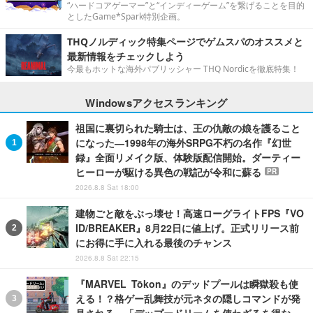
“ハードコアゲーマー”と“インディーゲーム”を繋げることを目的
としたGame*Spark特別企画。
THQノルディック特集ページでゲムスパのオススメと
最新情報をチェックしよう
今最もホットな海外パブリッシャー THQ Nordicを徹底特集！
Windowsアクセスランキング
祖国に裏切られた騎士は、王の仇敵の娘を護ること
になった―1998年の海外SRPG不朽の名作『幻世
録』全面リメイク版、体験版配信開始。ダーティー
ヒーローが駆ける異色の戦記が令和に蘇る
PR
2026.8.8 Sat 18:00
建物ごと敵をぶっ壊せ！高速ローグライトFPS『VO
ID/BREAKER』8月22日に値上げ。正式リリース前
にお得に手に入れる最後のチャンス
2026.8.8 Sat 22:15
『MARVEL Tōkon』のデッドプールは瞬獄殺も使
える！？格ゲー乱舞技が元ネタの隠しコマンドが発