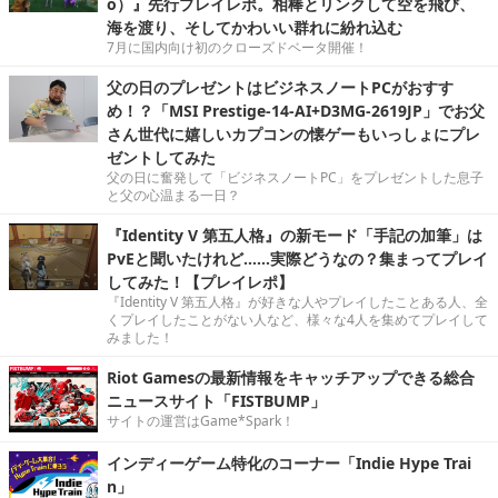
o）』先行プレイレポ。相棒とリンクして空を飛び、
海を渡り、そしてかわいい群れに紛れ込む
7月に国内向け初のクローズドベータ開催！
父の日のプレゼントはビジネスノートPCがおすす
め！？「MSI Prestige-14-AI+D3MG-2619JP」でお父
さん世代に嬉しいカプコンの懐ゲーもいっしょにプレ
ゼントしてみた
父の日に奮発して「ビジネスノートPC」をプレゼントした息子
と父の心温まる一日？
『Identity V 第五人格』の新モード「手記の加筆」は
PvEと聞いたけれど……実際どうなの？集まってプレイ
してみた！【プレイレポ】
『Identity V 第五人格』が好きな人やプレイしたことある人、全
くプレイしたことがない人など、様々な4人を集めてプレイして
みました！
Riot Gamesの最新情報をキャッチアップできる総合
ニュースサイト「FISTBUMP」
サイトの運営はGame*Spark！
インディーゲーム特化のコーナー「Indie Hype Trai
n」