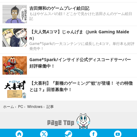
吉田輝和のゲームプレイ絵日記
もはやゲムスパの顔！どこかで見かけた吉田さんのゲーム絵日
記
【大人気4コマ】じゃんげま（Junk Gaming Maide
n）
Game*Sparkの一大コンテンツに成長した4コマ。単行本も好評
発売中！
Game*Spark/インサイド公式ディスコードサーバー
好評稼働中！
【大喜利】『新種のゲーミング“蚊”が登場！ その特徴
とは？』回答募集中！
記事
ホーム
›
PC
›
Windows
›