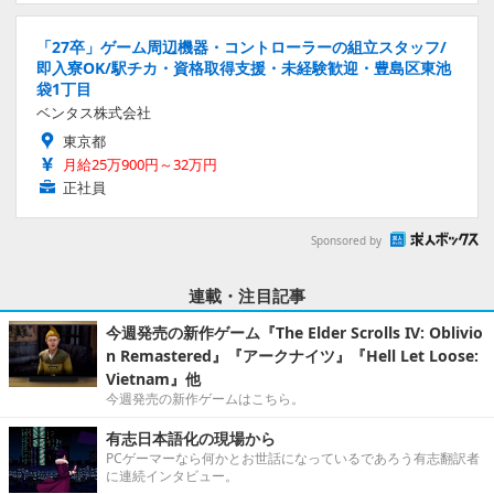
「27卒」ゲーム周辺機器・コントローラーの組立スタッフ/
即入寮OK/駅チカ・資格取得支援・未経験歓迎・豊島区東池
袋1丁目
ベンタス株式会社
東京都
月給25万900円～32万円
正社員
Sponsored by
連載・注目記事
今週発売の新作ゲーム『The Elder Scrolls IV: Oblivio
n Remastered』『アークナイツ』『Hell Let Loose:
Vietnam』他
今週発売の新作ゲームはこちら。
有志日本語化の現場から
PCゲーマーなら何かとお世話になっているであろう有志翻訳者
に連続インタビュー。