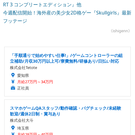
RT 3 コンプリートエディション』他
今週配信開始！海外産の美少女2D格ゲー『Skullgirls』最新
フッテージ
《ishigenn》
「手順通りで始めやすい仕事!」/ゲームコントローラーの組
立補助/月収30万円以上可/寮費無料/研修あり/日払い対応
株式会社Tetote
愛知県
月給27万円～34万円
正社員
スマホゲームQAスタッフ/動作確認・バグチェック/未経験
歓迎/週休2日制・賞与あり
株式会社大斗
埼玉県
月給29万円～40万円