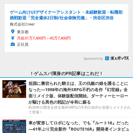
ゲーム向けUIデザイナーアシスタント・未経験歓迎・転職初
挑戦歓迎「完全週休2日制/社会保険完備」・渋谷区渋谷
株式会社Creer
東京都
月給31万7,400円～45万7,400円
正社員
Sponsored by
！ゲムスパ渾身のPR記事はこれだ！
祖国に裏切られた騎士は、王の仇敵の娘を護ることに
なった―1998年の海外SRPG不朽の名作『幻世録』全
面リメイク版、体験版配信開始。ダーティーヒーロー
が駆ける異色の戦記が令和に蘇る
約30年の歴史を誇る海外SRPGの不朽の名作が全面リメイクされ
て登場！
車が変形してロボになった、でも『ルート16』だった
―41年ぶり完全新作『ROUTE16R』開発者インタビュ