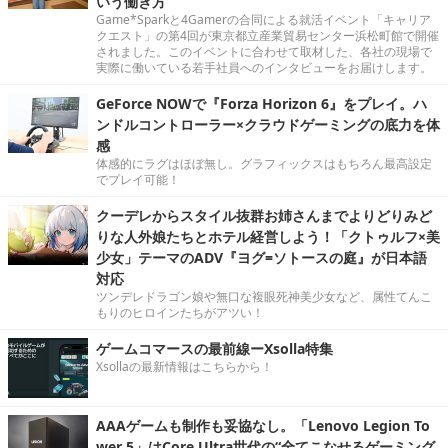
いう働き方
Game*Sparkと4Gamerの合同による就活イベント「キャリア
クエスト」の第4回が東京都立産業貿易センター浜松町館で開催
されました。このイベントに合わせて取材した、各社の現場で
実際に働いている若手社員へのインタビューをお届けします。
GeForce NOWで『Forza Horizon 6』をプレイ。ハ
ンドルコントローラー×クラウドゲーミングの底力を体
感
体感的にラグはほぼ無し。グラフィックスはもちろん最高設定
でプレイ可能！
クーデレからスタイル抜群お姉さんまでよりどりみど
りな人外娘たちとホテル経営しよう！「クトゥルフ×美
少女」テーマのADV『ヨグ=ソトースの庭』が日本語
対応
ツンデレドラゴン娘や無口な複眼死神美少女など、属性てんこ
もりのヒロインたちがアツい！
ゲームコマースの最前線ーXsolla特集
Xsollaの最新情報はこちらから！
AAAゲームも制作も妥協なし。「Lenovo Legion To
wer 5」はCore Ultra世代の“全てこなせるゲーミング