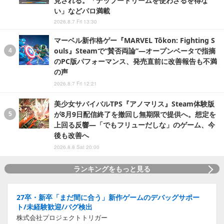
見される。「デップードリームを使わざるを得な
い」などパロ満載
2026.8.7 Fri 13:30
マーベル新作格ゲー『MARVEL Tōkon: Fighting S
ouls』Steamで“賛否両論”―オープンベータで指摘
のPC版パフォーマンス、発売直前に改善報告も不満
の声
2026.8.7 Fri 12:21
美少女サバイバルTPS『アノマリス』Steam体験版
が8月9日配信終了を撤回し無期限で提供へ。想定を
上回る反響―「でもフリューだしな」のゲーム、今
後も改善へ
2026.8.8 Sat 20:00
ランキングをもっと見る
27卒・新卒「まだ間に合う」新作ゲームのデバッグサポー
ト/未経験歓迎/バグ検出
株式会社プロジェクトトリガー