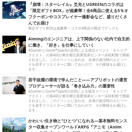
『崩壊：スターレイル』爻光とUGREENのコラボは
「限定ギフトBOX」が超豪華！全6商品に使える5％オ
フクーポンやコスプレイヤー撮影会など、盛りだくさ
んでお届け
限定ギフトBOXは超豪華！コラボ4商品や限定でグッズも
Aimingのエンジニアは、上下関係のない社内で自主的
に働き、「好き」を仕事にしていく
4GamerとGame*Sparkの合同による就活イベント「キャリア
クエスト」の第4回が東京都立産業貿易センター浜松町館で開催
されました。このイベントに合わせ、自身の就活時のエピソー
ドを若手クリエイターに聞いてみたので、その模様をお届けし
ます。
若手抜擢の環境で学んだこと――アプリボットの運営
プロデューサーが語る「巻き込み力」の重要性
4GamerとGame*Sparkの合同による就活イベント「キャリア
クエスト」の第4回が東京都立産業貿易センター浜松町館で開催
されました。このイベントに合わせ、自身の就活時のエピソー
ドを若手クリエイターに聞いてみたので、その模様をお届けし
ます。
かわいい生き物と"ひとつ"になれる―基本無料モンス
ター収集オープンワールドARPG『アニモ（Aniim