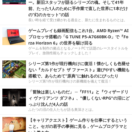
ー。新旧スタッフが語るシリーズの魂。そして41年
前、たった1人のために手作業で直した世界に1本だけ
の“幻のカセット”の話
長い時を経て受け継がれる過去と、新たに生まれるものとは。
ゲームプレイも録画配信もこれ1台。AMD Ryzen™ AI
プロセッサ搭載の「G TUNE P5-A7G60BK-D」で『Fo
rza Horizon 6』の世界を駆け回る
ゲーム＆制作の拠点となるノートPCで話題のレースタイトルを
プレイ。放熱性能もチェックしました！
シリーズ第1作が現行機向けに復活！懐かしくも色褪せ
ない『カルドセプト ザ ファースト』遊びやすい機能も
搭載で、あらためて“原典”に触れるのにぴったり
シリーズ第1作が現行機向けの新機能を備えて復活！
「冒険は楽しいものだ」 ─『FF11』と『ウィザードリ
ィ ヴァリアンツ ダフネ』、"優しくないRPG"の沼にど
っぷり沈んだ4人の話
ふたつの沼の住人たちが語る奥深さとは。
【キャリアクエスト】ゲーム作りを仕事にするという
こと。セガの若手の事例に見る，ゲームプログラマと