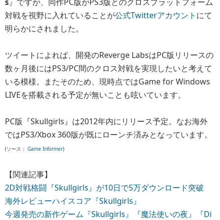
s
』ですが、同作PC版がPS3版とのクロスプラットフォーム
対戦を視野に入れていることが
公式Twitterアカウント
にて
明らかにされました。
ツイートによれば、開発のReverge LabsはPC版リリースの
数ヶ月後にはPS3/PC間のクロス対戦を実現したいと考えて
いる模様。またそのため、現時点ではGame for Windows
LIVEを搭載される予定が無いことも呟いています。
PC版『Skullgirls』は2012年内にリリース予定。なお海外
ではPS3/Xbox 360版が既にローンチ済みとなっています。
(ソース：
Game Informer
)
【関連記事】
2D対戦格闘『Skullgirls』が10日で5万ダウンロード突破
海外レビューハイスコア『Skullgirls』
今週発売の新作ゲーム『Skullgirls』『魔法使いの夜』『Di