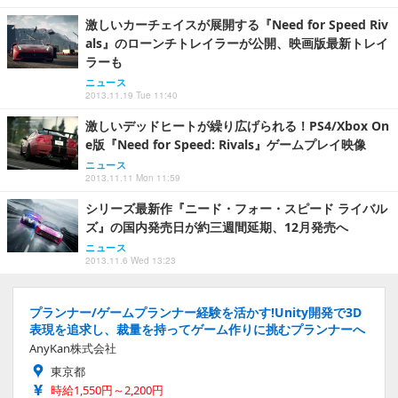
激しいカーチェイスが展開する『Need for Speed Riv
als』のローンチトレイラーが公開、映画版最新トレイ
ラーも
ニュース
2013.11.19 Tue 11:40
激しいデッドヒートが繰り広げられる！PS4/Xbox On
e版『Need for Speed: Rivals』ゲームプレイ映像
ニュース
2013.11.11 Mon 11:59
シリーズ最新作『ニード・フォー・スピード ライバル
ズ』の国内発売日が約三週間延期、12月発売へ
ニュース
2013.11.6 Wed 13:23
プランナー/ゲームプランナー経験を活かす!Unity開発で3D
表現を追求し、裁量を持ってゲーム作りに挑むプランナーへ
AnyKan株式会社
東京都
時給1,550円～2,200円