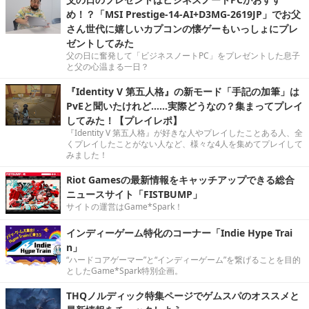
め！？「MSI Prestige-14-AI+D3MG-2619JP」でお父
さん世代に嬉しいカプコンの懐ゲーもいっしょにプレ
ゼントしてみた
父の日に奮発して「ビジネスノートPC」をプレゼントした息子
と父の心温まる一日？
『Identity V 第五人格』の新モード「手記の加筆」は
PvEと聞いたけれど……実際どうなの？集まってプレイ
してみた！【プレイレポ】
『Identity V 第五人格』が好きな人やプレイしたことある人、全
くプレイしたことがない人など、様々な4人を集めてプレイして
みました！
Riot Gamesの最新情報をキャッチアップできる総合
ニュースサイト「FISTBUMP」
サイトの運営はGame*Spark！
インディーゲーム特化のコーナー「Indie Hype Trai
n」
“ハードコアゲーマー”と“インディーゲーム”を繋げることを目的
としたGame*Spark特別企画。
THQノルディック特集ページでゲムスパのオススメと