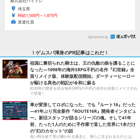
株式会社バイトレ
埼玉県
時給1,500円～1,875円
派遣社員
Sponsored by
！ゲムスパ渾身のPR記事はこれだ！
祖国に裏切られた騎士は、王の仇敵の娘を護ることに
なった―1998年の海外SRPG不朽の名作『幻世録』全
面リメイク版、体験版配信開始。ダーティーヒーロー
が駆ける異色の戦記が令和に蘇る
約30年の歴史を誇る海外SRPGの不朽の名作が全面リメイクされ
て登場！
車が変形してロボになった、でも『ルート16』だった
―41年ぶり完全新作『ROUTE16R』開発者インタビュ
ー。新旧スタッフが語るシリーズの魂。そして41年
前、たった1人のために手作業で直した世界に1本だけ
の“幻のカセット”の話
長い時を経て受け継がれる過去と、新たに生まれるものとは。