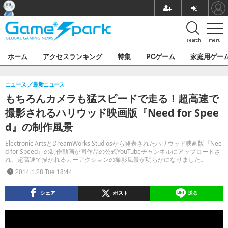
search
menu
ホーム
アクセスランキング
特集
PCゲーム
家庭用ゲー
ニュース
最新ニュース
もちろんカメラも猛スピードで走る！超高速で
撮影されるハリウッド映画版『Need for Spee
d』の制作風景
Electronic ArtsとDreamWorks Studiosから発表されたハリウッド映画版『Nee
d for Speed』の制作動画が同作品の公式YouTubeチャンネルにアップロードさ
れ、超高速で描かれるカーアクションの撮影風景が明らかになりました。
2014.1.28 Tue 18:44
シェア
ポスト
送る