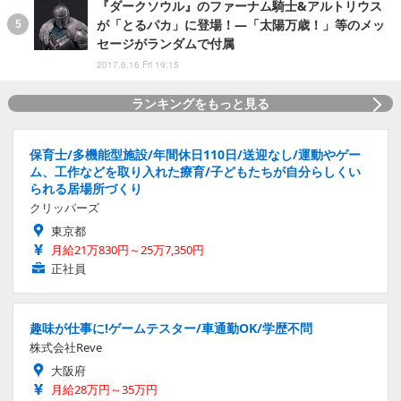
『ダークソウル』のファーナム騎士&アルトリウス
が「とるパカ」に登場！―「太陽万歳！」等のメッ
セージがランダムで付属
2017.6.16 Fri 19:15
ランキングをもっと見る
保育士/多機能型施設/年間休日110日/送迎なし/運動やゲー
ム、工作などを取り入れた療育/子どもたちが自分らしくい
られる居場所づくり
クリッパーズ
東京都
月給21万830円～25万7,350円
正社員
趣味が仕事に!ゲームテスター/車通勤OK/学歴不問
株式会社Reve
大阪府
月給28万円～35万円