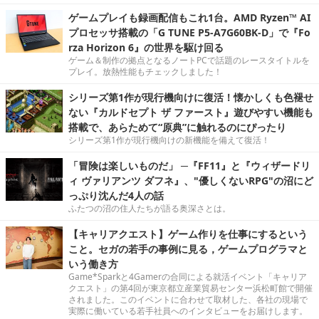
ゲームプレイも録画配信もこれ1台。AMD Ryzen™ AI
プロセッサ搭載の「G TUNE P5-A7G60BK-D」で『Fo
rza Horizon 6』の世界を駆け回る
ゲーム＆制作の拠点となるノートPCで話題のレースタイトルを
プレイ。放熱性能もチェックしました！
シリーズ第1作が現行機向けに復活！懐かしくも色褪せ
ない『カルドセプト ザ ファースト』遊びやすい機能も
搭載で、あらためて“原典”に触れるのにぴったり
シリーズ第1作が現行機向けの新機能を備えて復活！
「冒険は楽しいものだ」 ─『FF11』と『ウィザードリ
ィ ヴァリアンツ ダフネ』、"優しくないRPG"の沼にど
っぷり沈んだ4人の話
ふたつの沼の住人たちが語る奥深さとは。
【キャリアクエスト】ゲーム作りを仕事にするという
こと。セガの若手の事例に見る，ゲームプログラマと
いう働き方
Game*Sparkと4Gamerの合同による就活イベント「キャリア
クエスト」の第4回が東京都立産業貿易センター浜松町館で開催
されました。このイベントに合わせて取材した、各社の現場で
実際に働いている若手社員へのインタビューをお届けします。