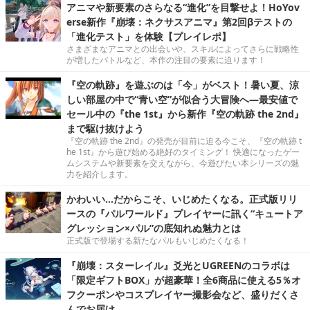
アニマや新要素のさらなる“進化”を目撃せよ！HoYov
erse新作『崩壊：ネクサスアニマ』第2回βテストの
「進化テスト」を体験【プレイレポ】
さまざまなアニマとの出会いや、スキルによってさらに戦略性
が増したバトルなど、本作の注目の要素に迫ります！
『空の軌跡』を遊ぶのは「今」がベスト！暑い夏、涼
しい部屋の中で“青い空”が似合う大冒険へ―最安値で
セール中の『the 1st』から新作『空の軌跡 the 2nd』
まで駆け抜けよう
『空の軌跡 the 2nd』の発売が目前に迫る今こそ、『空の軌跡 t
he 1st』から遊び始める絶好のタイミング！ 快適になったゲー
ムシステムや新要素を交えながら、今遊びたい本シリーズの魅
力を紹介します。
かわいい…だからこそ、いじめたくなる。正式版リリ
ースの『パルワールド』プレイヤーに訊く“キュートア
グレッション×パル”の底知れぬ魅力とは
正式版で登場する新たなパルもいじめたくなる！
『崩壊：スターレイル』爻光とUGREENのコラボは
「限定ギフトBOX」が超豪華！全6商品に使える5％オ
フクーポンやコスプレイヤー撮影会など、盛りだくさ
んでお届け