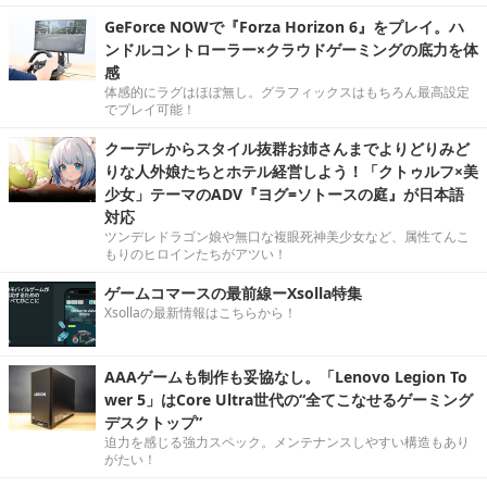
GeForce NOWで『Forza Horizon 6』をプレイ。ハ
ンドルコントローラー×クラウドゲーミングの底力を体
感
体感的にラグはほぼ無し。グラフィックスはもちろん最高設定
でプレイ可能！
クーデレからスタイル抜群お姉さんまでよりどりみど
りな人外娘たちとホテル経営しよう！「クトゥルフ×美
少女」テーマのADV『ヨグ=ソトースの庭』が日本語
対応
ツンデレドラゴン娘や無口な複眼死神美少女など、属性てんこ
もりのヒロインたちがアツい！
ゲームコマースの最前線ーXsolla特集
Xsollaの最新情報はこちらから！
AAAゲームも制作も妥協なし。「Lenovo Legion To
wer 5」はCore Ultra世代の“全てこなせるゲーミング
デスクトップ”
迫力を感じる強力スペック。メンテナンスしやすい構造もあり
がたい！