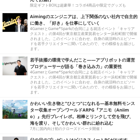
限定ギフトBOXは超豪華！コラボ4商品や限定でグッズも
Aimingのエンジニアは、上下関係のない社内で自主的
に働き、「好き」を仕事にしていく
4GamerとGame*Sparkの合同による就活イベント「キャリア
クエスト」の第4回が東京都立産業貿易センター浜松町館で開催
されました。このイベントに合わせ、自身の就活時のエピソー
ドを若手クリエイターに聞いてみたので、その模様をお届けし
ます。
若手抜擢の環境で学んだこと――アプリボットの運営
プロデューサーが語る「巻き込み力」の重要性
4GamerとGame*Sparkの合同による就活イベント「キャリア
クエスト」の第4回が東京都立産業貿易センター浜松町館で開催
されました。このイベントに合わせ、自身の就活時のエピソー
ドを若手クリエイターに聞いてみたので、その模様をお届けし
ます。
かわいい生き物と"ひとつ"になれる―基本無料モンス
ター収集オープンワールドARPG『アニモ（Aniim
o）』先行プレイレポ。相棒とリンクして空を飛び、
海を渡り、そしてかわいい群れに紛れ込む
7月に国内向け初のクローズドベータ開催！
父の日のプレゼントはビジネスノートPCがおすす