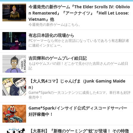
今週発売の新作ゲーム『The Elder Scrolls IV: Oblivio
n Remastered』『アークナイツ』『Hell Let Loose:
Vietnam』他
今週発売の新作ゲームはこちら。
有志日本語化の現場から
PCゲーマーなら何かとお世話になっているであろう有志翻訳者
に連続インタビュー。
吉田輝和のゲームプレイ絵日記
もはやゲムスパの顔！どこかで見かけた吉田さんのゲーム絵日
記
【大人気4コマ】じゃんげま（Junk Gaming Maide
n）
Game*Sparkの一大コンテンツに成長した4コマ。単行本も好評
発売中！
Game*Spark/インサイド公式ディスコードサーバー
好評稼働中！
【大喜利】『新種のゲーミング“蚊”が登場！ その特徴