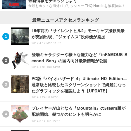
最新情報をチェックしよう
今最もホットな海外パブリッシャー THQ Nordicを徹底特集！
最新ニュースアクセスランキング
15年前の『サイレントヒル2』モーキャプ撮影風景
が突如出現、“ジェイムス”役俳優が発掘
2017.4.17 Mon 11:57
登場キャラクターや様々な能力など『inFAMOUS S
econd Son』の国内向け最新情報が公開
2014.1.30 Thu 14:31
PC版『バイオハザード 4』Ultimate HD Edition―
通常版と比較したスクリーンショットで綺麗になっ
たグラフィックを確認しよう【UPDATE】
2014.1.24 Fri 16:56
プレイヤーが山となる『Mountain』のSteam版が
配信開始、幾つかのヒントも明らかに
2014.8.19 Tue 15:05