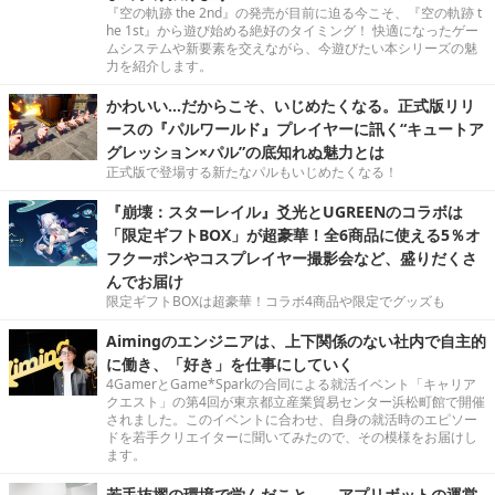
『空の軌跡 the 2nd』の発売が目前に迫る今こそ、『空の軌跡 t
he 1st』から遊び始める絶好のタイミング！ 快適になったゲー
ムシステムや新要素を交えながら、今遊びたい本シリーズの魅
力を紹介します。
かわいい…だからこそ、いじめたくなる。正式版リリ
ースの『パルワールド』プレイヤーに訊く“キュートア
グレッション×パル”の底知れぬ魅力とは
正式版で登場する新たなパルもいじめたくなる！
『崩壊：スターレイル』爻光とUGREENのコラボは
「限定ギフトBOX」が超豪華！全6商品に使える5％オ
フクーポンやコスプレイヤー撮影会など、盛りだくさ
んでお届け
限定ギフトBOXは超豪華！コラボ4商品や限定でグッズも
Aimingのエンジニアは、上下関係のない社内で自主的
に働き、「好き」を仕事にしていく
4GamerとGame*Sparkの合同による就活イベント「キャリア
クエスト」の第4回が東京都立産業貿易センター浜松町館で開催
されました。このイベントに合わせ、自身の就活時のエピソー
ドを若手クリエイターに聞いてみたので、その模様をお届けし
ます。
若手抜擢の環境で学んだこと――アプリボットの運営