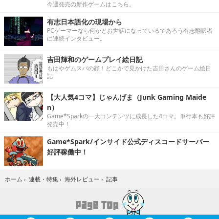
今週発売の新作ゲームはこちら。
有志日本語化の現場から
PCゲーマーなら何かとお世話になっているであろう有志翻訳者
に連続インタビュー。
吉田輝和のゲームプレイ絵日記
もはやゲムスパの顔！どこかで見かけた吉田さんのゲーム絵日
記
【大人気4コマ】じゃんげま（Junk Gaming Maide
n）
Game*Sparkの一大コンテンツに成長した4コマ。単行本も好評
発売中！
Game*Spark/インサイド公式ディスコードサーバー
好評稼働中！
記事
ホーム
›
連載・特集
›
海外レビュー
›