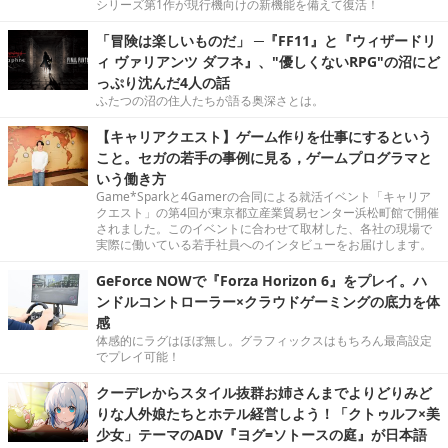
シリーズ第1作が現行機向けの新機能を備えて復活！
「冒険は楽しいものだ」 ─『FF11』と『ウィザードリ
ィ ヴァリアンツ ダフネ』、"優しくないRPG"の沼にど
っぷり沈んだ4人の話
ふたつの沼の住人たちが語る奥深さとは。
【キャリアクエスト】ゲーム作りを仕事にするという
こと。セガの若手の事例に見る，ゲームプログラマと
いう働き方
Game*Sparkと4Gamerの合同による就活イベント「キャリア
クエスト」の第4回が東京都立産業貿易センター浜松町館で開催
されました。このイベントに合わせて取材した、各社の現場で
実際に働いている若手社員へのインタビューをお届けします。
GeForce NOWで『Forza Horizon 6』をプレイ。ハ
ンドルコントローラー×クラウドゲーミングの底力を体
感
体感的にラグはほぼ無し。グラフィックスはもちろん最高設定
でプレイ可能！
クーデレからスタイル抜群お姉さんまでよりどりみど
りな人外娘たちとホテル経営しよう！「クトゥルフ×美
少女」テーマのADV『ヨグ=ソトースの庭』が日本語