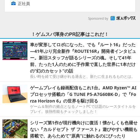
正社員
Sponsored by
！ゲムスパ渾身のPR記事はこれだ！
車が変形してロボになった、でも『ルート16』だった
―41年ぶり完全新作『ROUTE16R』開発者インタビュ
ー。新旧スタッフが語るシリーズの魂。そして41年
前、たった1人のために手作業で直した世界に1本だけ
の“幻のカセット”の話
長い時を経て受け継がれる過去と、新たに生まれるものとは。
ゲームプレイも録画配信もこれ1台。AMD Ryzen™ AI
プロセッサ搭載の「G TUNE P5-A7G60BK-D」で『Fo
rza Horizon 6』の世界を駆け回る
ゲーム＆制作の拠点となるノートPCで話題のレースタイトルを
プレイ。放熱性能もチェックしました！
シリーズ第1作が現行機向けに復活！懐かしくも色褪せ
ない『カルドセプト ザ ファースト』遊びやすい機能も
搭載で、あらためて“原典”に触れるのにぴったり