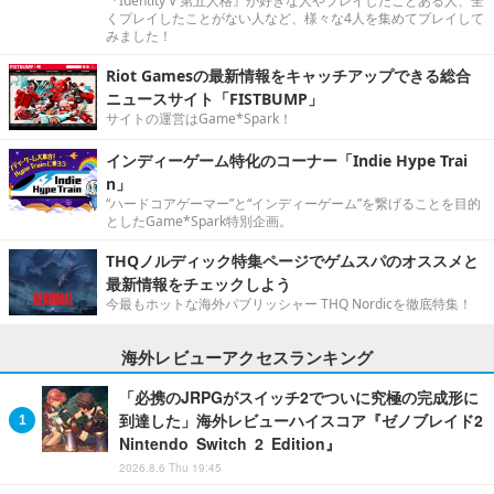
『Identity V 第五人格』が好きな人やプレイしたことある人、全
くプレイしたことがない人など、様々な4人を集めてプレイして
みました！
Riot Gamesの最新情報をキャッチアップできる総合
ニュースサイト「FISTBUMP」
サイトの運営はGame*Spark！
インディーゲーム特化のコーナー「Indie Hype Trai
n」
“ハードコアゲーマー”と“インディーゲーム”を繋げることを目的
としたGame*Spark特別企画。
THQノルディック特集ページでゲムスパのオススメと
最新情報をチェックしよう
今最もホットな海外パブリッシャー THQ Nordicを徹底特集！
海外レビューアクセスランキング
「必携のJRPGがスイッチ2でついに究極の完成形に
到達した」海外レビューハイスコア『ゼノブレイド2
Nintendo Switch 2 Edition』
2026.8.6 Thu 19:45