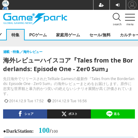
search
menu
グ
特集
PCゲーム
家庭用ゲーム
セール/無料
カルチャ
連載・特集
海外レビュー
海外レビューハイスコア『Tales from the Bor
derlands: Episode One - Zer0 Sum』
先日海外でリリースされたTelltale Gamesの最新作『Tales from the Borderlan
ds: Episode One - Zer0 Sum』の海外レビューまとめをお届けします。原作に
忠実な世界観と暴力的かつ笑いの絶えないシナリオ展開が高く評価されていま
す。
2014.12.9 Tue 17:52
2014.12.9 Tue 16:56
シェア
ポスト
送る
100
●
/
DarkStation:
100