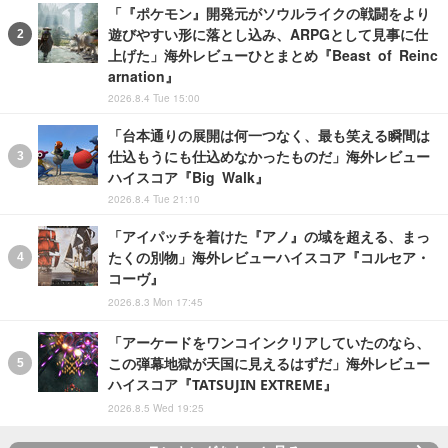
「『ポケモン』開発元がソウルライクの戦闘をより
遊びやすい形に落とし込み、ARPGとして見事に仕
上げた」海外レビューひとまとめ『Beast of Reinc
arnation』
2026.8.4 Tue 15:00
「台本通りの展開は何一つなく、最も笑える瞬間は
仕込もうにも仕込めなかったものだ」海外レビュー
ハイスコア『Big Walk』
2026.8.4 Tue 21:10
「アイパッチを着けた『アノ』の域を超える、まっ
たくの別物」海外レビューハイスコア『コルセア・
コーヴ』
2026.8.3 Mon 17:45
「アーケードをワンコインクリアしていたのなら、
この弾幕地獄が天国に見えるはずだ」海外レビュー
ハイスコア『TATSUJIN EXTREME』
2026.8.5 Wed 19:25