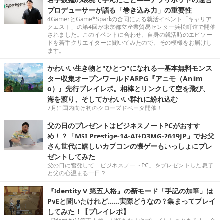
プロデューサーが語る「巻き込み力」の重要性
4GamerとGame*Sparkの合同による就活イベント「キャリア
クエスト」の第4回が東京都立産業貿易センター浜松町館で開催
されました。このイベントに合わせ、自身の就活時のエピソー
ドを若手クリエイターに聞いてみたので、その模様をお届けし
ます。
かわいい生き物と"ひとつ"になれる―基本無料モンス
ター収集オープンワールドARPG『アニモ（Aniim
o）』先行プレイレポ。相棒とリンクして空を飛び、
海を渡り、そしてかわいい群れに紛れ込む
7月に国内向け初のクローズドベータ開催！
父の日のプレゼントはビジネスノートPCがおすす
め！？「MSI Prestige-14-AI+D3MG-2619JP」でお父
さん世代に嬉しいカプコンの懐ゲーもいっしょにプレ
ゼントしてみた
父の日に奮発して「ビジネスノートPC」をプレゼントした息子
と父の心温まる一日？
『Identity V 第五人格』の新モード「手記の加筆」は
PvEと聞いたけれど……実際どうなの？集まってプレイ
してみた！【プレイレポ】