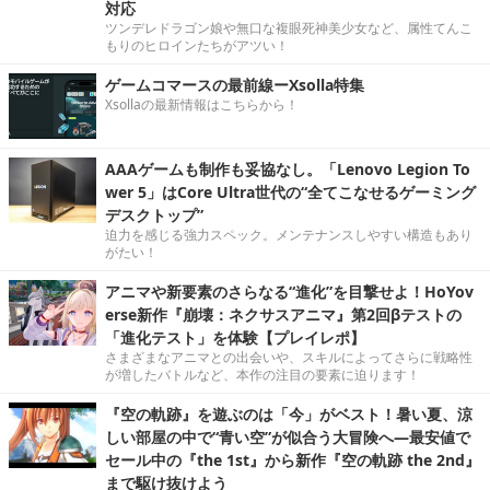
対応
ツンデレドラゴン娘や無口な複眼死神美少女など、属性てんこ
もりのヒロインたちがアツい！
ゲームコマースの最前線ーXsolla特集
Xsollaの最新情報はこちらから！
AAAゲームも制作も妥協なし。「Lenovo Legion To
wer 5」はCore Ultra世代の“全てこなせるゲーミング
デスクトップ”
迫力を感じる強力スペック。メンテナンスしやすい構造もあり
がたい！
アニマや新要素のさらなる“進化”を目撃せよ！HoYov
erse新作『崩壊：ネクサスアニマ』第2回βテストの
「進化テスト」を体験【プレイレポ】
さまざまなアニマとの出会いや、スキルによってさらに戦略性
が増したバトルなど、本作の注目の要素に迫ります！
『空の軌跡』を遊ぶのは「今」がベスト！暑い夏、涼
しい部屋の中で“青い空”が似合う大冒険へ―最安値で
セール中の『the 1st』から新作『空の軌跡 the 2nd』
まで駆け抜けよう