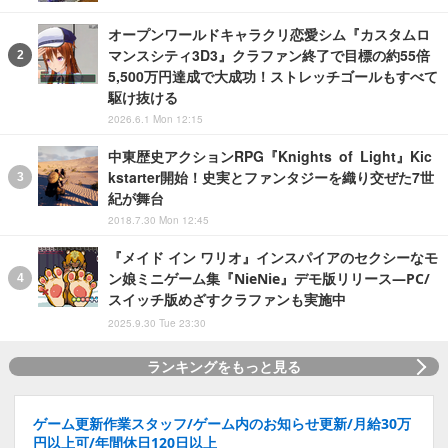
オープンワールドキャラクリ恋愛シム『カスタムロ
マンスシティ3D3』クラファン終了で目標の約55倍
5,500万円達成で大成功！ストレッチゴールもすべて
駆け抜ける
2026.6.1 Mon 12:15
中東歴史アクションRPG『Knights of Light』Kic
kstarter開始！史実とファンタジーを織り交ぜた7世
紀が舞台
2018.7.30 Mon 12:45
『メイド イン ワリオ』インスパイアのセクシーなモ
ン娘ミニゲーム集『NieNie』デモ版リリース―PC/
スイッチ版めざすクラファンも実施中
2025.9.30 Tue 23:30
ランキングをもっと見る
ゲーム更新作業スタッフ/ゲーム内のお知らせ更新/月給30万
円以上可/年間休日120日以上