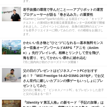
ます。
若手抜擢の環境で学んだこと――アプリボットの運営
プロデューサーが語る「巻き込み力」の重要性
4GamerとGame*Sparkの合同による就活イベント「キャリア
クエスト」の第4回が東京都立産業貿易センター浜松町館で開催
されました。このイベントに合わせ、自身の就活時のエピソー
ドを若手クリエイターに聞いてみたので、その模様をお届けし
ます。
かわいい生き物と"ひとつ"になれる―基本無料モンス
ター収集オープンワールドARPG『アニモ（Aniim
o）』先行プレイレポ。相棒とリンクして空を飛び、
海を渡り、そしてかわいい群れに紛れ込む
7月に国内向け初のクローズドベータ開催！
父の日のプレゼントはビジネスノートPCがおすす
め！？「MSI Prestige-14-AI+D3MG-2619JP」でお父
さん世代に嬉しいカプコンの懐ゲーもいっしょにプレ
ゼントしてみた
父の日に奮発して「ビジネスノートPC」をプレゼントした息子
と父の心温まる一日？
『Identity V 第五人格』の新モード「手記の加筆」は