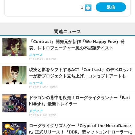
3
返信
関連ニュース
『Contrast』開発元が新作『We Happy Few』発
表、レトロフューチャー風の不思議テイスト
ニュース
2015.2.27 Fri 11:01
現実と影をシフトするACT『Contrast』のデベロッパ
ーが新プロジェクト立ち上げ、コンセプトアートも
ニュース
2015.2.9 Mon 16:38
ドラゴンの背中を疾走！ローグライクランナー『Eart
hNight』最新トレイラー
メディア
2015.6.2 Tue 12:30
ローグライクリズムゲー『Crypt of the NecroDance
r』正式リリース！『DDR』型マットコントローラーに