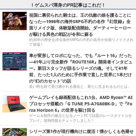
！ゲムスパ渾身のPR記事はこれだ！
祖国に裏切られた騎士は、王の仇敵の娘を護ることに
なった―1998年の海外SRPG不朽の名作『幻世録』全
面リメイク版、体験版配信開始。ダーティーヒーロー
が駆ける異色の戦記が令和に蘇る
約30年の歴史を誇る海外SRPGの不朽の名作が全面リメイクされ
て登場！
車が変形してロボになった、でも『ルート16』だった
―41年ぶり完全新作『ROUTE16R』開発者インタビュ
ー。新旧スタッフが語るシリーズの魂。そして41年
前、たった1人のために手作業で直した世界に1本だけ
の“幻のカセット”の話
長い時を経て受け継がれる過去と、新たに生まれるものとは。
ゲームプレイも録画配信もこれ1台。AMD Ryzen™ AI
プロセッサ搭載の「G TUNE P5-A7G60BK-D」で『Fo
rza Horizon 6』の世界を駆け回る
ゲーム＆制作の拠点となるノートPCで話題のレースタイトルを
プレイ。放熱性能もチェックしました！
シリーズ第1作が現行機向けに復活！懐かしくも色褪せ