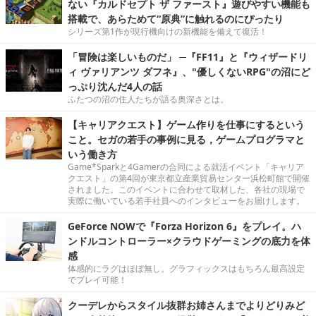
ない『カルドセプト ザ ファースト』遊びやすい機能も
搭載で、あらためて“原典”に触れるのにぴったり
シリーズ第1作が現行機向けの新機能を備えて復活！
「冒険は楽しいものだ」 ─『FF11』と『ウィザードリ
ィ ヴァリアンツ ダフネ』、"優しくないRPG"の沼にど
っぷり沈んだ4人の話
ふたつの沼の住人たちが語る奥深さとは。
【キャリアクエスト】ゲーム作りを仕事にするという
こと。セガの若手の事例に見る，ゲームプログラマと
いう働き方
Game*Sparkと4Gamerの合同による就活イベント「キャリア
クエスト」の第4回が東京都立産業貿易センター浜松町館で開催
されました。このイベントに合わせて取材した、各社の現場で
実際に働いている若手社員へのインタビューをお届けします。
GeForce NOWで『Forza Horizon 6』をプレイ。ハ
ンドルコントローラー×クラウドゲーミングの底力を体
感
体感的にラグはほぼ無し。グラフィックスはもちろん最高設定
でプレイ可能！
クーデレからスタイル抜群お姉さんまでよりどりみど