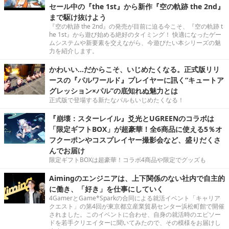
セール中の『the 1st』から新作『空の軌跡 the 2nd』
まで駆け抜けよう
『空の軌跡 the 2nd』の発売が目前に迫る今こそ、『空の軌跡 t
he 1st』から遊び始める絶好のタイミング！ 快適になったゲー
ムシステムや新要素を交えながら、今遊びたい本シリーズの魅
力を紹介します。
かわいい…だからこそ、いじめたくなる。正式版リリ
ースの『パルワールド』プレイヤーに訊く“キュートア
グレッション×パル”の底知れぬ魅力とは
正式版で登場する新たなパルもいじめたくなる！
『崩壊：スターレイル』爻光とUGREENのコラボは
「限定ギフトBOX」が超豪華！全6商品に使える5％オ
フクーポンやコスプレイヤー撮影会など、盛りだくさ
んでお届け
限定ギフトBOXは超豪華！コラボ4商品や限定でグッズも
Aimingのエンジニアは、上下関係のない社内で自主的
に働き、「好き」を仕事にしていく
4GamerとGame*Sparkの合同による就活イベント「キャリア
クエスト」の第4回が東京都立産業貿易センター浜松町館で開催
されました。このイベントに合わせ、自身の就活時のエピソー
ドを若手クリエイターに聞いてみたので、その模様をお届けし