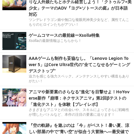
りな人外娘たちとホテル経営しよう！「クトゥルフ×美
少女」テーマのADV『ヨグ=ソトースの庭』が日本語
対応
ツンデレドラゴン娘や無口な複眼死神美少女など、属性てんこ
もりのヒロインたちがアツい！
ゲームコマースの最前線ーXsolla特集
Xsollaの最新情報はこちらから！
AAAゲームも制作も妥協なし。「Lenovo Legion To
wer 5」はCore Ultra世代の“全てこなせるゲーミング
デスクトップ”
迫力を感じる強力スペック。メンテナンスしやすい構造もあり
がたい！
アニマや新要素のさらなる“進化”を目撃せよ！HoYov
erse新作『崩壊：ネクサスアニマ』第2回βテストの
「進化テスト」を体験【プレイレポ】
さまざまなアニマとの出会いや、スキルによってさらに戦略性
が増したバトルなど、本作の注目の要素に迫ります！
『空の軌跡』を遊ぶのは「今」がベスト！暑い夏、涼
しい部屋の中で“青い空”が似合う大冒険へ―最安値で