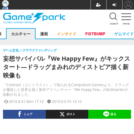
search
menu
料
カルチャー
漫画
インサイド
FISTBUMP
ゲムマイド
ゲーム文化
クラウドファンディング
妄想サバイバル『We Happy Few』がキックス
タート―ドラッグまみれのディストピア描く新
映像も
『Contrast（コントラスト）』で知られるCompulsion Gamesより、ドラッグ
が蔓延した世界を描く新作アドベンチャー『We Happy Few』のKickstarterが
始動されました。
2015.8.31 Mon 17:13
2015.6.5 Fri 13:10
シェア
ポスト
送る