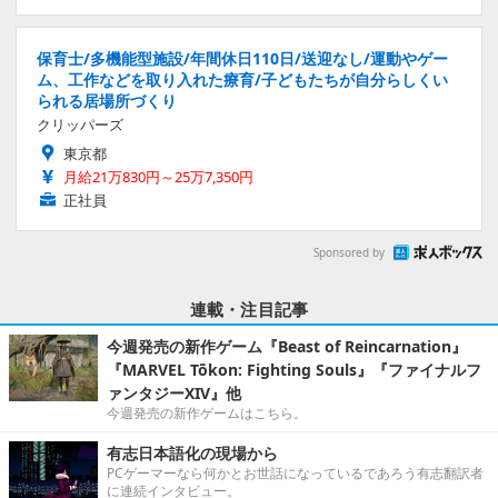
保育士/多機能型施設/年間休日110日/送迎なし/運動やゲー
ム、工作などを取り入れた療育/子どもたちが自分らしくい
られる居場所づくり
クリッパーズ
東京都
月給21万830円～25万7,350円
正社員
Sponsored by
連載・注目記事
今週発売の新作ゲーム『Beast of Reincarnation』
『MARVEL Tōkon: Fighting Souls』『ファイナルフ
ァンタジーXIV』他
今週発売の新作ゲームはこちら。
有志日本語化の現場から
PCゲーマーなら何かとお世話になっているであろう有志翻訳者
に連続インタビュー。