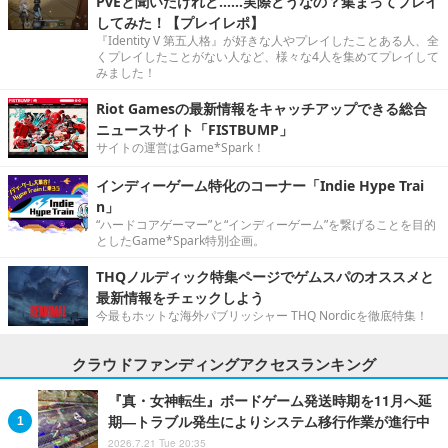
PvEと聞いたけれど……実際どうなの？集まってプレイ
してみた！【プレイレポ】
『Identity V 第五人格』が好きな人やプレイしたことある人、全
くプレイしたことがない人など、様々な4人を集めてプレイして
みました！
Riot Gamesの最新情報をキャッチアップできる総合
ニュースサイト「FISTBUMP」
サイトの運営はGame*Spark！
インディーゲーム特化のコーナー「Indie Hype Trai
n」
“ハードコアゲーマー”と“インディーゲーム”を繋げることを目的
としたGame*Spark特別企画。
THQノルディック特集ページでゲムスパのオススメと
最新情報をチェックしよう
今最もホットな海外パブリッシャー THQ Nordicを徹底特集！
クラウドファンディングアクセスランキング
『真・女神転生』ボードゲーム発送時期を11月へ延
期―トラブル発生によりシステム移行作業が進行中
2026.7.21 Tue 20:35