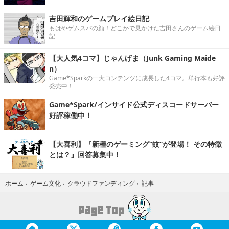
吉田輝和のゲームプレイ絵日記
もはやゲムスパの顔！どこかで見かけた吉田さんのゲーム絵日
記
【大人気4コマ】じゃんげま（Junk Gaming Maide
n）
Game*Sparkの一大コンテンツに成長した4コマ。単行本も好評
発売中！
Game*Spark/インサイド公式ディスコードサーバー
好評稼働中！
【大喜利】『新種のゲーミング“蚊”が登場！ その特徴
とは？』回答募集中！
記事
ホーム
›
ゲーム文化
›
クラウドファンディング
›