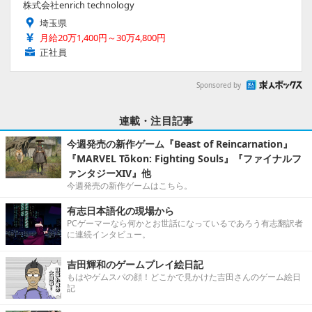
株式会社enrich technology
埼玉県
月給20万1,400円～30万4,800円
正社員
Sponsored by
連載・注目記事
今週発売の新作ゲーム『Beast of Reincarnation』
『MARVEL Tōkon: Fighting Souls』『ファイナルフ
ァンタジーXIV』他
今週発売の新作ゲームはこちら。
有志日本語化の現場から
PCゲーマーなら何かとお世話になっているであろう有志翻訳者
に連続インタビュー。
吉田輝和のゲームプレイ絵日記
もはやゲムスパの顔！どこかで見かけた吉田さんのゲーム絵日
記