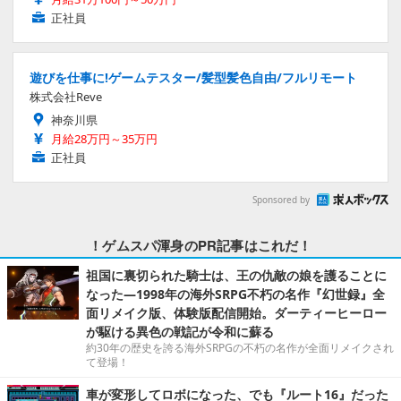
正社員
遊びを仕事に!ゲームテスター/髪型髪色自由/フルリモート
株式会社Reve
神奈川県
月給28万円～35万円
正社員
Sponsored by
！ゲムスパ渾身のPR記事はこれだ！
祖国に裏切られた騎士は、王の仇敵の娘を護ることに
なった―1998年の海外SRPG不朽の名作『幻世録』全
面リメイク版、体験版配信開始。ダーティーヒーロー
が駆ける異色の戦記が令和に蘇る
約30年の歴史を誇る海外SRPGの不朽の名作が全面リメイクされ
て登場！
車が変形してロボになった、でも『ルート16』だった