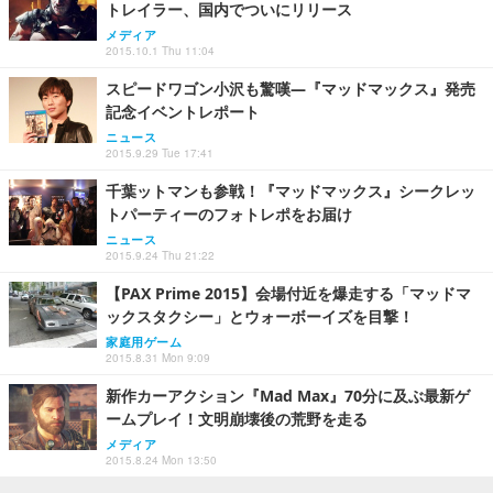
トレイラー、国内でついにリリース
メディア
2015.10.1 Thu 11:04
スピードワゴン小沢も驚嘆―『マッドマックス』発売
記念イベントレポート
ニュース
2015.9.29 Tue 17:41
千葉ットマンも参戦！『マッドマックス』シークレッ
トパーティーのフォトレポをお届け
ニュース
2015.9.24 Thu 21:22
【PAX Prime 2015】会場付近を爆走する「マッドマ
ックスタクシー」とウォーボーイズを目撃！
家庭用ゲーム
2015.8.31 Mon 9:09
新作カーアクション『Mad Max』70分に及ぶ最新ゲ
ームプレイ！文明崩壊後の荒野を走る
メディア
2015.8.24 Mon 13:50