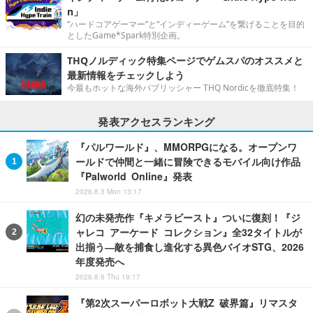
n」
“ハードコアゲーマー”と“インディーゲーム”を繋げることを目的
としたGame*Spark特別企画。
THQノルディック特集ページでゲムスパのオススメと
最新情報をチェックしよう
今最もホットな海外パブリッシャー THQ Nordicを徹底特集！
発表アクセスランキング
『パルワールド』、MMORPGになる。オープンワ
ールドで仲間と一緒に冒険できるモバイル向け作品
『Palworld Online』発表
2026.8.3 Mon 13:17
幻の未発売作『キメラビースト』ついに復刻！『ジ
ャレコ アーケード コレクション』全32タイトルが
出揃う―敵を捕食し進化する異色バイオSTG、2026
年度発売へ
2026.8.6 Thu 19:17
『第2次スーパーロボット大戦Z 破界篇』リマスタ