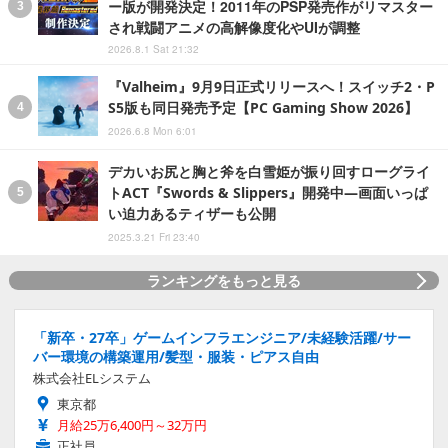
ー版が開発決定！2011年のPSP発売作がリマスター
され戦闘アニメの高解像度化やUIが調整
2026.8.1 Sat 21:32
『Valheim』9月9日正式リリースへ！スイッチ2・P
S5版も同日発売予定【PC Gaming Show 2026】
2026.6.8 Mon 6:01
デカいお尻と胸と斧を白雪姫が振り回すローグライ
トACT『Swords & Slippers』開発中―画面いっぱ
い迫力あるティザーも公開
2025.3.21 Fri 23:40
ランキングをもっと見る
「新卒・27卒」ゲームインフラエンジニア/未経験活躍/サー
バー環境の構築運用/髪型・服装・ピアス自由
株式会社ELシステム
東京都
月給25万6,400円～32万円
正社員