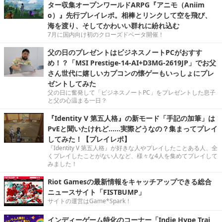
ター収集オープンワールドARPG『アニモ（Aniim
o）』先行プレイレポ。相棒とリンクして空を飛び、
海を渡り、そしてかわいい群れに紛れ込む
7月に国内向け初のクローズドベータ開催！
父の日のプレゼントはビジネスノートPCがおすす
め！？「MSI Prestige-14-AI+D3MG-2619JP」でお父
さん世代に嬉しいカプコンの懐ゲーもいっしょにプレ
ゼントしてみた
父の日に奮発して「ビジネスノートPC」をプレゼントした息子
と父の心温まる一日？
『Identity V 第五人格』の新モード「手記の加筆」は
PvEと聞いたけれど……実際どうなの？集まってプレイ
してみた！【プレイレポ】
『Identity V 第五人格』が好きな人やプレイしたことある人、全
くプレイしたことがない人など、様々な4人を集めてプレイして
みました！
Riot Gamesの最新情報をキャッチアップできる総合
ニュースサイト「FISTBUMP」
サイトの運営はGame*Spark！
インディーゲーム特化のコーナー「Indie Hype Trai