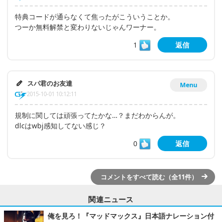
特典コードが通らなくて焦ったがこういうことか。
つーか無料解禁と変わりないじゃんワーナー。
1
返信
スパ君のお友達
Menu
2015-10-01 10:12:11
規制に関しては頑張ってたかな…？まだわからんが。
dlcはwbj感知してない感じ？
0
返信
コメントをすべて読む（全11件）
関連ニュース
俺を見ろ！『マッドマックス』日本語ナレーション付