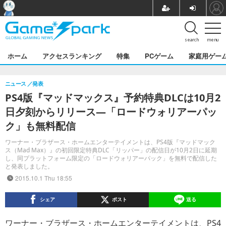
search
menu
ホーム
アクセスランキング
特集
PCゲーム
家庭用ゲー
ニュース
発表
PS4版『マッドマックス』予約特典DLCは10月2
日夕刻からリリース―「ロードウォリアーパッ
ク」も無料配信
ワーナー・ブラザース・ホームエンターテイメントは、PS4版『マッドマック
ス（Mad Max）』の初回限定特典DLC「リッパー」の配信日が10月2日に延期
し、同プラットフォーム限定の「ロードウォリアーパック」を無料で配信した
と発表しました。
2015.10.1 Thu 18:55
シェア
ポスト
送る
ワーナー・ブラザース・ホームエンターテイメントは、PS4