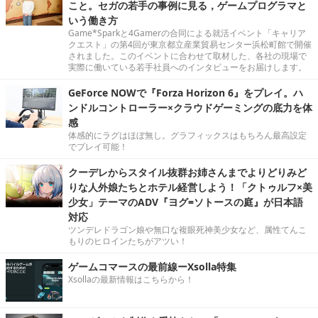
こと。セガの若手の事例に見る，ゲームプログラマと
いう働き方
Game*Sparkと4Gamerの合同による就活イベント「キャリア
クエスト」の第4回が東京都立産業貿易センター浜松町館で開催
されました。このイベントに合わせて取材した、各社の現場で
実際に働いている若手社員へのインタビューをお届けします。
GeForce NOWで『Forza Horizon 6』をプレイ。ハ
ンドルコントローラー×クラウドゲーミングの底力を体
感
体感的にラグはほぼ無し。グラフィックスはもちろん最高設定
でプレイ可能！
クーデレからスタイル抜群お姉さんまでよりどりみど
りな人外娘たちとホテル経営しよう！「クトゥルフ×美
少女」テーマのADV『ヨグ=ソトースの庭』が日本語
対応
ツンデレドラゴン娘や無口な複眼死神美少女など、属性てんこ
もりのヒロインたちがアツい！
ゲームコマースの最前線ーXsolla特集
Xsollaの最新情報はこちらから！