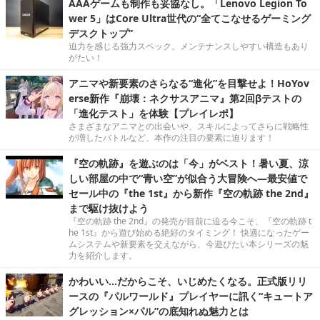
AAAゲームも制作も妥協なし。「Lenovo Legion To
wer 5」はCore Ultra世代の“全てこなせるゲーミング
デスクトップ”
迫力を感じる強力スペック。メンテナンスしやすい構造もあり
がたい！
アニマや新要素のさらなる“進化”を目撃せよ！HoYov
erse新作『崩壊：ネクサスアニマ』第2回βテストの
「進化テスト」を体験【プレイレポ】
さまざまなアニマとの出会いや、スキルによってさらに戦略性
が増したバトルなど、本作の注目の要素に迫ります！
『空の軌跡』を遊ぶのは「今」がベスト！暑い夏、涼
しい部屋の中で“青い空”が似合う大冒険へ―最安値で
セール中の『the 1st』から新作『空の軌跡 the 2nd』
まで駆け抜けよう
『空の軌跡 the 2nd』の発売が目前に迫る今こそ、『空の軌跡 t
he 1st』から遊び始める絶好のタイミング！ 快適になったゲー
ムシステムや新要素を交えながら、今遊びたい本シリーズの魅
力を紹介します。
かわいい…だからこそ、いじめたくなる。正式版リリ
ースの『パルワールド』プレイヤーに訊く“キュートア
グレッション×パル”の底知れぬ魅力とは