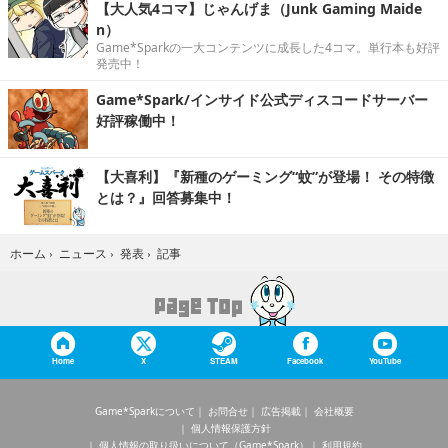
【大人気4コマ】じゃんげま（Junk Gaming Maide
n）
Game*Sparkの一大コンテンツに成長した4コマ。単行本も好評
発売中！
Game*Spark/インサイド公式ディスコードサーバー
好評稼働中！
【大喜利】『新種のゲーミング“蚊”が登場！ その特徴
とは？』回答募集中！
記事
ホーム
›
ニュース
›
発表
›
Home
X
STEAM
Facebook
YouTube
Game*Sparkについて
お問合せ
広告掲載
会社概要
個人情報保護方針
個人情報の取り扱いについて（Game*Spark）
利用規約