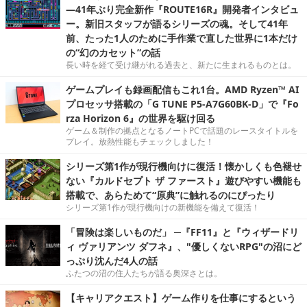
―41年ぶり完全新作『ROUTE16R』開発者インタビュ
ー。新旧スタッフが語るシリーズの魂。そして41年
前、たった1人のために手作業で直した世界に1本だけ
の“幻のカセット”の話
長い時を経て受け継がれる過去と、新たに生まれるものとは。
ゲームプレイも録画配信もこれ1台。AMD Ryzen™ AI
プロセッサ搭載の「G TUNE P5-A7G60BK-D」で『Fo
rza Horizon 6』の世界を駆け回る
ゲーム＆制作の拠点となるノートPCで話題のレースタイトルを
プレイ。放熱性能もチェックしました！
シリーズ第1作が現行機向けに復活！懐かしくも色褪せ
ない『カルドセプト ザ ファースト』遊びやすい機能も
搭載で、あらためて“原典”に触れるのにぴったり
シリーズ第1作が現行機向けの新機能を備えて復活！
「冒険は楽しいものだ」 ─『FF11』と『ウィザードリ
ィ ヴァリアンツ ダフネ』、"優しくないRPG"の沼にど
っぷり沈んだ4人の話
ふたつの沼の住人たちが語る奥深さとは。
【キャリアクエスト】ゲーム作りを仕事にするという