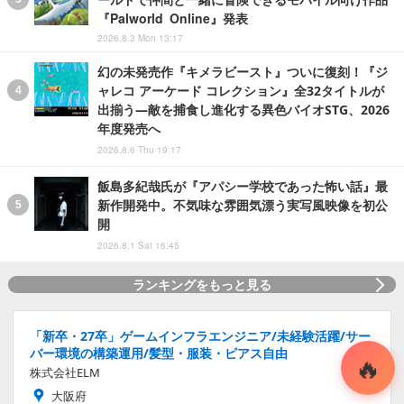
『Palworld Online』発表
2026.8.3 Mon 13:17
幻の未発売作『キメラビースト』ついに復刻！『ジ
ャレコ アーケード コレクション』全32タイトルが
出揃う―敵を捕食し進化する異色バイオSTG、2026
年度発売へ
2026.8.6 Thu 19:17
飯島多紀哉氏が『アパシー学校であった怖い話』最
新作開発中。不気味な雰囲気漂う実写風映像を初公
開
2026.8.1 Sat 16:45
ランキングをもっと見る
「新卒・27卒」ゲームインフラエンジニア/未経験活躍/サー
バー環境の構築運用/髪型・服装・ピアス自由
株式会社ELM
大阪府