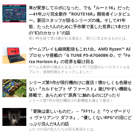
車が変形してロボになった、でも『ルート16』だった
―41年ぶり完全新作『ROUTE16R』開発者インタビュ
ー。新旧スタッフが語るシリーズの魂。そして41年
前、たった1人のために手作業で直した世界に1本だけ
の“幻のカセット”の話
長い時を経て受け継がれる過去と、新たに生まれるものとは。
ゲームプレイも録画配信もこれ1台。AMD Ryzen™ AI
プロセッサ搭載の「G TUNE P5-A7G60BK-D」で『Fo
rza Horizon 6』の世界を駆け回る
ゲーム＆制作の拠点となるノートPCで話題のレースタイトルを
プレイ。放熱性能もチェックしました！
シリーズ第1作が現行機向けに復活！懐かしくも色褪せ
ない『カルドセプト ザ ファースト』遊びやすい機能も
搭載で、あらためて“原典”に触れるのにぴったり
シリーズ第1作が現行機向けの新機能を備えて復活！
「冒険は楽しいものだ」 ─『FF11』と『ウィザードリ
ィ ヴァリアンツ ダフネ』、"優しくないRPG"の沼にど
っぷり沈んだ4人の話
ふたつの沼の住人たちが語る奥深さとは。