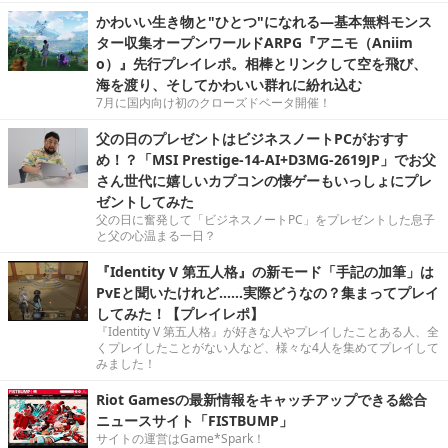
かわいい生き物と"ひとつ"になれる―基本無料モンス
ター収集オープンワールドARPG『アニモ（Aniim
o）』先行プレイレポ。相棒とリンクして空を飛び、
海を渡り、そしてかわいい群れに紛れ込む
7月に国内向け初のクローズドベータ開催！
父の日のプレゼントはビジネスノートPCがおすす
め！？「MSI Prestige-14-AI+D3MG-2619JP」でお父
さん世代に嬉しいカプコンの懐ゲーもいっしょにプレ
ゼントしてみた
父の日に奮発して「ビジネスノートPC」をプレゼントした息子
と父の心温まる一日？
『Identity V 第五人格』の新モード「手記の加筆」は
PvEと聞いたけれど……実際どうなの？集まってプレイ
してみた！【プレイレポ】
『Identity V 第五人格』が好きな人やプレイしたことある人、全
くプレイしたことがない人など、様々な4人を集めてプレイして
みました！
Riot Gamesの最新情報をキャッチアップできる総合
ニュースサイト「FISTBUMP」
サイトの運営はGame*Spark！