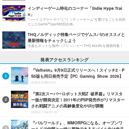
インディーゲーム特化のコーナー「Indie Hype Trai
n」
“ハードコアゲーマー”と“インディーゲーム”を繋げることを目的
としたGame*Spark特別企画。
THQノルディック特集ページでゲムスパのオススメと
最新情報をチェックしよう
今最もホットな海外パブリッシャー THQ Nordicを徹底特集！
発表アクセスランキング
『Valheim』9月9日正式リリースへ！スイッチ2・P
S5版も同日発売予定【PC Gaming Show 2026】
2026.6.8 Mon 6:01
『第2次スーパーロボット大戦Z 破界篇』リマスタ
ー版が開発決定！2011年のPSP発売作がリマスター
され戦闘アニメの高解像度化やUIが調整
2026.8.1 Sat 21:32
『パルワールド』、MMORPGになる。オープンワ
ールドで仲間と一緒に冒険できるモバイル向け作品