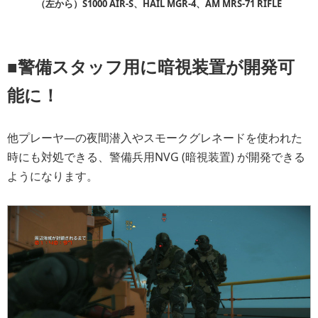
（左から）S1000 AIR-S、HAIL MGR-4、AM MRS-71 RIFLE
■警備スタッフ用に暗視装置が開発可
能に！
他プレーヤ―の夜間潜入やスモークグレネードを使われた
時にも対処できる、警備兵用NVG (暗視装置) が開発できる
ようになります。