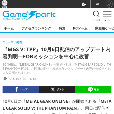
search
menu
ホーム
アクセスランキング
特集
PCゲーム
家庭用ゲー
ニュース
発表
『MGS V: TPP』10月6日配信のアップデート内
容判明―FOBミッションを中心に改善
10月6日に『METAL GEAR ONLINE』が開始される『METAL GEAR SOLID V: TH
E PHANTOM PAIN』。同日に配信される本作のアップデート内容が公式サイト
より公開されました。
2015.10.6 Tue 16:13
シェア
ポスト
送る
10月6日に『
METAL GEAR ONLINE
』が開始される『
META
L GEAR SOLID V: THE PHANTOM PAIN
』。同日に配信さ