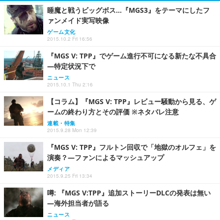
睡魔と戦うビッグボス…『MGS3』をテーマにしたフ
ァンメイド実写映像
ゲーム文化
2015.10.2 Fri 16:56
『MGS V: TPP』でゲーム進行不可になる新たな不具合
―特定状況下で
ニュース
2015.10.1 Thu 2:16
【コラム】『MGS V: TPP』レビュー騒動から見る、ゲ
ームの終わり方とその評価 ※ネタバレ注意
連載・特集
2015.9.28 Mon 12:39
『MGS V: TPP』フルトン回収で「地獄のオルフェ」を
演奏？―ファンによるマッシュアップ
メディア
2015.9.25 Fri 13:34
噂: 『MGS V:TPP』追加ストーリーDLCの発表は無い
―海外担当者が語る
ニュース