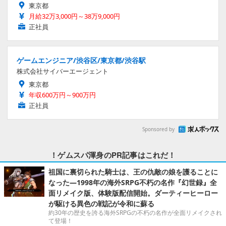
東京都
月給32万3,000円～38万9,000円
正社員
ゲームエンジニア/渋谷区/東京都/渋谷駅
株式会社サイバーエージェント
東京都
年収600万円～900万円
正社員
Sponsored by
！ゲムスパ渾身のPR記事はこれだ！
祖国に裏切られた騎士は、王の仇敵の娘を護ることに
なった―1998年の海外SRPG不朽の名作『幻世録』全
面リメイク版、体験版配信開始。ダーティーヒーロー
が駆ける異色の戦記が令和に蘇る
約30年の歴史を誇る海外SRPGの不朽の名作が全面リメイクされ
て登場！