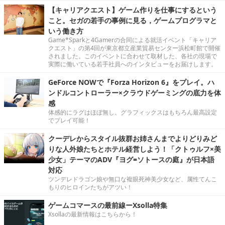
【キャリアクエスト】ゲーム作りを仕事にするという
こと。セガの若手の事例に見る，ゲームプログラマと
いう働き方
Game*Sparkと4Gamerの合同による就活イベント「キャリア
クエスト」の第4回が東京都立産業貿易センター浜松町館で開催
されました。このイベントに合わせて取材した、各社の現場で
実際に働いている若手社員へのインタビューをお届けします。
GeForce NOWで『Forza Horizon 6』をプレイ。ハ
ンドルコントローラー×クラウドゲーミングの底力を体
感
体感的にラグはほぼ無し。グラフィックスはもちろん最高設定
でプレイ可能！
クーデレからスタイル抜群お姉さんまでよりどりみど
りな人外娘たちとホテル経営しよう！「クトゥルフ×美
少女」テーマのADV『ヨグ=ソトースの庭』が日本語
対応
ツンデレドラゴン娘や無口な複眼死神美少女など、属性てんこ
もりのヒロインたちがアツい！
ゲームコマースの最前線ーXsolla特集
Xsollaの最新情報はこちらから！