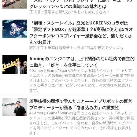
グレッション×パル”の底知れぬ魅力とは
正式版で登場する新たなパルもいじめたくなる！
『崩壊：スターレイル』爻光とUGREENのコラボは
「限定ギフトBOX」が超豪華！全6商品に使える5％オ
フクーポンやコスプレイヤー撮影会など、盛りだくさ
んでお届け
限定ギフトBOXは超豪華！コラボ4商品や限定でグッズも
Aimingのエンジニアは、上下関係のない社内で自主的
に働き、「好き」を仕事にしていく
4GamerとGame*Sparkの合同による就活イベント「キャリア
クエスト」の第4回が東京都立産業貿易センター浜松町館で開催
されました。このイベントに合わせ、自身の就活時のエピソー
ドを若手クリエイターに聞いてみたので、その模様をお届けし
ます。
若手抜擢の環境で学んだこと――アプリボットの運営
プロデューサーが語る「巻き込み力」の重要性
4GamerとGame*Sparkの合同による就活イベント「キャリア
クエスト」の第4回が東京都立産業貿易センター浜松町館で開催
されました。このイベントに合わせ、自身の就活時のエピソー
ドを若手クリエイターに聞いてみたので、その模様をお届けし
ます。