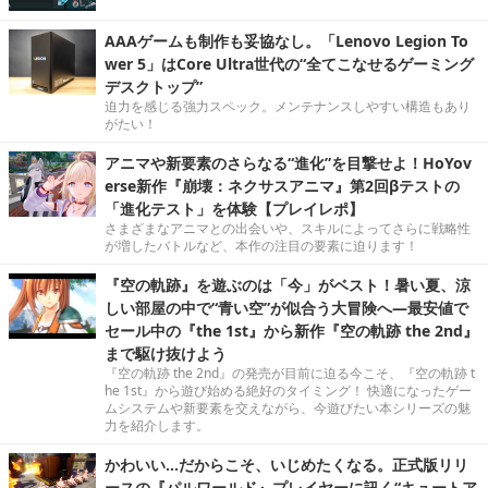
AAAゲームも制作も妥協なし。「Lenovo Legion To
wer 5」はCore Ultra世代の“全てこなせるゲーミング
デスクトップ”
迫力を感じる強力スペック。メンテナンスしやすい構造もあり
がたい！
アニマや新要素のさらなる“進化”を目撃せよ！HoYov
erse新作『崩壊：ネクサスアニマ』第2回βテストの
「進化テスト」を体験【プレイレポ】
さまざまなアニマとの出会いや、スキルによってさらに戦略性
が増したバトルなど、本作の注目の要素に迫ります！
『空の軌跡』を遊ぶのは「今」がベスト！暑い夏、涼
しい部屋の中で“青い空”が似合う大冒険へ―最安値で
セール中の『the 1st』から新作『空の軌跡 the 2nd』
まで駆け抜けよう
『空の軌跡 the 2nd』の発売が目前に迫る今こそ、『空の軌跡 t
he 1st』から遊び始める絶好のタイミング！ 快適になったゲー
ムシステムや新要素を交えながら、今遊びたい本シリーズの魅
力を紹介します。
かわいい…だからこそ、いじめたくなる。正式版リリ
ースの『パルワールド』プレイヤーに訊く“キュートア