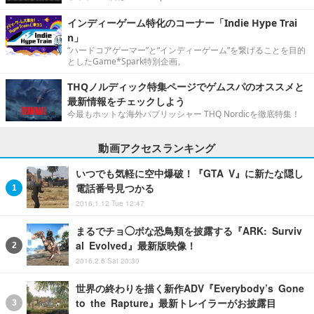
インディーゲーム特化のコーナー「Indie Hype Trai
n」
“ハードコアゲーマー”と“インディーゲーム”を繋げることを目的
としたGame*Spark特別企画。
THQノルディック特集ページでゲムスパのオススメと
最新情報をチェックしよう
今最もホットな海外パブリッシャー THQ Nordicを徹底特集！
動画アクセスランキング
いつでも気軽に空中爆破！『GTA V』に新たな隠し
電話番号見つかる
2016.1.12 Tue 12:47
まるでチョ◯ボな恐鳥類を披露する『ARK: Surviv
al Evolved』最新版映像！
2016.2.6 Sat 20:30
世界の終わりを描く新作ADV『Everybody’s Gone
to the Rapture』最新トレイラーがお披露目