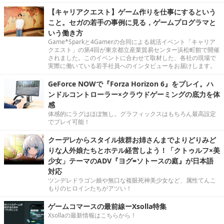
【キャリアクエスト】ゲーム作りを仕事にするという
こと。セガの若手の事例に見る，ゲームプログラマと
いう働き方
Game*Sparkと4Gamerの合同による就活イベント「キャリア
クエスト」の第4回が東京都立産業貿易センター浜松町館で開催
されました。このイベントに合わせて取材した、各社の現場で
実際に働いている若手社員へのインタビューをお届けします。
GeForce NOWで『Forza Horizon 6』をプレイ。ハ
ンドルコントローラー×クラウドゲーミングの底力を体
感
体感的にラグはほぼ無し。グラフィックスはもちろん最高設定
でプレイ可能！
クーデレからスタイル抜群お姉さんまでよりどりみど
りな人外娘たちとホテル経営しよう！「クトゥルフ×美
少女」テーマのADV『ヨグ=ソトースの庭』が日本語
対応
ツンデレドラゴン娘や無口な複眼死神美少女など、属性てんこ
もりのヒロインたちがアツい！
ゲームコマースの最前線ーXsolla特集
Xsollaの最新情報はこちらから！