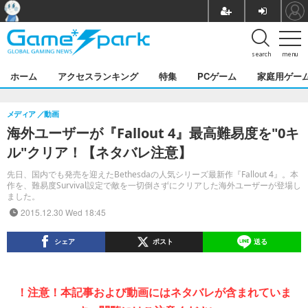
search
menu
ホーム
アクセスランキング
特集
PCゲーム
家庭用ゲー
メディア
動画
海外ユーザーが『Fallout 4』最高難易度を"0キ
ル"クリア！【ネタバレ注意】
先日、国内でも発売を迎えたBethesdaの人気シリーズ最新作『Fallout 4』。本
作を、難易度Survival設定で敵を一切倒さずにクリアした海外ユーザーが登場し
ました。
2015.12.30 Wed 18:45
シェア
ポスト
送る
！注意！本記事および動画にはネタバレが含まれていま