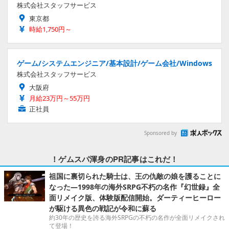
株式会社スタッフサービス
東京都
時給1,750円～
ゲーム/システムエンジニア/基本設計/ゲーム会社/Windows
株式会社スタッフサービス
大阪府
月給23万円～55万円
正社員
Sponsored by
！ゲムスパ渾身のPR記事はこれだ！
祖国に裏切られた騎士は、王の仇敵の娘を護ることに
なった―1998年の海外SRPG不朽の名作『幻世録』全
面リメイク版、体験版配信開始。ダーティーヒーロー
が駆ける異色の戦記が令和に蘇る
約30年の歴史を誇る海外SRPGの不朽の名作が全面リメイクされ
て登場！