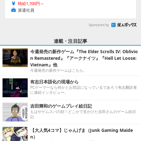
時給1,700円～
派遣社員
Sponsored by
連載・注目記事
今週発売の新作ゲーム『The Elder Scrolls IV: Oblivio
n Remastered』『アークナイツ』『Hell Let Loose:
Vietnam』他
今週発売の新作ゲームはこちら。
有志日本語化の現場から
PCゲーマーなら何かとお世話になっているであろう有志翻訳者
に連続インタビュー。
吉田輝和のゲームプレイ絵日記
もはやゲムスパの顔！どこかで見かけた吉田さんのゲーム絵日
記
【大人気4コマ】じゃんげま（Junk Gaming Maide
n）