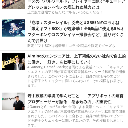
ースの『パルワールド』プレイヤーに訊く“キュートア
グレッション×パル”の底知れぬ魅力とは
正式版で登場する新たなパルもいじめたくなる！
『崩壊：スターレイル』爻光とUGREENのコラボは
「限定ギフトBOX」が超豪華！全6商品に使える5％オ
フクーポンやコスプレイヤー撮影会など、盛りだくさ
んでお届け
限定ギフトBOXは超豪華！コラボ4商品や限定でグッズも
Aimingのエンジニアは、上下関係のない社内で自主的
に働き、「好き」を仕事にしていく
4GamerとGame*Sparkの合同による就活イベント「キャリア
クエスト」の第4回が東京都立産業貿易センター浜松町館で開催
されました。このイベントに合わせ、自身の就活時のエピソー
ドを若手クリエイターに聞いてみたので、その模様をお届けし
ます。
若手抜擢の環境で学んだこと――アプリボットの運営
プロデューサーが語る「巻き込み力」の重要性
4GamerとGame*Sparkの合同による就活イベント「キャリア
クエスト」の第4回が東京都立産業貿易センター浜松町館で開催
されました。このイベントに合わせ、自身の就活時のエピソー
ドを若手クリエイターに聞いてみたので、その模様をお届けし
ます。