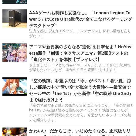
AAAゲームも制作も妥協なし。「Lenovo Legion To
wer 5」はCore Ultra世代の“全てこなせるゲーミング
デスクトップ”
迫力を感じる強力スペック。メンテナンスしやすい構造もあり
がたい！
アニマや新要素のさらなる“進化”を目撃せよ！HoYov
erse新作『崩壊：ネクサスアニマ』第2回βテストの
「進化テスト」を体験【プレイレポ】
さまざまなアニマとの出会いや、スキルによってさらに戦略性
が増したバトルなど、本作の注目の要素に迫ります！
『空の軌跡』を遊ぶのは「今」がベスト！暑い夏、涼
しい部屋の中で“青い空”が似合う大冒険へ―最安値で
セール中の『the 1st』から新作『空の軌跡 the 2nd』
まで駆け抜けよう
『空の軌跡 the 2nd』の発売が目前に迫る今こそ、『空の軌跡 t
he 1st』から遊び始める絶好のタイミング！ 快適になったゲー
ムシステムや新要素を交えながら、今遊びたい本シリーズの魅
力を紹介します。
かわいい…だからこそ、いじめたくなる。正式版リリ