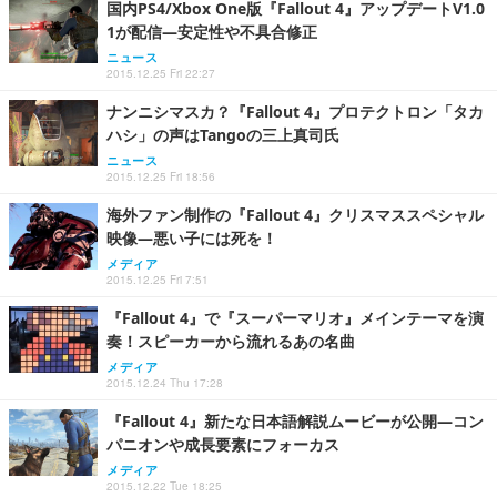
国内PS4/Xbox One版『Fallout 4』アップデートV1.0
1が配信―安定性や不具合修正
ニュース
2015.12.25 Fri 22:27
ナンニシマスカ？『Fallout 4』プロテクトロン「タカ
ハシ」の声はTangoの三上真司氏
ニュース
2015.12.25 Fri 18:56
海外ファン制作の『Fallout 4』クリスマススペシャル
映像―悪い子には死を！
メディア
2015.12.25 Fri 7:51
『Fallout 4』で『スーパーマリオ』メインテーマを演
奏！スピーカーから流れるあの名曲
メディア
2015.12.24 Thu 17:28
『Fallout 4』新たな日本語解説ムービーが公開―コン
パニオンや成長要素にフォーカス
メディア
2015.12.22 Tue 18:25