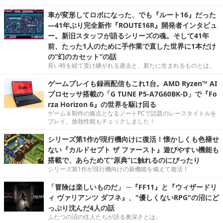
車が変形してロボになった、でも『ルート16』だった
―41年ぶり完全新作『ROUTE16R』開発者インタビュ
ー。新旧スタッフが語るシリーズの魂。そして41年
前、たった1人のために手作業で直した世界に1本だけ
の“幻のカセット”の話
長い時を経て受け継がれる過去と、新たに生まれるものとは。
ゲームプレイも録画配信もこれ1台。AMD Ryzen™ AI
プロセッサ搭載の「G TUNE P5-A7G60BK-D」で『Fo
rza Horizon 6』の世界を駆け回る
ゲーム＆制作の拠点となるノートPCで話題のレースタイトルを
プレイ。放熱性能もチェックしました！
シリーズ第1作が現行機向けに復活！懐かしくも色褪せ
ない『カルドセプト ザ ファースト』遊びやすい機能も
搭載で、あらためて“原典”に触れるのにぴったり
シリーズ第1作が現行機向けの新機能を備えて復活！
「冒険は楽しいものだ」 ─『FF11』と『ウィザードリ
ィ ヴァリアンツ ダフネ』、"優しくないRPG"の沼にど
っぷり沈んだ4人の話
ふたつの沼の住人たちが語る奥深さとは。