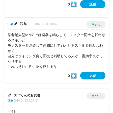
0
返信
和丸
2016-02-20 1:10:42
Menu
某老舗大型MMOでは楽器を鳴らしてモンスター同士を戦わせ
るスキルと
モンスターを調教して仲間にして戦わせるスキルを組み合わ
せて
自分はタイミング良く回復と補助してる人が一番効率良かっ
たりする
これもそれに近い物を感じるな
0
返信
スパくんのお友達
Menu
2016-01-05 5:05:45
>>18