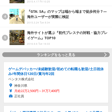
2015.4.17 Fri 10:25
『GTA: SA』のマップは端から端まで徒歩何分？―
海外ユーザーが実際に検証
2015.3.24 Tue 8:34
海外サイトが選ぶ『初代プレステの対戦・協力プレ
イゲーム』TOP10
2016.9.6 Tue 16:03
ランキングをもっと見る
ゲームデバッカー/未経験歓迎/初めての転職も歓迎/土日祝休
み/年間休日120日/賞与年2回
ベンタス株式会社
神奈川県
月給22万2,500円～31万7,400円
正社員