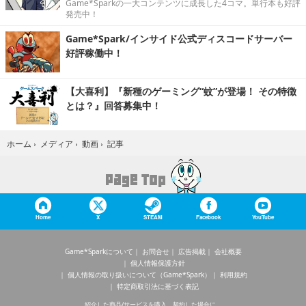
Game*Sparkの一大コンテンツに成長した4コマ。単行本も好評
発売中！
Game*Spark/インサイド公式ディスコードサーバー
好評稼働中！
【大喜利】『新種のゲーミング“蚊”が登場！ その特徴
とは？』回答募集中！
記事
ホーム
›
メディア
›
動画
›
Home
X
STEAM
Facebook
YouTube
Game*Sparkについて
お問合せ
広告掲載
会社概要
個人情報保護方針
個人情報の取り扱いについて（Game*Spark）
利用規約
特定商取引法に基づく表記
紹介した商品/サービスを購入、契約した場合に、