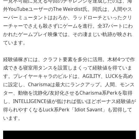
一見不可能に見える今回のチャレンジを達成したのは、海
外YouTubeユーザーのThe Weirdist氏。同氏は、人間やス
ーパーミュータントはおろか、ラッドローチといったクリ
ーチャーでさえも殺さずにゲームを進行。全37パートにわ
かれたゲームプレイ映像では、その凄まじい軌跡が映され
ています。
経験値稼ぎには、クラフト要素を多分に活用。木材4つで作
成できる寝室用タンスを設置しまくって経験値を得ていま
す。プレイヤーキャラのビルドは、AGILITY、LUCKを高め
に設定し、Charismaは最大にランクアップ。人間、モンス
ター、動物を沈静化/友好化させるCharisma系Perkを取得
し、INTELLIGENCE値が低ければ低いほどボーナス経験値が
得られやすくなるLuck系Perk「Idiot Savant」も習得して
います。