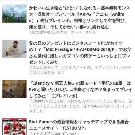
かわいい生き物と"ひとつ"になれる―基本無料モンス
ター収集オープンワールドARPG『アニモ（Aniim
o）』先行プレイレポ。相棒とリンクして空を飛び、
海を渡り、そしてかわいい群れに紛れ込む
7月に国内向け初のクローズドベータ開催！
父の日のプレゼントはビジネスノートPCがおすす
め！？「MSI Prestige-14-AI+D3MG-2619JP」でお父
さん世代に嬉しいカプコンの懐ゲーもいっしょにプレ
ゼントしてみた
父の日に奮発して「ビジネスノートPC」をプレゼントした息子
と父の心温まる一日？
『Identity V 第五人格』の新モード「手記の加筆」は
PvEと聞いたけれど……実際どうなの？集まってプレイ
してみた！【プレイレポ】
『Identity V 第五人格』が好きな人やプレイしたことある人、全
くプレイしたことがない人など、様々な4人を集めてプレイして
みました！
Riot Gamesの最新情報をキャッチアップできる総合
ニュースサイト「FISTBUMP」
サイトの運営はGame*Spark！