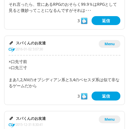
それ言ったら、世にあるRPGのおそらく99.9％はRPGとして
見ると微妙ってことになるんですがそれは･･･
3
返信
スパくんのお友達
Menu
2016-01-02 5:07:30
×口先寸前
○口先三寸
まあ1,2,NVのオブシディアン系と3,4のベセスダ系は似て非な
るゲームだから
3
返信
スパくんのお友達
Menu
2015-12-31 8:30:41