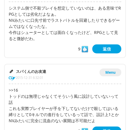
システム側で不殺プレイを想定していないのは、ある意味でR
PGとしては劣化だよなぁ。
NVみたいに口先寸前でラストバトルを回避したりできるゲー
ムではなくなったな。
今作はシューターとしては面白くなったけど、RPGとして見
ると微妙だわ。
9
返信
スパくんのお友達
Menu
2015-12-31 6:32:01
>>16
トッドのは無理じゃなくてそういう風に設計していないって
話
これも実際プレイヤーが手を下してないだけで殺してはいる
縛りとして0キルでの進行をしているって話で、設計上1とか
NVみたいに完全に流血のない展開は不可能だよ