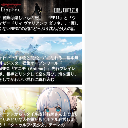
「冒険は楽しいものだ」 ─『FF11』と『ウ
ィザードリィ ヴァリアンツ ダフネ』、"優し
くないRPG"の沼にどっぷり沈んだ4人の話
かわいい生き物と"ひとつ"になれる―基本無
料モンスター収集オープンワールド
ARPG『アニモ（Aniimo）』先行プレイレ
ポ。相棒とリンクして空を飛び、海を渡り、
そしてかわいい群れに紛れ込む
クーデレからスタイル抜群お姉さんまでより
どりみどりな人外娘たちとホテル経営しよ
う！「クトゥルフ×美少女」テーマの