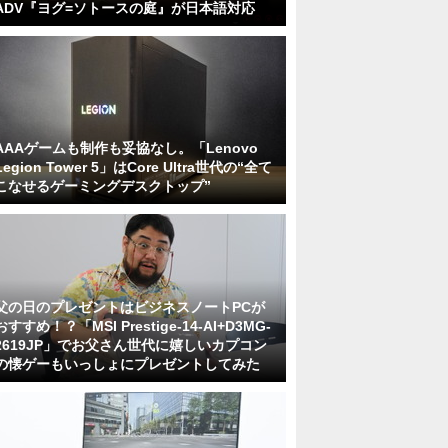
ADV『ヨグ=ソトースの庭』が日本語対応
AAAゲームも制作も妥協なし。「Lenovo
Legion Tower 5」はCore Ultra世代の“全て
こなせるゲーミングデスクトップ”
父の日のプレゼントはビジネスノートPCが
おすすめ！？「MSI Prestige-14-AI+D3MG-
2619JP」でお父さん世代に嬉しいカプコン
の懐ゲーもいっしょにプレゼントしてみた