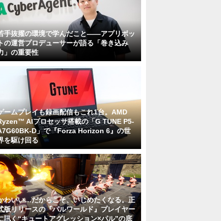
若手抜擢の環境で学んだこと――アプリボッ
トの運営プロデューサーが語る「巻き込み
力」の重要性
ゲームプレイも録画配信もこれ1台。AMD
Ryzen™ AIプロセッサ搭載の「G TUNE P5-
A7G60BK-D」で『Forza Horizon 6』の世
界を駆け回る
かわいい…だからこそ、いじめたくなる。正
式版リリースの『パルワールド』プレイヤー
に訊く“キュートアグレッション×パル”の底