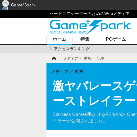
Game*Spark
ハードコアゲーマーのためのWebメディア
ホーム
特集
PCゲーム
アクセスランキング
ホーム
›
メディア
›
動画
›
記事
メディア
動画
激ヤバレースゲー『
ーストレイラー
Stainless Games手がけるPS4/X
イラーが公開されました。