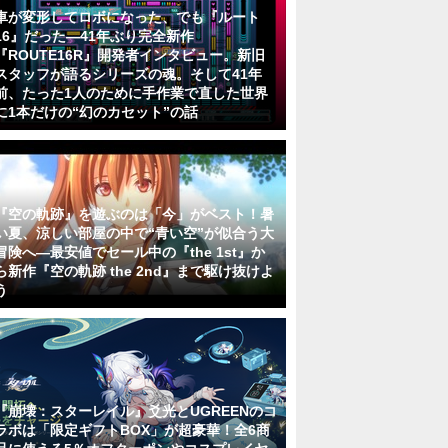
車が変形してロボになった、でも『ルート
16』だった―41年ぶり完全新作
『ROUTE16R』開発者インタビュー。新旧
スタッフが語るシリーズの魂。そして41年
前、たった1人のために手作業で直した世界
に1本だけの“幻のカセット”の話
『空の軌跡』を遊ぶのは「今」がベスト！暑
い夏、涼しい部屋の中で“青い空”が似合う大
冒険へ―最安値でセール中の『the 1st』か
ら新作『空の軌跡 the 2nd』まで駆け抜けよ
う
『崩壊：スターレイル』爻光とUGREENのコ
ラボは「限定ギフトBOX」が超豪華！全6商