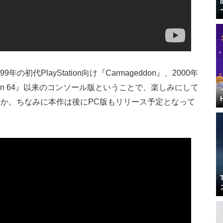
1999年の初代PlayStation向け『Carmageddon』、2000年
ddon 64』以来のコンソール版ということで、楽しみにして
か。ちなみに本作は後にPC版もリリース予定となって