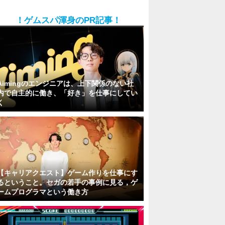
！ゲムスパ渾身のPR記事！
Aimingのエンジニアは、上下関係のない社
内で自主的に働き、「好き」を仕事にしてい
く
【キャリアクエスト】ゲーム作りを仕事にす
るということ。セガの若手の事例に見る，ゲ
ームプログラマという働き方