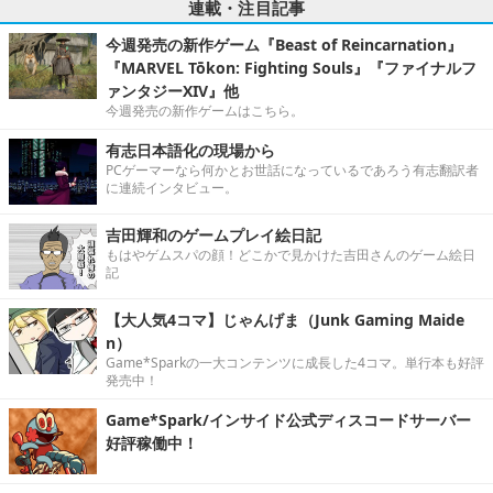
連載・注目記事
今週発売の新作ゲーム『Beast of Reincarnation』
『MARVEL Tōkon: Fighting Souls』『ファイナルフ
ァンタジーXIV』他
今週発売の新作ゲームはこちら。
有志日本語化の現場から
PCゲーマーなら何かとお世話になっているであろう有志翻訳者
に連続インタビュー。
吉田輝和のゲームプレイ絵日記
もはやゲムスパの顔！どこかで見かけた吉田さんのゲーム絵日
記
【大人気4コマ】じゃんげま（Junk Gaming Maide
n）
Game*Sparkの一大コンテンツに成長した4コマ。単行本も好評
発売中！
Game*Spark/インサイド公式ディスコードサーバー
好評稼働中！