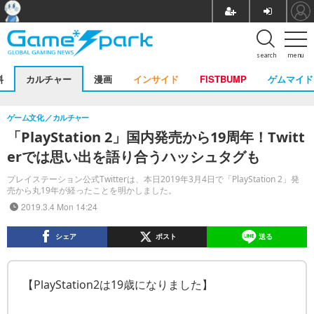
search
menu
料
カルチャー
漫画
インサイド
FISTBUMP
ゲムマイド
ゲーム文化
カルチャー
「PlayStation 2」国内発売から19周年！Twitt
erでは思い出を語り合うハッシュタグも
プレイステーション公式Twitterは、本日2019年3月4日で「PlayStation 2」発
売から丸19年が経ったことを明かしました。
2019.3.4 Mon 14:24
シェア
ポスト
送る
【PlayStation2は19歳になりました】