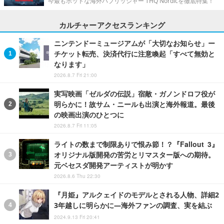
今最もホットな海外パブリッシャー THQ Nordicを徹底特集！
カルチャーアクセスランキング
ニンテンドーミュージアムが「大切なお知らせ」ー
チケット転売、決済代行に注意喚起「すべて無効と
なります」
2026.8.7 Fri 21:00
実写映画「ゼルダの伝説」宿敵・ガノンドロフ役が
明らかに！故サム・ニールも出演と海外報道。最後
の映画出演のひとつに
2026.8.7 Fri 11:05
ライトの数まで制限ありで恨み節！？『Fallout 3』
オリジナル版開発の苦労とリマスター版への期待。
元ベセスダ開発アーティストが明かす
2026.8.6 Thu 22:30
『月姫』アルクェイドのモデルとされる人物、詳細2
3年越しに明らかに―海外ファンの調査、実を結ぶ
2024.9.13 Fri 20:41