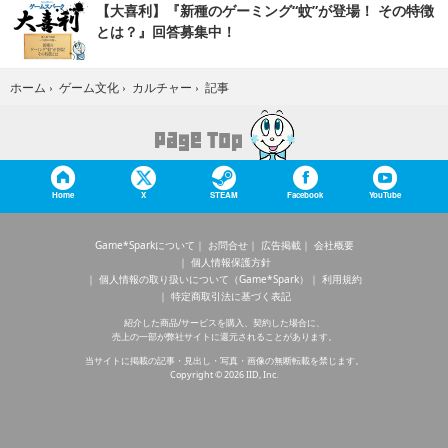
【大喜利】『新種のゲーミング“蚊”が登場！ その特徴
とは？』回答募集中！
記事
ホーム
›
ゲーム文化
›
カルチャー
›
Home
X
STEAM
Facebook
YouTube
Game*Sparkについて
お問合せ
広告掲載
会社概要
個人情報保護方針
個人情報の取り扱いについて（Game*Spark）
利用規約
特定商取引法に基づく表記
紹介した商品/サービスを購入、契約した場合に、
売上の一部が弊社サイトに還元されることがあります。
当サイトに掲載の記事・見出し・写真・画像の無断転載を禁じます。
Copyright © 2026 IID, Inc.