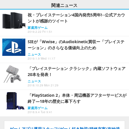
関連ニュース
祝・プレイステーション4国内発売5周年!─公式アカウ
ントが感謝のツイート
家庭用ゲーム
2019.2.22 Fri 1:51
SIEが「Wwise」のAudiokinetic買収ー「プレイステ
ーション」のさらなる価値向上のため
ニュース
2019.1.9 Wed 11:17
「プレイステーション クラシック」内蔵ソフトウェア
20本を発表！
ニュース
2018.10.29 Mon 21:29
「PlayStation 2」本体・周辺機器アフターサービスが
終了―18年の歴史に幕下ろす
家庭用ゲーム
2018.9.4 Tue 9:41
ゲームアプリ運用スタッフ/ゲーム好き歓迎/研修充実/有給消