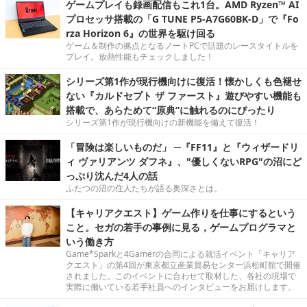
ゲームプレイも録画配信もこれ1台。AMD Ryzen™ AI
プロセッサ搭載の「G TUNE P5-A7G60BK-D」で『Fo
rza Horizon 6』の世界を駆け回る
ゲーム＆制作の拠点となるノートPCで話題のレースタイトルを
プレイ。放熱性能もチェックしました！
シリーズ第1作が現行機向けに復活！懐かしくも色褪せ
ない『カルドセプト ザ ファースト』遊びやすい機能も
搭載で、あらためて“原典”に触れるのにぴったり
シリーズ第1作が現行機向けの新機能を備えて復活！
「冒険は楽しいものだ」 ─『FF11』と『ウィザードリ
ィ ヴァリアンツ ダフネ』、"優しくないRPG"の沼にど
っぷり沈んだ4人の話
ふたつの沼の住人たちが語る奥深さとは。
【キャリアクエスト】ゲーム作りを仕事にするという
こと。セガの若手の事例に見る，ゲームプログラマと
いう働き方
Game*Sparkと4Gamerの合同による就活イベント「キャリア
クエスト」の第4回が東京都立産業貿易センター浜松町館で開催
されました。このイベントに合わせて取材した、各社の現場で
実際に働いている若手社員へのインタビューをお届けします。