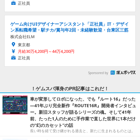
正社員
ゲーム向けUIデザイナーアシスタント「正社員」IT・デザイ
ン系転職希望・駅チカ/賞与年2回・未経験歓迎・台東区三筋
株式会社ELM
東京都
月給30万4,200円～44万4,200円
正社員
Sponsored by
！ゲムスパ渾身のPR記事はこれだ！
車が変形してロボになった、でも『ルート16』だった
―41年ぶり完全新作『ROUTE16R』開発者インタビュ
ー。新旧スタッフが語るシリーズの魂。そして41年
前、たった1人のために手作業で直した世界に1本だけ
の“幻のカセット”の話
長い時を経て受け継がれる過去と、新たに生まれるものとは。