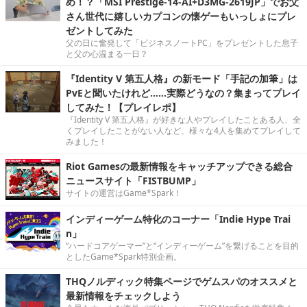
め！？「MSI Prestige-14-AI+D3MG-2619JP」でお父
さん世代に嬉しいカプコンの懐ゲーもいっしょにプレ
ゼントしてみた
父の日に奮発して「ビジネスノートPC」をプレゼントした息子
と父の心温まる一日？
『Identity V 第五人格』の新モード「手記の加筆」は
PvEと聞いたけれど……実際どうなの？集まってプレイ
してみた！【プレイレポ】
『Identity V 第五人格』が好きな人やプレイしたことある人、全
くプレイしたことがない人など、様々な4人を集めてプレイして
みました！
Riot Gamesの最新情報をキャッチアップできる総合
ニュースサイト「FISTBUMP」
サイトの運営はGame*Spark！
インディーゲーム特化のコーナー「Indie Hype Trai
n」
“ハードコアゲーマー”と“インディーゲーム”を繋げることを目的
としたGame*Spark特別企画。
THQノルディック特集ページでゲムスパのオススメと
最新情報をチェックしよう