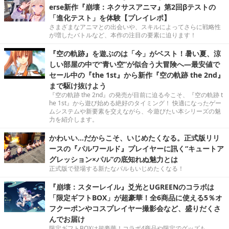
erse新作『崩壊：ネクサスアニマ』第2回βテストの
「進化テスト」を体験【プレイレポ】
さまざまなアニマとの出会いや、スキルによってさらに戦略性
が増したバトルなど、本作の注目の要素に迫ります！
『空の軌跡』を遊ぶのは「今」がベスト！暑い夏、涼
しい部屋の中で“青い空”が似合う大冒険へ―最安値で
セール中の『the 1st』から新作『空の軌跡 the 2nd』
まで駆け抜けよう
『空の軌跡 the 2nd』の発売が目前に迫る今こそ、『空の軌跡 t
he 1st』から遊び始める絶好のタイミング！ 快適になったゲー
ムシステムや新要素を交えながら、今遊びたい本シリーズの魅
力を紹介します。
かわいい…だからこそ、いじめたくなる。正式版リリ
ースの『パルワールド』プレイヤーに訊く“キュートア
グレッション×パル”の底知れぬ魅力とは
正式版で登場する新たなパルもいじめたくなる！
『崩壊：スターレイル』爻光とUGREENのコラボは
「限定ギフトBOX」が超豪華！全6商品に使える5％オ
フクーポンやコスプレイヤー撮影会など、盛りだくさ
んでお届け
限定ギフトBOXは超豪華！コラボ4商品や限定でグッズも