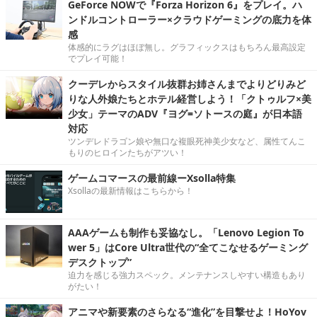
GeForce NOWで『Forza Horizon 6』をプレイ。ハ
ンドルコントローラー×クラウドゲーミングの底力を体
感
体感的にラグはほぼ無し。グラフィックスはもちろん最高設定
でプレイ可能！
クーデレからスタイル抜群お姉さんまでよりどりみど
りな人外娘たちとホテル経営しよう！「クトゥルフ×美
少女」テーマのADV『ヨグ=ソトースの庭』が日本語
対応
ツンデレドラゴン娘や無口な複眼死神美少女など、属性てんこ
もりのヒロインたちがアツい！
ゲームコマースの最前線ーXsolla特集
Xsollaの最新情報はこちらから！
AAAゲームも制作も妥協なし。「Lenovo Legion To
wer 5」はCore Ultra世代の“全てこなせるゲーミング
デスクトップ”
迫力を感じる強力スペック。メンテナンスしやすい構造もあり
がたい！
アニマや新要素のさらなる“進化”を目撃せよ！HoYov