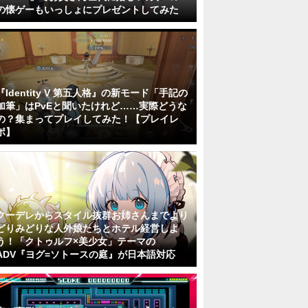
の懐ゲーもいっしょにプレゼントしてみた
『Identity V 第五人格』の新モード「手記の
加筆」はPvEと聞いたけれど……実際どうな
の？集まってプレイしてみた！【プレイレ
ポ】
クーデレからスタイル抜群お姉さんまでより
どりみどりな人外娘たちとホテル経営しよ
う！「クトゥルフ×美少女」テーマの
ADV『ヨグ=ソトースの庭』が日本語対応