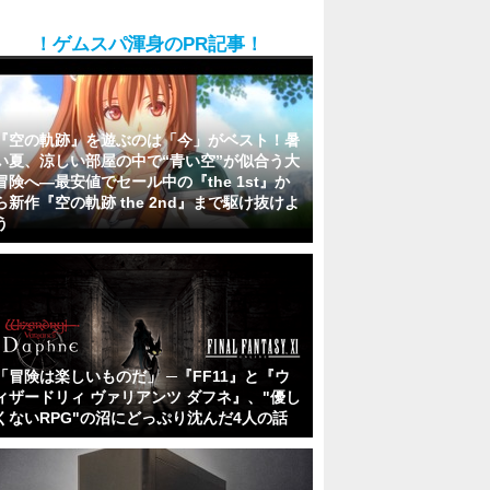
！ゲムスパ渾身のPR記事！
『空の軌跡』を遊ぶのは「今」がベスト！暑
い夏、涼しい部屋の中で“青い空”が似合う大
冒険へ―最安値でセール中の『the 1st』か
ら新作『空の軌跡 the 2nd』まで駆け抜けよ
う
「冒険は楽しいものだ」 ─『FF11』と『ウ
ィザードリィ ヴァリアンツ ダフネ』、"優し
くないRPG"の沼にどっぷり沈んだ4人の話