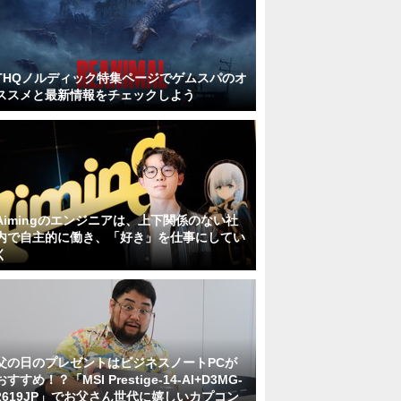
THQノルディック特集ページでゲムスパのオ
ススメと最新情報をチェックしよう
Aimingのエンジニアは、上下関係のない社
内で自主的に働き、「好き」を仕事にしてい
く
父の日のプレゼントはビジネスノートPCが
おすすめ！？「MSI Prestige-14-AI+D3MG-
2619JP」でお父さん世代に嬉しいカプコン