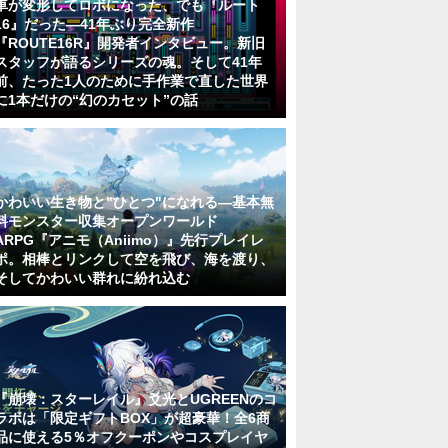
車が変形してロボになった、でも『ルート
16』だった―41年ぶり完全新作
『ROUTE16R』開発者インタビュー。新旧
スタッフが語るシリーズの魂。そして41年
前、たった1人のために手作業で直した世界
に1本だけの“幻のカセット”の話
かわいい生き物と"ひとつ"になれる―基本無
料モンスター収集オープンワールド
ARPG『アニモ（Aniimo）』先行プレイレ
ポ。相棒とリンクして空を飛び、海を渡り、
そしてかわいい群れに紛れ込む
『崩壊：スターレイル』爻光とUGREENのコ
ラボは「限定ギフトBOX」が超豪華！全6商
品に使える5％オフクーポンやコスプレイヤ