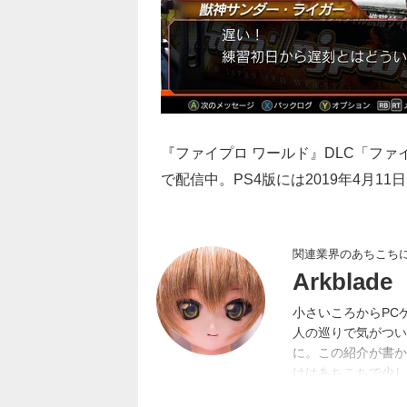
『ファイプロ ワールド』DLC「ファ
で配信中。PS4版には2019年4月1
関連業界のあちこち
Arkblade
小さいころからPC
人の巡りで気がつい
に。この紹介が書かれ
けはあちこちで少し
日本一宇宙SFゲー