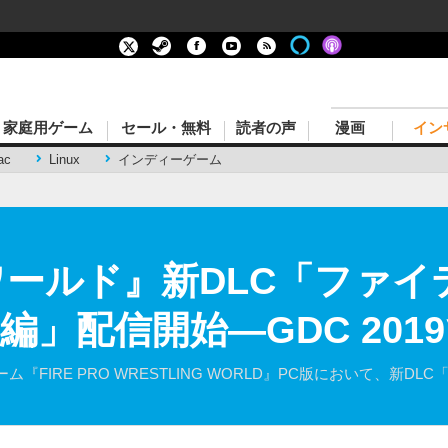
家庭用ゲーム
セール・無料
読者の声
漫画
イン
ac
Linux
インディーゲーム
ワールド』新DLC「ファイ
級編」配信開始―GDC 20
FIRE PRO WRESTLING WORLD』PC版において、新DL