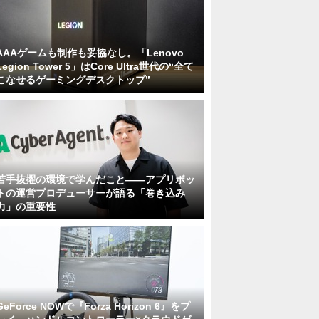
AAAゲームも制作も妥協なし。「Lenovo
Legion Tower 5」はCore Ultra世代の“全て
こなせるゲーミングデスクトップ”
若手抜擢の環境で学んだこと――アプリボッ
トの運営プロデューサーが語る「巻き込み
力」の重要性
GeForce NOWで『Forza Horizon 6』をプ