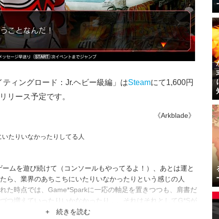
イティングロード：Jr.ヘビー級編」は
Steam
にて1,600円
1日リリース予定です。
《Arkblade》
にいたりいなかったりしてる人
ゲームを遊び続けて（コンソールもやってるよ！）、あとは運と
たら、業界のあちこちにいたりいなかったりという感じの人
た時点では、Game*Sparkに一応の軸足を置きつつも、肩書だ
づつ増えていったりいかなかったり…。それはそれとしてG*Sが
ムに強いメディアになったりしないかな。
+ 続きを読む