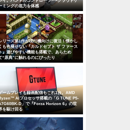
レイ。ハンドルコントローラー×クラウドゲ
ーミングの底力を体感
シリーズ第1作が現行機向けに復活！懐かし
くも色褪せない『カルドセプト ザ ファース
ト』遊びやすい機能も搭載で、あらため
て“原典”に触れるのにぴったり
ゲームプレイも録画配信もこれ1台。AMD
Ryzen™ AIプロセッサ搭載の「G TUNE P5-
A7G60BK-D」で『Forza Horizon 6』の世
界を駆け回る