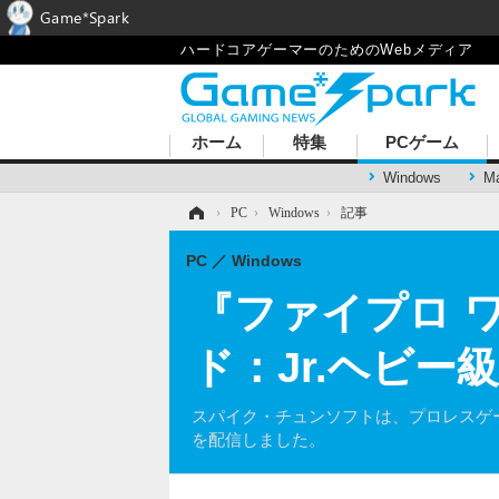
Game*Spark
ハードコアゲーマーのためのWebメディア
ホーム
特集
PCゲーム
Windows
M
ホーム
›
PC
›
Windows
›
記事
PC
Windows
『ファイプロ 
ド：Jr.ヘビー
スパイク・チュンソフトは、プロレスゲーム『
を配信しました。