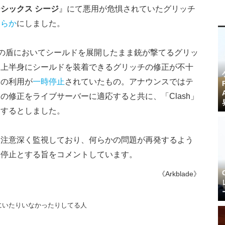
シックス シージ
』にて悪用が危惧されていたグリッチ
明らか
にしました。
h」の盾においてシールドを展開したまま銃が撃てるグリッ
て上半身にシールドを装着できるグリッチの修正が不十
ツの利用が
一時停止
されていたもの。アナウンスではテ
の修正をライブサーバーに適応すると共に、「Clash」
にするとしました。
を注意深く監視しており、何らかの問題が再発するよう
用停止とする旨をコメントしています。
《Arkblade》
にいたりいなかったりしてる人