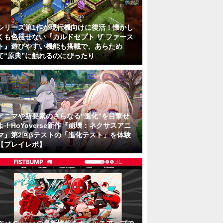
シリーズ第1作が現行機向けに復活！懐かし
くも色褪せない『カルドセプト ザ ファース
ト』遊びやすい機能も搭載で、あらため
て“原典”に触れるのにぴったり
アニマや新要素のさらなる“進化”を目撃せ
よ！HoYoverse新作『崩壊：ネクサスアニ
マ』第2回βテストの「進化テスト」を体験
【プレイレポ】