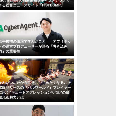
Riot Gamesの最新情報をキャッチアップで
きる総合ニュースサイト「FISTBUMP」
若手抜擢の環境で学んだこと――アプリボッ
トの運営プロデューサーが語る「巻き込み
力」の重要性
かわいい…だからこそ、いじめたくなる。正
式版リリースの『パルワールド』プレイヤー
に訊く“キュートアグレッション×パル”の底
知れぬ魅力とは