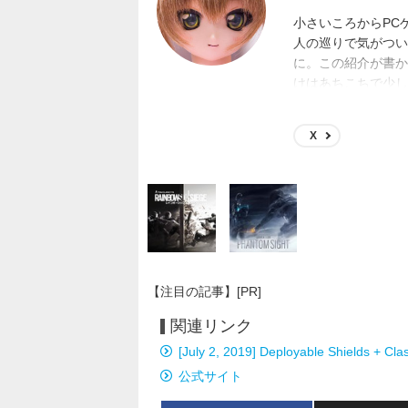
小さいころからPC
人の巡りで気がつい
に。この紹介が書かれ
けはあちこちで少し
日本一宇宙SFゲー
X
【注目の記事】[PR]
関連リンク
[July 2, 2019] Deployable Shields + Cl
公式サイト