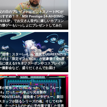
父の日のプレゼントはビジネスノートPCが
おすすめ！？「MSI Prestige-14-AI+D3MG-
2619JP」でお父さん世代に嬉しいカプコン
の懐ゲーもいっしょにプレゼントしてみた
『崩壊：スターレイル』爻光とUGREENのコ
ラボは「限定ギフトBOX」が超豪華！全6商
品に使える5％オフクーポンやコスプレイヤ
ー撮影会など、盛りだくさんでお届け
車が変形してロボになった、でも『ルート
16』だった―41年ぶり完全新作
『ROUTE16R』開発者インタビュー。新旧
スタッフが語るシリーズの魂。そして41年
前、たった1人のために手作業で直した世界