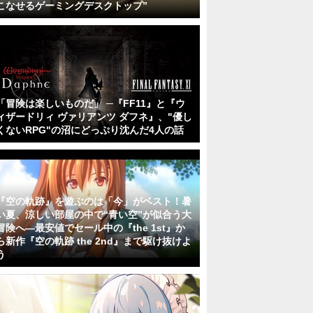
こなせるゲーミングデスクトップ”
「冒険は楽しいものだ」 ─『FF11』と『ウ
ィザードリィ ヴァリアンツ ダフネ』、"優し
くないRPG"の沼にどっぷり沈んだ4人の話
『空の軌跡』を遊ぶのは「今」がベスト！暑
い夏、涼しい部屋の中で“青い空”が似合う大
冒険へ―最安値でセール中の『the 1st』か
ら新作『空の軌跡 the 2nd』まで駆け抜けよ
う