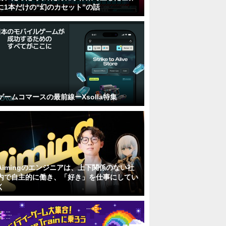
に1本だけの“幻のカセット”の話
ゲームコマースの最前線ーXsolla特集
Aimingのエンジニアは、上下関係のない社
内で自主的に働き、「好き」を仕事にしてい
く