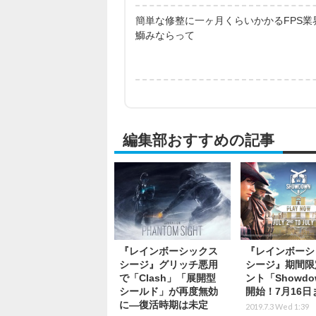
簡単な修整に一ヶ月くらいかかるFPS業
鰤みならって
編集部おすすめの記事
『レインボーシックス
『レインボーシ
シージ』グリッチ悪用
シージ』期間限
で「Clash」「展開型
ント「Showd
シールド」が再度無効
開始！7月16日
に―復活時期は未定
2019.7.3 Wed 1:39