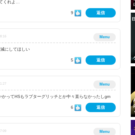
てくれよ…
9
返信
18:16
Menu
加減にしてほしい
5
返信
31:27
Menu
かかってHSもラプターグリッチとか中々直らなかったしgm
6
返信
57:09
Menu