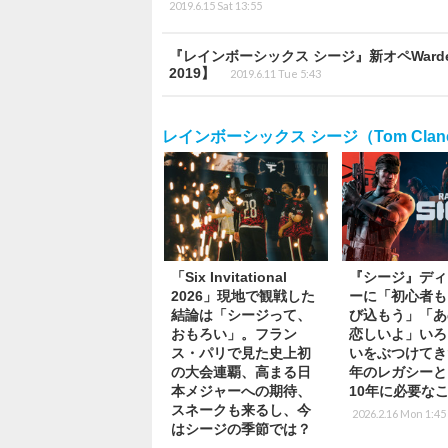
2019.6.15 Sat 13:55
『レインボーシックス シージ』新オペWarden大
2019】
2019.6.11 Tue 5:43
レインボーシックス シージ（Tom Clancy`s
「Six Invitational
『シージ』ディ
2026」現地で観戦した
ーに「初心者も
結論は「シージって、
び込もう」「あ
おもろい」。フラン
恋しいよ」いろ
ス・パリで見た史上初
いをぶつけてき
の大会連覇、高まる日
年のレガシーと
本メジャーへの期待、
10年に必要な
スネークも来るし、今
2026.2.16 Mon 1:45
はシージの季節では？