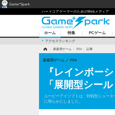
Game*Spark
ハードコアゲーマーのためのWebメディア
ホーム
特集
PCゲーム
アクセスランキング
ホーム
›
家庭用ゲーム
›
PS4
›
記事
家庭用ゲーム
PS4
『レインボーシ
「展開型シール
ユービーアイソフトは、対戦型シュータ
に明らかにしました。