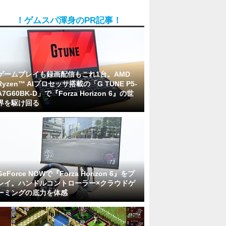
！ゲムスパ渾身のPR記事！
ゲームプレイも録画配信もこれ1台。AMD
Ryzen™ AIプロセッサ搭載の「G TUNE P5-
A7G60BK-D」で『Forza Horizon 6』の世
界を駆け回る
GeForce NOWで『Forza Horizon 6』をプ
レイ。ハンドルコントローラー×クラウドゲ
ーミングの底力を体感