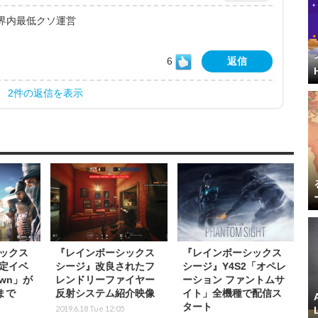
界内最低クソ運営
6
返信
2件の返信を表示
ックス
『レインボーシックス
『レインボーシックス
定イベ
シージ』改良されたフ
シージ』Y4S2「オペレ
own」が
レンドリーファイヤー
ーション ファントムサ
まで
反射システム紹介映像
イト」全機種で配信ス
タート
2019.6.18 Tue 12:05