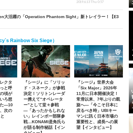
2019.6.13 Thu 0:57
活躍の「Operation Phantom Sight」新トレイラー！【E3
 Rainbow Six Siege）
レクタ
『シージ』に「ソリッ
『シージ』世界大会
っと呼
ド・スネーク」が参戦
「Six Major」2026年
の頃が
決定！ソリトンレーダ
11月に日本開催決定！
いろ想
ー携えて“オペレータ
常滑以来、7年ぶりの凱
た―10
ー”として堂々参戦
旋へ―「今こそ日本に
、次の
―「あったかもしれな
戻るべき時」UBIキー
こと
い」レインボー部隊参
マンに訊く日本市場の
戦…KONAMI是角氏ら
重要性と、成長への展
が語る制作秘話【イン
望【インタビュー】