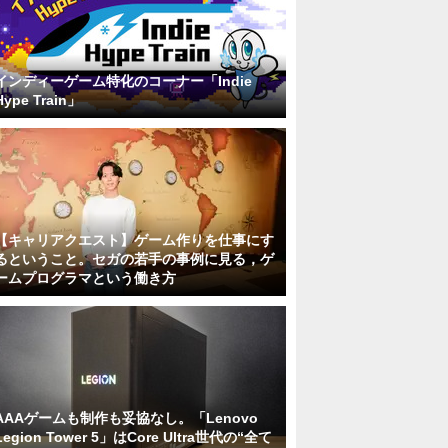
インディーゲーム特化のコーナー「Indie
Hype Train」
【キャリアクエスト】ゲーム作りを仕事にす
るということ。セガの若手の事例に見る，ゲ
ームプログラマという働き方
AAAゲームも制作も妥協なし。「Lenovo
Legion Tower 5」はCore Ultra世代の“全て