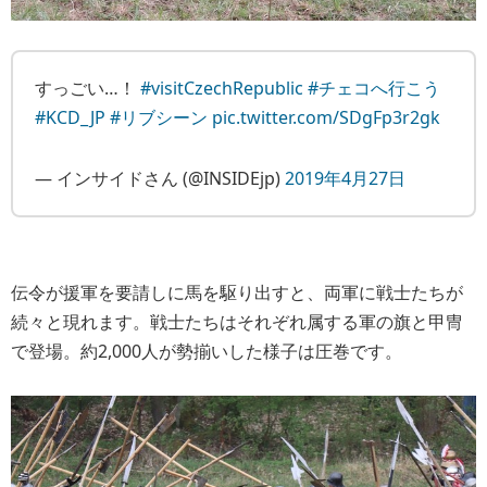
すっごい…！
#visitCzechRepublic
#チェコへ行こう
#KCD_JP
#リブシーン
pic.twitter.com/SDgFp3r2gk
— インサイドさん (@INSIDEjp)
2019年4月27日
伝令が援軍を要請しに馬を駆り出すと、両軍に戦士たちが
続々と現れます。戦士たちはそれぞれ属する軍の旗と甲冑
で登場。約2,000人が勢揃いした様子は圧巻です。