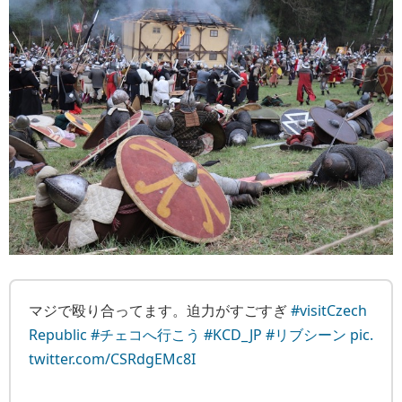
マジで殴り合ってます。迫力がすごすぎ
#visitCzech
Republic
#チェコへ行こう
#KCD_JP
#リブシーン
pic.
twitter.com/CSRdgEMc8I