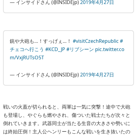
— インサイドさん (@INSIDEjp)
2019年4月27日
銃や大砲も…！すっげぇ…！
#visitCzechRepublic
#
チェコへ行こう
#KCD_JP
#リブシーン
pic.twitter.co
m/VxjRUTsO5T
— インサイドさん (@INSIDEjp)
2019年4月27日
戦いの火蓋が切られると、両軍は一気に突撃！途中で大砲
も登場し、やぐらも燃やされ、傷ついた戦士たちが次々と
倒れていきます。武器同士が当たる生音の大きさや勢いに
は終始圧倒！主人公ヘンリーもこんな戦いを生き抜いたの