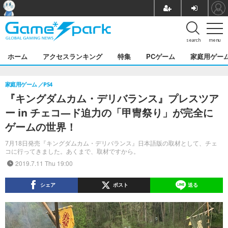
search
menu
ホーム
アクセスランキング
特集
PCゲーム
家庭用ゲー
家庭用ゲーム
PS4
『キングダムカム・デリバランス』プレスツア
ー in チェコ―ド迫力の「甲冑祭り」が完全に
ゲームの世界！
7月18日発売『キングダムカム・デリバランス』日本語版の取材として、チェ
コに行ってきました。あくまで、取材ですから。
2019.7.11 Thu 19:00
シェア
ポスト
送る