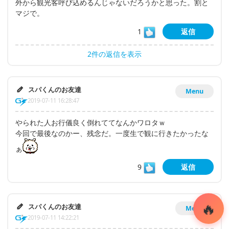
外から観光客呼び込めるんじゃないだろうかと思った。割と
マジで。
1
返信
2件の返信を表示
スパくんのお友達
Menu
2019-07-11 16:28:47
やられた人お行儀良く倒れててなんかワロタｗ
今回で最後なのかー、残念だ。一度生で観に行きたかったな
ぁ
9
返信
スパくんのお友達
Menu
2019-07-11 14:22:21