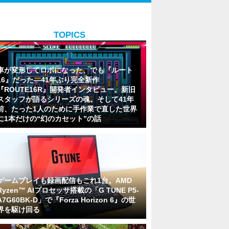
TOPICS
車が変形してロボになった、でも『ルート
16』だった―41年ぶり完全新作
『ROUTE16R』開発者インタビュー。新旧
スタッフが語るシリーズの魂。そして41年
前、たった1人のために手作業で直した世界
に1本だけの“幻のカセット”の話
ゲームプレイも録画配信もこれ1台。AMD
Ryzen™ AIプロセッサ搭載の「G TUNE P5-
A7G60BK-D」で『Forza Horizon 6』の世
界を駆け回る