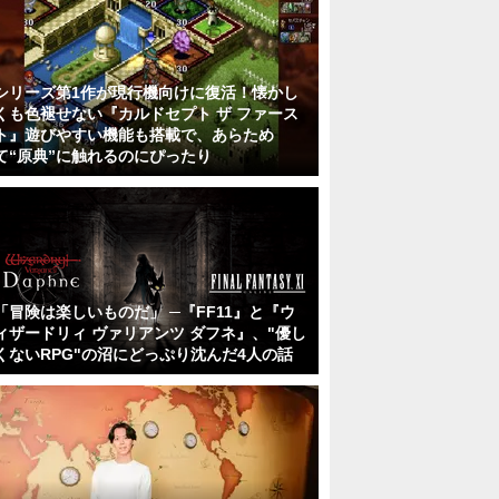
シリーズ第1作が現行機向けに復活！懐かし
くも色褪せない『カルドセプト ザ ファース
ト』遊びやすい機能も搭載で、あらため
て“原典”に触れるのにぴったり
「冒険は楽しいものだ」 ─『FF11』と『ウ
ィザードリィ ヴァリアンツ ダフネ』、"優し
くないRPG"の沼にどっぷり沈んだ4人の話