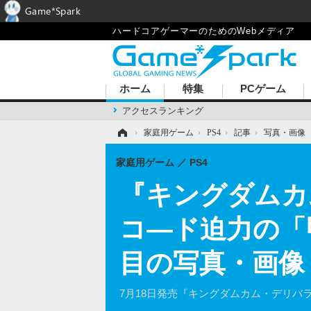
Game*Spark
ハードコアゲーマーのためのWebメディア
ホーム
特集
PCゲーム
アクセスランキング
ホーム
›
家庭用ゲーム
›
PS4
›
記事
›
写真・画像
家庭用ゲーム
PS4
『キングダムカ
コ―ド迫力の「
目の写真・画像
7月18日発売『キングダムカム・デリ