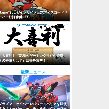
Game*Spark/インサイド公式ディスコードサ
ーバー好評稼働中！
【大喜利】『新種のゲーミング“蚊”が登場！
その特徴とは？』回答募集中！
最新ニュース
プラズマ・セイバーやパワー・バリアを駆使
する『オーバーウォッチ』新タンクヒーロー