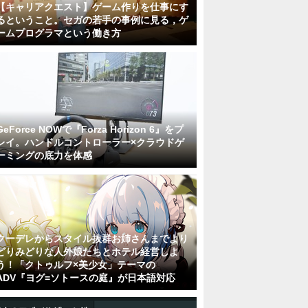
【キャリアクエスト】ゲーム作りを仕事にす
るということ。セガの若手の事例に見る，ゲ
ームプログラマという働き方
GeForce NOWで『Forza Horizon 6』をプ
レイ。ハンドルコントローラー×クラウドゲ
ーミングの底力を体感
クーデレからスタイル抜群お姉さんまでより
どりみどりな人外娘たちとホテル経営しよ
う！「クトゥルフ×美少女」テーマの
ADV『ヨグ=ソトースの庭』が日本語対応