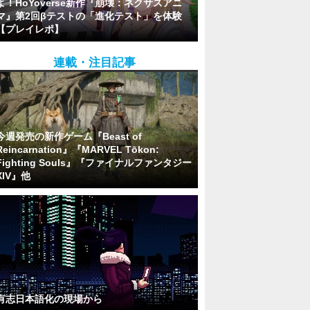
よ！HoYoverse新作『崩壊：ネクサスアニ
マ』第2回βテストの「進化テスト」を体験
【プレイレポ】
連載・注目記事
今週発売の新作ゲーム『Beast of
Reincarnation』『MARVEL Tōkon:
Fighting Souls』『ファイナルファンタジー
XIV』他
有志日本語化の現場から