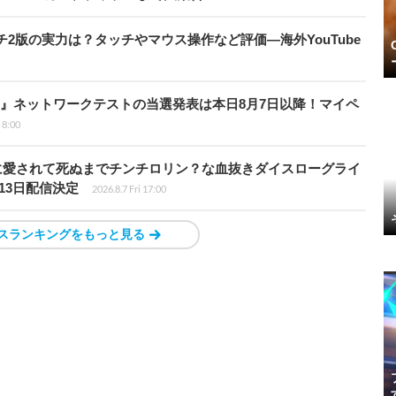
チ2版の実力は？タッチやマウス操作など評価―海外YouTube
loods』ネットワークテストの当選発表は本日8月7日以降！マイペ
i 8:00
の子に愛されて死ぬまでチンチロリン？な血抜きダイスローグライ
13日配信決定
2026.8.7 Fri 17:00
スランキングをもっと見る