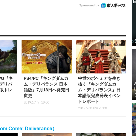
Sponsored by
PG『キ
PS4/PC『キングダムカ
中世のボヘミアを生き
デリバ
ム・デリバランス 日本
抜く『キングダムカ
版トレ
語版』7月18日へ発売日
ム・デリバランス』日
変更
本語版完成発表イベン
トレポート
2019.6.7 Fri 18:00
2019.5.30 Thu 23:00
ome: Deliverance）