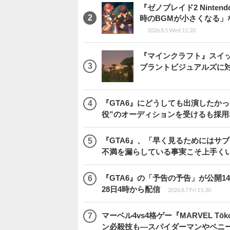
『ゼノブレイド2 Ninten
時のBGMが小さくなる
2026.8.5 Wed 15:20
『マインクラフト』スイッ
ブラントビジュアルズに
『GTA6』にどうしても出演したかっ
役”のオーディションを受けるも採用
『GTA6』、「早く見るためにはサブ
不満を漏らしている事実こそ上手く
『GTA6』の「予告の予告」が公開14
28日4時から配信
2026.8.7 Fri 11:30
マーベル4vs4格ゲー『MARVEL 
ン必殺技も―スパイダーマンやペニ