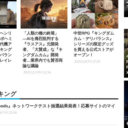
ヘンリ
「人類の種の終焉」
中世RPG『キングダム
のボヘミ
―AIを痛烈批判する
カム・デリバランス』
代機ア
『ラスアス』元開発
シリーズの限定グッズ
キング
者、「大賛成」な『キ
を買える公式ストアが
バラン
ングダムカム』開発
オープン！
レイレ
者…業界内でも賛否両
2025.6.20 Fri 17:20
論な議論
2025.12.19 Fri 12:36
キング
kbloods』ネットワークテスト抽選結果発表！応募サイトのマイ
8.7 Fri 22:04