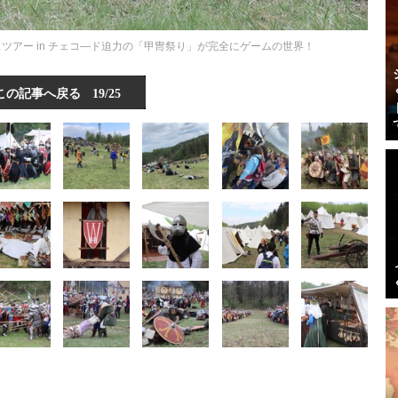
ツアー in チェコ―ド迫力の「甲冑祭り」が完全にゲームの世界！
この記事へ戻る
19/25