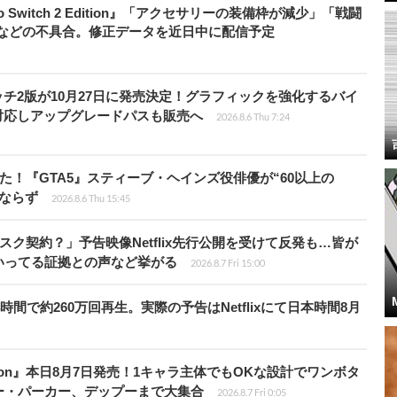
do Switch 2 Edition』「アクセサリーの装備枠が減少」「戦闘
」などの不具合。修正データを近日中に配信予定
チ2版が10月27日に発売決定！グラフィックを強化するバイ
対応しアップグレードパスも販売へ
2026.8.6 Thu 7:24
た！『GTA5』スティーブ・ヘインズ役俳優が“60以上の
ならず
2026.8.6 Thu 15:45
スク契約？」予告映像Netflix先行公開を受けて反発も…皆が
いってる証拠との声など挙がる
2026.8.7 Fri 15:00
時間で約260万回再生。実際の予告はNetflixにて日本時間8月
Tōkon』本日8月7日発売！1キャラ主体でもOKな設計でワンボタ
ー・パーカー、デップーまで大集合
2026.8.7 Fri 0:05