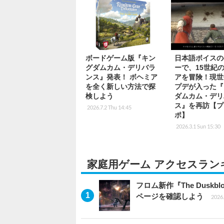
ボードゲーム版『キン
日本語ボイスの
グダムカム・デリバラ
ーで、15世紀
ンス』発表！ ボヘミア
アを冒険！現世
を全く新しい方法で探
プデが入った『
検しよう
ダムカム・デリ
ス』を再訪【プ
2026.7.2 Thu 14:45
ポ】
2026.3.1 Sun 15:30
家庭用ゲーム アクセスラン
フロム新作『The Dus
ページを確認しよう
2026.