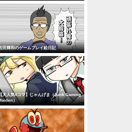
吉田輝和のゲームプレイ絵日記
【大人気4コマ】じゃんげま（Junk Gaming
Maiden）