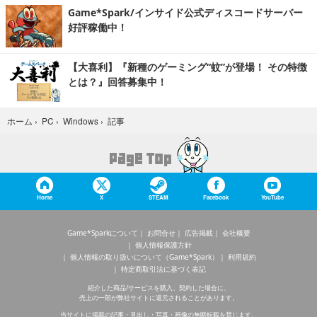
Game*Spark/インサイド公式ディスコードサーバー
好評稼働中！
【大喜利】『新種のゲーミング“蚊”が登場！ その特徴
とは？』回答募集中！
記事
ホーム
›
PC
›
Windows
›
Home
X
STEAM
Facebook
YouTube
Game*Sparkについて
お問合せ
広告掲載
会社概要
個人情報保護方針
個人情報の取り扱いについて（Game*Spark）
利用規約
特定商取引法に基づく表記
紹介した商品/サービスを購入、契約した場合に、
売上の一部が弊社サイトに還元されることがあります。
当サイトに掲載の記事・見出し・写真・画像の無断転載を禁じます。