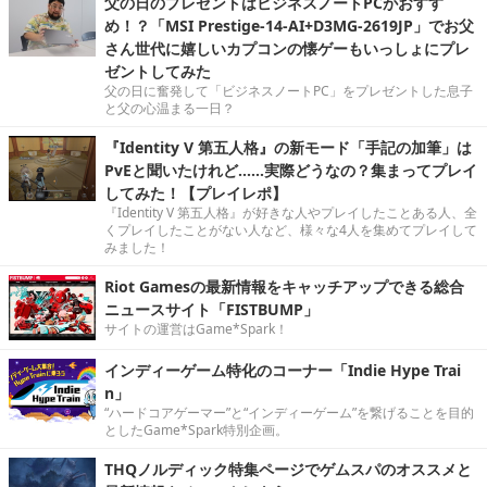
父の日のプレゼントはビジネスノートPCがおすす
め！？「MSI Prestige-14-AI+D3MG-2619JP」でお父
さん世代に嬉しいカプコンの懐ゲーもいっしょにプレ
ゼントしてみた
父の日に奮発して「ビジネスノートPC」をプレゼントした息子
と父の心温まる一日？
『Identity V 第五人格』の新モード「手記の加筆」は
PvEと聞いたけれど……実際どうなの？集まってプレイ
してみた！【プレイレポ】
『Identity V 第五人格』が好きな人やプレイしたことある人、全
くプレイしたことがない人など、様々な4人を集めてプレイして
みました！
Riot Gamesの最新情報をキャッチアップできる総合
ニュースサイト「FISTBUMP」
サイトの運営はGame*Spark！
インディーゲーム特化のコーナー「Indie Hype Trai
n」
“ハードコアゲーマー”と“インディーゲーム”を繋げることを目的
としたGame*Spark特別企画。
THQノルディック特集ページでゲムスパのオススメと