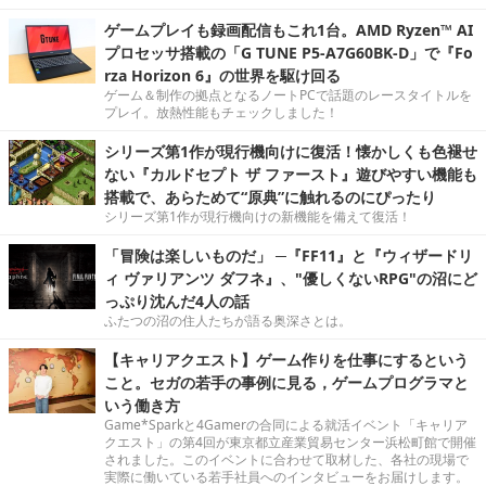
ゲームプレイも録画配信もこれ1台。AMD Ryzen™ AI
プロセッサ搭載の「G TUNE P5-A7G60BK-D」で『Fo
rza Horizon 6』の世界を駆け回る
ゲーム＆制作の拠点となるノートPCで話題のレースタイトルを
プレイ。放熱性能もチェックしました！
シリーズ第1作が現行機向けに復活！懐かしくも色褪せ
ない『カルドセプト ザ ファースト』遊びやすい機能も
搭載で、あらためて“原典”に触れるのにぴったり
シリーズ第1作が現行機向けの新機能を備えて復活！
「冒険は楽しいものだ」 ─『FF11』と『ウィザードリ
ィ ヴァリアンツ ダフネ』、"優しくないRPG"の沼にど
っぷり沈んだ4人の話
ふたつの沼の住人たちが語る奥深さとは。
【キャリアクエスト】ゲーム作りを仕事にするという
こと。セガの若手の事例に見る，ゲームプログラマと
いう働き方
Game*Sparkと4Gamerの合同による就活イベント「キャリア
クエスト」の第4回が東京都立産業貿易センター浜松町館で開催
されました。このイベントに合わせて取材した、各社の現場で
実際に働いている若手社員へのインタビューをお届けします。