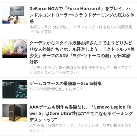
GeForce NOWで『Forza Horizon 6』をプレイ。ハ
ンドルコントローラー×クラウドゲーミングの底力を体
感
体感的にラグはほぼ無し。グラフィックスはもちろん最高設定
でプレイ可能！
クーデレからスタイル抜群お姉さんまでよりどりみど
りな人外娘たちとホテル経営しよう！「クトゥルフ×美
少女」テーマのADV『ヨグ=ソトースの庭』が日本語
対応
ツンデレドラゴン娘や無口な複眼死神美少女など、属性てんこ
もりのヒロインたちがアツい！
ゲームコマースの最前線ーXsolla特集
Xsollaの最新情報はこちらから！
AAAゲームも制作も妥協なし。「Lenovo Legion To
wer 5」はCore Ultra世代の“全てこなせるゲーミング
デスクトップ”
迫力を感じる強力スペック。メンテナンスしやすい構造もあり
がたい！