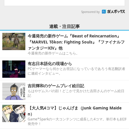
Sponsored by
連載・注目記事
今週発売の新作ゲーム『Beast of Reincarnation』
『MARVEL Tōkon: Fighting Souls』『ファイナルフ
ァンタジーXIV』他
今週発売の新作ゲームはこちら。
有志日本語化の現場から
PCゲーマーなら何かとお世話になっているであろう有志翻訳者
に連続インタビュー。
吉田輝和のゲームプレイ絵日記
もはやゲムスパの顔！どこかで見かけた吉田さんのゲーム絵日
記
【大人気4コマ】じゃんげま（Junk Gaming Maide
n）
Game*Sparkの一大コンテンツに成長した4コマ。単行本も好評
発売中！