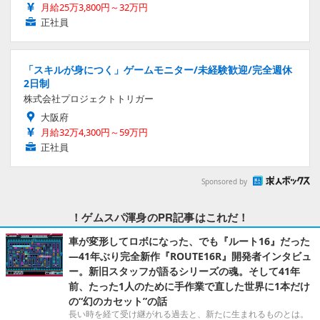
月給25万3,800円～32万円
正社員
「スキルが身につく」ゲームモニター/未経験歓迎/完全週休
2日制
株式会社プロジェクトトリガー
大阪府
月給32万4,300円～59万円
正社員
Sponsored by
！ゲムスパ渾身のPR記事はこれだ！
車が変形してロボになった、でも『ルート16』だった
―41年ぶり完全新作『ROUTE16R』開発者インタビュ
ー。新旧スタッフが語るシリーズの魂。そして41年
前、たった1人のために手作業で直した世界に1本だけ
の“幻のカセット”の話
長い時を経て受け継がれる過去と、新たに生まれるものとは。