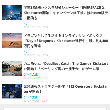
宇宙戦闘機ハクスラRPGシューター『EVERSPACE 2』
Kickstarter開始！キャンペーン終了後にはSteam版デ
モ配信も
PC
2019.10.3 Thu 18:00
ドラゴンとして生活するオンラインサンドボックス
『Day of Dragons』Kickstarter進行中、既に約4,400
万円を調達
PC
2019.9.26 Thu 12:55
カニ漁シム『Deadliest Catch: The Game』Kickstart
er開始！「ベーリング海の一攫千金」のゲーム版
ゲーム文化
2019.9.17 Tue 9:16
緊急通報ストラテジー新作『112 Operator』Kickstar
terが開始！
ゲーム文化
2019.9.9 Mon 13:00