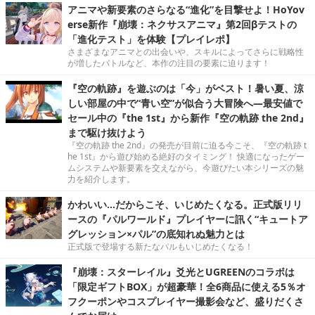
アニマや新要素のさらなる“進化”を目撃せよ！HoYov
erse新作『崩壊：ネクサスアニマ』第2回βテストの
「進化テスト」を体験【プレイレポ】
さまざまなアニマとの出会いや、スキルによってさらに戦略性
が増したバトルなど、本作の注目の要素に迫ります！
『空の軌跡』を遊ぶのは「今」がベスト！暑い夏、涼
しい部屋の中で“青い空”が似合う大冒険へ―最安値で
セール中の『the 1st』から新作『空の軌跡 the 2nd』
まで駆け抜けよう
『空の軌跡 the 2nd』の発売が目前に迫る今こそ、『空の軌跡 t
he 1st』から遊び始める絶好のタイミング！ 快適になったゲー
ムシステムや新要素を交えながら、今遊びたい本シリーズの魅
力を紹介します。
かわいい…だからこそ、いじめたくなる。正式版リリ
ースの『パルワールド』プレイヤーに訊く“キュートア
グレッション×パル”の底知れぬ魅力とは
正式版で登場する新たなパルもいじめたくなる！
『崩壊：スターレイル』爻光とUGREENのコラボは
「限定ギフトBOX」が超豪華！全6商品に使える5％オ
フクーポンやコスプレイヤー撮影会など、盛りだくさ