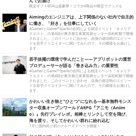
んでお届け
限定ギフトBOXは超豪華！コラボ4商品や限定でグッズも
Aimingのエンジニアは、上下関係のない社内で自主的
に働き、「好き」を仕事にしていく
4GamerとGame*Sparkの合同による就活イベント「キャリア
クエスト」の第4回が東京都立産業貿易センター浜松町館で開催
されました。このイベントに合わせ、自身の就活時のエピソー
ドを若手クリエイターに聞いてみたので、その模様をお届けし
ます。
若手抜擢の環境で学んだこと――アプリボットの運営
プロデューサーが語る「巻き込み力」の重要性
4GamerとGame*Sparkの合同による就活イベント「キャリア
クエスト」の第4回が東京都立産業貿易センター浜松町館で開催
されました。このイベントに合わせ、自身の就活時のエピソー
ドを若手クリエイターに聞いてみたので、その模様をお届けし
ます。
かわいい生き物と"ひとつ"になれる―基本無料モンス
ター収集オープンワールドARPG『アニモ（Aniim
o）』先行プレイレポ。相棒とリンクして空を飛び、
海を渡り、そしてかわいい群れに紛れ込む
7月に国内向け初のクローズドベータ開催！