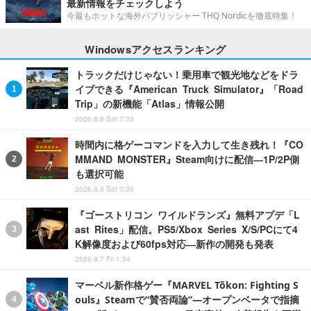
最新情報をチェックしよう
今最もホットな海外パブリッシャー THQ Nordicを徹底特集！
Windowsアクセスランキング
トラックだけじゃない！乗用車で観光地などをドラ
イブできる『American Truck Simulator』「Road
Trip」の新機能「Atlas」情報公開
2026.8.8 Sat 7:30
時間内に格ゲーコマンドを入力して生き残れ！『CO
MMAND MONSTER』Steam向けに配信―1P/2P側
も選択可能
2026.8.8 Sat 0:30
『ゴーストリコン ワイルドランズ』無料アプデ「L
ast Rites」配信。PS5/Xbox Series X/S/PCにて4
K解像度および60fps対応―新作の開発も発表
2026.8.7 Fri 1:54
マーベル新作格ゲー『MARVEL Tōkon: Fighting S
ouls』Steamで“賛否両論”―オープンベータで指摘