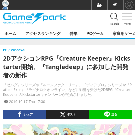
search
menu
ホーム
アクセスランキング
特集
PCゲーム
家庭用ゲー
PC
Windows
2DアクションRPG『Creature Keeper』Kicks
tarter開始、『Tangledeep』に参加した開発
者の新作
『ゼルダ』シリーズや『ルーンファクトリー』、『ディアブロ』シリーズや『P
ath of Exile』『ラグナロクオンライン』などに影響を受けた2DRPG『Creature
Keeper』のKickstarterキャンペーンが開始されました。
2019.10.17 Thu 17:30
シェア
ポスト
送る