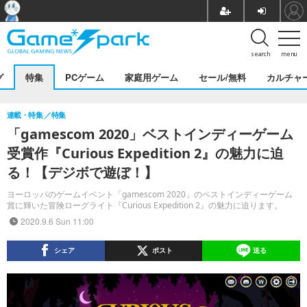
search
menu
グ
特集
PCゲーム
家庭用ゲーム
セール/無料
カルチャ
連載・特集
特集
「gamescom 2020」ベストインディーゲーム
受賞作『Curious Expedition 2』の魅力に迫
る！【デジボで遊ぼ！】
ヨーロッパのゲームイベント「gamescom 2020」のベストインディーゲーム
賞に輝いた冒険ローグライト『Curious Expedition 2』の魅力に迫ります。
2020.9.6 Sun 11:00
シェア
ポスト
送る