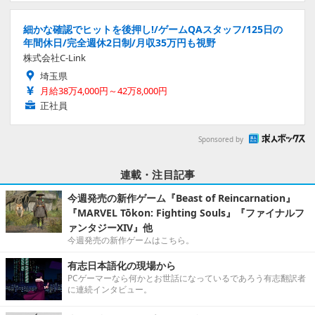
細かな確認でヒットを後押し!/ゲームQAスタッフ/125日の
年間休日/完全週休2日制/月収35万円も視野
株式会社C-Link
埼玉県
月給38万4,000円～42万8,000円
正社員
Sponsored by
連載・注目記事
今週発売の新作ゲーム『Beast of Reincarnation』
『MARVEL Tōkon: Fighting Souls』『ファイナルフ
ァンタジーXIV』他
今週発売の新作ゲームはこちら。
有志日本語化の現場から
PCゲーマーなら何かとお世話になっているであろう有志翻訳者
に連続インタビュー。