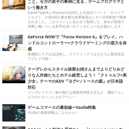
こと。セガの若手の事例に見る，ゲームプログラマと
いう働き方
Game*Sparkと4Gamerの合同による就活イベント「キャリア
クエスト」の第4回が東京都立産業貿易センター浜松町館で開催
されました。このイベントに合わせて取材した、各社の現場で
実際に働いている若手社員へのインタビューをお届けします。
GeForce NOWで『Forza Horizon 6』をプレイ。ハ
ンドルコントローラー×クラウドゲーミングの底力を体
感
体感的にラグはほぼ無し。グラフィックスはもちろん最高設定
でプレイ可能！
クーデレからスタイル抜群お姉さんまでよりどりみど
りな人外娘たちとホテル経営しよう！「クトゥルフ×美
少女」テーマのADV『ヨグ=ソトースの庭』が日本語
対応
ツンデレドラゴン娘や無口な複眼死神美少女など、属性てんこ
もりのヒロインたちがアツい！
ゲームコマースの最前線ーXsolla特集
Xsollaの最新情報はこちらから！