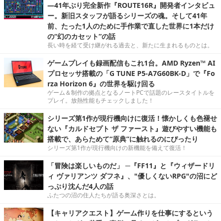
―41年ぶり完全新作『ROUTE16R』開発者インタビュ
ー。新旧スタッフが語るシリーズの魂。そして41年
前、たった1人のために手作業で直した世界に1本だけ
の“幻のカセット”の話
長い時を経て受け継がれる過去と、新たに生まれるものとは。
ゲームプレイも録画配信もこれ1台。AMD Ryzen™ AI
プロセッサ搭載の「G TUNE P5-A7G60BK-D」で『Fo
rza Horizon 6』の世界を駆け回る
ゲーム＆制作の拠点となるノートPCで話題のレースタイトルを
プレイ。放熱性能もチェックしました！
シリーズ第1作が現行機向けに復活！懐かしくも色褪せ
ない『カルドセプト ザ ファースト』遊びやすい機能も
搭載で、あらためて“原典”に触れるのにぴったり
シリーズ第1作が現行機向けの新機能を備えて復活！
「冒険は楽しいものだ」 ─『FF11』と『ウィザードリ
ィ ヴァリアンツ ダフネ』、"優しくないRPG"の沼にど
っぷり沈んだ4人の話
ふたつの沼の住人たちが語る奥深さとは。
【キャリアクエスト】ゲーム作りを仕事にするという