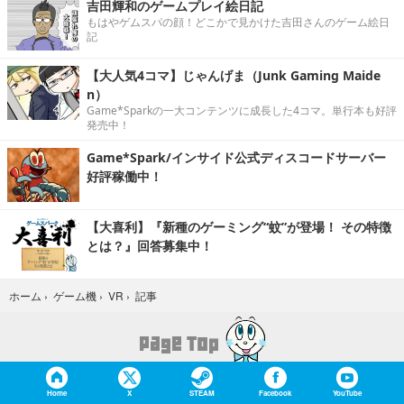
吉田輝和のゲームプレイ絵日記
もはやゲムスパの顔！どこかで見かけた吉田さんのゲーム絵日
記
【大人気4コマ】じゃんげま（Junk Gaming Maide
n）
Game*Sparkの一大コンテンツに成長した4コマ。単行本も好評
発売中！
Game*Spark/インサイド公式ディスコードサーバー
好評稼働中！
【大喜利】『新種のゲーミング“蚊”が登場！ その特徴
とは？』回答募集中！
記事
ホーム
›
ゲーム機
›
VR
›
Home
X
STEAM
Facebook
YouTube