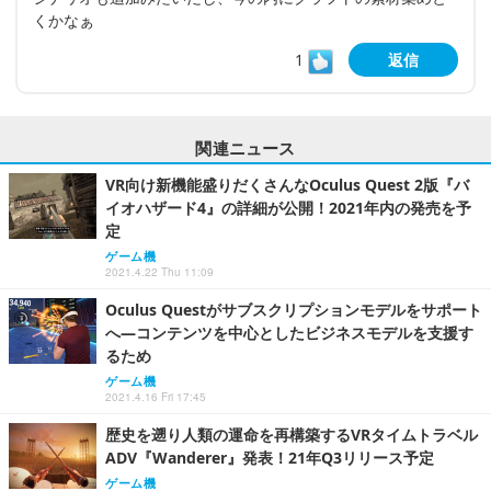
くかなぁ
1
返信
関連ニュース
VR向け新機能盛りだくさんなOculus Quest 2版『バ
イオハザード4』の詳細が公開！2021年内の発売を予
定
ゲーム機
2021.4.22 Thu 11:09
Oculus Questがサブスクリプションモデルをサポート
へ―コンテンツを中心としたビジネスモデルを支援す
るため
ゲーム機
2021.4.16 Fri 17:45
歴史を遡り人類の運命を再構築するVRタイムトラベル
ADV『Wanderer』発表！21年Q3リリース予定
ゲーム機