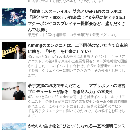
正式版で登場する新たなパルもいじめたくなる！
『崩壊：スターレイル』爻光とUGREENのコラボは
「限定ギフトBOX」が超豪華！全6商品に使える5％オ
フクーポンやコスプレイヤー撮影会など、盛りだくさ
んでお届け
限定ギフトBOXは超豪華！コラボ4商品や限定でグッズも
Aimingのエンジニアは、上下関係のない社内で自主的
に働き、「好き」を仕事にしていく
4GamerとGame*Sparkの合同による就活イベント「キャリア
クエスト」の第4回が東京都立産業貿易センター浜松町館で開催
されました。このイベントに合わせ、自身の就活時のエピソー
ドを若手クリエイターに聞いてみたので、その模様をお届けし
ます。
若手抜擢の環境で学んだこと――アプリボットの運営
プロデューサーが語る「巻き込み力」の重要性
4GamerとGame*Sparkの合同による就活イベント「キャリア
クエスト」の第4回が東京都立産業貿易センター浜松町館で開催
されました。このイベントに合わせ、自身の就活時のエピソー
ドを若手クリエイターに聞いてみたので、その模様をお届けし
ます。
かわいい生き物と"ひとつ"になれる―基本無料モンス