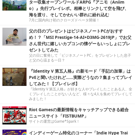
ター収集オープンワールドARPG『アニモ（Aniim
o）』先行プレイレポ。相棒とリンクして空を飛び、
海を渡り、そしてかわいい群れに紛れ込む
7月に国内向け初のクローズドベータ開催！
父の日のプレゼントはビジネスノートPCがおすす
め！？「MSI Prestige-14-AI+D3MG-2619JP」でお父
さん世代に嬉しいカプコンの懐ゲーもいっしょにプレ
ゼントしてみた
父の日に奮発して「ビジネスノートPC」をプレゼントした息子
と父の心温まる一日？
『Identity V 第五人格』の新モード「手記の加筆」は
PvEと聞いたけれど……実際どうなの？集まってプレイ
してみた！【プレイレポ】
『Identity V 第五人格』が好きな人やプレイしたことある人、全
くプレイしたことがない人など、様々な4人を集めてプレイして
みました！
Riot Gamesの最新情報をキャッチアップできる総合
ニュースサイト「FISTBUMP」
サイトの運営はGame*Spark！
インディーゲーム特化のコーナー「Indie Hype Trai