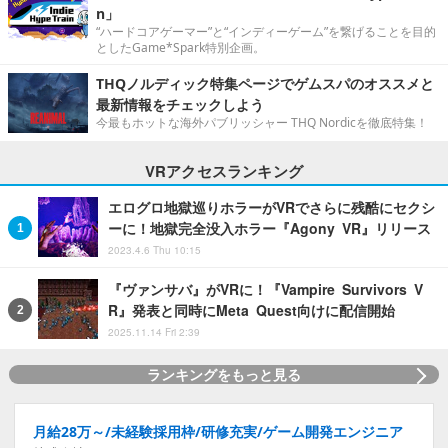
n」
“ハードコアゲーマー”と“インディーゲーム”を繋げることを目的
としたGame*Spark特別企画。
THQノルディック特集ページでゲムスパのオススメと
最新情報をチェックしよう
今最もホットな海外パブリッシャー THQ Nordicを徹底特集！
VRアクセスランキング
エログロ地獄巡りホラーがVRでさらに残酷にセクシ
ーに！地獄完全没入ホラー『Agony VR』リリース
2023.4.6 Thu 10:15
『ヴァンサバ』がVRに！『Vampire Survivors V
R』発表と同時にMeta Quest向けに配信開始
2025.11.14 Fri 2:39
ランキングをもっと見る
月給28万～/未経験採用枠/研修充実/ゲーム開発エンジニア