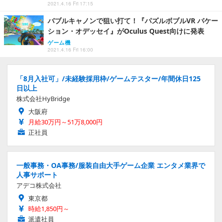
2021.4.16 Fri 17:15
バブルキャノンで狙い打て！『パズルボブルVR バケー
ション・オデッセイ』がOculus Quest向けに発表
ゲーム機
2021.4.16 Fri 16:00
「8月入社可」/未経験採用枠/ゲームテスター/年間休日125
日以上
株式会社HyBridge
大阪府
月給30万円～51万8,000円
正社員
一般事務・OA事務/服装自由大手ゲーム企業 エンタメ業界で
人事サポート
アデコ株式会社
東京都
時給1,850円～
派遣社員