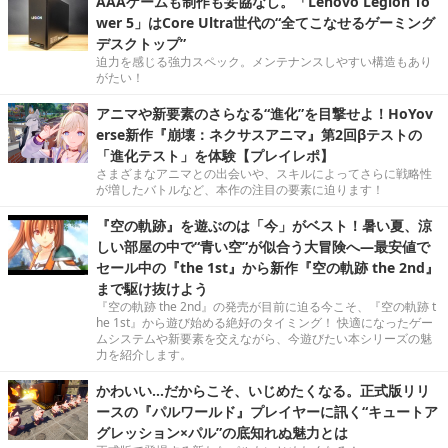
AAAゲームも制作も妥協なし。「Lenovo Legion To
wer 5」はCore Ultra世代の“全てこなせるゲーミング
デスクトップ”
迫力を感じる強力スペック。メンテナンスしやすい構造もあり
がたい！
アニマや新要素のさらなる“進化”を目撃せよ！HoYov
erse新作『崩壊：ネクサスアニマ』第2回βテストの
「進化テスト」を体験【プレイレポ】
さまざまなアニマとの出会いや、スキルによってさらに戦略性
が増したバトルなど、本作の注目の要素に迫ります！
『空の軌跡』を遊ぶのは「今」がベスト！暑い夏、涼
しい部屋の中で“青い空”が似合う大冒険へ―最安値で
セール中の『the 1st』から新作『空の軌跡 the 2nd』
まで駆け抜けよう
『空の軌跡 the 2nd』の発売が目前に迫る今こそ、『空の軌跡 t
he 1st』から遊び始める絶好のタイミング！ 快適になったゲー
ムシステムや新要素を交えながら、今遊びたい本シリーズの魅
力を紹介します。
かわいい…だからこそ、いじめたくなる。正式版リリ
ースの『パルワールド』プレイヤーに訊く“キュートア
グレッション×パル”の底知れぬ魅力とは