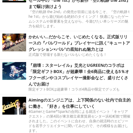
セール中の『the 1st』から新作『空の軌跡 the 2nd』
まで駆け抜けよう
『空の軌跡 the 2nd』の発売が目前に迫る今こそ、『空の軌跡 t
he 1st』から遊び始める絶好のタイミング！ 快適になったゲー
ムシステムや新要素を交えながら、今遊びたい本シリーズの魅
力を紹介します。
かわいい…だからこそ、いじめたくなる。正式版リリ
ースの『パルワールド』プレイヤーに訊く“キュートア
グレッション×パル”の底知れぬ魅力とは
正式版で登場する新たなパルもいじめたくなる！
『崩壊：スターレイル』爻光とUGREENのコラボは
「限定ギフトBOX」が超豪華！全6商品に使える5％オ
フクーポンやコスプレイヤー撮影会など、盛りだくさ
んでお届け
限定ギフトBOXは超豪華！コラボ4商品や限定でグッズも
Aimingのエンジニアは、上下関係のない社内で自主的
に働き、「好き」を仕事にしていく
4GamerとGame*Sparkの合同による就活イベント「キャリア
クエスト」の第4回が東京都立産業貿易センター浜松町館で開催
されました。このイベントに合わせ、自身の就活時のエピソー
ドを若手クリエイターに聞いてみたので、その模様をお届けし
ます。