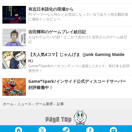
有志日本語化の現場から
PCゲーマーなら何かとお世話になっているであろう有志翻訳者
に連続インタビュー。
吉田輝和のゲームプレイ絵日記
もはやゲムスパの顔！どこかで見かけた吉田さんのゲーム絵日
記
【大人気4コマ】じゃんげま（Junk Gaming Maide
n）
Game*Sparkの一大コンテンツに成長した4コマ。単行本も好評
発売中！
Game*Spark/インサイド公式ディスコードサーバー
好評稼働中！
記事
ホーム
›
ニュース
›
ゲーム業界
›