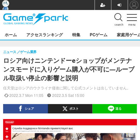
search
menu
ホーム
アクセスランキング
特集
PCゲーム
家庭用ゲー
ニュース
ゲーム業界
ロシア向けニンテンドーeショップがメンテナ
ンスモードに入りゲーム購入が不可に―ルーブ
ル取扱い停止の影響と説明
任天堂はロシアのウクライナ侵攻に関して公式コメントは出していません。
2022.3.7 Mon 11:05
2022.3.5 Sat 15:00
シェア
ポスト
送る