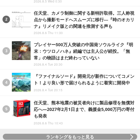
2026.8.5 Wed 0:30
任天堂、カメラ制御に関する新特許取得。三人称視
点から撮影モードへスムーズに移行―『時のオカリ
ナ』リメイク版との関連を推測する声も
2026.8.6 Thu 11:30
プレイヤー500万人突破の中国発ソウルライク『明
末：ウツロノハネ』続編では主人公が続投。「無
常」の物語はまだ終わっていない
2026.8.4 Tue 20:30
『ファイナルソード』開発元が新作についてコメン
ト！より良い形で届けられるように着実に開発中
2026.8.4 Tue 20:15
任天堂、熊本地震の被災者向けに製品修理を無償対
応へ―2027年2月1日まで、義援金5,000万円の寄付
も発表
2026.8.6 Thu 10:43
ランキングをもっと見る