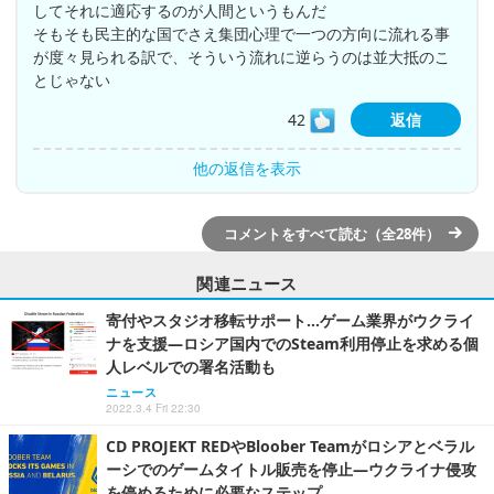
してそれに適応するのが人間というもんだ
そもそも民主的な国でさえ集団心理で一つの方向に流れる事
が度々見られる訳で、そういう流れに逆らうのは並大抵のこ
とじゃない
42
返信
他の返信を表示
コメントをすべて読む（全28件）
関連ニュース
寄付やスタジオ移転サポート…ゲーム業界がウクライ
ナを支援―ロシア国内でのSteam利用停止を求める個
人レベルでの署名活動も
ニュース
2022.3.4 Fri 22:30
CD PROJEKT REDやBloober Teamがロシアとベラル
ーシでのゲームタイトル販売を停止―ウクライナ侵攻
を停めるために必要なステップ