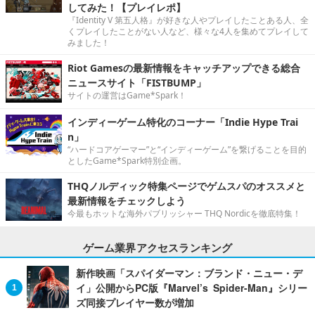
してみた！【プレイレポ】
『Identity V 第五人格』が好きな人やプレイしたことある人、全
くプレイしたことがない人など、様々な4人を集めてプレイして
みました！
Riot Gamesの最新情報をキャッチアップできる総合
ニュースサイト「FISTBUMP」
サイトの運営はGame*Spark！
インディーゲーム特化のコーナー「Indie Hype Trai
n」
“ハードコアゲーマー”と“インディーゲーム”を繋げることを目的
としたGame*Spark特別企画。
THQノルディック特集ページでゲムスパのオススメと
最新情報をチェックしよう
今最もホットな海外パブリッシャー THQ Nordicを徹底特集！
ゲーム業界アクセスランキング
新作映画「スパイダーマン：ブランド・ニュー・デ
イ」公開からPC版『Marvel’s Spider-Man』シリー
ズ同接プレイヤー数が増加