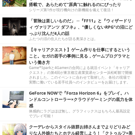
搭載で、あらためて“原典”に触れるのにぴったり
シリーズ第1作が現行機向けの新機能を備えて復活！
「冒険は楽しいものだ」 ─『FF11』と『ウィザードリ
ィ ヴァリアンツ ダフネ』、"優しくないRPG"の沼にど
っぷり沈んだ4人の話
ふたつの沼の住人たちが語る奥深さとは。
【キャリアクエスト】ゲーム作りを仕事にするという
こと。セガの若手の事例に見る，ゲームプログラマと
いう働き方
Game*Sparkと4Gamerの合同による就活イベント「キャリア
クエスト」の第4回が東京都立産業貿易センター浜松町館で開催
されました。このイベントに合わせて取材した、各社の現場で
実際に働いている若手社員へのインタビューをお届けします。
GeForce NOWで『Forza Horizon 6』をプレイ。ハ
ンドルコントローラー×クラウドゲーミングの底力を体
感
体感的にラグはほぼ無し。グラフィックスはもちろん最高設定
でプレイ可能！
クーデレからスタイル抜群お姉さんまでよりどりみど
りな人外娘たちとホテル経営しよう！「クトゥルフ×美