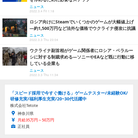
ニュース
2022.3.4 Fri 1:18
ロシア向けにSteamでいくつかのゲームが大幅値上げ
―約1,500万円など法外な価格でウクライナ侵攻に抗議
ニュース
2022.3.3 Thu 23:04
ウクライナ副首相がゲーム関係者にロシア・ベラルー
シに対する制裁求める―ソニーやEAなど既に行動に移
している企業も
ニュース
2022.3.3 Thu 11:34
「スピード採用で今すぐ働ける」ゲームテスター/未経験OK/
研修充実/福利厚生充実/20~30代活躍中
株式会社Tetote
神奈川県
月給35万円～50万円
正社員