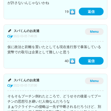
が許さないんじゃないかね
19
返信
スパくんのお友達
Menu
2022-03-05 7:49:35
仮に政治と距離を置いたとしても現在進行形で暴落している
貨幣での取引は企業として難しいと思う
40
返信
スパくんのお友達
Menu
2022-03-05 7:37:00
そもそもプーチン倒れたところで、どうせその後釜ってプー
チンの思想引き継いだ人物なんだろうな
まぁウクライナへの侵略は一先ず中断されるだろうけど、別