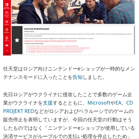
任天堂はロシア向けニンテンドーeショップが一時的なメン
テナンスモードに入ったことを
告知
しました。
先日ロシアがウクライナに侵攻したことで多数のゲーム企
業がウクライナを
支援
するとともに、
Microsoft
や
EA
、
CD
PROJEKT RED
などがロシアおよびベラルーシでのゲームの
販売停止を表明していますが、今回の任天堂の行動はそう
したものではなく「ニンテンドーeショップが使用している
決済サービスがルーブルでの支払い処理を停止したため」