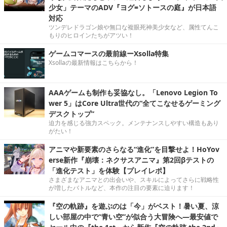
少女」テーマのADV『ヨグ=ソトースの庭』が日本語
対応
ツンデレドラゴン娘や無口な複眼死神美少女など、属性てんこ
もりのヒロインたちがアツい！
ゲームコマースの最前線ーXsolla特集
Xsollaの最新情報はこちらから！
AAAゲームも制作も妥協なし。「Lenovo Legion To
wer 5」はCore Ultra世代の“全てこなせるゲーミング
デスクトップ”
迫力を感じる強力スペック。メンテナンスしやすい構造もあり
がたい！
アニマや新要素のさらなる“進化”を目撃せよ！HoYov
erse新作『崩壊：ネクサスアニマ』第2回βテストの
「進化テスト」を体験【プレイレポ】
さまざまなアニマとの出会いや、スキルによってさらに戦略性
が増したバトルなど、本作の注目の要素に迫ります！
『空の軌跡』を遊ぶのは「今」がベスト！暑い夏、涼
しい部屋の中で“青い空”が似合う大冒険へ―最安値で