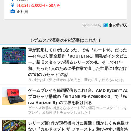
月給31万5,000円～58万円
正社員
Sponsored by
！ゲムスパ渾身のPR記事はこれだ！
車が変形してロボになった、でも『ルート16』だった
―41年ぶり完全新作『ROUTE16R』開発者インタビュ
ー。新旧スタッフが語るシリーズの魂。そして41年
前、たった1人のために手作業で直した世界に1本だけ
の“幻のカセット”の話
長い時を経て受け継がれる過去と、新たに生まれるものとは。
ゲームプレイも録画配信もこれ1台。AMD Ryzen™ AI
プロセッサ搭載の「G TUNE P5-A7G60BK-D」で『Fo
rza Horizon 6』の世界を駆け回る
ゲーム＆制作の拠点となるノートPCで話題のレースタイトルを
プレイ。放熱性能もチェックしました！
シリーズ第1作が現行機向けに復活！懐かしくも色褪せ
ない『カルドセプト ザ ファースト』遊びやすい機能も