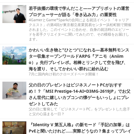
若手抜擢の環境で学んだこと――アプリボットの運営
プロデューサーが語る「巻き込み力」の重要性
4GamerとGame*Sparkの合同による就活イベント「キャリア
クエスト」の第4回が東京都立産業貿易センター浜松町館で開催
されました。このイベントに合わせ、自身の就活時のエピソー
ドを若手クリエイターに聞いてみたので、その模様をお届けし
ます。
かわいい生き物と"ひとつ"になれる―基本無料モンス
ター収集オープンワールドARPG『アニモ（Aniim
o）』先行プレイレポ。相棒とリンクして空を飛び、
海を渡り、そしてかわいい群れに紛れ込む
7月に国内向け初のクローズドベータ開催！
父の日のプレゼントはビジネスノートPCがおすす
め！？「MSI Prestige-14-AI+D3MG-2619JP」でお父
さん世代に嬉しいカプコンの懐ゲーもいっしょにプレ
ゼントしてみた
父の日に奮発して「ビジネスノートPC」をプレゼントした息子
と父の心温まる一日？
『Identity V 第五人格』の新モード「手記の加筆」は
PvEと聞いたけれど……実際どうなの？集まってプレイ