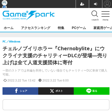
search
menu
ホーム
アクセスランキング
特集
PCゲーム
家庭用ゲー
PC
Windows
チェルノブイリホラー『Chernobylite』にウ
クライナ支援のチャリティーDLCが登場―売り
上げは全て人道支援団体に寄付
一部のストアでは本編を所持していない場合でもチャリティーDLC単体で購入
可能。
2022.3.22 Tue 13:42
2022.3.22 Tue 6:00
シェア
ポスト
送る