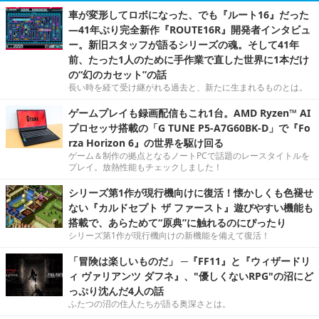
車が変形してロボになった、でも『ルート16』だった
―41年ぶり完全新作『ROUTE16R』開発者インタビュ
ー。新旧スタッフが語るシリーズの魂。そして41年
前、たった1人のために手作業で直した世界に1本だけ
の“幻のカセット”の話
長い時を経て受け継がれる過去と、新たに生まれるものとは。
ゲームプレイも録画配信もこれ1台。AMD Ryzen™ AI
プロセッサ搭載の「G TUNE P5-A7G60BK-D」で『Fo
rza Horizon 6』の世界を駆け回る
ゲーム＆制作の拠点となるノートPCで話題のレースタイトルを
プレイ。放熱性能もチェックしました！
シリーズ第1作が現行機向けに復活！懐かしくも色褪せ
ない『カルドセプト ザ ファースト』遊びやすい機能も
搭載で、あらためて“原典”に触れるのにぴったり
シリーズ第1作が現行機向けの新機能を備えて復活！
「冒険は楽しいものだ」 ─『FF11』と『ウィザードリ
ィ ヴァリアンツ ダフネ』、"優しくないRPG"の沼にど
っぷり沈んだ4人の話
ふたつの沼の住人たちが語る奥深さとは。