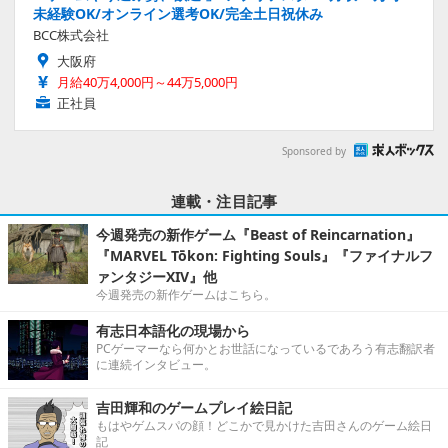
未経験OK/オンライン選考OK/完全土日祝休み
BCC株式会社
大阪府
月給40万4,000円～44万5,000円
正社員
Sponsored by
連載・注目記事
今週発売の新作ゲーム『Beast of Reincarnation』
『MARVEL Tōkon: Fighting Souls』『ファイナルフ
ァンタジーXIV』他
今週発売の新作ゲームはこちら。
有志日本語化の現場から
PCゲーマーなら何かとお世話になっているであろう有志翻訳者
に連続インタビュー。
吉田輝和のゲームプレイ絵日記
もはやゲムスパの顔！どこかで見かけた吉田さんのゲーム絵日
記