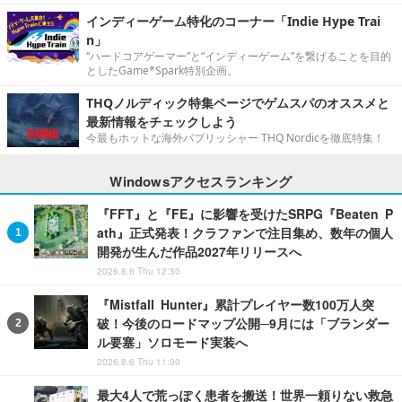
インディーゲーム特化のコーナー「Indie Hype Trai
n」
“ハードコアゲーマー”と“インディーゲーム”を繋げることを目的
としたGame*Spark特別企画。
THQノルディック特集ページでゲムスパのオススメと
最新情報をチェックしよう
今最もホットな海外パブリッシャー THQ Nordicを徹底特集！
Windowsアクセスランキング
『FFT』と『FE』に影響を受けたSRPG『Beaten P
ath』正式発表！クラファンで注目集め、数年の個人
開発が生んだ作品2027年リリースへ
2026.8.6 Thu 12:30
『Mistfall Hunter』累計プレイヤー数100万人突
破！今後のロードマップ公開─9月には「ブランダー
ル要塞」ソロモード実装へ
2026.8.6 Thu 11:00
最大4人で荒っぽく患者を搬送！世界一頼りない救急