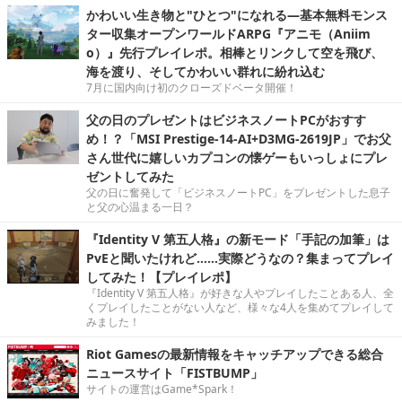
かわいい生き物と"ひとつ"になれる―基本無料モンス
ター収集オープンワールドARPG『アニモ（Aniim
o）』先行プレイレポ。相棒とリンクして空を飛び、
海を渡り、そしてかわいい群れに紛れ込む
7月に国内向け初のクローズドベータ開催！
父の日のプレゼントはビジネスノートPCがおすす
め！？「MSI Prestige-14-AI+D3MG-2619JP」でお父
さん世代に嬉しいカプコンの懐ゲーもいっしょにプレ
ゼントしてみた
父の日に奮発して「ビジネスノートPC」をプレゼントした息子
と父の心温まる一日？
『Identity V 第五人格』の新モード「手記の加筆」は
PvEと聞いたけれど……実際どうなの？集まってプレイ
してみた！【プレイレポ】
『Identity V 第五人格』が好きな人やプレイしたことある人、全
くプレイしたことがない人など、様々な4人を集めてプレイして
みました！
Riot Gamesの最新情報をキャッチアップできる総合
ニュースサイト「FISTBUMP」
サイトの運営はGame*Spark！