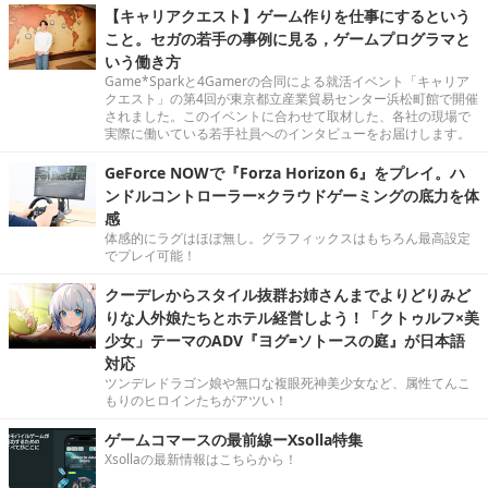
【キャリアクエスト】ゲーム作りを仕事にするという
こと。セガの若手の事例に見る，ゲームプログラマと
いう働き方
Game*Sparkと4Gamerの合同による就活イベント「キャリア
クエスト」の第4回が東京都立産業貿易センター浜松町館で開催
されました。このイベントに合わせて取材した、各社の現場で
実際に働いている若手社員へのインタビューをお届けします。
GeForce NOWで『Forza Horizon 6』をプレイ。ハ
ンドルコントローラー×クラウドゲーミングの底力を体
感
体感的にラグはほぼ無し。グラフィックスはもちろん最高設定
でプレイ可能！
クーデレからスタイル抜群お姉さんまでよりどりみど
りな人外娘たちとホテル経営しよう！「クトゥルフ×美
少女」テーマのADV『ヨグ=ソトースの庭』が日本語
対応
ツンデレドラゴン娘や無口な複眼死神美少女など、属性てんこ
もりのヒロインたちがアツい！
ゲームコマースの最前線ーXsolla特集
Xsollaの最新情報はこちらから！