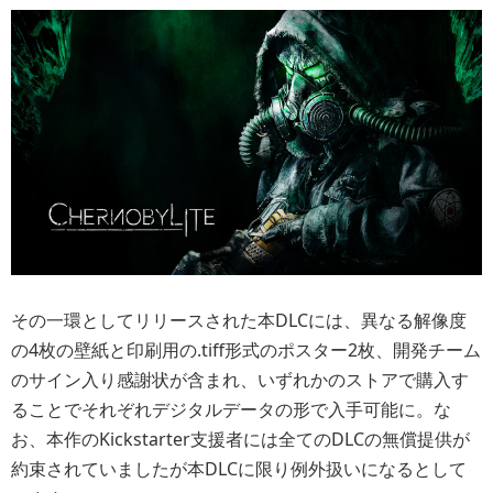
その一環としてリリースされた本DLCには、異なる解像度
の4枚の壁紙と印刷用の.tiff形式のポスター2枚、開発チーム
のサイン入り感謝状が含まれ、いずれかのストアで購入す
ることでそれぞれデジタルデータの形で入手可能に。な
お、本作のKickstarter支援者には全てのDLCの無償提供が
約束されていましたが本DLCに限り例外扱いになるとして