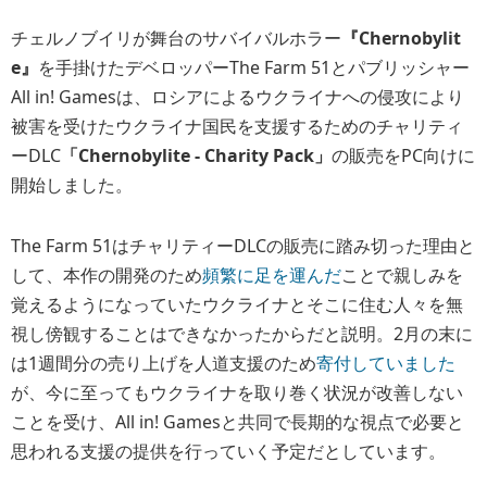
チェルノブイリが舞台のサバイバルホラー
『Chernobylit
e』
を手掛けたデベロッパーThe Farm 51とパブリッシャー
All in! Gamesは、ロシアによるウクライナへの侵攻により
被害を受けたウクライナ国民を支援するためのチャリティ
ーDLC
「Chernobylite - Charity Pack」
の販売をPC向けに
開始しました。
The Farm 51はチャリティーDLCの販売に踏み切った理由と
して、本作の開発のため
頻繁に足を運んだ
ことで親しみを
覚えるようになっていたウクライナとそこに住む人々を無
視し傍観することはできなかったからだと説明。2月の末に
は1週間分の売り上げを人道支援のため
寄付していました
が、今に至ってもウクライナを取り巻く状況が改善しない
ことを受け、All in! Gamesと共同で長期的な視点で必要と
思われる支援の提供を行っていく予定だとしています。