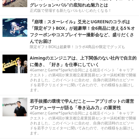
グレッション×パル”の底知れぬ魅力とは
正式版で登場する新たなパルもいじめたくなる！
『崩壊：スターレイル』爻光とUGREENのコラボは
「限定ギフトBOX」が超豪華！全6商品に使える5％オ
フクーポンやコスプレイヤー撮影会など、盛りだくさ
んでお届け
限定ギフトBOXは超豪華！コラボ4商品や限定でグッズも
Aimingのエンジニアは、上下関係のない社内で自主的
に働き、「好き」を仕事にしていく
4GamerとGame*Sparkの合同による就活イベント「キャリア
クエスト」の第4回が東京都立産業貿易センター浜松町館で開催
されました。このイベントに合わせ、自身の就活時のエピソー
ドを若手クリエイターに聞いてみたので、その模様をお届けし
ます。
若手抜擢の環境で学んだこと――アプリボットの運営
プロデューサーが語る「巻き込み力」の重要性
4GamerとGame*Sparkの合同による就活イベント「キャリア
クエスト」の第4回が東京都立産業貿易センター浜松町館で開催
されました。このイベントに合わせ、自身の就活時のエピソー
ドを若手クリエイターに聞いてみたので、その模様をお届けし
ます。