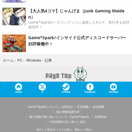
【大人気4コマ】じゃんげま（Junk Gaming Maide
n）
Game*Sparkの一大コンテンツに成長した4コマ。単行本も好評
発売中！
Game*Spark/インサイド公式ディスコードサーバー
好評稼働中！
記事
ホーム
›
PC
›
Windows
›
Home
X
STEAM
Facebook
YouTube
Game*Sparkについて
お問合せ
広告掲載
会社概要
個人情報保護方針
個人情報の取り扱いについて（Game*Spark）
利用規約
特定商取引法に基づく表記
紹介した商品/サービスを購入、契約した場合に、