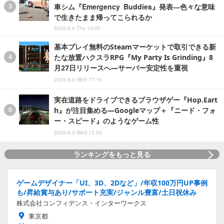
車シム『Emergency Buddies』発表―色々な意味
で生きたまま帰ってこられるか
2026.8.6 Thu 10:00
基本プレイ無料のSteamマーケットで取引できる新
たな放置ハクスラRPG『My Party Is Grinding』8
月27日リリースへ―サーバー安定性を重視
2026.8.5 Wed 17:15
実在道路をドライブできるブラウザゲー『Hop.Eart
h』が注目集める―Googleマップ＋『ニード・フォ
ー・スピード』のようなゲーム性
2026.8.5 Wed 13:50
ランキングをもっと見る
ゲームデザイナー「UI、3D、2Dなど」/年収100万円UP事例
も/昇給賞与あり/サポート充実/ジャンル豊富/土日祝休み
株式会社コンフィデンス・インターワークス
東京都