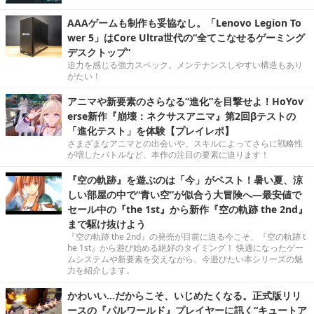
AAAゲームも制作も妥協なし。「Lenovo Legion To
wer 5」はCore Ultra世代の“全てこなせるゲーミング
デスクトップ”
迫力を感じる強力スペック。メンテナンスしやすい構造もあり
がたい！
アニマや新要素のさらなる“進化”を目撃せよ！HoYov
erse新作『崩壊：ネクサスアニマ』第2回βテストの
「進化テスト」を体験【プレイレポ】
さまざまなアニマとの出会いや、スキルによってさらに戦略性
が増したバトルなど、本作の注目の要素に迫ります！
『空の軌跡』を遊ぶのは「今」がベスト！暑い夏、涼
しい部屋の中で“青い空”が似合う大冒険へ―最安値で
セール中の『the 1st』から新作『空の軌跡 the 2nd』
まで駆け抜けよう
『空の軌跡 the 2nd』の発売が目前に迫る今こそ、『空の軌跡 t
he 1st』から遊び始める絶好のタイミング！ 快適になったゲー
ムシステムや新要素を交えながら、今遊びたい本シリーズの魅
力を紹介します。
かわいい…だからこそ、いじめたくなる。正式版リリ
ースの『パルワールド』プレイヤーに訊く“キュートア