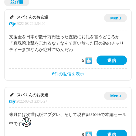
並び順
スパくんのお友達
Menu
2022-03-22 5:34:20
支援金を日本が数千万円送った直後にお礼を言うどころか
「真珠湾攻撃を忘れるな」なんて言い放った国の為のチャリ
ティー参加なんか絶対ごめんだわ
6
返信
6件の返信を表示
スパくんのお友達
Menu
2022-03-21 23:45:27
来月には次世代版アプグレ、そして現在psstoreで本編セール
中です
8
返信