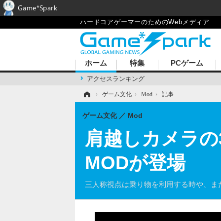
Game*Spark
ハードコアゲーマーのためのWebメディア
ホーム
特集
PCゲーム
アクセスランキング
ホーム
›
ゲーム文化
›
Mod
›
記事
ゲーム文化
Mod
肩越しカメラの3人
MODが登場
三人称視点は乗り物を利用する時や、ま