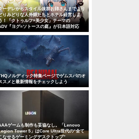
クーデレからスタイル抜群お姉さんまでより
どりみどりな人外娘たちとホテル経営しよ
う！「クトゥルフ×美少女」テーマの
ADV『ヨグ=ソトースの庭』が日本語対応
THQノルディック特集ページでゲムスパのオ
ススメと最新情報をチェックしよう
AAAゲームも制作も妥協なし。「Lenovo
Legion Tower 5」はCore Ultra世代の“全て
こなせるゲーミングデスクトップ”