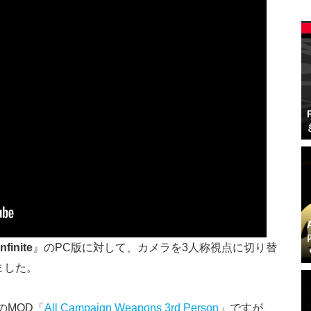
nfinite
』のPC版に対して、カメラを3人称視点に切り替
ました。
このMOD「
All Campaign Weapons 3rd Person
」ですが、