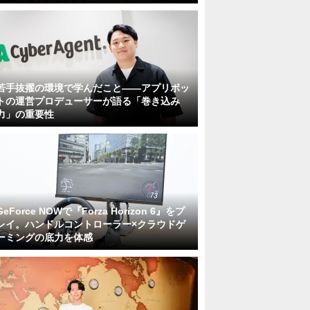
若手抜擢の環境で学んだこと――アプリボッ
トの運営プロデューサーが語る「巻き込み
力」の重要性
GeForce NOWで『Forza Horizon 6』をプ
レイ。ハンドルコントローラー×クラウドゲ
ーミングの底力を体感