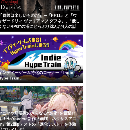
「冒険は楽しいものだ」 ─『FF11』と『ウ
ィザードリィ ヴァリアンツ ダフネ』、"優し
くないRPG"の沼にどっぷり沈んだ4人の話
インディーゲーム特化のコーナー「Indie
Hype Train」
アニマや新要素のさらなる“進化”を目撃せ
よ！HoYoverse新作『崩壊：ネクサスアニ
マ』第2回βテストの「進化テスト」を体験
【プレイレポ】