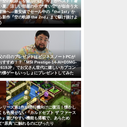
『空の軌跡』を遊ぶのは「今」がベスト！暑
い夏、涼しい部屋の中で“青い空”が似合う大
冒険へ―最安値でセール中の『the 1st』か
ら新作『空の軌跡 the 2nd』まで駆け抜けよ
う
父の日のプレゼントはビジネスノートPCが
おすすめ！？「MSI Prestige-14-AI+D3MG-
2619JP」でお父さん世代に嬉しいカプコン
の懐ゲーもいっしょにプレゼントしてみた
シリーズ第1作が現行機向けに復活！懐かし
くも色褪せない『カルドセプト ザ ファース
ト』遊びやすい機能も搭載で、あらため
て“原典”に触れるのにぴったり