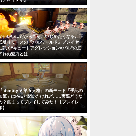
かわいい…だからこそ、いじめたくなる。正
式版リリースの『パルワールド』プレイヤー
に訊く“キュートアグレッション×パル”の底
知れぬ魅力とは
『Identity V 第五人格』の新モード「手記の
加筆」はPvEと聞いたけれど……実際どうな
の？集まってプレイしてみた！【プレイレ
ポ】