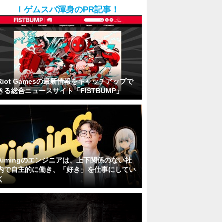
！ゲムスパ渾身のPR記事！
Riot Gamesの最新情報をキャッチアップで
きる総合ニュースサイト「FISTBUMP」
Aimingのエンジニアは、上下関係のない社
内で自主的に働き、「好き」を仕事にしてい
く