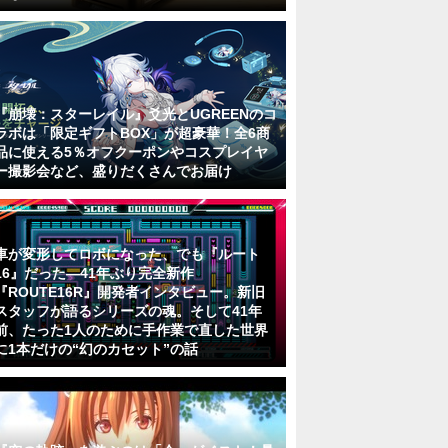
『崩壊：スターレイル』爻光とUGREENのコ
ラボは「限定ギフトBOX」が超豪華！全6商
品に使える5％オフクーポンやコスプレイヤ
ー撮影会など、盛りだくさんでお届け
車が変形してロボになった、でも『ルート
16』だった―41年ぶり完全新作
『ROUTE16R』開発者インタビュー。新旧
スタッフが語るシリーズの魂。そして41年
前、たった1人のために手作業で直した世界
に1本だけの“幻のカセット”の話