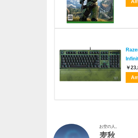
Am
Raz
Infin
￥23,
Am
お空の人。
麦秋