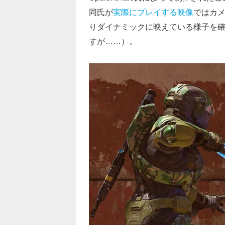
同氏が
実際にプレイする映像
ではカ
りダイナミックに映えている様子を
すが……）。