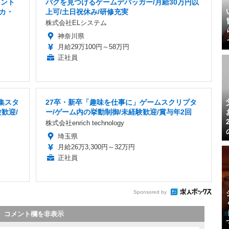
タント
バグを見つけるゲームデバッガー/月給30万円以
カ・
上可/土日祝休み/研修充実
株式会社ELシステム
神奈川県
月給29万100円～58万円
正社員
集スタ
27卒・新卒「趣味を仕事に」ゲームスクリプタ
歓迎/
ー/ゲーム内の挙動制御/未経験歓迎/賞与年2回
株式会社enrich technology
埼玉県
月給26万3,300円～32万円
正社員
Sponsored by
コメント欄を非表示