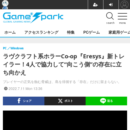
search
menu
ホーム
アクセスランキング
特集
PCゲーム
家庭用ゲー
PC
Windows
ラヴクラフト系ホラーCo-op『Eresys』新トレ
イラー！4人で協力して“向こう側”の存在に立
ち向かえ
プレイヤーの正気を蝕む脅威は、島を徘徊する「存在」だけに留まらない。
2022.7.11 Mon 13:36
シェア
ポスト
送る