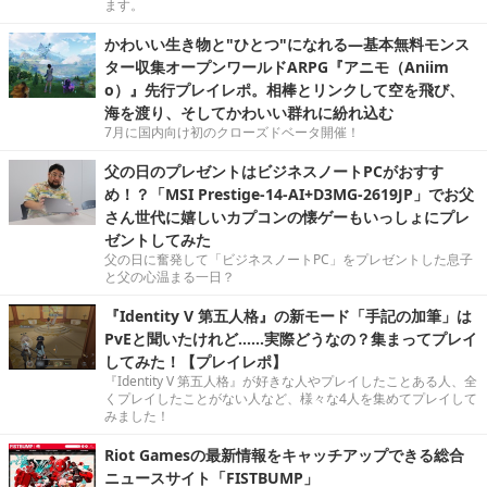
ます。
かわいい生き物と"ひとつ"になれる―基本無料モンス
ター収集オープンワールドARPG『アニモ（Aniim
o）』先行プレイレポ。相棒とリンクして空を飛び、
海を渡り、そしてかわいい群れに紛れ込む
7月に国内向け初のクローズドベータ開催！
父の日のプレゼントはビジネスノートPCがおすす
め！？「MSI Prestige-14-AI+D3MG-2619JP」でお父
さん世代に嬉しいカプコンの懐ゲーもいっしょにプレ
ゼントしてみた
父の日に奮発して「ビジネスノートPC」をプレゼントした息子
と父の心温まる一日？
『Identity V 第五人格』の新モード「手記の加筆」は
PvEと聞いたけれど……実際どうなの？集まってプレイ
してみた！【プレイレポ】
『Identity V 第五人格』が好きな人やプレイしたことある人、全
くプレイしたことがない人など、様々な4人を集めてプレイして
みました！
Riot Gamesの最新情報をキャッチアップできる総合
ニュースサイト「FISTBUMP」