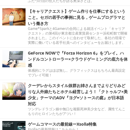
ふたつの沼の住人たちが語る奥深さとは。
【キャリアクエスト】ゲーム作りを仕事にするという
こと。セガの若手の事例に見る，ゲームプログラマと
いう働き方
Game*Sparkと4Gamerの合同による就活イベント「キャリア
クエスト」の第4回が東京都立産業貿易センター浜松町館で開催
されました。このイベントに合わせて取材した、各社の現場で
実際に働いている若手社員へのインタビューをお届けします。
GeForce NOWで『Forza Horizon 6』をプレイ。ハ
ンドルコントローラー×クラウドゲーミングの底力を体
感
体感的にラグはほぼ無し。グラフィックスはもちろん最高設定
でプレイ可能！
クーデレからスタイル抜群お姉さんまでよりどりみど
りな人外娘たちとホテル経営しよう！「クトゥルフ×美
少女」テーマのADV『ヨグ=ソトースの庭』が日本語
対応
ツンデレドラゴン娘や無口な複眼死神美少女など、属性てんこ
もりのヒロインたちがアツい！
ゲームコマースの最前線ーXsolla特集
Xsollaの最新情報はこちらから！