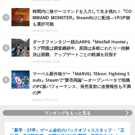
時間内に格ゲーコマンドを入力して生き残れ！『CO
MMAND MONSTER』Steam向けに配信―1P/2P側
も選択可能
2026.8.8 Sat 0:30
ダークファンタジー脱出ARPG『Mistfall Hunter』
ラグ問題は調査継続中。原因は多岐にわたり一括解
決は困難、アップデートごとの軽減を目指す
2026.8.8 Sat 15:45
マーベル新作格ゲー『MARVEL Tōkon: Fighting S
ouls』Steamで“賛否両論”―オープンベータで指摘
のPC版パフォーマンス、発売直前に改善報告も不満
の声
2026.8.7 Fri 12:21
ランキングをもっと見る
「新卒・27卒」ゲーム会社のバックオフィススタッフ・「正