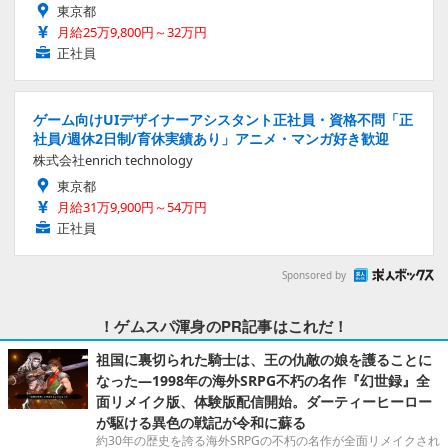
東京都
月給25万9,800円～32万円
正社員
ゲーム向けUIデザイナーアシスタント正社員・資格不問「正
社員/週休2日制/育休実績あり」アニメ・マンガ好き歓迎
株式会社enrich technology
東京都
月給31万9,900円～54万円
正社員
Sponsored by
！ゲムスパ渾身のPR記事はこれだ！
祖国に裏切られた騎士は、王の仇敵の娘を護ることに
なった―1998年の海外SRPG不朽の名作『幻世録』全
面リメイク版、体験版配信開始。ダーティーヒーロー
が駆ける異色の戦記が令和に蘇る
約30年の歴史を誇る海外SRPGの不朽の名作が全面リメイクされ