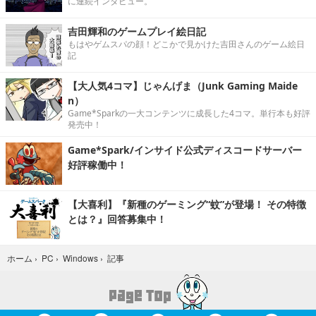
に連続インタビュー。
吉田輝和のゲームプレイ絵日記
もはやゲムスパの顔！どこかで見かけた吉田さんのゲーム絵日
記
【大人気4コマ】じゃんげま（Junk Gaming Maide
n）
Game*Sparkの一大コンテンツに成長した4コマ。単行本も好評
発売中！
Game*Spark/インサイド公式ディスコードサーバー
好評稼働中！
【大喜利】『新種のゲーミング“蚊”が登場！ その特徴
とは？』回答募集中！
記事
ホーム
›
PC
›
Windows
›