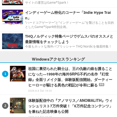
サイトの運営はGame*Spark！
インディーゲーム特化のコーナー「Indie Hype Trai
n」
“ハードコアゲーマー”と“インディーゲーム”を繋げることを目的
としたGame*Spark特別企画。
THQノルディック特集ページでゲムスパのオススメと
最新情報をチェックしよう
今最もホットな海外パブリッシャー THQ Nordicを徹底特集！
Windowsアクセスランキング
祖国に裏切られた騎士は、王の仇敵の娘を護ること
になった―1998年の海外SRPG不朽の名作『幻世
録』全面リメイク版、体験版配信開始。ダーティー
ヒーローが駆ける異色の戦記が令和に蘇る
PR
2026.8.8 Sat 18:00
体験版配信中の『アノマリス／ANOMALITH』ウィ
ッシュリスト7万件突破！「6万件記念コンテンツ」
を兼ねた記念映像も公開
2026.8.8 Sat 16:45