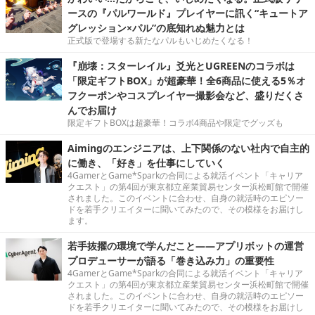
ースの『パルワールド』プレイヤーに訊く“キュートア
グレッション×パル”の底知れぬ魅力とは
正式版で登場する新たなパルもいじめたくなる！
『崩壊：スターレイル』爻光とUGREENのコラボは
「限定ギフトBOX」が超豪華！全6商品に使える5％オ
フクーポンやコスプレイヤー撮影会など、盛りだくさ
んでお届け
限定ギフトBOXは超豪華！コラボ4商品や限定でグッズも
Aimingのエンジニアは、上下関係のない社内で自主的
に働き、「好き」を仕事にしていく
4GamerとGame*Sparkの合同による就活イベント「キャリア
クエスト」の第4回が東京都立産業貿易センター浜松町館で開催
されました。このイベントに合わせ、自身の就活時のエピソー
ドを若手クリエイターに聞いてみたので、その模様をお届けし
ます。
若手抜擢の環境で学んだこと――アプリボットの運営
プロデューサーが語る「巻き込み力」の重要性
4GamerとGame*Sparkの合同による就活イベント「キャリア
クエスト」の第4回が東京都立産業貿易センター浜松町館で開催
されました。このイベントに合わせ、自身の就活時のエピソー
ドを若手クリエイターに聞いてみたので、その模様をお届けし