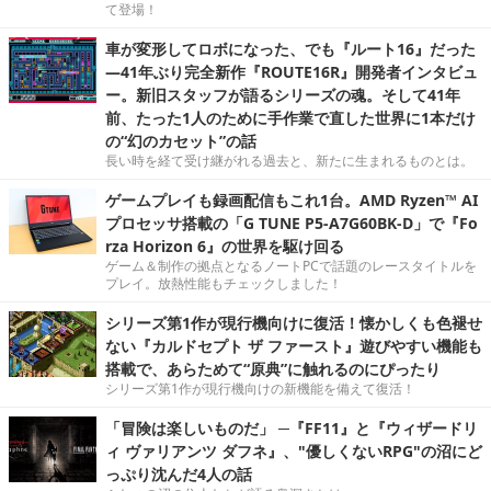
て登場！
車が変形してロボになった、でも『ルート16』だった
―41年ぶり完全新作『ROUTE16R』開発者インタビュ
ー。新旧スタッフが語るシリーズの魂。そして41年
前、たった1人のために手作業で直した世界に1本だけ
の“幻のカセット”の話
長い時を経て受け継がれる過去と、新たに生まれるものとは。
ゲームプレイも録画配信もこれ1台。AMD Ryzen™ AI
プロセッサ搭載の「G TUNE P5-A7G60BK-D」で『Fo
rza Horizon 6』の世界を駆け回る
ゲーム＆制作の拠点となるノートPCで話題のレースタイトルを
プレイ。放熱性能もチェックしました！
シリーズ第1作が現行機向けに復活！懐かしくも色褪せ
ない『カルドセプト ザ ファースト』遊びやすい機能も
搭載で、あらためて“原典”に触れるのにぴったり
シリーズ第1作が現行機向けの新機能を備えて復活！
「冒険は楽しいものだ」 ─『FF11』と『ウィザードリ
ィ ヴァリアンツ ダフネ』、"優しくないRPG"の沼にど
っぷり沈んだ4人の話