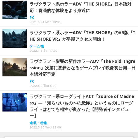
ラヴクラフト系ホラーADV『THE SHORE』日本語対
応！冒涜的な体験をより身近に
PC
2021.5.24 Mon 13:35
ラヴクラフト系ホラーADV『THE SHORE』のVR版『T
HE SHORE VR』が早期アクセス開始！
ゲーム機
2022.1.8 Sat 17:00
ラヴクラフト影響の新作ホラーADV『The Fold: Ingre
ssion』次第に悪夢となるゲームプレイ映像初公開―日
本語対応予定
PC
2022.6.9 Thu 6:30
ラヴクラフト系ローグライトACT『Source of Madne
ss』―「知らないものへの恐怖」というものにローグ
ライトはとても相性が良かった【開発者インタビュ
ー】
連載・特集
2022.5.25 Wed 22:00