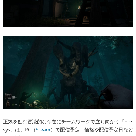
正気を蝕む冒涜的な存在にチームワークで立ち向かう『Ere
sys』は、PC（
Steam
）で配信予定。価格や配信予定日など