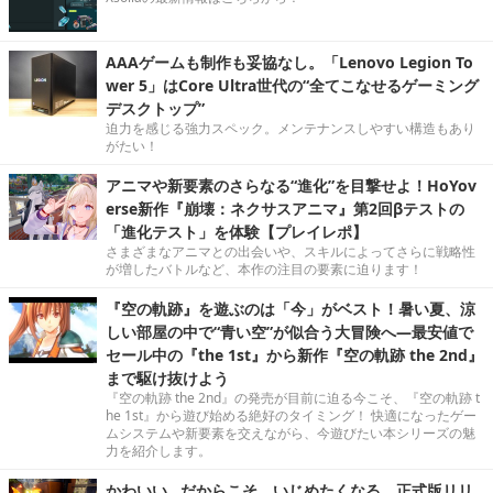
AAAゲームも制作も妥協なし。「Lenovo Legion To
wer 5」はCore Ultra世代の“全てこなせるゲーミング
デスクトップ”
迫力を感じる強力スペック。メンテナンスしやすい構造もあり
がたい！
アニマや新要素のさらなる“進化”を目撃せよ！HoYov
erse新作『崩壊：ネクサスアニマ』第2回βテストの
「進化テスト」を体験【プレイレポ】
さまざまなアニマとの出会いや、スキルによってさらに戦略性
が増したバトルなど、本作の注目の要素に迫ります！
『空の軌跡』を遊ぶのは「今」がベスト！暑い夏、涼
しい部屋の中で“青い空”が似合う大冒険へ―最安値で
セール中の『the 1st』から新作『空の軌跡 the 2nd』
まで駆け抜けよう
『空の軌跡 the 2nd』の発売が目前に迫る今こそ、『空の軌跡 t
he 1st』から遊び始める絶好のタイミング！ 快適になったゲー
ムシステムや新要素を交えながら、今遊びたい本シリーズの魅
力を紹介します。
かわいい…だからこそ、いじめたくなる。正式版リリ