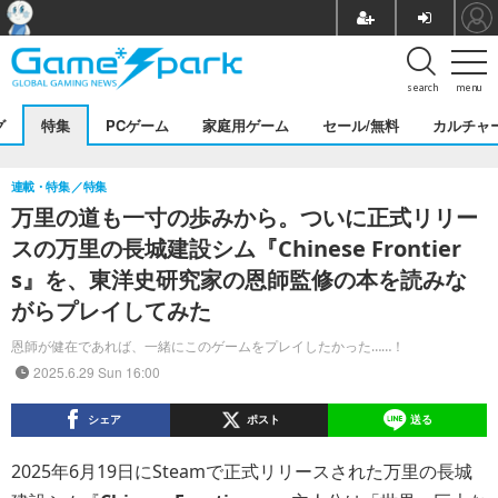
search
menu
グ
特集
PCゲーム
家庭用ゲーム
セール/無料
カルチャ
連載・特集
特集
万里の道も一寸の歩みから。ついに正式リリー
スの万里の長城建設シム『Chinese Frontier
s』を、東洋史研究家の恩師監修の本を読みな
がらプレイしてみた
恩師が健在であれば、一緒にこのゲームをプレイしたかった……！
2025.6.29 Sun 16:00
シェア
ポスト
送る
2025年6月19日にSteamで正式リリースされた万里の長城