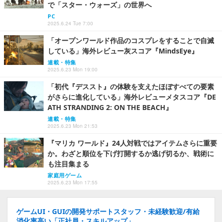
で「スター・ウォーズ」の世界へ
PC
2025.6.24 Tue 7:00
「オープンワールド作品のコスプレをすることで自滅
している」海外レビュー灰スコア『MindsEye』
連載・特集
2025.6.23 Mon 19:00
「初代『デススト』の体験を支えたほぼすべての要素
がさらに進化している」海外レビューメタスコア『DE
ATH STRANDING 2: ON THE BEACH』
連載・特集
2025.6.23 Mon 21:53
『マリカ ワールド』24人対戦ではアイテムさらに重要
か。わざと順位を下げ打開するか逃げ切るか、戦術に
も注目集まる
家庭用ゲーム
2025.6.23 Mon 17:55
ゲームUI・GUIの開発サポートスタッフ・未経験歓迎/有給
消化率高い「正社員・スキルアップ」