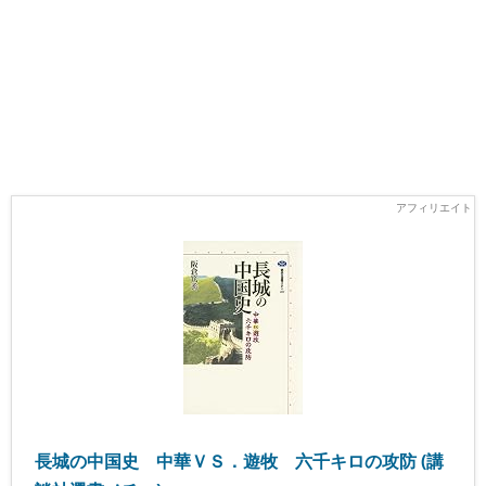
長城の中国史 中華ＶＳ．遊牧 六千キロの攻防 (講