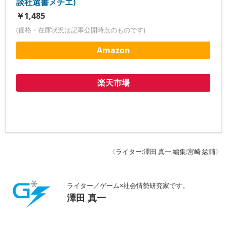
談社選書メチエ)
￥1,485
(価格・在庫状況は記事公開時点のものです)
Amazon
楽天市場
《
ライター:澤田 真一
,
編集:宮崎 紘輔
》
ライター／ゲーム×社会情勢研究家です。
澤田 真一