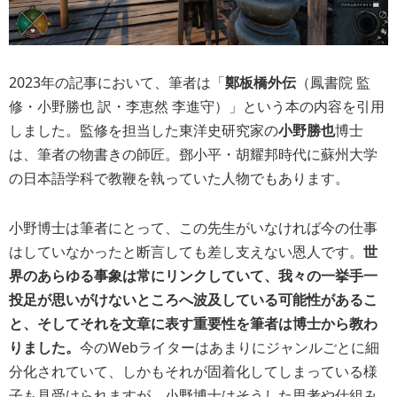
2023年の記事において、筆者は「
鄭板橋外伝
（鳳書院 監
修・小野勝也 訳・李恵然 李進守）」という本の内容を引用
しました。監修を担当した東洋史研究家の
小野勝也
博士
は、筆者の物書きの師匠。
鄧小平・胡耀邦時代に蘇州大学
の日本語学科で教鞭を執っていた人物
でもあります。
小野博士は筆者にとって、この先生がいなければ今の仕事
はしていなかったと断言しても差し支えない恩人です。
世
界のあらゆる事象は常にリンクしていて、我々の一挙手一
投足が思いがけないところへ波及している可能性があるこ
と、そしてそれを文章に表す重要性を筆者は博士から教わ
りました。
今のWebライターはあまりにジャンルごとに細
分化されていて、しかもそれが固着化してしまっている様
子も見受けられますが、小野博士はそうした思考や仕組み