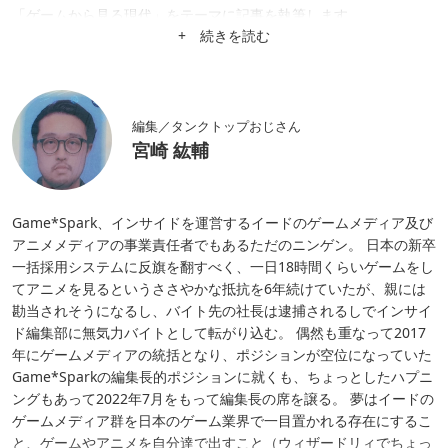
「ゲームから見る現代」をテーマに記事を執筆します。
+ 続きを読む
編集／タンクトップおじさん
宮崎 紘輔
Game*Spark、インサイドを運営するイードのゲームメディア及び
アニメメディアの事業責任者でもあるただのニンゲン。 日本の新卒
一括採用システムに反旗を翻すべく、一日18時間くらいゲームをし
てアニメを見るというささやかな抵抗を6年続けていたが、親には
勘当されそうになるし、バイト先の社長は逮捕されるしでインサイ
ド編集部に無気力バイトとして転がり込む。 偶然も重なって2017
年にゲームメディアの統括となり、ポジションが空位になっていた
Game*Sparkの編集長的ポジションに就くも、ちょっとしたハプニ
ングもあって2022年7月をもって編集長の席を譲る。 夢はイードの
ゲームメディア群を日本のゲーム業界で一目置かれる存在にするこ
と、ゲームやアニメを自分達で出すこと（ウィザードリィでちょっ