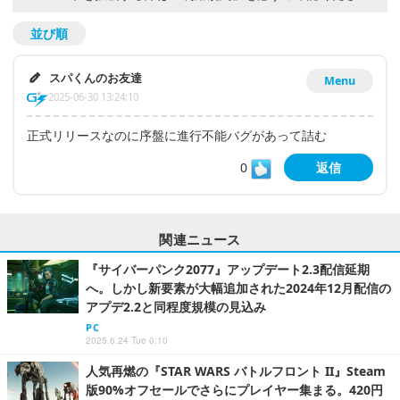
並び順
スパくんのお友達
Menu
2025-06-30 13:24:10
正式リリースなのに序盤に進行不能バグがあって詰む
0
返信
関連ニュース
『サイバーパンク2077』アップデート2.3配信延期
へ。しかし新要素が大幅追加された2024年12月配信の
アプデ2.2と同程度規模の見込み
PC
2025.6.24 Tue 0:10
人気再燃の『STAR WARS バトルフロント II』Steam
版90%オフセールでさらにプレイヤー集まる。420円