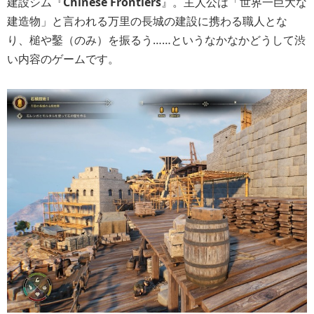
建設シム『
Chinese Frontiers
』。主人公は「世界一巨大な
建造物」と言われる万里の長城の建設に携わる職人とな
り、槌や鑿（のみ）を振るう……というなかなかどうして渋
い内容のゲームです。