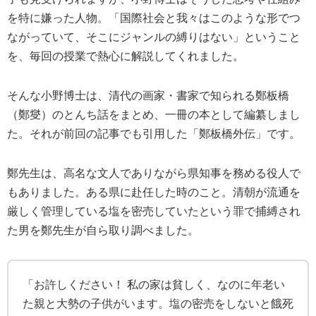
を特に嫌った人物。
「国際社会と我々はこのような形でつ
ながっていて、そこにジャンルの縛りはない」ということ
を、毎回の授業で熱心に解説してくれました。
そんな小野博士は、清代の画家・書家で知られる鄭板橋
（鄭燮）のとんち話をまとめ、一冊の本として編纂しまし
た。それが前回の記事でも引用した「鄭板橋外伝」です。
鄭先生は、高名な文人でありながら県知事を務める役人で
もありました。ある県に赴任した時のこと。清朝が流通を
厳しく管理している塩を密売していたという罪で捕縛され
た男を鄭先生が自ら取り調べました。
「お許しください！ 私の家は貧しく、なのに年老い
た親と大勢の子供がいます。塩の密売をしないと餓死