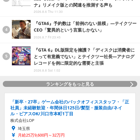
ナ』リメイク版との関連を推測する声も
2026.8.6 Thu 11:30
『GTA6』予約数は「前例のない規模」―テイクツー
CEO「驚異的という言葉しかない」
2026.8.7 Fri 23:45
『GTA 6』DL版限定を擁護？「ディスクは消費者に
とって有意義でない」とテイクツー社長―アナログ
レコードを例に限定的な需要と主張
2026.8.8 Sat 1:02
ランキングをもっと見る
「新卒・27卒」ゲーム会社のバックオフィススタッフ・「正
社員」未経験歓迎・年間休日125日/髪型・服装自由/ネイ
ル・ピアスOK/川口市本町1丁目
株式会社LOP
埼玉県
月給25万9,600円～32万円