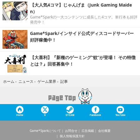
【大人気4コマ】じゃんげま（Junk Gaming Maide
n）
Game*Sparkの一大コンテンツに成長した4コマ。単行本も好評
発売中！
Game*Spark/インサイド公式ディスコードサーバー
好評稼働中！
【大喜利】『新種のゲーミング“蚊”が登場！ その特徴
とは？』回答募集中！
記事
ホーム
›
ニュース
›
ゲーム業界
›
Home
X
STEAM
Facebook
YouTube
Game*Sparkについて
お問合せ
広告掲載
会社概要
個人情報保護方針