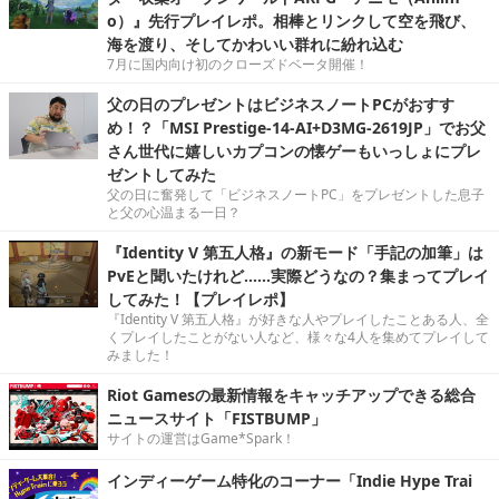
o）』先行プレイレポ。相棒とリンクして空を飛び、
海を渡り、そしてかわいい群れに紛れ込む
7月に国内向け初のクローズドベータ開催！
父の日のプレゼントはビジネスノートPCがおすす
め！？「MSI Prestige-14-AI+D3MG-2619JP」でお父
さん世代に嬉しいカプコンの懐ゲーもいっしょにプレ
ゼントしてみた
父の日に奮発して「ビジネスノートPC」をプレゼントした息子
と父の心温まる一日？
『Identity V 第五人格』の新モード「手記の加筆」は
PvEと聞いたけれど……実際どうなの？集まってプレイ
してみた！【プレイレポ】
『Identity V 第五人格』が好きな人やプレイしたことある人、全
くプレイしたことがない人など、様々な4人を集めてプレイして
みました！
Riot Gamesの最新情報をキャッチアップできる総合
ニュースサイト「FISTBUMP」
サイトの運営はGame*Spark！
インディーゲーム特化のコーナー「Indie Hype Trai