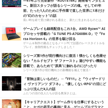
―41年ぶり完全新作『ROUTE16R』開発者インタビュ
ー。新旧スタッフが語るシリーズの魂。そして41年
前、たった1人のために手作業で直した世界に1本だけ
の“幻のカセット”の話
長い時を経て受け継がれる過去と、新たに生まれるものとは。
ゲームプレイも録画配信もこれ1台。AMD Ryzen™ AI
プロセッサ搭載の「G TUNE P5-A7G60BK-D」で『Fo
rza Horizon 6』の世界を駆け回る
ゲーム＆制作の拠点となるノートPCで話題のレースタイトルを
プレイ。放熱性能もチェックしました！
シリーズ第1作が現行機向けに復活！懐かしくも色褪せ
ない『カルドセプト ザ ファースト』遊びやすい機能も
搭載で、あらためて“原典”に触れるのにぴったり
シリーズ第1作が現行機向けの新機能を備えて復活！
「冒険は楽しいものだ」 ─『FF11』と『ウィザードリ
ィ ヴァリアンツ ダフネ』、"優しくないRPG"の沼にど
っぷり沈んだ4人の話
ふたつの沼の住人たちが語る奥深さとは。
【キャリアクエスト】ゲーム作りを仕事にするという
こと。セガの若手の事例に見る，ゲームプログラマと