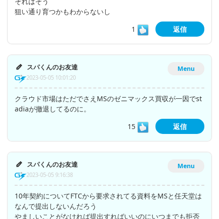
それはそう
狙い通り育つかもわからないし
1
返信
スパくんのお友達
Menu
2023-05-05 10:01:20
クラウド市場はただでさえMSのゼニマックス買収が一因でst
adiaが撤退してるのに。
15
返信
スパくんのお友達
Menu
2023-05-05 9:16:38
10年契約についてFTCから要求されてる資料をMSと任天堂は
なんで提出しないんだろう
やましいことがなければ提出すればいいのにいつまでも拒否