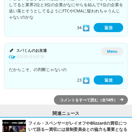
してると業界2位と3位の企業がなにやらを結んで1位の企業を
追い落とそうとしてるようにFTCやCMAに疑われちゃうんじ
ゃないのかな
34
返信
スパくんのお友達
Menu
2023-05-05 9:07:38
だからこそ、の判断じゃないの
23
返信
コメントをすべて読む（全14件）
関連ニュース
フィル・スペンサーがレイオフやBlizzardの買収につ
いて語る―買収には規制委員会との協力も重要となる