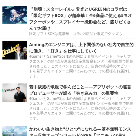
『崩壊：スターレイル』爻光とUGREENのコラボは
「限定ギフトBOX」が超豪華！全6商品に使える5％オ
フクーポンやコスプレイヤー撮影会など、盛りだくさ
んでお届け
限定ギフトBOXは超豪華！コラボ4商品や限定でグッズも
Aimingのエンジニアは、上下関係のない社内で自主的
に働き、「好き」を仕事にしていく
4GamerとGame*Sparkの合同による就活イベント「キャリア
クエスト」の第4回が東京都立産業貿易センター浜松町館で開催
されました。このイベントに合わせ、自身の就活時のエピソー
ドを若手クリエイターに聞いてみたので、その模様をお届けし
ます。
若手抜擢の環境で学んだこと――アプリボットの運営
プロデューサーが語る「巻き込み力」の重要性
4GamerとGame*Sparkの合同による就活イベント「キャリア
クエスト」の第4回が東京都立産業貿易センター浜松町館で開催
されました。このイベントに合わせ、自身の就活時のエピソー
ドを若手クリエイターに聞いてみたので、その模様をお届けし
ます。
かわいい生き物と"ひとつ"になれる―基本無料モンス
ター収集オープンワールドARPG『アニモ（Aniim