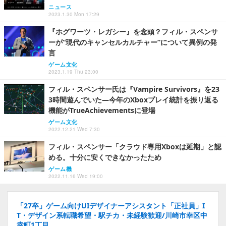
ニュース
2023.1.30 Mon 17:29
『ホグワーツ・レガシー』を念頭？フィル・スペンサ
ーが“現代のキャンセルカルチャー”について異例の発
言
ゲーム文化
2023.1.19 Thu 23:00
フィル・スペンサー氏は『Vampire Survivors』を23
3時間遊んでいた―今年のXboxプレイ統計を振り返る
機能がTrueAchievementsに登場
ゲーム文化
2022.12.21 Wed 7:30
フィル・スペンサー「クラウド専用Xboxは延期」と認
める。十分に安くできなかったため
ゲーム機
2022.11.16 Wed 19:00
「27卒」ゲーム向けUIデザイナーアシスタント「正社員」I
T・デザイン系転職希望・駅チカ・未経験歓迎/川崎市幸区中
幸町1丁目