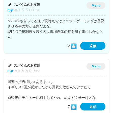
スパくんのお友達
Menu
2023-05-05 13:36:14
NVIDIAも言ってる通り現時点ではクラウドゲーミングは普及
させる事の方が優先だよな。
現時点で規制云々言うのは市場自体の芽を潰す事にしかなら
ん。
12
返信
スパくんのお友達
Menu
2023-05-05 13:15:04
国連の拒否権じゃあるまいし
イギリス1国が反対したから買収失敗なんてアホだろ
買収後にテキトーに相手してやれ めんどくせーけどな
7
返信