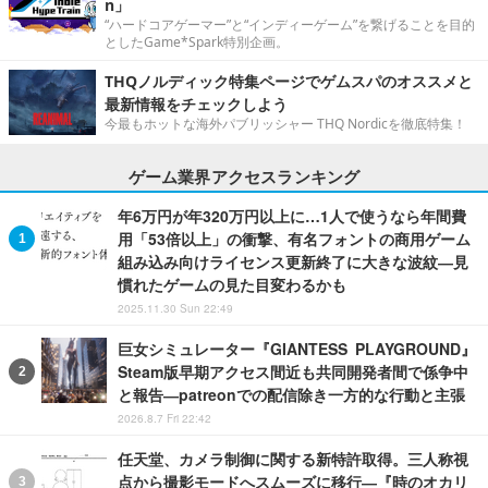
n」
“ハードコアゲーマー”と“インディーゲーム”を繋げることを目的
としたGame*Spark特別企画。
THQノルディック特集ページでゲムスパのオススメと
最新情報をチェックしよう
今最もホットな海外パブリッシャー THQ Nordicを徹底特集！
ゲーム業界アクセスランキング
年6万円が年320万円以上に…1人で使うなら年間費
用「53倍以上」の衝撃、有名フォントの商用ゲーム
組み込み向けライセンス更新終了に大きな波紋―見
慣れたゲームの見た目変わるかも
2025.11.30 Sun 22:49
巨女シミュレーター『GIANTESS PLAYGROUND』
Steam版早期アクセス間近も共同開発者間で係争中
と報告―patreonでの配信除き一方的な行動と主張
2026.8.7 Fri 22:42
任天堂、カメラ制御に関する新特許取得。三人称視
点から撮影モードへスムーズに移行―『時のオカリ