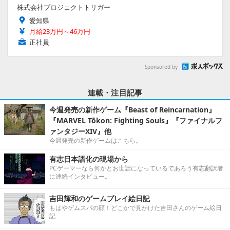
株式会社プロジェクトトリガー
愛知県
月給23万円～46万円
正社員
Sponsored by
連載・注目記事
今週発売の新作ゲーム『Beast of Reincarnation』
『MARVEL Tōkon: Fighting Souls』『ファイナルフ
ァンタジーXIV』他
今週発売の新作ゲームはこちら。
有志日本語化の現場から
PCゲーマーなら何かとお世話になっているであろう有志翻訳者
に連続インタビュー。
吉田輝和のゲームプレイ絵日記
もはやゲムスパの顔！どこかで見かけた吉田さんのゲーム絵日
記