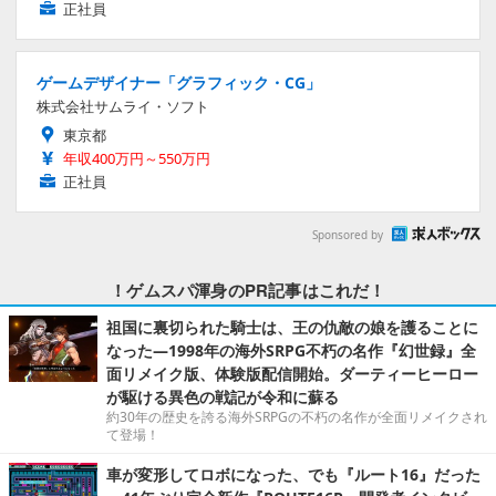
正社員
ゲームデザイナー「グラフィック・CG」
株式会社サムライ・ソフト
東京都
年収400万円～550万円
正社員
Sponsored by
！ゲムスパ渾身のPR記事はこれだ！
祖国に裏切られた騎士は、王の仇敵の娘を護ることに
なった―1998年の海外SRPG不朽の名作『幻世録』全
面リメイク版、体験版配信開始。ダーティーヒーロー
が駆ける異色の戦記が令和に蘇る
約30年の歴史を誇る海外SRPGの不朽の名作が全面リメイクされ
て登場！
車が変形してロボになった、でも『ルート16』だった