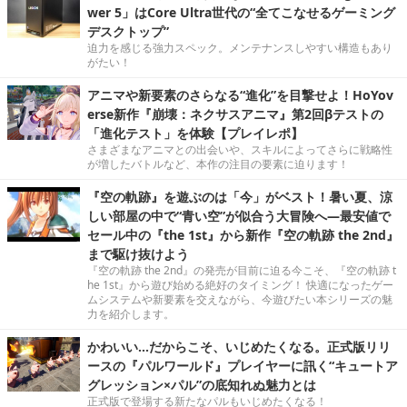
wer 5」はCore Ultra世代の“全てこなせるゲーミング
デスクトップ”
迫力を感じる強力スペック。メンテナンスしやすい構造もあり
がたい！
アニマや新要素のさらなる“進化”を目撃せよ！HoYov
erse新作『崩壊：ネクサスアニマ』第2回βテストの
「進化テスト」を体験【プレイレポ】
さまざまなアニマとの出会いや、スキルによってさらに戦略性
が増したバトルなど、本作の注目の要素に迫ります！
『空の軌跡』を遊ぶのは「今」がベスト！暑い夏、涼
しい部屋の中で“青い空”が似合う大冒険へ―最安値で
セール中の『the 1st』から新作『空の軌跡 the 2nd』
まで駆け抜けよう
『空の軌跡 the 2nd』の発売が目前に迫る今こそ、『空の軌跡 t
he 1st』から遊び始める絶好のタイミング！ 快適になったゲー
ムシステムや新要素を交えながら、今遊びたい本シリーズの魅
力を紹介します。
かわいい…だからこそ、いじめたくなる。正式版リリ
ースの『パルワールド』プレイヤーに訊く“キュートア
グレッション×パル”の底知れぬ魅力とは
正式版で登場する新たなパルもいじめたくなる！