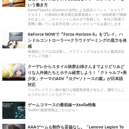
いう働き方
Game*Sparkと4Gamerの合同による就活イベント「キャリア
クエスト」の第4回が東京都立産業貿易センター浜松町館で開催
されました。このイベントに合わせて取材した、各社の現場で
実際に働いている若手社員へのインタビューをお届けします。
GeForce NOWで『Forza Horizon 6』をプレイ。ハ
ンドルコントローラー×クラウドゲーミングの底力を体
感
体感的にラグはほぼ無し。グラフィックスはもちろん最高設定
でプレイ可能！
クーデレからスタイル抜群お姉さんまでよりどりみど
りな人外娘たちとホテル経営しよう！「クトゥルフ×美
少女」テーマのADV『ヨグ=ソトースの庭』が日本語
対応
ツンデレドラゴン娘や無口な複眼死神美少女など、属性てんこ
もりのヒロインたちがアツい！
ゲームコマースの最前線ーXsolla特集
Xsollaの最新情報はこちらから！
AAAゲームも制作も妥協なし。「Lenovo Legion To