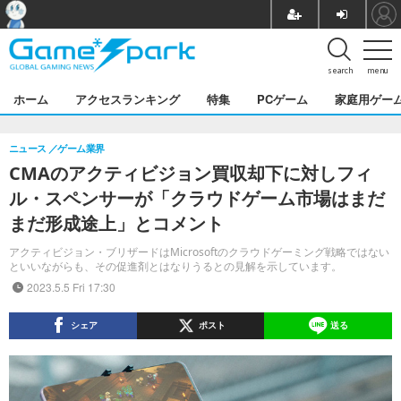
search
menu
ホーム
アクセスランキング
特集
PCゲーム
家庭用ゲー
ニュース
ゲーム業界
CMAのアクティビジョン買収却下に対しフィ
ル・スペンサーが「クラウドゲーム市場はまだ
まだ形成途上」とコメント
アクティビジョン・ブリザードはMicrosoftのクラウドゲーミング戦略ではない
といいながらも、その促進剤とはなりうるとの見解を示しています。
2023.5.5 Fri 17:30
シェア
ポスト
送る