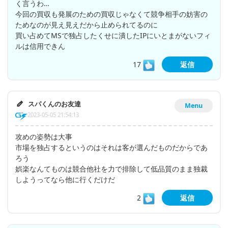
く言うわ…
今回の買収も発展のための買収じゃなくて競争相手の妨害の
ためなのが見え見えだから止められてるのに
買い占めてMSで独占したくせに潰したIPにいとまがないフィ
ルは信用できん
17
返信
スパくんのお友達
Menu
2023-05-05 21:54:13
攻めの姿勢は大事
市場を独占するというのはそれは客が選んだものだからであ
ろう
娯楽なんてものは競合他社を力で排除して低品質のまま独裁
しようってなら他に行くだけだ
2
返信