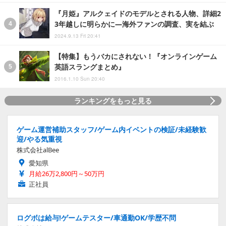
『月姫』アルクェイドのモデルとされる人物、詳細2
3年越しに明らかに―海外ファンの調査、実を結ぶ
2024.9.13 Fri 20:41
【特集】もうバカにされない！『オンラインゲーム
英語スラングまとめ』
2016.1.10 Sun 20:40
ランキングをもっと見る
ゲーム運営補助スタッフ/ゲーム内イベントの検証/未経験歓
迎/やる気重視
株式会社alBee
愛知県
月給26万2,800円～50万円
正社員
ログボは給与!ゲームテスター/車通勤OK/学歴不問