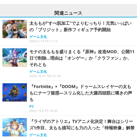
関連ニュース
太ももが“すべ肌加工”でよりむっちり！元気いっぱい
の「ブリジット」新作フィギュア予約開始
ゲーム文化
2023.4.14 Fri 17:12
モナの太ももを盛りまくる『原神』改造MOD、公開11
日で削除…理由は「オンゲー」か「クラファン」か、
それとも
ゲーム文化
2022.12.27 Tue 21:00
『Fortnite』×『DOOM』ドゥームスレイヤーの太も
もにナーフ疑惑―スリム化した大腿四頭筋に嘆きの声
も
PC
2022.12.9 Fri 19:30
『ライザのアトリエ』TVアニメ化決定！舞台はシリー
ズ1作目、太もも描写にも力の入った「特報映像」解禁
ゲーム文化