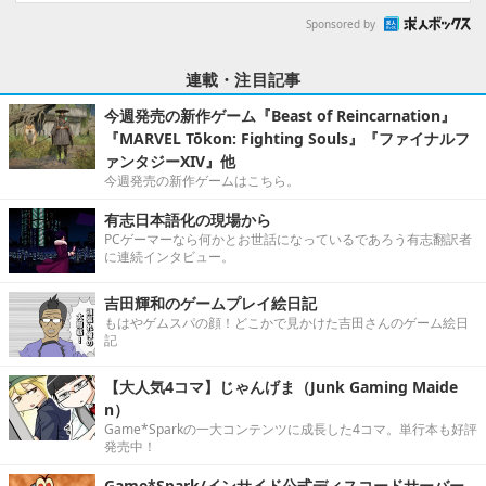
Sponsored by
連載・注目記事
今週発売の新作ゲーム『Beast of Reincarnation』
『MARVEL Tōkon: Fighting Souls』『ファイナルフ
ァンタジーXIV』他
今週発売の新作ゲームはこちら。
有志日本語化の現場から
PCゲーマーなら何かとお世話になっているであろう有志翻訳者
に連続インタビュー。
吉田輝和のゲームプレイ絵日記
もはやゲムスパの顔！どこかで見かけた吉田さんのゲーム絵日
記
【大人気4コマ】じゃんげま（Junk Gaming Maide
n）
Game*Sparkの一大コンテンツに成長した4コマ。単行本も好評
発売中！
Game*Spark/インサイド公式ディスコードサーバー