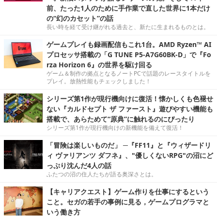
前、たった1人のために手作業で直した世界に1本だけ
の“幻のカセット”の話
長い時を経て受け継がれる過去と、新たに生まれるものとは。
ゲームプレイも録画配信もこれ1台。AMD Ryzen™ AI
プロセッサ搭載の「G TUNE P5-A7G60BK-D」で『Fo
rza Horizon 6』の世界を駆け回る
ゲーム＆制作の拠点となるノートPCで話題のレースタイトルを
プレイ。放熱性能もチェックしました！
シリーズ第1作が現行機向けに復活！懐かしくも色褪せ
ない『カルドセプト ザ ファースト』遊びやすい機能も
搭載で、あらためて“原典”に触れるのにぴったり
シリーズ第1作が現行機向けの新機能を備えて復活！
「冒険は楽しいものだ」 ─『FF11』と『ウィザードリ
ィ ヴァリアンツ ダフネ』、"優しくないRPG"の沼にど
っぷり沈んだ4人の話
ふたつの沼の住人たちが語る奥深さとは。
【キャリアクエスト】ゲーム作りを仕事にするという
こと。セガの若手の事例に見る，ゲームプログラマと
いう働き方