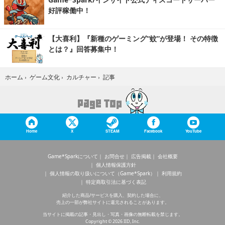
好評稼働中！
【大喜利】『新種のゲーミング“蚊”が登場！ その特徴
とは？』回答募集中！
記事
ホーム
›
ゲーム文化
›
カルチャー
›
Home
X
STEAM
Facebook
YouTube
Game*Sparkについて
お問合せ
広告掲載
会社概要
個人情報保護方針
個人情報の取り扱いについて（Game*Spark）
利用規約
特定商取引法に基づく表記
紹介した商品/サービスを購入、契約した場合に、
売上の一部が弊社サイトに還元されることがあります。
当サイトに掲載の記事・見出し・写真・画像の無断転載を禁じます。
Copyright © 2026 IID, Inc.