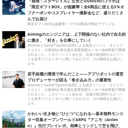
『崩壊：スターレイル』爻光とUGREENのコラボは
「限定ギフトBOX」が超豪華！全6商品に使える5％オ
フクーポンやコスプレイヤー撮影会など、盛りだくさ
んでお届け
限定ギフトBOXは超豪華！コラボ4商品や限定でグッズも
Aimingのエンジニアは、上下関係のない社内で自主的
に働き、「好き」を仕事にしていく
4GamerとGame*Sparkの合同による就活イベント「キャリア
クエスト」の第4回が東京都立産業貿易センター浜松町館で開催
されました。このイベントに合わせ、自身の就活時のエピソー
ドを若手クリエイターに聞いてみたので、その模様をお届けし
ます。
若手抜擢の環境で学んだこと――アプリボットの運営
プロデューサーが語る「巻き込み力」の重要性
4GamerとGame*Sparkの合同による就活イベント「キャリア
クエスト」の第4回が東京都立産業貿易センター浜松町館で開催
されました。このイベントに合わせ、自身の就活時のエピソー
ドを若手クリエイターに聞いてみたので、その模様をお届けし
ます。
かわいい生き物と"ひとつ"になれる―基本無料モンス
ター収集オープンワールドARPG『アニモ（Aniim
o）』先行プレイレポ。相棒とリンクして空を飛び、