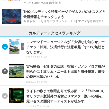
としたGame*Spark特別企画。
THQノルディック特集ページでゲムスパのオススメと
最新情報をチェックしよう
今最もホットな海外パブリッシャー THQ Nordicを徹底特集！
カルチャーアクセスランキング
ニンテンドーミュージアムが「大切なお知らせ」ー
チケット転売、決済代行に注意喚起「すべて無効と
なります」
2026.8.7 Fri 21:00
実写映画「ゼルダの伝説」宿敵・ガノンドロフ役が
明らかに！故サム・ニールも出演と海外報道。最後
の映画出演のひとつに
2026.8.7 Fri 11:05
ライトの数まで制限ありで恨み節！？『Fallout 3』
オリジナル版開発の苦労とリマスター版への期待。
元ベセスダ開発アーティストが明かす
2026.8.6 Thu 22:30