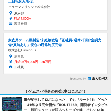
土日祝休み/駅近
ヒューマンリソシア株式会社
東京都
時給1,800円
派遣社員
家庭用ゲーム機製造/未経験歓迎「正社員/週休2日制/空調完
備/賞与あり」安心の研修制度完備
株式会社Luminous
埼玉県
月給26万5,000円～30万円
正社員
Sponsored by
！ゲムスパ渾身のPR記事はこれだ！
車が変形してロボになった、でも『ルート16』だった
―41年ぶり完全新作『ROUTE16R』開発者インタビュ
ー。新旧スタッフが語るシリーズの魂。そして41年