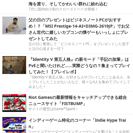
海を渡り、そしてかわいい群れに紛れ込む
7月に国内向け初のクローズドベータ開催！
父の日のプレゼントはビジネスノートPCがおすす
め！？「MSI Prestige-14-AI+D3MG-2619JP」でお父
さん世代に嬉しいカプコンの懐ゲーもいっしょにプレ
ゼントしてみた
父の日に奮発して「ビジネスノートPC」をプレゼントした息子
と父の心温まる一日？
『Identity V 第五人格』の新モード「手記の加筆」は
PvEと聞いたけれど……実際どうなの？集まってプレイ
してみた！【プレイレポ】
『Identity V 第五人格』が好きな人やプレイしたことある人、全
くプレイしたことがない人など、様々な4人を集めてプレイして
みました！
Riot Gamesの最新情報をキャッチアップできる総合
ニュースサイト「FISTBUMP」
サイトの運営はGame*Spark！
インディーゲーム特化のコーナー「Indie Hype Trai
n」
“ハードコアゲーマー”と“インディーゲーム”を繋げることを目的