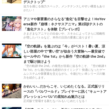
デスクトップ”
迫力を感じる強力スペック。メンテナンスしやすい構造もあり
がたい！
アニマや新要素のさらなる“進化”を目撃せよ！HoYov
erse新作『崩壊：ネクサスアニマ』第2回βテストの
「進化テスト」を体験【プレイレポ】
さまざまなアニマとの出会いや、スキルによってさらに戦略性
が増したバトルなど、本作の注目の要素に迫ります！
『空の軌跡』を遊ぶのは「今」がベスト！暑い夏、涼
しい部屋の中で“青い空”が似合う大冒険へ―最安値で
セール中の『the 1st』から新作『空の軌跡 the 2nd』
まで駆け抜けよう
『空の軌跡 the 2nd』の発売が目前に迫る今こそ、『空の軌跡 t
he 1st』から遊び始める絶好のタイミング！ 快適になったゲー
ムシステムや新要素を交えながら、今遊びたい本シリーズの魅
力を紹介します。
かわいい…だからこそ、いじめたくなる。正式版リリ
ースの『パルワールド』プレイヤーに訊く“キュートア
グレッション×パル”の底知れぬ魅力とは
正式版で登場する新たなパルもいじめたくなる！