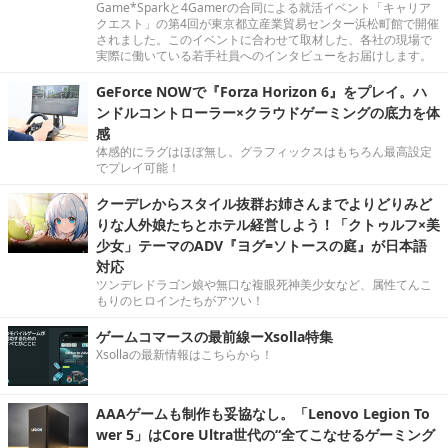
Game*Sparkと4Gamerの合同による就活イベント「キャリア
クエスト」の第4回が東京都立産業貿易センター浜松町館で開催
されました。このイベントに合わせて取材した、各社の現場で
実際に働いている若手社員へのインタビューをお届けします。
GeForce NOWで『Forza Horizon 6』をプレイ。ハ
ンドルコントローラー×クラウドゲーミングの底力を体
感
体感的にラグはほぼ無し。グラフィックスはもちろん最高設定
でプレイ可能！
クーデレからスタイル抜群お姉さんまでよりどりみど
りな人外娘たちとホテル経営しよう！「クトゥルフ×美
少女」テーマのADV『ヨグ=ソトースの庭』が日本語
対応
ツンデレドラゴン娘や無口な複眼死神美少女など、属性てんこ
もりのヒロインたちがアツい！
ゲームコマースの最前線ーXsolla特集
Xsollaの最新情報はこちらから！
AAAゲームも制作も妥協なし。「Lenovo Legion To
wer 5」はCore Ultra世代の“全てこなせるゲーミング