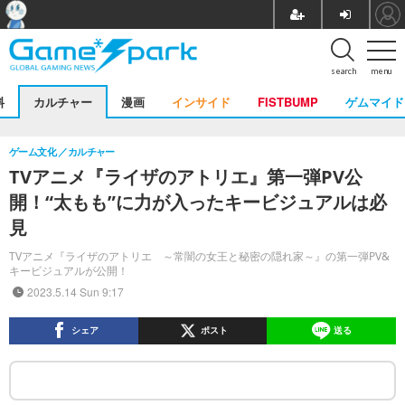
search
menu
料
カルチャー
漫画
インサイド
FISTBUMP
ゲムマイド
ゲーム文化
カルチャー
TVアニメ『ライザのアトリエ』第一弾PV公
開！“太もも”に力が入ったキービジュアルは必
見
TVアニメ『ライザのアトリエ ～常闇の女王と秘密の隠れ家～』の第一弾PV&
キービジュアルが公開！
2023.5.14 Sun 9:17
シェア
ポスト
送る