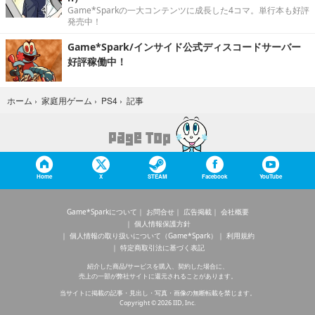
Game*Sparkの一大コンテンツに成長した4コマ。単行本も好評
発売中！
Game*Spark/インサイド公式ディスコードサーバー
好評稼働中！
記事
ホーム
›
家庭用ゲーム
›
PS4
›
Home
X
STEAM
Facebook
YouTube
Game*Sparkについて
お問合せ
広告掲載
会社概要
個人情報保護方針
個人情報の取り扱いについて（Game*Spark）
利用規約
特定商取引法に基づく表記
紹介した商品/サービスを購入、契約した場合に、
売上の一部が弊社サイトに還元されることがあります。
当サイトに掲載の記事・見出し・写真・画像の無断転載を禁じます。
Copyright © 2026 IID, Inc.