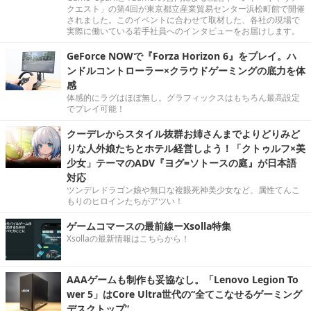
クエスト」の第4回が東京都立産業貿易センター浜松町館で開催
されました。このイベントに合わせて取材した、各社の現場で
実際に働いている若手社員へのインタビューをお届けします。
GeForce NOWで『Forza Horizon 6』をプレイ。ハ
ンドルコントローラー×クラウドゲーミングの底力を体
感
体感的にラグはほぼ無し。グラフィックスはもちろん最高設定
でプレイ可能！
クーデレからスタイル抜群お姉さんまでよりどりみど
りな人外娘たちとホテル経営しよう！「クトゥルフ×美
少女」テーマのADV『ヨグ=ソトースの庭』が日本語
対応
ツンデレドラゴン娘や無口な複眼死神美少女など、属性てんこ
もりのヒロインたちがアツい！
ゲームコマースの最前線ーXsolla特集
Xsollaの最新情報はこちらから！
AAAゲームも制作も妥協なし。「Lenovo Legion To
wer 5」はCore Ultra世代の“全てこなせるゲーミング
デスクトップ”