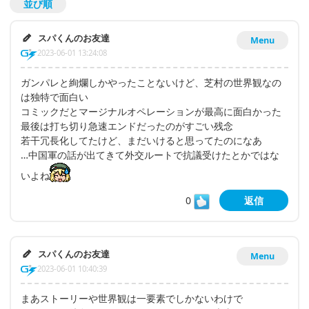
並び順
スパくんのお友達
Menu
2023-06-01 13:24:08
ガンパレと絢爛しかやったことないけど、芝村の世界観なの
は独特で面白い
コミックだとマージナルオペレーションが最高に面白かった
最後は打ち切り急速エンドだったのがすごい残念
若干冗長化してたけど、まだいけると思ってたのになあ
…中国軍の話が出てきて外交ルートで抗議受けたとかではな
いよね
0
返信
スパくんのお友達
Menu
2023-06-01 10:40:39
まあストーリーや世界観は一要素でしかないわけで