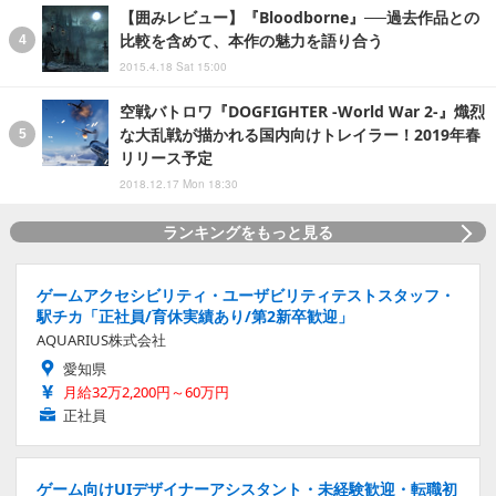
【囲みレビュー】『Bloodborne』──過去作品との
比較を含めて、本作の魅力を語り合う
2015.4.18 Sat 15:00
空戦バトロワ『DOGFIGHTER -World War 2-』熾烈
な大乱戦が描かれる国内向けトレイラー！2019年春
リリース予定
2018.12.17 Mon 18:30
ランキングをもっと見る
ゲームアクセシビリティ・ユーザビリティテストスタッフ・
駅チカ「正社員/育休実績あり/第2新卒歓迎」
AQUARIUS株式会社
愛知県
月給32万2,200円～60万円
正社員
ゲーム向けUIデザイナーアシスタント・未経験歓迎・転職初