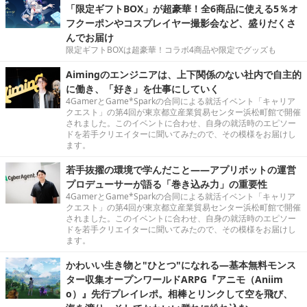
「限定ギフトBOX」が超豪華！全6商品に使える5％オ
フクーポンやコスプレイヤー撮影会など、盛りだくさ
んでお届け
限定ギフトBOXは超豪華！コラボ4商品や限定でグッズも
Aimingのエンジニアは、上下関係のない社内で自主的
に働き、「好き」を仕事にしていく
4GamerとGame*Sparkの合同による就活イベント「キャリア
クエスト」の第4回が東京都立産業貿易センター浜松町館で開催
されました。このイベントに合わせ、自身の就活時のエピソー
ドを若手クリエイターに聞いてみたので、その模様をお届けし
ます。
若手抜擢の環境で学んだこと――アプリボットの運営
プロデューサーが語る「巻き込み力」の重要性
4GamerとGame*Sparkの合同による就活イベント「キャリア
クエスト」の第4回が東京都立産業貿易センター浜松町館で開催
されました。このイベントに合わせ、自身の就活時のエピソー
ドを若手クリエイターに聞いてみたので、その模様をお届けし
ます。
かわいい生き物と"ひとつ"になれる―基本無料モンス
ター収集オープンワールドARPG『アニモ（Aniim
o）』先行プレイレポ。相棒とリンクして空を飛び、