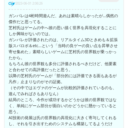
2023-06-01 2:06:26
ガンパレは4桁時間遊んだ、あれは素晴らしかったが…偶然の
傑作だと思ってる。
芝村氏はゲームの中へ彼の思い描く世界を具現化することに
しか興味がないのでは。
ガンパレが評価されたのは、リアルタイム3Dときめも＆拡張
版スパロボ＆etc...という「当時の良ゲーの良い点を昇華させ
寄せ集めた」素晴らしいゲームに芝村氏の世界観が乗っかっ
たから。
もちろん彼の世界観も多分に評価されるべきだけど、他要素
と合わせての高評価だったと思う。
以降の芝村氏のゲームが「部分的には評価できる面もあるが
凡作」止まりなのがその証拠。
（その中ではエヴァのゲームが比較的評価されているのも、
遊んでみればさもありなん）
結局のところ、今作が成功するかどうかは彼の世界観ではな
く、単純にゲーム部分が面白いのかどうかに懸かっていると
思う。
AI技術の発展は氏の世界観の具現化に大きく寄与してくれる
し、それを引き出すためのシステムも構築してるようだけ