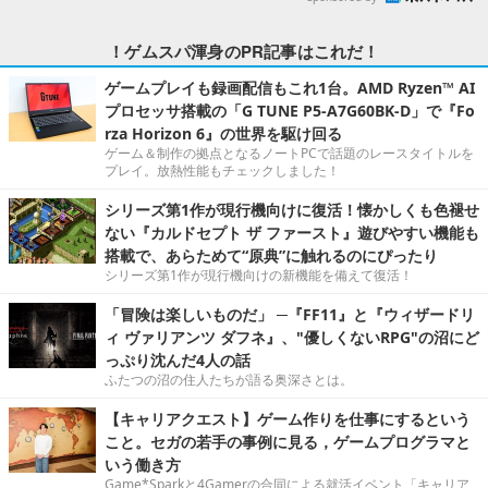
！ゲムスパ渾身のPR記事はこれだ！
ゲームプレイも録画配信もこれ1台。AMD Ryzen™ AI
プロセッサ搭載の「G TUNE P5-A7G60BK-D」で『Fo
rza Horizon 6』の世界を駆け回る
ゲーム＆制作の拠点となるノートPCで話題のレースタイトルを
プレイ。放熱性能もチェックしました！
シリーズ第1作が現行機向けに復活！懐かしくも色褪せ
ない『カルドセプト ザ ファースト』遊びやすい機能も
搭載で、あらためて“原典”に触れるのにぴったり
シリーズ第1作が現行機向けの新機能を備えて復活！
「冒険は楽しいものだ」 ─『FF11』と『ウィザードリ
ィ ヴァリアンツ ダフネ』、"優しくないRPG"の沼にど
っぷり沈んだ4人の話
ふたつの沼の住人たちが語る奥深さとは。
【キャリアクエスト】ゲーム作りを仕事にするという
こと。セガの若手の事例に見る，ゲームプログラマと
いう働き方
Game*Sparkと4Gamerの合同による就活イベント「キャリア