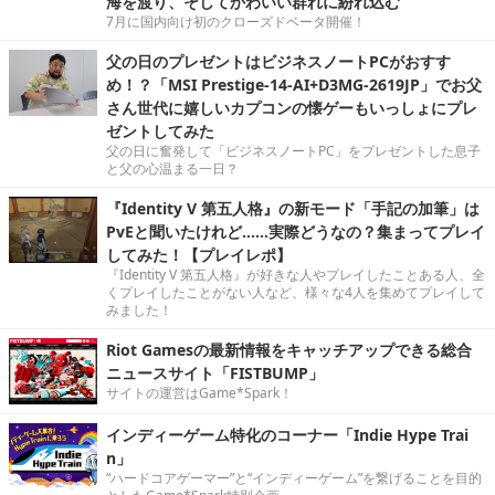
海を渡り、そしてかわいい群れに紛れ込む
7月に国内向け初のクローズドベータ開催！
父の日のプレゼントはビジネスノートPCがおすす
め！？「MSI Prestige-14-AI+D3MG-2619JP」でお父
さん世代に嬉しいカプコンの懐ゲーもいっしょにプレ
ゼントしてみた
父の日に奮発して「ビジネスノートPC」をプレゼントした息子
と父の心温まる一日？
『Identity V 第五人格』の新モード「手記の加筆」は
PvEと聞いたけれど……実際どうなの？集まってプレイ
してみた！【プレイレポ】
『Identity V 第五人格』が好きな人やプレイしたことある人、全
くプレイしたことがない人など、様々な4人を集めてプレイして
みました！
Riot Gamesの最新情報をキャッチアップできる総合
ニュースサイト「FISTBUMP」
サイトの運営はGame*Spark！
インディーゲーム特化のコーナー「Indie Hype Trai
n」
“ハードコアゲーマー”と“インディーゲーム”を繋げることを目的