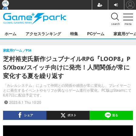
search
menu
ホーム
アクセスランキング
特集
PCゲーム
家庭用ゲー
家庭用ゲーム
PS4
芝村裕吏氏新作ジュブナイルRPG『LOOP8』P
S/Xbox/スイッチ向けに発売！人間関係が常に
変化する夏を繰り返す
「カレルシステム」によって仲間との関係や感情が常に変化し、プレイヤーご
とに発生するイベントやセリフが異なりゲーム進行が変化。PC版はSteamにて
6月7日に配信予定です。
2023.6.1 Thu 10:20
シェア
ポスト
送る