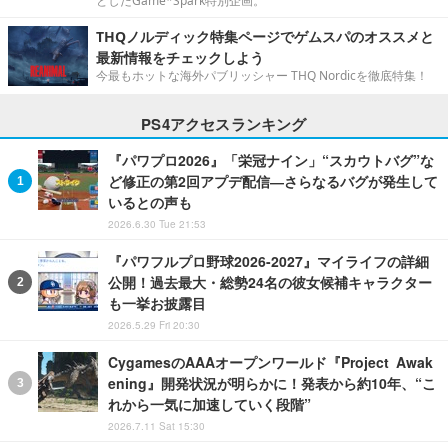
としたGame*Spark特別企画。
THQノルディック特集ページでゲムスパのオススメと
最新情報をチェックしよう
今最もホットな海外パブリッシャー THQ Nordicを徹底特集！
PS4アクセスランキング
『パワプロ2026』「栄冠ナイン」“スカウトバグ”な
ど修正の第2回アプデ配信―さらなるバグが発生して
いるとの声も
2026.6.30 Tue 21:53
『パワフルプロ野球2026-2027』マイライフの詳細
公開！過去最大・総勢24名の彼女候補キャラクター
も一挙お披露目
2026.5.29 Fri 20:30
CygamesのAAAオープンワールド『Project Awak
ening』開発状況が明らかに！発表から約10年、“こ
れから一気に加速していく段階”
2026.7.11 Sat 15:30