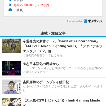
東京都
月給25万8,800円～32万円
正社員
Sponsored by
連載・注目記事
今週発売の新作ゲーム『Beast of Reincarnation』
『MARVEL Tōkon: Fighting Souls』『ファイナルフ
ァンタジーXIV』他
今週発売の新作ゲームはこちら。
有志日本語化の現場から
PCゲーマーなら何かとお世話になっているであろう有志翻訳者
に連続インタビュー。
吉田輝和のゲームプレイ絵日記
もはやゲムスパの顔！どこかで見かけた吉田さんのゲーム絵日
記
【大人気4コマ】じゃんげま（Junk Gaming Maide
n）