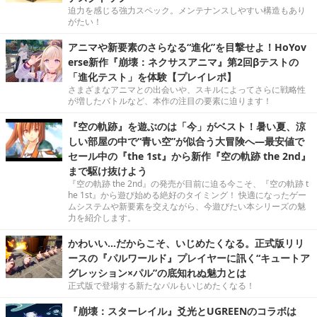
迫力を感じる強力スペック。メンテナンスしやすい構造もあり
がたい！
アニマや新要素のさらなる“進化”を目撃せよ！HoYov
erse新作『崩壊：ネクサスアニマ』第2回βテストの
「進化テスト」を体験【プレイレポ】
さまざまなアニマとの出会いや、スキルによってさらに戦略性
が増したバトルなど、本作の注目の要素に迫ります！
『空の軌跡』を遊ぶのは「今」がベスト！暑い夏、涼
しい部屋の中で“青い空”が似合う大冒険へ―最安値で
セール中の『the 1st』から新作『空の軌跡 the 2nd』
まで駆け抜けよう
『空の軌跡 the 2nd』の発売が目前に迫る今こそ、『空の軌跡 t
he 1st』から遊び始める絶好のタイミング！ 快適になったゲー
ムシステムや新要素を交えながら、今遊びたい本シリーズの魅
力を紹介します。
かわいい…だからこそ、いじめたくなる。正式版リリ
ースの『パルワールド』プレイヤーに訊く“キュートア
グレッション×パル”の底知れぬ魅力とは
正式版で登場する新たなパルもいじめたくなる！
『崩壊：スターレイル』爻光とUGREENのコラボは