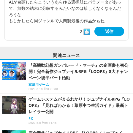
AIが台頭したらこういうあらゆる選択肢にパラメータがあっ
て、無数の結末に分岐するみたいなのは珍しくなくなるんだ
ろうな
もしかしたら同ジャンルで人間製最後の作品かもね
2
返信
関連ニュース
『高機動幻想ガンパレード・マーチ』の企画書も初公
開！完全新作ジュブナイルRPG『LOOP8』8大キャン
ペーン後半パート始動
家庭用ゲーム
2023.5.18 Thu 22:30
ゲームシステムがまるわかり！ジュブナイルRPG『LO
OP8』「見ればわかる！葦原中つ生活ガイド」最新ト
レイラー公開
PC
2023.5.8 Mon 14:45
完全新作ジュブナイルRPG 『LOOP8（ループエイ