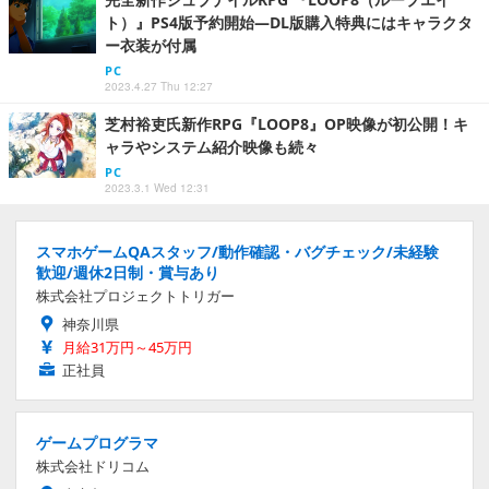
ト）』PS4版予約開始―DL版購入特典にはキャラクタ
ー衣装が付属
PC
2023.4.27 Thu 12:27
芝村裕吏氏新作RPG『LOOP8』OP映像が初公開！キ
ャラやシステム紹介映像も続々
PC
2023.3.1 Wed 12:31
スマホゲームQAスタッフ/動作確認・バグチェック/未経験
歓迎/週休2日制・賞与あり
株式会社プロジェクトトリガー
神奈川県
月給31万円～45万円
正社員
ゲームプログラマ
株式会社ドリコム