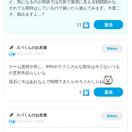
ど、気になるのが現状では冗長で退屈に見える戦闘面かな。
それでも期待はしているので届いたら遊んでみます。今度こ
そ、頼みますよ…？
21
返信
スパくんのお友達
Menu
2023-06-01 1:50:10
ゲーム思想や良し、RPGやテクニカルな部分は今三ないつも
の芝村作品らしいな
流石に今はあれなんで時間できたらやろうかしらね
2
返信
スパくんのお友達
Menu
2023-06-01 1:26:48