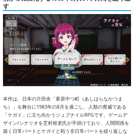
す
本作は、日本の片田舎「葦原中つ町（あしはらなかつま
ち）」を舞台に1983年の8月を過ごし、人類の脅威である
「ケガイ」に立ち向かうジュブナイルRPGです。ゲームデ
ザイン/シナリオを芝村裕吏氏が手掛けており、人間関係を
築く日常パートとケガイと戦う非日常パートを繰り返しな