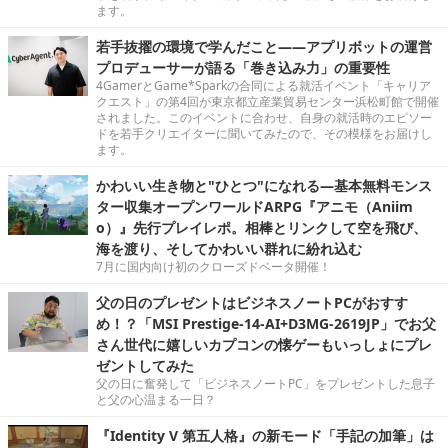
ます。
若手抜擢の環境で学んだこと――アプリボットの運営
プロデューサーが語る「巻き込み力」の重要性
4GamerとGame*Sparkの合同による就活イベント「キャリア
クエスト」の第4回が東京都立産業貿易センター浜松町館で開催
されました。このイベントに合わせ、自身の就活時のエピソー
ドを若手クリエイターに聞いてみたので、その模様をお届けし
ます。
かわいい生き物と"ひとつ"になれる―基本無料モンス
ター収集オープンワールドARPG『アニモ（Aniim
o）』先行プレイレポ。相棒とリンクして空を飛び、
海を渡り、そしてかわいい群れに紛れ込む
7月に国内向け初のクローズドベータ開催！
父の日のプレゼントはビジネスノートPCがおすす
め！？「MSI Prestige-14-AI+D3MG-2619JP」でお父
さん世代に嬉しいカプコンの懐ゲーもいっしょにプレ
ゼントしてみた
父の日に奮発して「ビジネスノートPC」をプレゼントした息子
と父の心温まる一日？
『Identity V 第五人格』の新モード「手記の加筆」は