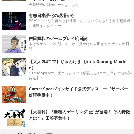
今週発売の新作ゲームはこちら。
有志日本語化の現場から
PCゲーマーなら何かとお世話になっているであろう有志翻訳者
に連続インタビュー。
吉田輝和のゲームプレイ絵日記
もはやゲムスパの顔！どこかで見かけた吉田さんのゲーム絵日
記
【大人気4コマ】じゃんげま（Junk Gaming Maide
n）
Game*Sparkの一大コンテンツに成長した4コマ。単行本も好評
発売中！
Game*Spark/インサイド公式ディスコードサーバー
好評稼働中！
【大喜利】『新種のゲーミング“蚊”が登場！ その特徴
とは？』回答募集中！