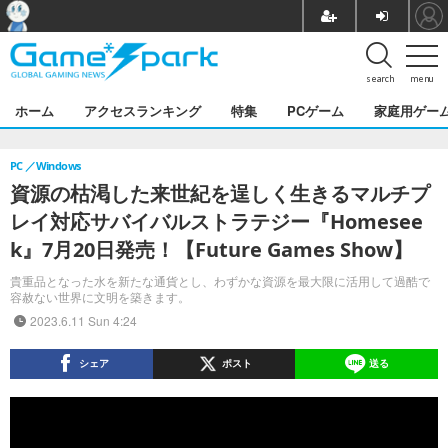
search
menu
ホーム
アクセスランキング
特集
PCゲーム
家庭用ゲー
PC
Windows
資源の枯渇した来世紀を逞しく生きるマルチプ
レイ対応サバイバルストラテジー『Homesee
k』7月20日発売！【Future Games Show】
貴重品となった水を新たな通貨とし、わずかな資源を最大限に活用して過酷で
容赦ない世界に文明を築きます。
2023.6.11 Sun 4:24
シェア
ポスト
送る