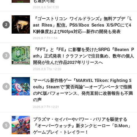
も選択可能
2026.8.8 Sat 0:30
『ゴーストリコン ワイルドランズ』無料アプデ「L
ast Rites」配信。PS5/Xbox Series X/S/PCにて4
K解像度および60fps対応―新作の開発も発表
2026.8.7 Fri 1:54
『FFT』と『FE』に影響を受けたSRPG『Beaten P
ath』正式発表！クラファンで注目集め、数年の個人
開発が生んだ作品2027年リリースへ
2026.8.6 Thu 12:30
マーベル新作格ゲー『MARVEL Tōkon: Fighting S
ouls』Steamで“賛否両論”―オープンベータで指摘
のPC版パフォーマンス、発売直前に改善報告も不満
の声
2026.8.7 Fri 12:21
プラズマ・セイバーやパワー・バリアを駆使する
『オーバーウォッチ』新タンクヒーロー「D.Mon」
ゲームプレイ・トレイラー！