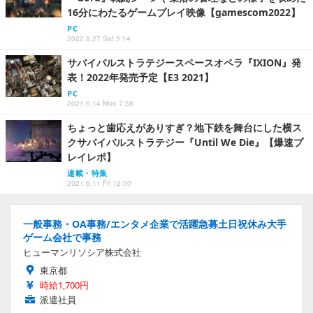
16分にわたるゲームプレイ映像【gamescom2022】
PC
2022.8.27 Sat 3:14
サバイバルストラテジースペースオペラ『IXION』発
表！2022年発売予定【E3 2021】
PC
2021.6.14 Mon 7:38
ちょっと歯応えがありすぎ？地下鉄を舞台にした横ス
クサバイバルストラテジー『Until We Die』【爆速プ
レイレポ】
連載・特集
2021.6.11 Fri 12:00
一般事務・OA事務/エンタメ企業で活躍急募土日祝休み大手
ゲーム会社で事務
ヒューマンリソシア株式会社
東京都
時給1,700円
派遣社員