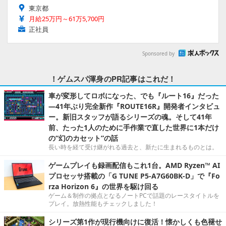
東京都
月給25万円～61万5,700円
正社員
Sponsored by
！ゲムスパ渾身のPR記事はこれだ！
車が変形してロボになった、でも『ルート16』だった
―41年ぶり完全新作『ROUTE16R』開発者インタビュ
ー。新旧スタッフが語るシリーズの魂。そして41年
前、たった1人のために手作業で直した世界に1本だけ
の“幻のカセット”の話
長い時を経て受け継がれる過去と、新たに生まれるものとは。
ゲームプレイも録画配信もこれ1台。AMD Ryzen™ AI
プロセッサ搭載の「G TUNE P5-A7G60BK-D」で『Fo
rza Horizon 6』の世界を駆け回る
ゲーム＆制作の拠点となるノートPCで話題のレースタイトルを
プレイ。放熱性能もチェックしました！
シリーズ第1作が現行機向けに復活！懐かしくも色褪せ