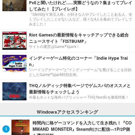
PvEと聞いたけれど……実際どうなの？集まってプレイ
してみた！【プレイレポ】
『Identity V 第五人格』が好きな人やプレイしたことある人、全
くプレイしたことがない人など、様々な4人を集めてプレイして
みました！
Riot Gamesの最新情報をキャッチアップできる総合
ニュースサイト「FISTBUMP」
サイトの運営はGame*Spark！
インディーゲーム特化のコーナー「Indie Hype Trai
n」
“ハードコアゲーマー”と“インディーゲーム”を繋げることを目的
としたGame*Spark特別企画。
THQノルディック特集ページでゲムスパのオススメと
最新情報をチェックしよう
今最もホットな海外パブリッシャー THQ Nordicを徹底特集！
Windowsアクセスランキング
時間内に格ゲーコマンドを入力して生き残れ！『CO
MMAND MONSTER』Steam向けに配信―1P/2P側