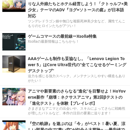
りな人外娘たちとホテル経営しよう！「クトゥルフ×美
少女」テーマのADV『ヨグ=ソトースの庭』が日本語
対応
ツンデレドラゴン娘や無口な複眼死神美少女など、属性てんこ
もりのヒロインたちがアツい！
ゲームコマースの最前線ーXsolla特集
Xsollaの最新情報はこちらから！
AAAゲームも制作も妥協なし。「Lenovo Legion To
wer 5」はCore Ultra世代の“全てこなせるゲーミング
デスクトップ”
迫力を感じる強力スペック。メンテナンスしやすい構造もあり
がたい！
アニマや新要素のさらなる“進化”を目撃せよ！HoYov
erse新作『崩壊：ネクサスアニマ』第2回βテストの
「進化テスト」を体験【プレイレポ】
さまざまなアニマとの出会いや、スキルによってさらに戦略性
が増したバトルなど、本作の注目の要素に迫ります！
『空の軌跡』を遊ぶのは「今」がベスト！暑い夏、涼
しい部屋の中で“青い空”が似合う大冒険へ―最安値で