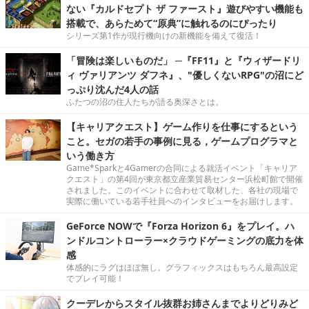
ない『カルドセプト ザ ファースト』遊びやすい機能も
搭載で、あらためて“原典”に触れるのにぴったり
シリーズ第1作が現行機向けの新機能を備えて復活！
「冒険は楽しいものだ」 ─『FF11』と『ウィザードリ
ィ ヴァリアンツ ダフネ』、"優しくないRPG"の沼にど
っぷり沈んだ4人の話
ふたつの沼の住人たちが語る奥深さとは。
【キャリアクエスト】ゲーム作りを仕事にするという
こと。セガの若手の事例に見る，ゲームプログラマと
いう働き方
Game*Sparkと4Gamerの合同による就活イベント「キャリア
クエスト」の第4回が東京都立産業貿易センター浜松町館で開催
されました。このイベントに合わせて取材した、各社の現場で
実際に働いている若手社員へのインタビューをお届けします。
GeForce NOWで『Forza Horizon 6』をプレイ。ハ
ンドルコントローラー×クラウドゲーミングの底力を体
感
体感的にラグはほぼ無し。グラフィックスはもちろん最高設定
でプレイ可能！
クーデレからスタイル抜群お姉さんまでよりどりみど