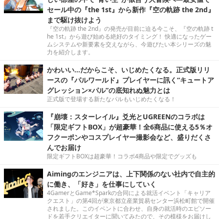
セール中の『the 1st』から新作『空の軌跡 the 2nd』
まで駆け抜けよう
『空の軌跡 the 2nd』の発売が目前に迫る今こそ、『空の軌跡 t
he 1st』から遊び始める絶好のタイミング！ 快適になったゲー
ムシステムや新要素を交えながら、今遊びたい本シリーズの魅
力を紹介します。
かわいい…だからこそ、いじめたくなる。正式版リリ
ースの『パルワールド』プレイヤーに訊く“キュートア
グレッション×パル”の底知れぬ魅力とは
正式版で登場する新たなパルもいじめたくなる！
『崩壊：スターレイル』爻光とUGREENのコラボは
「限定ギフトBOX」が超豪華！全6商品に使える5％オ
フクーポンやコスプレイヤー撮影会など、盛りだくさ
んでお届け
限定ギフトBOXは超豪華！コラボ4商品や限定でグッズも
Aimingのエンジニアは、上下関係のない社内で自主的
に働き、「好き」を仕事にしていく
4GamerとGame*Sparkの合同による就活イベント「キャリア
クエスト」の第4回が東京都立産業貿易センター浜松町館で開催
されました。このイベントに合わせ、自身の就活時のエピソー
ドを若手クリエイターに聞いてみたので、その模様をお届けし