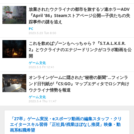
放棄されたウクライナの都市を旅するソ連ホラーADV
『April '86』Steamストアページ公開―子供たちの失
踪事件の謎を追え
PC
2023.5.23 Tue 8:00
これを飲めばゾーンもへっちゃら？『S.T.A.L.K.E.R.
2』とウクライナのエナジードリンクがコラボ動画を公
開
ゲーム文化
2023.5.5 Fri 12:41
オンラインゲームに隠された“秘密の新聞”…フィンラ
ンド日刊紙が『CS:GO』マップエディタでロシア向け
ウクライナ情勢を報道
ゲーム文化
2023.5.4 Thu 11:47
「27卒」ゲーム実況・eスポーツ動画の編集スタッフ・クリ
エイタースキル習得「正社員/残業ほぼなし推奨」映像・動
画系転職希望