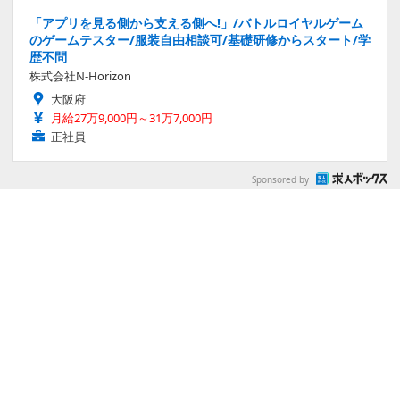
「アプリを見る側から支える側へ!」/バトルロイヤルゲーム
のゲームテスター/服装自由相談可/基礎研修からスタート/学
歴不問
株式会社N-Horizon
大阪府
月給27万9,000円～31万7,000円
正社員
Sponsored by
特集アクセスランキング
修理費が車体価格を超えた愛車コペンがついに逝っ
た。だから鬱憤晴らしに待ち遠しいシリーズ新作
『Car Mechanic Simulator 2026』に行く
2026.8.2 Sun 12:00
日本がまだ取りにいけていないメカゲーム市場―
『War Robots』3億人の成功から見える海外メカゲ
ーム市場と、日本のメカゲームへの提言【オリーさ