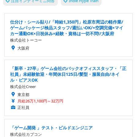
注目インディーミニ問答
Indie Hype Train
仕分け・シール貼り/「時給1,350円」松原市周辺の軽作業/
ゲームパッケージ検品スタッフ/週払いOK/×空調完備×マイ
カー通勤OK×日祝休み×経験・資格は一切不問!/大阪府
株式会社トーコー
大阪府
「新卒・27卒」ゲーム会社のバックオフィススタッフ・「正
社員」未経験歓迎・年間休日125日/髪型・服装自由/ネイ
ル・ピアスOK
株式会社Creer
東京都
月給26万1,100円～32万円
正社員
「ゲーム開発 」テスト・ビルドエンジニア
株式会社カプコン