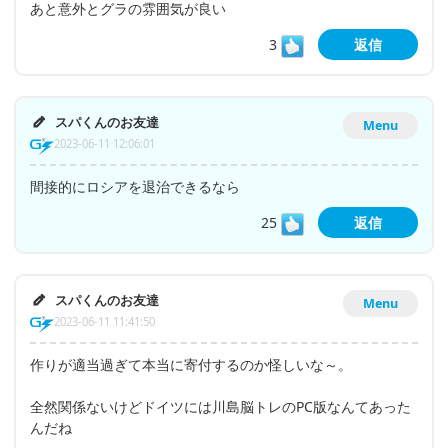
あと意外とグラの雰囲気が良い
3
返信
スパくんのお友達
Menu
2023-06-11 12:06:01
間接的にロシアを退治できるなら
25
返信
スパくんのお友達
Menu
2023-06-11 11:41:50
作りが適当過ぎて本当に寄付するのか怪しいな～。
全然関係ないけどドイツには川島脳トレのPC版なんてあった
んだね