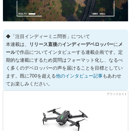
◆「注目インディーミニ問答」について
本連載は、
リリース直後
の
インディーデベロッパー
に
メ
ール
で作品についてインタビューする連載企画です。定
期的な連載にするため質問はフォーマット化し、なるべ
く多くのデベロッパーの声を届けることを目標としてい
ます。既に700を超える
他のインタビュー記事
もあわせ
てお楽しみください。