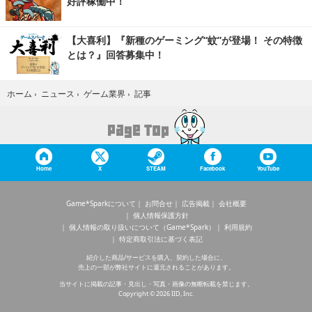
好評稼働中！
【大喜利】『新種のゲーミング“蚊”が登場！ その特徴
とは？』回答募集中！
記事
ホーム
›
ニュース
›
ゲーム業界
›
Home
X
STEAM
Facebook
YouTube
Game*Sparkについて
お問合せ
広告掲載
会社概要
個人情報保護方針
個人情報の取り扱いについて（Game*Spark）
利用規約
特定商取引法に基づく表記
紹介した商品/サービスを購入、契約した場合に、
売上の一部が弊社サイトに還元されることがあります。
当サイトに掲載の記事・見出し・写真・画像の無断転載を禁じます。
Copyright © 2026 IID, Inc.