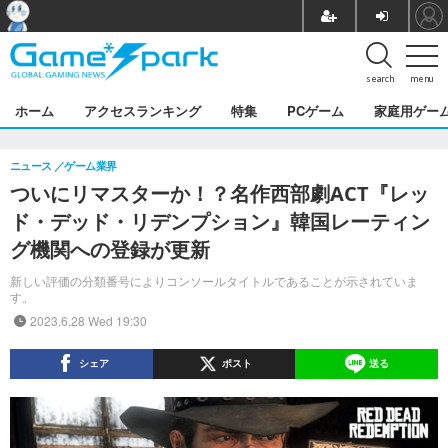
search
menu
ホーム
アクセスランキング
特集
PCゲーム
家庭用ゲー
ニュース
ゲーム業界
ついにリマスターか！？名作西部劇ACT『レッ
ド・デッド・リデンプション』韓国レーティン
グ機関への登録が更新
新しい評価の分類番号によりコンソールタイトルであることが示されていま
す。
2023.6.28 Wed 19:30
シェア
ポスト
送る