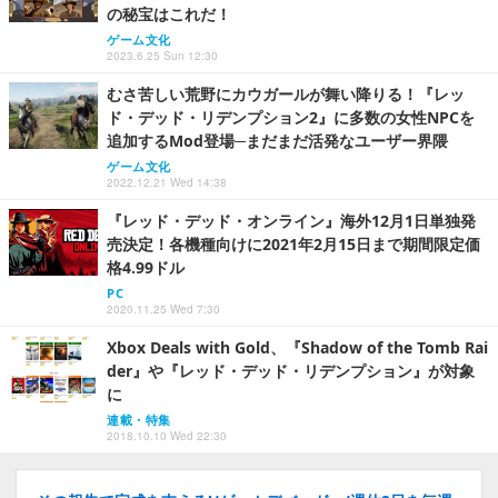
の秘宝はこれだ！
ゲーム文化
2023.6.25 Sun 12:30
むさ苦しい荒野にカウガールが舞い降りる！『レッ
ド・デッド・リデンプション2』に多数の女性NPCを
追加するMod登場─まだまだ活発なユーザー界隈
ゲーム文化
2022.12.21 Wed 14:38
『レッド・デッド・オンライン』海外12月1日単独発
売決定！各機種向けに2021年2月15日まで期間限定価
格4.99ドル
PC
2020.11.25 Wed 7:30
Xbox Deals with Gold、『Shadow of the Tomb Rai
der』や『レッド・デッド・リデンプション』が対象
に
連載・特集
2018.10.10 Wed 22:30