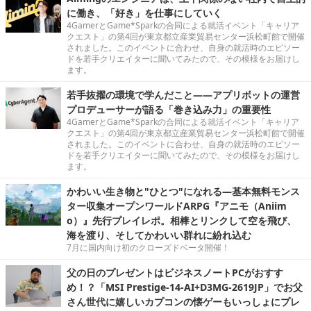
に働き、「好き」を仕事にしていく
4GamerとGame*Sparkの合同による就活イベント「キャリア
クエスト」の第4回が東京都立産業貿易センター浜松町館で開催
されました。このイベントに合わせ、自身の就活時のエピソー
ドを若手クリエイターに聞いてみたので、その模様をお届けし
ます。
若手抜擢の環境で学んだこと――アプリボットの運営
プロデューサーが語る「巻き込み力」の重要性
4GamerとGame*Sparkの合同による就活イベント「キャリア
クエスト」の第4回が東京都立産業貿易センター浜松町館で開催
されました。このイベントに合わせ、自身の就活時のエピソー
ドを若手クリエイターに聞いてみたので、その模様をお届けし
ます。
かわいい生き物と"ひとつ"になれる―基本無料モンス
ター収集オープンワールドARPG『アニモ（Aniim
o）』先行プレイレポ。相棒とリンクして空を飛び、
海を渡り、そしてかわいい群れに紛れ込む
7月に国内向け初のクローズドベータ開催！
父の日のプレゼントはビジネスノートPCがおすす
め！？「MSI Prestige-14-AI+D3MG-2619JP」でお父
さん世代に嬉しいカプコンの懐ゲーもいっしょにプレ