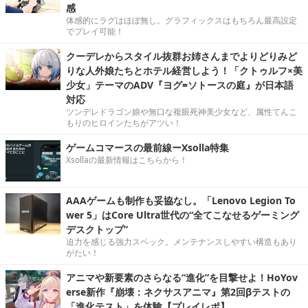
感
体感的にラグはほぼ無し。グラフィックスはもちろん最高設定
でプレイ可能！
クーデレからスタイル抜群お姉さんまでよりどりみど
りな人外娘たちとホテル経営しよう！「クトゥルフ×美
少女」テーマのADV『ヨグ=ソトースの庭』が日本語
対応
ツンデレドラゴン娘や無口な複眼死神美少女など、属性てんこ
もりのヒロインたちがアツい！
ゲームコマースの最前線ーXsolla特集
Xsollaの最新情報はこちらから！
AAAゲームも制作も妥協なし。「Lenovo Legion To
wer 5」はCore Ultra世代の“全てこなせるゲーミング
デスクトップ”
迫力を感じる強力スペック。メンテナンスしやすい構造もあり
がたい！
アニマや新要素のさらなる“進化”を目撃せよ！HoYov
erse新作『崩壊：ネクサスアニマ』第2回βテストの
「進化テスト」を体験【プレイレポ】