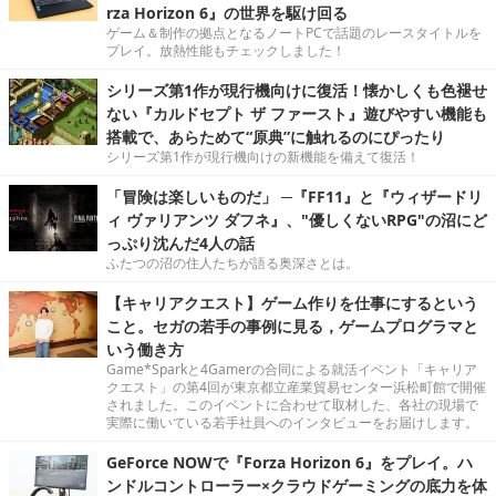
rza Horizon 6』の世界を駆け回る
ゲーム＆制作の拠点となるノートPCで話題のレースタイトルを
プレイ。放熱性能もチェックしました！
シリーズ第1作が現行機向けに復活！懐かしくも色褪せ
ない『カルドセプト ザ ファースト』遊びやすい機能も
搭載で、あらためて“原典”に触れるのにぴったり
シリーズ第1作が現行機向けの新機能を備えて復活！
「冒険は楽しいものだ」 ─『FF11』と『ウィザードリ
ィ ヴァリアンツ ダフネ』、"優しくないRPG"の沼にど
っぷり沈んだ4人の話
ふたつの沼の住人たちが語る奥深さとは。
【キャリアクエスト】ゲーム作りを仕事にするという
こと。セガの若手の事例に見る，ゲームプログラマと
いう働き方
Game*Sparkと4Gamerの合同による就活イベント「キャリア
クエスト」の第4回が東京都立産業貿易センター浜松町館で開催
されました。このイベントに合わせて取材した、各社の現場で
実際に働いている若手社員へのインタビューをお届けします。
GeForce NOWで『Forza Horizon 6』をプレイ。ハ
ンドルコントローラー×クラウドゲーミングの底力を体