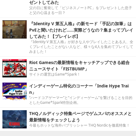
ゼントしてみた
父の日に奮発して「ビジネスノートPC」をプレゼントした息子
と父の心温まる一日？
『Identity V 第五人格』の新モード「手記の加筆」は
PvEと聞いたけれど……実際どうなの？集まってプレイ
してみた！【プレイレポ】
『Identity V 第五人格』が好きな人やプレイしたことある人、全
くプレイしたことがない人など、様々な4人を集めてプレイして
みました！
Riot Gamesの最新情報をキャッチアップできる総合
ニュースサイト「FISTBUMP」
サイトの運営はGame*Spark！
インディーゲーム特化のコーナー「Indie Hype Trai
n」
“ハードコアゲーマー”と“インディーゲーム”を繋げることを目的
としたGame*Spark特別企画。
THQノルディック特集ページでゲムスパのオススメと
最新情報をチェックしよう
今最もホットな海外パブリッシャー THQ Nordicを徹底特集！