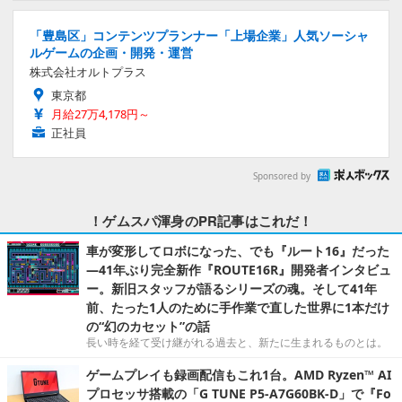
「豊島区」コンテンツプランナー「上場企業」人気ソーシャ
ルゲームの企画・開発・運営
株式会社オルトプラス
東京都
月給27万4,178円～
正社員
Sponsored by
！ゲムスパ渾身のPR記事はこれだ！
車が変形してロボになった、でも『ルート16』だった
―41年ぶり完全新作『ROUTE16R』開発者インタビュ
ー。新旧スタッフが語るシリーズの魂。そして41年
前、たった1人のために手作業で直した世界に1本だけ
の“幻のカセット”の話
長い時を経て受け継がれる過去と、新たに生まれるものとは。
ゲームプレイも録画配信もこれ1台。AMD Ryzen™ AI
プロセッサ搭載の「G TUNE P5-A7G60BK-D」で『Fo