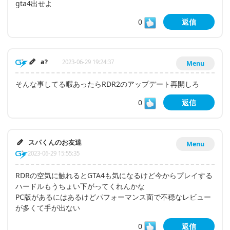
gta4出せよ
0
返信
a?
2023-06-29 19:24:37
Menu
そんな事してる暇あったらRDR2のアップデート再開しろ
0
返信
スパくんのお友達
Menu
2023-06-29 15:55:35
RDRの空気に触れるとGTA4も気になるけど今からプレイする
ハードルもうちょい下がってくれんかな
PC版があるにはあるけどパフォーマンス面で不穏なレビュー
が多くて手が出ない
0
返信