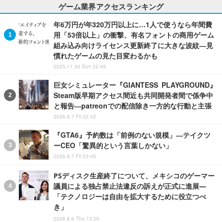
ゲーム業界アクセスランキング
年6万円が年320万円以上に…1人で使うなら年間費
用「53倍以上」の衝撃、有名フォントの商用ゲーム
組み込み向けライセンス更新終了に大きな波紋―見
慣れたゲームの見た目変わるかも
2025.11.30 Sun 22:49
巨女シミュレーター『GIANTESS PLAYGROUND』
Steam版早期アクセス間近も共同開発者間で係争中
と報告―patreonでの配信除き一方的な行動と主張
2026.8.7 Fri 22:42
『GTA6』予約数は「前例のない規模」―テイクツ
ーCEO「驚異的という言葉しかない」
2026.8.7 Fri 23:45
PSディスク生産終了について、メキシコのゲーマー
議員による独占禁止法違反の訴えが正式に進展―
「テクノロジーは自由を拡大するために役立つべ
き」
2026.8.6 Thu 13:00