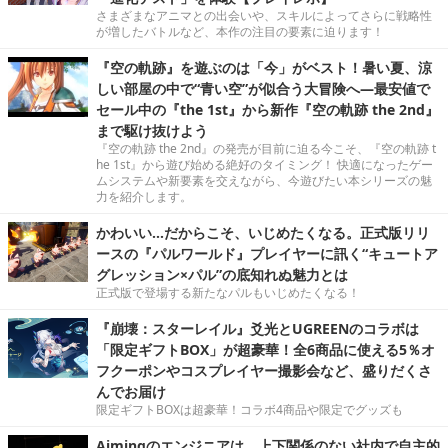
さまざまなアニマとの出会いや、スキルによってさらに戦略性
が増したバトルなど、本作の注目の要素に迫ります！
『空の軌跡』を遊ぶのは「今」がベスト！暑い夏、涼
しい部屋の中で“青い空”が似合う大冒険へ―最安値で
セール中の『the 1st』から新作『空の軌跡 the 2nd』
まで駆け抜けよう
『空の軌跡 the 2nd』の発売が目前に迫る今こそ、『空の軌跡 t
he 1st』から遊び始める絶好のタイミング！ 快適になったゲー
ムシステムや新要素を交えながら、今遊びたい本シリーズの魅
力を紹介します。
かわいい…だからこそ、いじめたくなる。正式版リリ
ースの『パルワールド』プレイヤーに訊く“キュートア
グレッション×パル”の底知れぬ魅力とは
正式版で登場する新たなパルもいじめたくなる！
『崩壊：スターレイル』爻光とUGREENのコラボは
「限定ギフトBOX」が超豪華！全6商品に使える5％オ
フクーポンやコスプレイヤー撮影会など、盛りだくさ
んでお届け
限定ギフトBOXは超豪華！コラボ4商品や限定でグッズも
Aimingのエンジニアは、上下関係のない社内で自主的