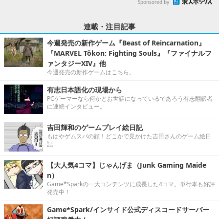
Sponsored by
連載・注目記事
今週発売の新作ゲーム『Beast of Reincarnation』
『MARVEL Tōkon: Fighting Souls』『ファイナルフ
ァンタジーXIV』他
今週発売の新作ゲームはこちら。
有志日本語化の現場から
PCゲーマーなら何かとお世話になっているであろう有志翻訳者
に連続インタビュー。
吉田輝和のゲームプレイ絵日記
もはやゲムスパの顔！どこかで見かけた吉田さんのゲーム絵日
記
【大人気4コマ】じゃんげま（Junk Gaming Maide
n）
Game*Sparkの一大コンテンツに成長した4コマ。単行本も好評
発売中！
Game*Spark/インサイド公式ディスコードサーバー