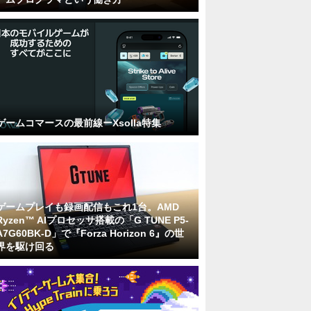
ゲームコマースの最前線ーXsolla特集
ゲームプレイも録画配信もこれ1台。AMD
Ryzen™ AIプロセッサ搭載の「G TUNE P5-
A7G60BK-D」で『Forza Horizon 6』の世
界を駆け回る