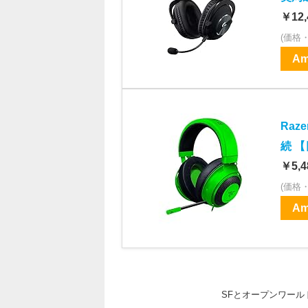
￥12,
(価格
Am
Raz
続 【
￥5,4
(価格
Am
SFとオープンワー