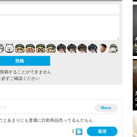
間投稿することができません
を必ずご確認ください
41:01
Menu
だとあまりにも普通に詐欺商品売ってるんだもん
2
返信