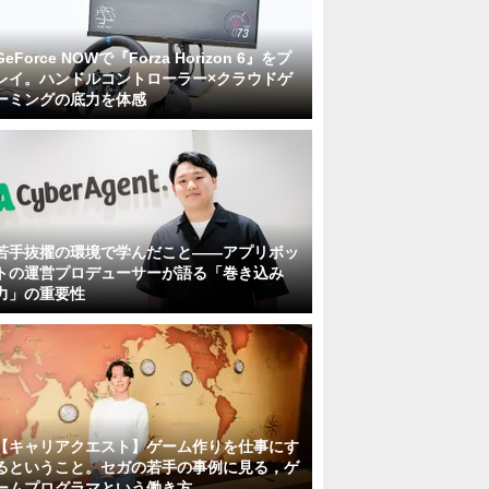
GeForce NOWで『Forza Horizon 6』をプ
レイ。ハンドルコントローラー×クラウドゲ
ーミングの底力を体感
若手抜擢の環境で学んだこと――アプリボッ
トの運営プロデューサーが語る「巻き込み
力」の重要性
【キャリアクエスト】ゲーム作りを仕事にす
るということ。セガの若手の事例に見る，ゲ
ームプログラマという働き方