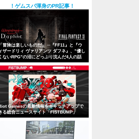
！ゲムスパ渾身のPR記事！
「冒険は楽しいものだ」 ─『FF11』と『ウ
ィザードリィ ヴァリアンツ ダフネ』、"優し
くないRPG"の沼にどっぷり沈んだ4人の話
Riot Gamesの最新情報をキャッチアップで
きる総合ニュースサイト「FISTBUMP」