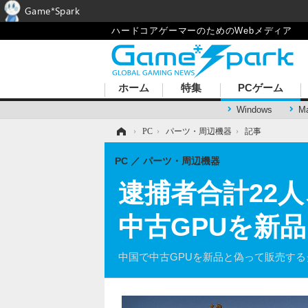
Game*Spark
ハードコアゲーマーのためのWebメディア
ホーム
特集
PCゲーム
Windows
M
ホーム
›
PC
›
パーツ・周辺機器
›
記事
PC
パーツ・周辺機器
逮捕者合計22
中古GPUを新
中国で中古GPUを新品と偽って販売する