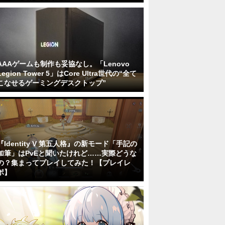
AAAゲームも制作も妥協なし。「Lenovo
Legion Tower 5」はCore Ultra世代の“全て
こなせるゲーミングデスクトップ”
『Identity V 第五人格』の新モード「手記の
加筆」はPvEと聞いたけれど……実際どうな
の？集まってプレイしてみた！【プレイレ
ポ】