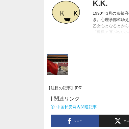
K.K.
1990年3月の京
き。心理学部卒ゆえ
乙女心となるとから
「尻尾と耳がないか
ソコン代の足しにと
【注目の記事】[PR]
関連リンク
中国长安网内関連記事
シェア
ポ