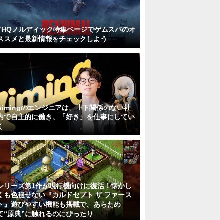
THQノルディック特集ページでゲムスパのオ
ススメと最新情報をチェックしよう
Aimingのエンジニアは、上下関係のない社
内で自主的に働き、「好き」を仕事にしてい
く
シリーズ第1作が現行機向けに復活！懐かし
くも色褪せない『カルドセプト ザ ファース
ト』遊びやすい機能も搭載で、あらため
て“原典”に触れるのにぴったり