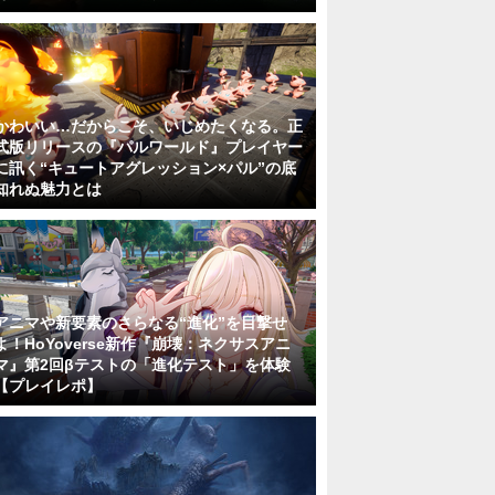
かわいい…だからこそ、いじめたくなる。正
式版リリースの『パルワールド』プレイヤー
に訊く“キュートアグレッション×パル”の底
知れぬ魅力とは
アニマや新要素のさらなる“進化”を目撃せ
よ！HoYoverse新作『崩壊：ネクサスアニ
マ』第2回βテストの「進化テスト」を体験
【プレイレポ】