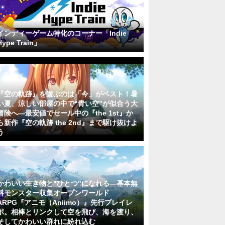
インディーゲーム特化のコーナー「Indie
Hype Train」
『空の軌跡』を遊ぶのは「今」がベスト！暑
い夏、涼しい部屋の中で“青い空”が似合う大
冒険へ―最安値でセール中の『the 1st』か
ら新作『空の軌跡 the 2nd』まで駆け抜けよ
う
かわいい生き物と"ひとつ"になれる―基本無
料モンスター収集オープンワールド
ARPG『アニモ（Aniimo）』先行プレイレ
ポ。相棒とリンクして空を飛び、海を渡り、
そしてかわいい群れに紛れ込む