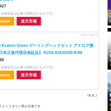
427
・在庫状況は記事公開時点のものです)
azon
楽天市場
er Kraken Green ゲーミングヘッドセット アナログ接
日本正規代理店保証品】 RZ04-02830200-R3M
80
・在庫状況は記事公開時点のものです)
azon
楽天市場
《K.K.》
ルドとミリタリー系が主食です