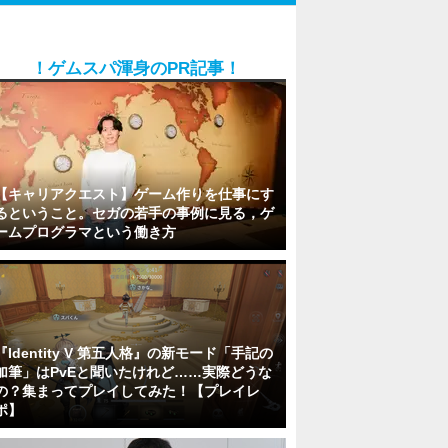
！ゲムスパ渾身のPR記事！
【キャリアクエスト】ゲーム作りを仕事にす
るということ。セガの若手の事例に見る，ゲ
ームプログラマという働き方
『Identity V 第五人格』の新モード「手記の
加筆」はPvEと聞いたけれど……実際どうな
の？集まってプレイしてみた！【プレイレ
ポ】