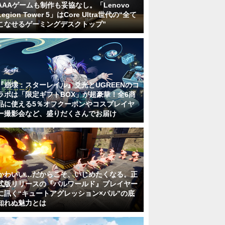
AAAゲームも制作も妥協なし。「Lenovo
Legion Tower 5」はCore Ultra世代の“全て
こなせるゲーミングデスクトップ”
『崩壊：スターレイル』爻光とUGREENのコ
ラボは「限定ギフトBOX」が超豪華！全6商
品に使える5％オフクーポンやコスプレイヤ
ー撮影会など、盛りだくさんでお届け
かわいい…だからこそ、いじめたくなる。正
式版リリースの『パルワールド』プレイヤー
に訊く“キュートアグレッション×パル”の底
知れぬ魅力とは