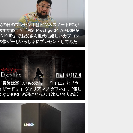
父の日のプレゼントはビジネスノートPCが
おすすめ！？「MSI Prestige-14-AI+D3MG-
2619JP」でお父さん世代に嬉しいカプコン
の懐ゲーもいっしょにプレゼントしてみた
「冒険は楽しいものだ」 ─『FF11』と『ウ
ィザードリィ ヴァリアンツ ダフネ』、"優し
くないRPG"の沼にどっぷり沈んだ4人の話