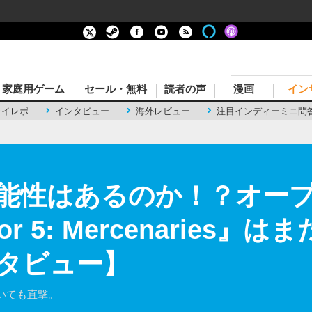
家庭用ゲーム
セール・無料
読者の声
漫画
イン
レイレポ
インタビュー
海外レビュー
注目インディーミニ問
能性はあるのか！？オー
ior 5: Mercenaries
タビュー】
いても直撃。