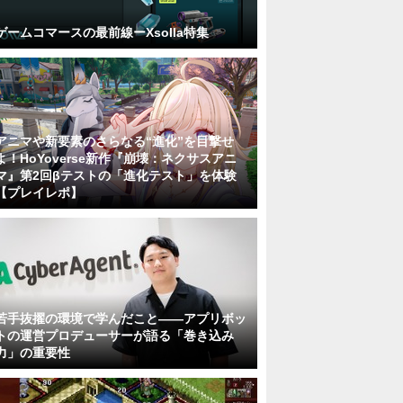
ゲームコマースの最前線ーXsolla特集
アニマや新要素のさらなる“進化”を目撃せ
よ！HoYoverse新作『崩壊：ネクサスアニ
マ』第2回βテストの「進化テスト」を体験
【プレイレポ】
若手抜擢の環境で学んだこと――アプリボッ
トの運営プロデューサーが語る「巻き込み
力」の重要性