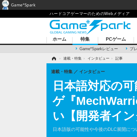
Game*Spark
ハードコアゲーマーのためのWebメディア
ホーム
特集
PCゲーム
Game*Sparkレビュー
プ
ホーム
›
連載・特集
›
インタビュー
›
記事
連載・特集
インタビュー
日本語対応の可
ゲ『MechWarr
い【開発者イン
日本語版の可能性や今後のDLC展開につ