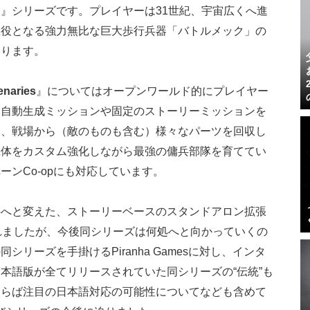
）
』シリーズです。プレイヤーは31世紀、宇宙広くへ進
主役となる強力無比な巨大歩行兵器「バトルメック」の
なります。
enaries
』についてはオープンワールド的にプレイヤー
な自動生成ミッションや固定のストーリーミッションを
り、戦場から（敵のものも含む）様々なパーツを回収し
機体をカスタム強化しながら最強の傭兵部隊を育ててい
ンCo-opにも対応しています。
5へと変えた、ストーリーベースのスタンドアロン拡張
れましたが、今後同シリーズは何処へと向かっていくの
リーズを手掛けるPiranha Gamesに対し、インタ
本語版が全てリリースされていた同シリーズの“伝統”も
ならば注目の日本語対応の可能性についてなども含めて