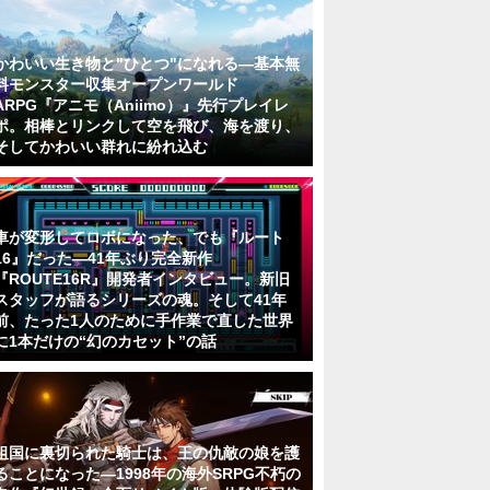
かわいい生き物と"ひとつ"になれる―基本無
料モンスター収集オープンワールド
ARPG『アニモ（Aniimo）』先行プレイレ
ポ。相棒とリンクして空を飛び、海を渡り、
そしてかわいい群れに紛れ込む
車が変形してロボになった、でも『ルート
16』だった―41年ぶり完全新作
『ROUTE16R』開発者インタビュー。新旧
スタッフが語るシリーズの魂。そして41年
前、たった1人のために手作業で直した世界
に1本だけの“幻のカセット”の話
祖国に裏切られた騎士は、王の仇敵の娘を護
ることになった―1998年の海外SRPG不朽の