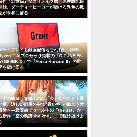
名作『幻世録』全面リメイク版、体験版配信
開始。ダーティーヒーローが駆ける異色の戦
記が令和に蘇る
ゲームプレイも録画配信もこれ1台。AMD
Ryzen™ AIプロセッサ搭載の「G TUNE P5-
A7G60BK-D」で『Forza Horizon 6』の世
界を駆け回る
『空の軌跡』を遊ぶのは「今」がベスト！暑
い夏、涼しい部屋の中で“青い空”が似合う大
冒険へ―最安値でセール中の『the 1st』か
ら新作『空の軌跡 the 2nd』まで駆け抜けよ
う