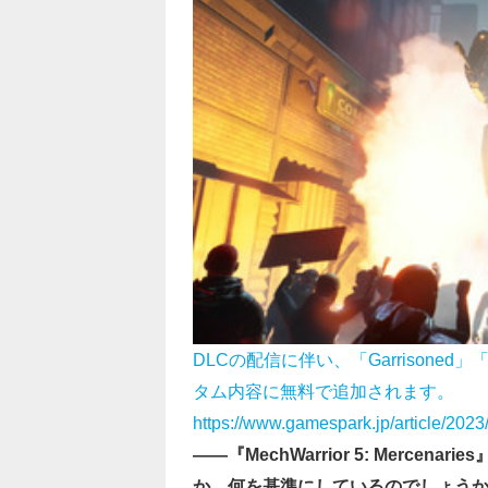
DLCの配信に伴い、「Garrisoned」
タム内容に無料で追加されます。
https://www.gamespark.jp/article/202
――『MechWarrior 5: Merc
か、何を基準にしているのでしょう