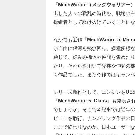
『
MechWarrior（メックウォリアー
出した人々の戦乱の時代を、戦場の
操縦者として駆け抜けていくことに
なかでも近作『
MechWarrior 5: Merc
が自由に銀河を飛び回り、多種多様
通じて、好みの機体や仲間を集めた
たり、それらを用いて愛機や仲間の
く作品でした。また今作ではキャンペー
シリーズ新作として、エンジンをUE
『
MechWarrior 5: Clans
』も発表さ
でしょうか。そこで本記事では近年の同シ
ビューを敢行。ナンバリング作品の日
ここで終わりなのか、日本ユーザー