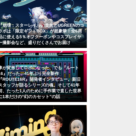
『崩壊：スターレイル』爻光とUGREENのコ
ラボは「限定ギフトBOX」が超豪華！全6商
品に使える5％オフクーポンやコスプレイヤ
ー撮影会など、盛りだくさんでお届け
車が変形してロボになった、でも『ルート
16』だった―41年ぶり完全新作
『ROUTE16R』開発者インタビュー。新旧
スタッフが語るシリーズの魂。そして41年
前、たった1人のために手作業で直した世界
に1本だけの“幻のカセット”の話