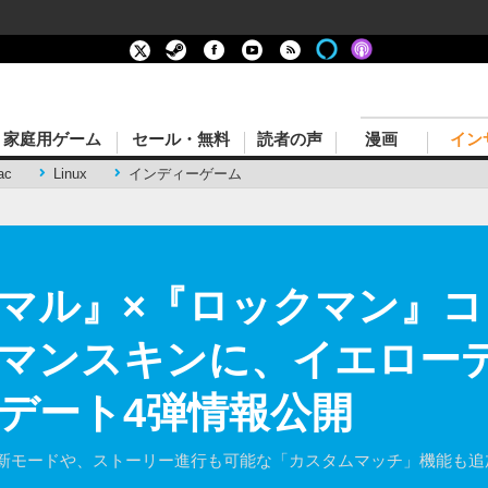
家庭用ゲーム
セール・無料
読者の声
漫画
イン
ac
Linux
インディーゲーム
マル』×『ロックマン』コ
マンスキンに、イエロー
デート4弾情報公開
む新モードや、ストーリー進行も可能な「カスタムマッチ」機能も追