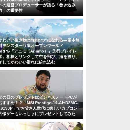
トの運営プロデューサーが語る「巻き込み
力」の重要性
かわいい生き物と"ひとつ"になれる―基本無
料モンスター収集オープンワールド
ARPG『アニモ（Aniimo）』先行プレイレ
ポ。相棒とリンクして空を飛び、海を渡り、
そしてかわいい群れに紛れ込む
父の日のプレゼントはビジネスノートPCが
おすすめ！？「MSI Prestige-14-AI+D3MG-
2619JP」でお父さん世代に嬉しいカプコン
の懐ゲーもいっしょにプレゼントしてみた