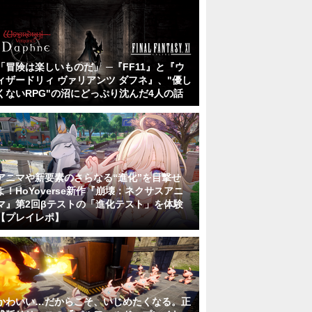
「冒険は楽しいものだ」 ─『FF11』と『ウ
ィザードリィ ヴァリアンツ ダフネ』、"優し
くないRPG"の沼にどっぷり沈んだ4人の話
アニマや新要素のさらなる“進化”を目撃せ
よ！HoYoverse新作『崩壊：ネクサスアニ
マ』第2回βテストの「進化テスト」を体験
【プレイレポ】
かわいい…だからこそ、いじめたくなる。正