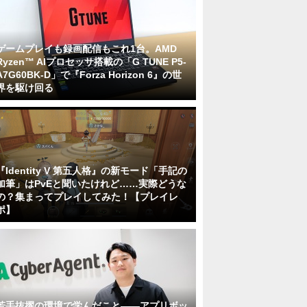
ゲームプレイも録画配信もこれ1台。AMD
Ryzen™ AIプロセッサ搭載の「G TUNE P5-
A7G60BK-D」で『Forza Horizon 6』の世
界を駆け回る
『Identity V 第五人格』の新モード「手記の
加筆」はPvEと聞いたけれど……実際どうな
の？集まってプレイしてみた！【プレイレ
ポ】
若手抜擢の環境で学んだこと――アプリボッ