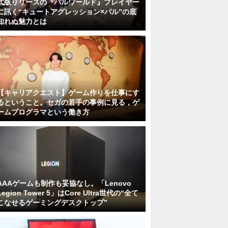
式版リリースの『パルワールド』プレイヤー
に訊く“キュートアグレッション×パル”の底
知れぬ魅力とは
【キャリアクエスト】ゲーム作りを仕事にす
るということ。セガの若手の事例に見る，ゲ
ームプログラマという働き方
AAAゲームも制作も妥協なし。「Lenovo
Legion Tower 5」はCore Ultra世代の“全て
こなせるゲーミングデスクトップ”