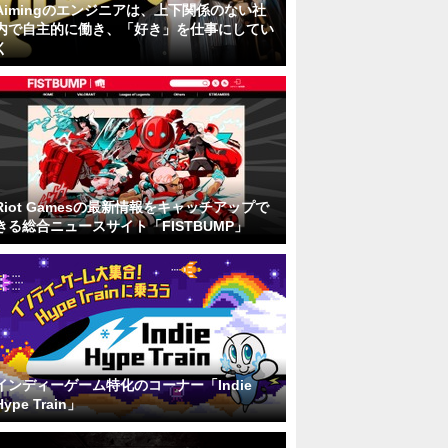
Aimingのエンジニアは、上下関係のない社
内で自主的に働き、「好き」を仕事にしてい
く
Riot Gamesの最新情報をキャッチアップで
きる総合ニュースサイト「FISTBUMP」
インディーゲーム特化のコーナー「Indie
Hype Train」