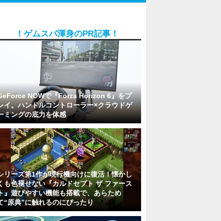
！ゲムスパ渾身のPR記事！
GeForce NOWで『Forza Horizon 6』をプ
レイ。ハンドルコントローラー×クラウドゲ
ーミングの底力を体感
シリーズ第1作が現行機向けに復活！懐かし
くも色褪せない『カルドセプト ザ ファース
ト』遊びやすい機能も搭載で、あらため
て“原典”に触れるのにぴったり