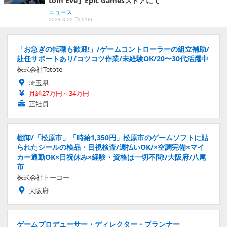
tom Eve』Epic Gamesストアにて
ニュース
2024.3.22 Fri 0:00
「お急ぎの転職も歓迎!」/ゲームコントローラーの組立補助/
赴任サポートあり/コツコツ作業/未経験OK/20〜30代活躍中
株式会社Tetote
埼玉県
月給27万円～34万円
正社員
棚卸/「松原市」「時給1,350円」松原市のゲームソフトに貼
られたシールの検品・目視検査/週払いOK/×空調完備×マイ
カー通勤OK×日祝休み×経験・資格は一切不問!/大阪府/八尾
市
株式会社トーコー
大阪府
ゲームプロデューサー・ディレクター・プランナー