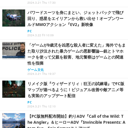
2024.3.21 Thu 17:30
パワードスーツを身にまとい、ジェットパックで飛び
回り、惑星をエイリアンから救い出せ！オープンワー
ルドMMOアクション『EV2』新映像
PC
2024.3.22 Fri 10:09
「ゲームが9歳児を凶悪な殺人者に変えた」海外でもま
た取り沙汰された暴力ゲームの悪影響論―銃とトマホ
ークを使って父親を殺害、地元警察はゲームとの関連
性を指摘
ゲーム文化
2024.3.21 Thu 19:37
リメイク版『ウィザードリィ：狂王の試練場』でFC版
マップが遊べるように！ビジュアル改善や敵アニメ等
も実装のアップデート配信
PC
2024.3.21 Thu 12:10
【PC版無料配布開始】釣りADV『Call of the Wild: T
he Angler』＆ヒーローADV『Invincible Presents: A