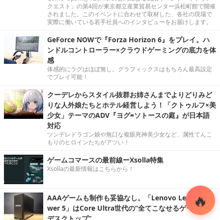
クエスト」の第4回が東京都立産業貿易センター浜松町館で開催
されました。このイベントに合わせて取材した、各社の現場で
実際に働いている若手社員へのインタビューをお届けします。
GeForce NOWで『Forza Horizon 6』をプレイ。ハ
ンドルコントローラー×クラウドゲーミングの底力を体
感
体感的にラグはほぼ無し。グラフィックスはもちろん最高設定
でプレイ可能！
クーデレからスタイル抜群お姉さんまでよりどりみど
りな人外娘たちとホテル経営しよう！「クトゥルフ×美
少女」テーマのADV『ヨグ=ソトースの庭』が日本語
対応
ツンデレドラゴン娘や無口な複眼死神美少女など、属性てんこ
もりのヒロインたちがアツい！
ゲームコマースの最前線ーXsolla特集
Xsollaの最新情報はこちらから！
AAAゲームも制作も妥協なし。「Lenovo Legion To
wer 5」はCore Ultra世代の“全てこなせるゲーミング
デスクトップ”