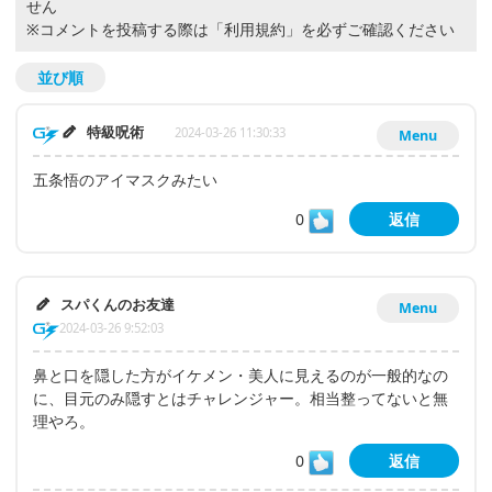
せん
※コメントを投稿する際は
「利用規約」
を必ずご確認ください
並び順
特級呪術
2024-03-26 11:30:33
Menu
五条悟のアイマスクみたい
0
返信
スパくんのお友達
Menu
2024-03-26 9:52:03
鼻と口を隠した方がイケメン・美人に見えるのが一般的なの
に、目元のみ隠すとはチャレンジャー。相当整ってないと無
理やろ。
0
返信