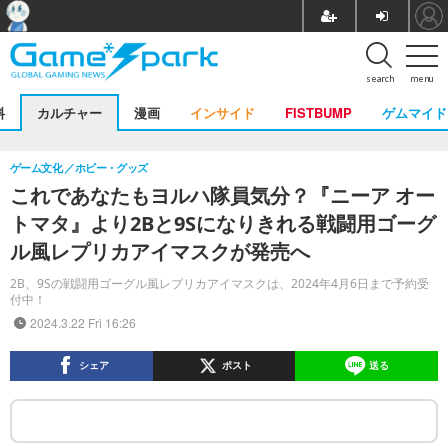
search
menu
料
カルチャー
漫画
インサイド
FISTBUMP
ゲムマイド
ゲーム文化
ホビー・グッズ
これであなたもヨルハ隊員気分？『ニーア オー
トマタ』より2Bと9Sになりきれる戦闘用ゴーグ
ル風レプリカアイマスクが発売へ
2B、9Sの戦闘用ゴーグル風レプリカアイマスクは、2024年4月6日まで予約受
付中！
2024.3.22 Fri 16:26
シェア
ポスト
送る