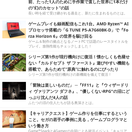
前、たった1人のために手作業で直した世界に1本だけ
の“幻のカセット”の話
長い時を経て受け継がれる過去と、新たに生まれるものとは。
ゲームプレイも録画配信もこれ1台。AMD Ryzen™ AI
プロセッサ搭載の「G TUNE P5-A7G60BK-D」で『Fo
rza Horizon 6』の世界を駆け回る
ゲーム＆制作の拠点となるノートPCで話題のレースタイトルを
プレイ。放熱性能もチェックしました！
シリーズ第1作が現行機向けに復活！懐かしくも色褪せ
ない『カルドセプト ザ ファースト』遊びやすい機能も
搭載で、あらためて“原典”に触れるのにぴったり
シリーズ第1作が現行機向けの新機能を備えて復活！
「冒険は楽しいものだ」 ─『FF11』と『ウィザードリ
ィ ヴァリアンツ ダフネ』、"優しくないRPG"の沼にど
っぷり沈んだ4人の話
ふたつの沼の住人たちが語る奥深さとは。
【キャリアクエスト】ゲーム作りを仕事にするという
こと。セガの若手の事例に見る，ゲームプログラマと
いう働き方
Game*Sparkと4Gamerの合同による就活イベント「キャリア