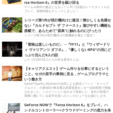
rza Horizon 6』の世界を駆け回る
ゲーム＆制作の拠点となるノートPCで話題のレースタイトルを
プレイ。放熱性能もチェックしました！
シリーズ第1作が現行機向けに復活！懐かしくも色褪せ
ない『カルドセプト ザ ファースト』遊びやすい機能も
搭載で、あらためて“原典”に触れるのにぴったり
シリーズ第1作が現行機向けの新機能を備えて復活！
「冒険は楽しいものだ」 ─『FF11』と『ウィザードリ
ィ ヴァリアンツ ダフネ』、"優しくないRPG"の沼にど
っぷり沈んだ4人の話
ふたつの沼の住人たちが語る奥深さとは。
【キャリアクエスト】ゲーム作りを仕事にするという
こと。セガの若手の事例に見る，ゲームプログラマと
いう働き方
Game*Sparkと4Gamerの合同による就活イベント「キャリア
クエスト」の第4回が東京都立産業貿易センター浜松町館で開催
されました。このイベントに合わせて取材した、各社の現場で
実際に働いている若手社員へのインタビューをお届けします。
GeForce NOWで『Forza Horizon 6』をプレイ。ハ
ンドルコントローラー×クラウドゲーミングの底力を体