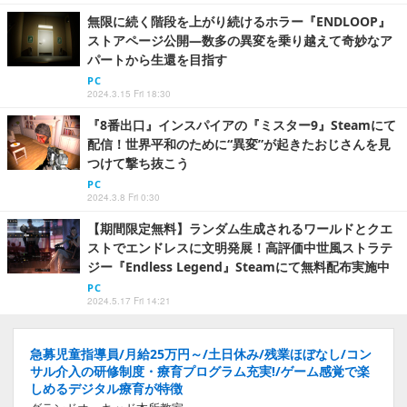
無限に続く階段を上がり続けるホラー『ENDLOOP』
ストアページ公開―数多の異変を乗り越えて奇妙なア
パートから生還を目指す
PC
2024.3.15 Fri 18:30
『8番出口』インスパイアの『ミスター9』Steamにて
配信！世界平和のために“異変”が起きたおじさんを見
つけて撃ち抜こう
PC
2024.3.8 Fri 0:30
【期間限定無料】ランダム生成されるワールドとクエ
ストでエンドレスに文明発展！高評価中世風ストラテ
ジー『Endless Legend』Steamにて無料配布実施中
PC
2024.5.17 Fri 14:21
急募児童指導員/月給25万円～/土日休み/残業ほぼなし/コン
サル介入の研修制度・療育プログラム充実!/ゲーム感覚で楽
しめるデジタル療育が特徴