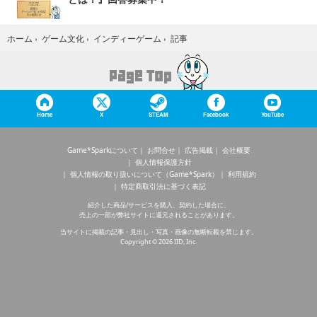
記事
ホーム
›
ゲーム文化
›
インディーゲーム
›
Home
X
STEAM
Facebook
YouTube
Game*Sparkについて
お問合せ
広告掲載
会社概要
個人情報保護方針
個人情報の取り扱いについて（Game*Spark）
利用規約
特定商取引法に基づく表記
紹介した商品/サービスを購入、契約した場合に、
売上の一部が弊社サイトに還元されることがあります。
当サイトに掲載の記事・見出し・写真・画像の無断転載を禁じます。
Copyright © 2026 IID, Inc.