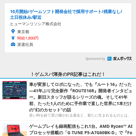
10月開始/ゲームソフト開発会社で採用サポート/残業なし/
土日祝休み/駅近
ヒューマンリソシア株式会社
東京都
時給1,800円
派遣社員
Sponsored by
！ゲムスパ渾身のPR記事はこれだ！
車が変形してロボになった、でも『ルート16』だった
―41年ぶり完全新作『ROUTE16R』開発者インタビュ
ー。新旧スタッフが語るシリーズの魂。そして41年
前、たった1人のために手作業で直した世界に1本だけ
の“幻のカセット”の話
長い時を経て受け継がれる過去と、新たに生まれるものとは。
ゲームプレイも録画配信もこれ1台。AMD Ryzen™ AI
プロセッサ搭載の「G TUNE P5-A7G60BK-D」で『Fo