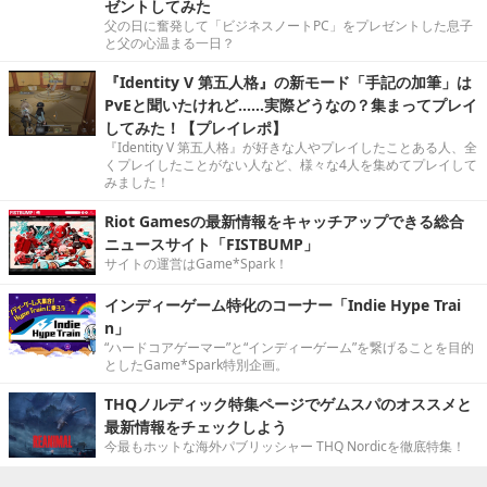
ゼントしてみた
父の日に奮発して「ビジネスノートPC」をプレゼントした息子
と父の心温まる一日？
『Identity V 第五人格』の新モード「手記の加筆」は
PvEと聞いたけれど……実際どうなの？集まってプレイ
してみた！【プレイレポ】
『Identity V 第五人格』が好きな人やプレイしたことある人、全
くプレイしたことがない人など、様々な4人を集めてプレイして
みました！
Riot Gamesの最新情報をキャッチアップできる総合
ニュースサイト「FISTBUMP」
サイトの運営はGame*Spark！
インディーゲーム特化のコーナー「Indie Hype Trai
n」
“ハードコアゲーマー”と“インディーゲーム”を繋げることを目的
としたGame*Spark特別企画。
THQノルディック特集ページでゲムスパのオススメと
最新情報をチェックしよう
今最もホットな海外パブリッシャー THQ Nordicを徹底特集！