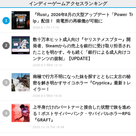
インディーゲームアクセスランキング
『Rust』2026年8月の大型アップデート「Power Tr
ip」配信！ 発電所の再稼働が可能に
2026.8.7 Fri 17:15
数十万本ヒット成人向け『ヤリステメスブター』開
発者、Steamからの売上を銀行に受け取り拒否され
たことを明かす。今も続く「銀行による成人向けコ
ンテンツの規制」【UPDATE】
2026.8.5 Wed 13:15
南極で行方不明になった妹を探すとともに太古の秘
密を解き明かすサイコホラー『Cryptica』最新トレ
イラー！
2026.8.5 Wed 18:30
上半身だけのパートナーと接合した状態で旅を進め
る！ポストサイバーパンク・サバイバルホラーRPG
『GRAFT』
2025.12.16 Tue 16:48