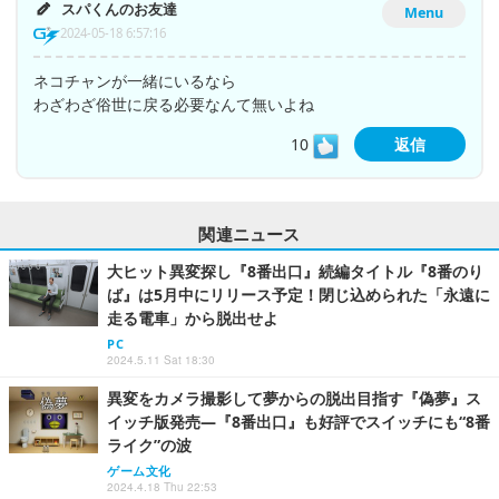
スパくんのお友達
Menu
2024-05-18 6:57:16
ネコチャンが一緒にいるなら
わざわざ俗世に戻る必要なんて無いよね
10
返信
関連ニュース
大ヒット異変探し『8番出口』続編タイトル『8番のり
ば』は5月中にリリース予定！閉じ込められた「永遠に
走る電車」から脱出せよ
PC
2024.5.11 Sat 18:30
異変をカメラ撮影して夢からの脱出目指す『偽夢』ス
イッチ版発売―『8番出口』も好評でスイッチにも“8番
ライク”の波
ゲーム文化
2024.4.18 Thu 22:53