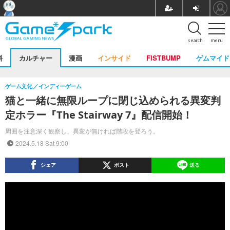
search
menu
料
カルチャー
漫画
インサイド
FISTBUMP
ゲムマイド
ゲーム文化
インディーゲーム
猫と一緒に無限ループに閉じ込められる異変判
定ホラー『The Stairway 7』配信開始！
周囲を注意深く観察し、異変が無ければ階段を登ろう。
2024.5.18 Sat 9:00
シェア
ポスト
送る