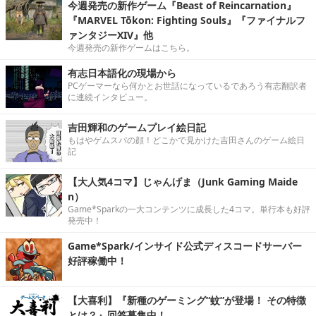
今週発売の新作ゲーム『Beast of Reincarnation』
『MARVEL Tōkon: Fighting Souls』『ファイナルフ
ァンタジーXIV』他
今週発売の新作ゲームはこちら。
有志日本語化の現場から
PCゲーマーなら何かとお世話になっているであろう有志翻訳者
に連続インタビュー。
吉田輝和のゲームプレイ絵日記
もはやゲムスパの顔！どこかで見かけた吉田さんのゲーム絵日
記
【大人気4コマ】じゃんげま（Junk Gaming Maide
n）
Game*Sparkの一大コンテンツに成長した4コマ。単行本も好評
発売中！
Game*Spark/インサイド公式ディスコードサーバー
好評稼働中！
【大喜利】『新種のゲーミング“蚊”が登場！ その特徴
とは？』回答募集中！