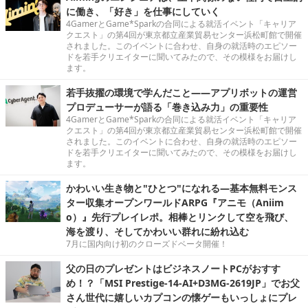
に働き、「好き」を仕事にしていく
4GamerとGame*Sparkの合同による就活イベント「キャリア
クエスト」の第4回が東京都立産業貿易センター浜松町館で開催
されました。このイベントに合わせ、自身の就活時のエピソー
ドを若手クリエイターに聞いてみたので、その模様をお届けし
ます。
若手抜擢の環境で学んだこと――アプリボットの運営
プロデューサーが語る「巻き込み力」の重要性
4GamerとGame*Sparkの合同による就活イベント「キャリア
クエスト」の第4回が東京都立産業貿易センター浜松町館で開催
されました。このイベントに合わせ、自身の就活時のエピソー
ドを若手クリエイターに聞いてみたので、その模様をお届けし
ます。
かわいい生き物と"ひとつ"になれる―基本無料モンス
ター収集オープンワールドARPG『アニモ（Aniim
o）』先行プレイレポ。相棒とリンクして空を飛び、
海を渡り、そしてかわいい群れに紛れ込む
7月に国内向け初のクローズドベータ開催！
父の日のプレゼントはビジネスノートPCがおすす
め！？「MSI Prestige-14-AI+D3MG-2619JP」でお父
さん世代に嬉しいカプコンの懐ゲーもいっしょにプレ