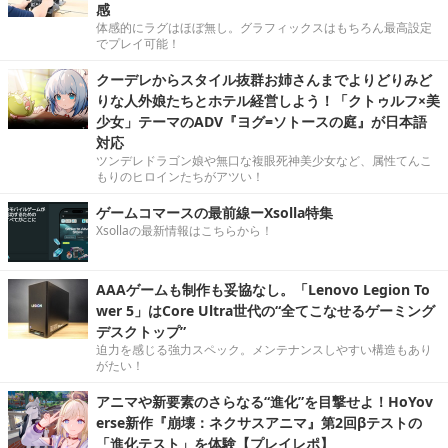
感
体感的にラグはほぼ無し。グラフィックスはもちろん最高設定
でプレイ可能！
クーデレからスタイル抜群お姉さんまでよりどりみど
りな人外娘たちとホテル経営しよう！「クトゥルフ×美
少女」テーマのADV『ヨグ=ソトースの庭』が日本語
対応
ツンデレドラゴン娘や無口な複眼死神美少女など、属性てんこ
もりのヒロインたちがアツい！
ゲームコマースの最前線ーXsolla特集
Xsollaの最新情報はこちらから！
AAAゲームも制作も妥協なし。「Lenovo Legion To
wer 5」はCore Ultra世代の“全てこなせるゲーミング
デスクトップ”
迫力を感じる強力スペック。メンテナンスしやすい構造もあり
がたい！
アニマや新要素のさらなる“進化”を目撃せよ！HoYov
erse新作『崩壊：ネクサスアニマ』第2回βテストの
「進化テスト」を体験【プレイレポ】