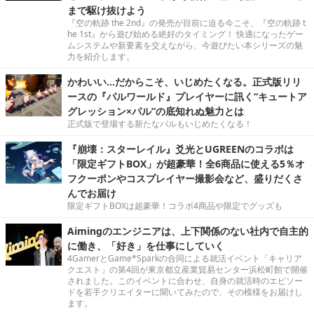
まで駆け抜けよう
『空の軌跡 the 2nd』の発売が目前に迫る今こそ、『空の軌跡 t
he 1st』から遊び始める絶好のタイミング！ 快適になったゲー
ムシステムや新要素を交えながら、今遊びたい本シリーズの魅
力を紹介します。
かわいい…だからこそ、いじめたくなる。正式版リリ
ースの『パルワールド』プレイヤーに訊く“キュートア
グレッション×パル”の底知れぬ魅力とは
正式版で登場する新たなパルもいじめたくなる！
『崩壊：スターレイル』爻光とUGREENのコラボは
「限定ギフトBOX」が超豪華！全6商品に使える5％オ
フクーポンやコスプレイヤー撮影会など、盛りだくさ
んでお届け
限定ギフトBOXは超豪華！コラボ4商品や限定でグッズも
Aimingのエンジニアは、上下関係のない社内で自主的
に働き、「好き」を仕事にしていく
4GamerとGame*Sparkの合同による就活イベント「キャリア
クエスト」の第4回が東京都立産業貿易センター浜松町館で開催
されました。このイベントに合わせ、自身の就活時のエピソー
ドを若手クリエイターに聞いてみたので、その模様をお届けし
ます。