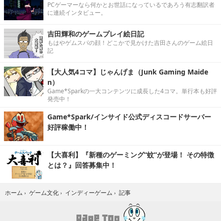
PCゲーマーなら何かとお世話になっているであろう有志翻訳者
に連続インタビュー。
吉田輝和のゲームプレイ絵日記
もはやゲムスパの顔！どこかで見かけた吉田さんのゲーム絵日
記
【大人気4コマ】じゃんげま（Junk Gaming Maide
n）
Game*Sparkの一大コンテンツに成長した4コマ。単行本も好評
発売中！
Game*Spark/インサイド公式ディスコードサーバー
好評稼働中！
【大喜利】『新種のゲーミング“蚊”が登場！ その特徴
とは？』回答募集中！
記事
ホーム
›
ゲーム文化
›
インディーゲーム
›