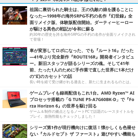
祖国に裏切られた騎士は、王の仇敵の娘を護ることに
なった―1998年の海外SRPG不朽の名作『幻世録』全
面リメイク版、体験版配信開始。ダーティーヒーロー
が駆ける異色の戦記が令和に蘇る
約30年の歴史を誇る海外SRPGの不朽の名作が全面リメイクされ
て登場！
車が変形してロボになった、でも『ルート16』だった
―41年ぶり完全新作『ROUTE16R』開発者インタビュ
ー。新旧スタッフが語るシリーズの魂。そして41年
前、たった1人のために手作業で直した世界に1本だけ
の“幻のカセット”の話
長い時を経て受け継がれる過去と、新たに生まれるものとは。
ゲームプレイも録画配信もこれ1台。AMD Ryzen™ AI
プロセッサ搭載の「G TUNE P5-A7G60BK-D」で『Fo
rza Horizon 6』の世界を駆け回る
ゲーム＆制作の拠点となるノートPCで話題のレースタイトルを
プレイ。放熱性能もチェックしました！
シリーズ第1作が現行機向けに復活！懐かしくも色褪せ
ない『カルドセプト ザ ファースト』遊びやすい機能も