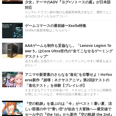
少女」テーマのADV『ヨグ=ソトースの庭』が日本語
対応
ツンデレドラゴン娘や無口な複眼死神美少女など、属性てんこ
もりのヒロインたちがアツい！
ゲームコマースの最前線ーXsolla特集
Xsollaの最新情報はこちらから！
AAAゲームも制作も妥協なし。「Lenovo Legion To
wer 5」はCore Ultra世代の“全てこなせるゲーミング
デスクトップ”
迫力を感じる強力スペック。メンテナンスしやすい構造もあり
がたい！
アニマや新要素のさらなる“進化”を目撃せよ！HoYov
erse新作『崩壊：ネクサスアニマ』第2回βテストの
「進化テスト」を体験【プレイレポ】
さまざまなアニマとの出会いや、スキルによってさらに戦略性
が増したバトルなど、本作の注目の要素に迫ります！
『空の軌跡』を遊ぶのは「今」がベスト！暑い夏、涼
しい部屋の中で“青い空”が似合う大冒険へ―最安値で
セール中の『the 1st』から新作『空の軌跡 the 2nd』