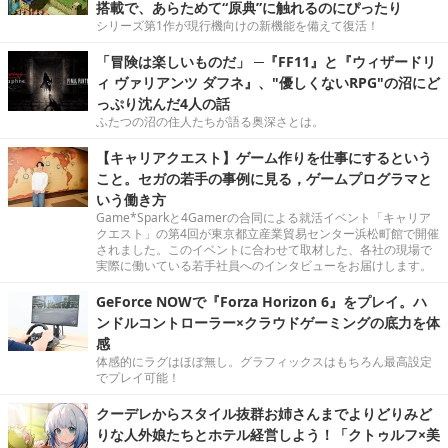
搭載で、あらためて“原典”に触れるのにぴったり
シリーズ第1作が現行機向けの新機能を備えて復活！
「冒険は楽しいものだ」 ─『FF11』と『ウィザードリ
ィ ヴァリアンツ ダフネ』、"優しくないRPG"の沼にど
っぷり沈んだ4人の話
ふたつの沼の住人たちが語る奥深さとは。
【キャリアクエスト】ゲーム作りを仕事にするという
こと。セガの若手の事例に見る，ゲームプログラマと
いう働き方
Game*Sparkと4Gamerの合同による就活イベント「キャリア
クエスト」の第4回が東京都立産業貿易センター浜松町館で開催
されました。このイベントに合わせて取材した、各社の現場で
実際に働いている若手社員へのインタビューをお届けします。
GeForce NOWで『Forza Horizon 6』をプレイ。ハ
ンドルコントローラー×クラウドゲーミングの底力を体
感
体感的にラグはほぼ無し。グラフィックスはもちろん最高設定
でプレイ可能！
クーデレからスタイル抜群お姉さんまでよりどりみど
りな人外娘たちとホテル経営しよう！「クトゥルフ×美