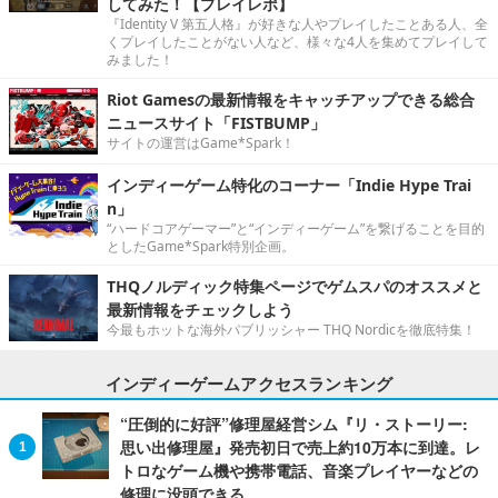
してみた！【プレイレポ】
『Identity V 第五人格』が好きな人やプレイしたことある人、全
くプレイしたことがない人など、様々な4人を集めてプレイして
みました！
Riot Gamesの最新情報をキャッチアップできる総合
ニュースサイト「FISTBUMP」
サイトの運営はGame*Spark！
インディーゲーム特化のコーナー「Indie Hype Trai
n」
“ハードコアゲーマー”と“インディーゲーム”を繋げることを目的
としたGame*Spark特別企画。
THQノルディック特集ページでゲムスパのオススメと
最新情報をチェックしよう
今最もホットな海外パブリッシャー THQ Nordicを徹底特集！
インディーゲームアクセスランキング
“圧倒的に好評”修理屋経営シム『リ・ストーリー:
思い出修理屋』発売初日で売上約10万本に到達。レ
トロなゲーム機や携帯電話、音楽プレイヤーなどの
修理に没頭できる