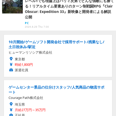
レベル1でも理論上はパリィ次第でどんな強敵にも勝て
る！リアルタイム要素ありのターン制戦闘RPG『Clair
Obscur: Expedition 33』新映像と開発者による解説
公開
PC
2024.8.29 Thu 7:00
10月開始/ゲームソフト開発会社で採用サポート/残業なし/
土日祝休み/駅近
ヒューマンリソシア株式会社
東京都
時給1,800円
派遣社員
ゲームセンター景品の仕分けスタッフ/人気商品の物流サポ
ート
Courage Path株式会社
埼玉県
月給27万円～35万円
正社員