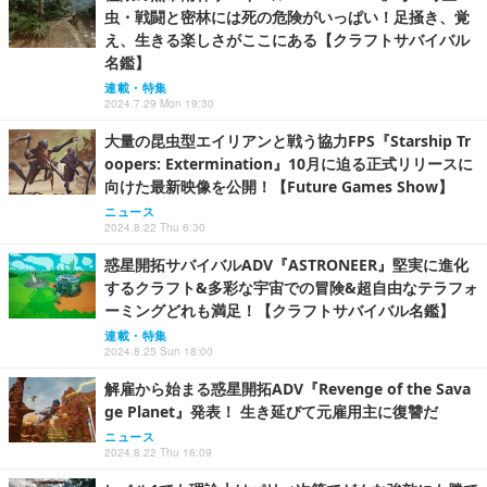
虫・戦闘と密林には死の危険がいっぱい！足掻き、覚
え、生きる楽しさがここにある【クラフトサバイバル
名鑑】
連載・特集
2024.7.29 Mon 19:30
大量の昆虫型エイリアンと戦う協力FPS『Starship Tr
oopers: Extermination』10月に迫る正式リリースに
向けた最新映像を公開！【Future Games Show】
ニュース
2024.8.22 Thu 6:30
惑星開拓サバイバルADV『ASTRONEER』堅実に進化
するクラフト&多彩な宇宙での冒険&超自由なテラフォ
ーミングどれも満足！【クラフトサバイバル名鑑】
連載・特集
2024.8.25 Sun 18:00
解雇から始まる惑星開拓ADV『Revenge of the Sava
ge Planet』発表！ 生き延びて元雇用主に復讐だ
ニュース
2024.8.22 Thu 16:09