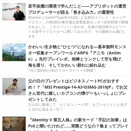
若手抜擢の環境で学んだこと――アプリボットの運営
プロデューサーが語る「巻き込み力」の重要性
4GamerとGame*Sparkの合同による就活イベント「キャリア
クエスト」の第4回が東京都立産業貿易センター浜松町館で開催
されました。このイベントに合わせ、自身の就活時のエピソー
ドを若手クリエイターに聞いてみたので、その模様をお届けし
ます。
かわいい生き物と"ひとつ"になれる―基本無料モンス
ター収集オープンワールドARPG『アニモ（Aniim
o）』先行プレイレポ。相棒とリンクして空を飛び、
海を渡り、そしてかわいい群れに紛れ込む
7月に国内向け初のクローズドベータ開催！
父の日のプレゼントはビジネスノートPCがおすす
め！？「MSI Prestige-14-AI+D3MG-2619JP」でお父
さん世代に嬉しいカプコンの懐ゲーもいっしょにプレ
ゼントしてみた
父の日に奮発して「ビジネスノートPC」をプレゼントした息子
と父の心温まる一日？
『Identity V 第五人格』の新モード「手記の加筆」は
PvEと聞いたけれど……実際どうなの？集まってプレイ