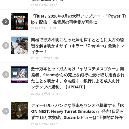
2026.8.8 Sat 15:15
『Rust』2026年8月の大型アップデート「Power Tr
ip」配信！ 発電所の再稼働が可能に
2026.8.7 Fri 17:15
南極で行方不明になった妹を探すとともに太古の秘
密を解き明かすサイコホラー『Cryptica』最新トレ
イラー！
2026.8.5 Wed 18:30
数十万本ヒット成人向け『ヤリステメスブター』開
発者、Steamからの売上を銀行に受け取り拒否され
たことを明かす。今も続く「銀行による成人向けコ
ンテンツの規制」【UPDATE】
2026.8.5 Wed 13:15
ディーゼル・パンクな巨砲をワンオペ操縦する『IR
ON NEST: Heavy Turret Simulator』発売1日足ら
ずで15万本突破。Steamレビューは“圧倒的に好評”
2026.8.8 Sat 18:15