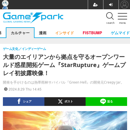
search
menu
料
カルチャー
漫画
インサイド
FISTBUMP
ゲムマイド
ゲーム文化
インディーゲーム
大量のエイリアンから拠点を守るオープンワー
ルド惑星開拓ゲーム『StarRupture』ゲームプ
レイ初披露映像！
開発を手がけるのは熱帯雨林サバイバル『Green Hell』の開発元Creepy Jar。
2024.8.29 Thu 14:45
シェア
ポスト
送る