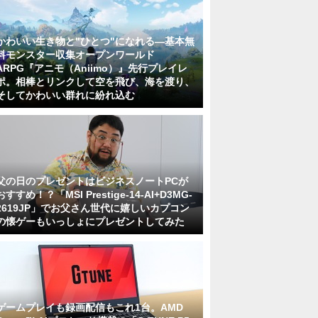
かわいい生き物と"ひとつ"になれる―基本無
料モンスター収集オープンワールド
ARPG『アニモ（Aniimo）』先行プレイレ
ポ。相棒とリンクして空を飛び、海を渡り、
そしてかわいい群れに紛れ込む
父の日のプレゼントはビジネスノートPCが
おすすめ！？「MSI Prestige-14-AI+D3MG-
2619JP」でお父さん世代に嬉しいカプコン
の懐ゲーもいっしょにプレゼントしてみた
ゲームプレイも録画配信もこれ1台。AMD