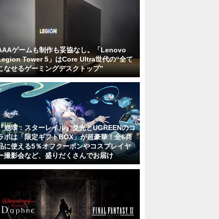
AAAゲームも制作も妥協なし。「Lenovo
Legion Tower 5」はCore Ultra世代の“全て
こなせるゲーミングデスクトップ”
『崩壊：スターレイル』爻光とUGREENのコ
ラボは「限定ギフトBOX」が超豪華！全6商
品に使える5％オフクーポンやコスプレイヤ
ー撮影会など、盛りだくさんでお届け