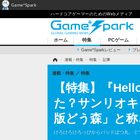
Game*Spark
ハードコアゲーマーのためのWebメディア
ホーム
特集
PCゲーム
Game*Sparkレビュー
プ
ホーム
›
連載・特集
›
特集
›
記事
連載・特集
特集
【特集】『Hello 
た？サンリオキ
版どう森」と称
けろけろけろっぴからバッドばつ丸、ぐ