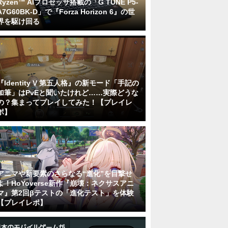
Ryzen™ AIプロセッサ搭載の「G TUNE P5-
A7G60BK-D」で『Forza Horizon 6』の世
界を駆け回る
『Identity V 第五人格』の新モード「手記の
加筆」はPvEと聞いたけれど……実際どうな
の？集まってプレイしてみた！【プレイレ
ポ】
アニマや新要素のさらなる“進化”を目撃せ
よ！HoYoverse新作『崩壊：ネクサスアニ
マ』第2回βテストの「進化テスト」を体験
【プレイレポ】