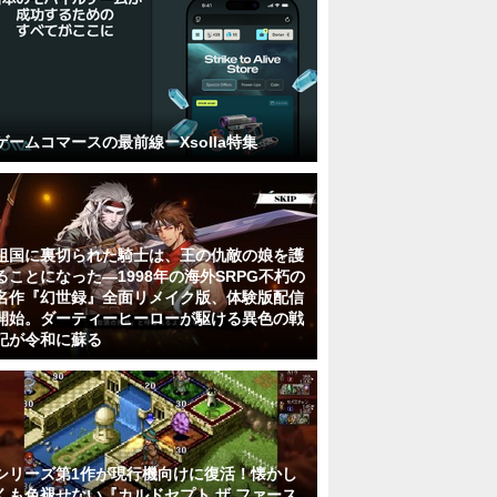
ゲームコマースの最前線ーXsolla特集
祖国に裏切られた騎士は、王の仇敵の娘を護
ることになった―1998年の海外SRPG不朽の
名作『幻世録』全面リメイク版、体験版配信
開始。ダーティーヒーローが駆ける異色の戦
記が令和に蘇る
シリーズ第1作が現行機向けに復活！懐かし
くも色褪せない『カルドセプト ザ ファース