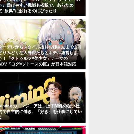
ト』遊びやすい機能も搭載で、あらため
て“原典”に触れるのにぴったり
クーデレからスタイル抜群お姉さんまでより
どりみどりな人外娘たちとホテル経営しよ
う！「クトゥルフ×美少女」テーマの
ADV『ヨグ=ソトースの庭』が日本語対応
Aimingのエンジニアは、上下関係のない社
内で自主的に働き、「好き」を仕事にしてい
く