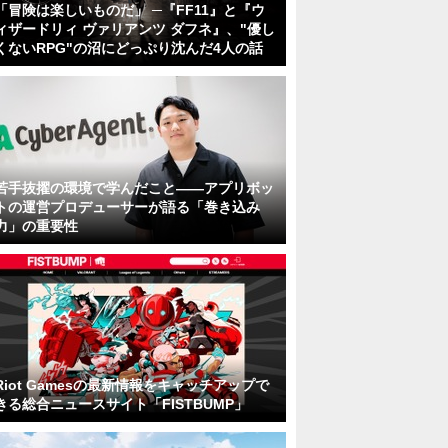
「冒険は楽しいものだ」 ─『FF11』と『ウ
ィザードリィ ヴァリアンツ ダフネ』、"優し
くないRPG"の沼にどっぷり沈んだ4人の話
若手抜擢の環境で学んだこと――アプリボッ
トの運営プロデューサーが語る「巻き込み
力」の重要性
Riot Gamesの最新情報をキャッチアップで
きる総合ニュースサイト「FISTBUMP」