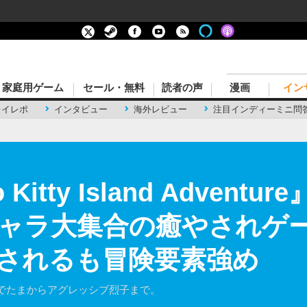
家庭用ゲーム
セール・無料
読者の声
漫画
イン
レイレポ
インタビュー
海外レビュー
注目インディーミニ問
Kitty Island Adven
ャラ大集合の癒やされゲ
されるも冒険要素強め
でたまからアグレッシブ烈子まで。