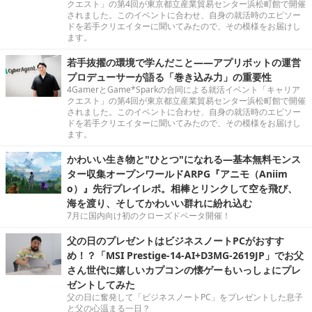
クエスト」の第4回が東京都立産業貿易センター浜松町館で開催
されました。このイベントに合わせ、自身の就活時のエピソー
ドを若手クリエイターに聞いてみたので、その模様をお届けし
ます。
若手抜擢の環境で学んだこと――アプリボットの運営
プロデューサーが語る「巻き込み力」の重要性
4GamerとGame*Sparkの合同による就活イベント「キャリア
クエスト」の第4回が東京都立産業貿易センター浜松町館で開催
されました。このイベントに合わせ、自身の就活時のエピソー
ドを若手クリエイターに聞いてみたので、その模様をお届けし
ます。
かわいい生き物と"ひとつ"になれる―基本無料モンス
ター収集オープンワールドARPG『アニモ（Aniim
o）』先行プレイレポ。相棒とリンクして空を飛び、
海を渡り、そしてかわいい群れに紛れ込む
7月に国内向け初のクローズドベータ開催！
父の日のプレゼントはビジネスノートPCがおすす
め！？「MSI Prestige-14-AI+D3MG-2619JP」でお父
さん世代に嬉しいカプコンの懐ゲーもいっしょにプレ
ゼントしてみた
父の日に奮発して「ビジネスノートPC」をプレゼントした息子
と父の心温まる一日？