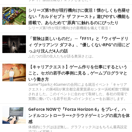
シリーズ第1作が現行機向けに復活！懐かしくも色褪せ
ない『カルドセプト ザ ファースト』遊びやすい機能も
搭載で、あらためて“原典”に触れるのにぴったり
シリーズ第1作が現行機向けの新機能を備えて復活！
「冒険は楽しいものだ」 ─『FF11』と『ウィザードリ
ィ ヴァリアンツ ダフネ』、"優しくないRPG"の沼にど
っぷり沈んだ4人の話
ふたつの沼の住人たちが語る奥深さとは。
【キャリアクエスト】ゲーム作りを仕事にするという
こと。セガの若手の事例に見る，ゲームプログラマと
いう働き方
Game*Sparkと4Gamerの合同による就活イベント「キャリア
クエスト」の第4回が東京都立産業貿易センター浜松町館で開催
されました。このイベントに合わせて取材した、各社の現場で
実際に働いている若手社員へのインタビューをお届けします。
GeForce NOWで『Forza Horizon 6』をプレイ。ハ
ンドルコントローラー×クラウドゲーミングの底力を体
感
体感的にラグはほぼ無し。グラフィックスはもちろん最高設定
でプレイ可能！