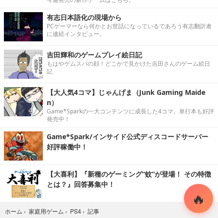
有志日本語化の現場から
PCゲーマーなら何かとお世話になっているであろう有志翻訳者
に連続インタビュー。
吉田輝和のゲームプレイ絵日記
もはやゲムスパの顔！どこかで見かけた吉田さんのゲーム絵日
記
【大人気4コマ】じゃんげま（Junk Gaming Maide
n）
Game*Sparkの一大コンテンツに成長した4コマ。単行本も好評
発売中！
Game*Spark/インサイド公式ディスコードサーバー
好評稼働中！
【大喜利】『新種のゲーミング“蚊”が登場！ その特徴
とは？』回答募集中！
記事
ホーム
›
家庭用ゲーム
›
PS4
›