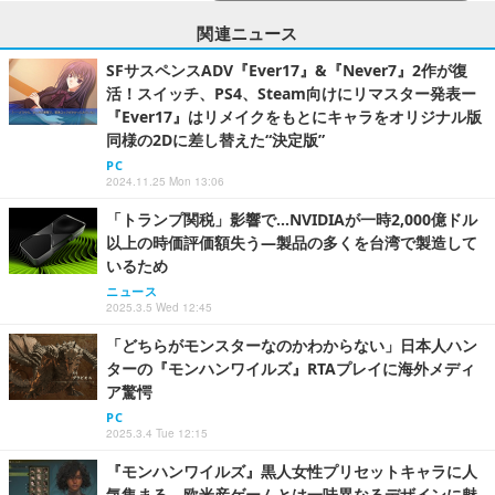
関連ニュース
SFサスペンスADV『Ever17』&『Never7』2作が復
活！スイッチ、PS4、Steam向けにリマスター発表ー
『Ever17』はリメイクをもとにキャラをオリジナル版
同様の2Dに差し替えた“決定版”
PC
2024.11.25 Mon 13:06
「トランプ関税」影響で…NVIDIAが一時2,000億ドル
以上の時価評価額失う―製品の多くを台湾で製造して
いるため
ニュース
2025.3.5 Wed 12:45
「どちらがモンスターなのかわからない」日本人ハン
ターの『モンハンワイルズ』RTAプレイに海外メディ
ア驚愕
PC
2025.3.4 Tue 12:15
『モンハンワイルズ』黒人女性プリセットキャラに人
気集まる。欧米産ゲームとは一味異なるデザインに魅