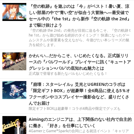
『空の軌跡』を遊ぶのは「今」がベスト！暑い夏、涼
しい部屋の中で“青い空”が似合う大冒険へ―最安値で
セール中の『the 1st』から新作『空の軌跡 the 2nd』
まで駆け抜けよう
『空の軌跡 the 2nd』の発売が目前に迫る今こそ、『空の軌跡 t
he 1st』から遊び始める絶好のタイミング！ 快適になったゲー
ムシステムや新要素を交えながら、今遊びたい本シリーズの魅
力を紹介します。
かわいい…だからこそ、いじめたくなる。正式版リリ
ースの『パルワールド』プレイヤーに訊く“キュートア
グレッション×パル”の底知れぬ魅力とは
正式版で登場する新たなパルもいじめたくなる！
『崩壊：スターレイル』爻光とUGREENのコラボは
「限定ギフトBOX」が超豪華！全6商品に使える5％オ
フクーポンやコスプレイヤー撮影会など、盛りだくさ
んでお届け
限定ギフトBOXは超豪華！コラボ4商品や限定でグッズも
Aimingのエンジニアは、上下関係のない社内で自主的
に働き、「好き」を仕事にしていく
4GamerとGame*Sparkの合同による就活イベント「キャリア