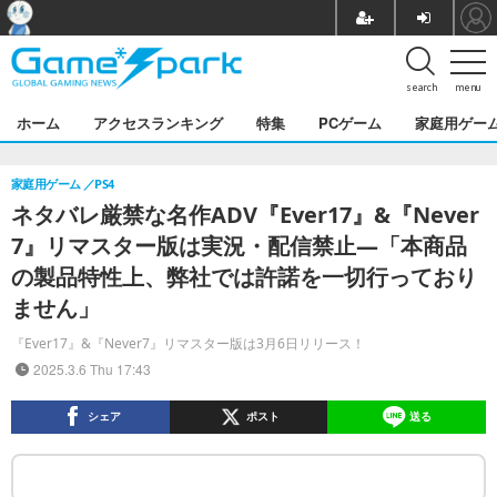
search
menu
ホーム
アクセスランキング
特集
PCゲーム
家庭用ゲー
家庭用ゲーム
PS4
ネタバレ厳禁な名作ADV『Ever17』&『Never
7』リマスター版は実況・配信禁止―「本商品
の製品特性上、弊社では許諾を一切行っており
ません」
『Ever17』&『Never7』リマスター版は3月6日リリース！
2025.3.6 Thu 17:43
シェア
ポスト
送る