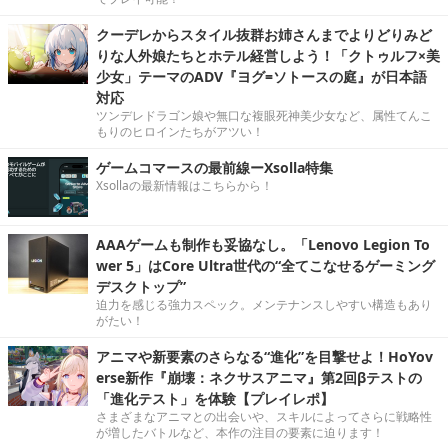
クーデレからスタイル抜群お姉さんまでよりどりみど
りな人外娘たちとホテル経営しよう！「クトゥルフ×美
少女」テーマのADV『ヨグ=ソトースの庭』が日本語
対応
ツンデレドラゴン娘や無口な複眼死神美少女など、属性てんこ
もりのヒロインたちがアツい！
ゲームコマースの最前線ーXsolla特集
Xsollaの最新情報はこちらから！
AAAゲームも制作も妥協なし。「Lenovo Legion To
wer 5」はCore Ultra世代の“全てこなせるゲーミング
デスクトップ”
迫力を感じる強力スペック。メンテナンスしやすい構造もあり
がたい！
アニマや新要素のさらなる“進化”を目撃せよ！HoYov
erse新作『崩壊：ネクサスアニマ』第2回βテストの
「進化テスト」を体験【プレイレポ】
さまざまなアニマとの出会いや、スキルによってさらに戦略性
が増したバトルなど、本作の注目の要素に迫ります！