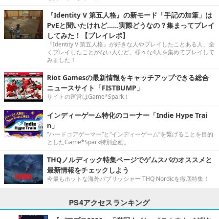
『Identity V 第五人格』の新モード「手記の加筆」は
PvEと聞いたけれど……実際どうなの？集まってプレイ
してみた！【プレイレポ】
『Identity V 第五人格』が好きな人やプレイしたことある人、全
くプレイしたことがない人など、様々な4人を集めてプレイして
みました！
Riot Gamesの最新情報をキャッチアップできる総合
ニュースサイト「FISTBUMP」
サイトの運営はGame*Spark！
インディーゲーム特化のコーナー「Indie Hype Trai
n」
“ハードコアゲーマー”と“インディーゲーム”を繋げることを目的
としたGame*Spark特別企画。
THQノルディック特集ページでゲムスパのオススメと
最新情報をチェックしよう
今最もホットな海外パブリッシャー THQ Nordicを徹底特集！
PS4アクセスランキング