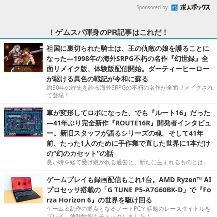
Sponsored by
！ゲムスパ渾身のPR記事はこれだ！
祖国に裏切られた騎士は、王の仇敵の娘を護ることに
なった―1998年の海外SRPG不朽の名作『幻世録』全
面リメイク版、体験版配信開始。ダーティーヒーロー
が駆ける異色の戦記が令和に蘇る
約30年の歴史を誇る海外SRPGの不朽の名作が全面リメイクされ
て登場！
車が変形してロボになった、でも『ルート16』だった
―41年ぶり完全新作『ROUTE16R』開発者インタビュ
ー。新旧スタッフが語るシリーズの魂。そして41年
前、たった1人のために手作業で直した世界に1本だけ
の“幻のカセット”の話
長い時を経て受け継がれる過去と、新たに生まれるものとは。
ゲームプレイも録画配信もこれ1台。AMD Ryzen™ AI
プロセッサ搭載の「G TUNE P5-A7G60BK-D」で『Fo
rza Horizon 6』の世界を駆け回る
ゲーム＆制作の拠点となるノートPCで話題のレースタイトルを
プレイ。放熱性能もチェックしました！