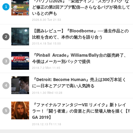
『パワプロ2026』「栄冠ナイン」“スカウトバグ”な
ど修正の第2回アプデ配信―さらなるバグが発生して
いるとの声も
2026.6.30 Tue 21:53
【囲みレビュー】『Bloodborne』──過去作品との
比較を含めて、本作の魅力を語り合う
2015.4.18 Sat 15:00
『Pinball Arcade』Williams/Bally台の販売終了、
今後はメーカー別パックで提供
2018.7.2 Mon 11:45
『Detroit: Become Human』売上は300万本近く
に―日本とアジアで高い人気誇る
2019.1.30 Wed 10:28
『ファイナルファンタジーVII リメイク』新トレイ
ラー！「闘う者達」の音楽と共に登場人物を描く【T
GA 2019】
2019.12.13 Fri 11:18