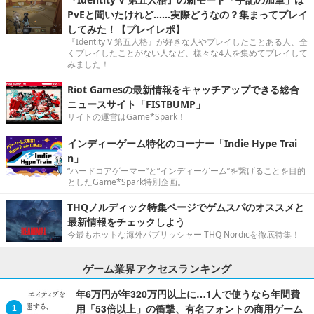
PvEと聞いたけれど……実際どうなの？集まってプレイ
してみた！【プレイレポ】
『Identity V 第五人格』が好きな人やプレイしたことある人、全
くプレイしたことがない人など、様々な4人を集めてプレイして
みました！
Riot Gamesの最新情報をキャッチアップできる総合
ニュースサイト「FISTBUMP」
サイトの運営はGame*Spark！
インディーゲーム特化のコーナー「Indie Hype Trai
n」
“ハードコアゲーマー”と“インディーゲーム”を繋げることを目的
としたGame*Spark特別企画。
THQノルディック特集ページでゲムスパのオススメと
最新情報をチェックしよう
今最もホットな海外パブリッシャー THQ Nordicを徹底特集！
ゲーム業界アクセスランキング
年6万円が年320万円以上に…1人で使うなら年間費
用「53倍以上」の衝撃、有名フォントの商用ゲーム