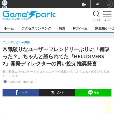
search
menu
ホーム
アクセスランキング
特集
PCゲーム
家庭用ゲー
ニュース
ゲーム業界
常識破りなユーザーフレンドリーぶりに「何吸
った？」ちゃんと怒られてた『HELLDIVERS
2』開発ディレクターの買い控え推奨発言
時に想像以上のスピードでコミュニティが成長することもあるとの学びを共有
しています。
2025.3.20 Thu 23:30
シェア
ポスト
送る