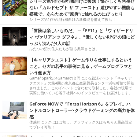
シリーズ第1作が現行機向けに復活！懐かしくも色褪せ
ない『カルドセプト ザ ファースト』遊びやすい機能も
搭載で、あらためて“原典”に触れるのにぴったり
シリーズ第1作が現行機向けの新機能を備えて復活！
「冒険は楽しいものだ」 ─『FF11』と『ウィザードリ
ィ ヴァリアンツ ダフネ』、"優しくないRPG"の沼にど
っぷり沈んだ4人の話
ふたつの沼の住人たちが語る奥深さとは。
【キャリアクエスト】ゲーム作りを仕事にするという
こと。セガの若手の事例に見る，ゲームプログラマと
いう働き方
Game*Sparkと4Gamerの合同による就活イベント「キャリア
クエスト」の第4回が東京都立産業貿易センター浜松町館で開催
されました。このイベントに合わせて取材した、各社の現場で
実際に働いている若手社員へのインタビューをお届けします。
GeForce NOWで『Forza Horizon 6』をプレイ。ハ
ンドルコントローラー×クラウドゲーミングの底力を体
感
体感的にラグはほぼ無し。グラフィックスはもちろん最高設定
でプレイ可能！