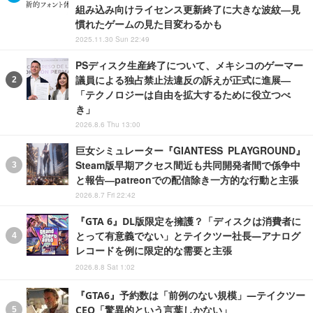
組み込み向けライセンス更新終了に大きな波紋―見
慣れたゲームの見た目変わるかも
2025.11.30 Sun 22:49
PSディスク生産終了について、メキシコのゲーマー
議員による独占禁止法違反の訴えが正式に進展―
「テクノロジーは自由を拡大するために役立つべ
き」
2026.8.6 Thu 13:00
巨女シミュレーター『GIANTESS PLAYGROUND』
Steam版早期アクセス間近も共同開発者間で係争中
と報告―patreonでの配信除き一方的な行動と主張
2026.8.7 Fri 22:42
『GTA 6』DL版限定を擁護？「ディスクは消費者に
とって有意義でない」とテイクツー社長―アナログ
レコードを例に限定的な需要と主張
2026.8.8 Sat 1:02
『GTA6』予約数は「前例のない規模」―テイクツー
CEO「驚異的という言葉しかない」