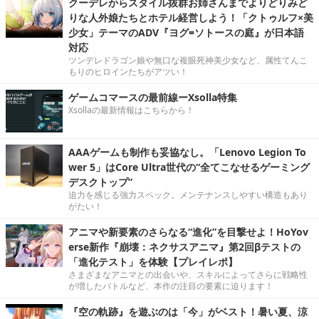
クーデレからスタイル抜群お姉さんまでよりどりみど
りな人外娘たちとホテル経営しよう！「クトゥルフ×美
少女」テーマのADV『ヨグ=ソトースの庭』が日本語
対応
ツンデレドラゴン娘や無口な複眼死神美少女など、属性てんこ
もりのヒロインたちがアツい！
ゲームコマースの最前線ーXsolla特集
Xsollaの最新情報はこちらから！
AAAゲームも制作も妥協なし。「Lenovo Legion To
wer 5」はCore Ultra世代の“全てこなせるゲーミング
デスクトップ”
迫力を感じる強力スペック。メンテナンスしやすい構造もあり
がたい！
アニマや新要素のさらなる“進化”を目撃せよ！HoYov
erse新作『崩壊：ネクサスアニマ』第2回βテストの
「進化テスト」を体験【プレイレポ】
さまざまなアニマとの出会いや、スキルによってさらに戦略性
が増したバトルなど、本作の注目の要素に迫ります！
『空の軌跡』を遊ぶのは「今」がベスト！暑い夏、涼