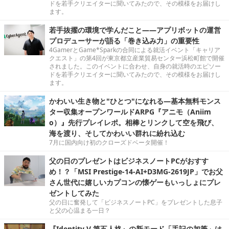
ドを若手クリエイターに聞いてみたので、その模様をお届けし
ます。
若手抜擢の環境で学んだこと――アプリボットの運営
プロデューサーが語る「巻き込み力」の重要性
4GamerとGame*Sparkの合同による就活イベント「キャリア
クエスト」の第4回が東京都立産業貿易センター浜松町館で開催
されました。このイベントに合わせ、自身の就活時のエピソー
ドを若手クリエイターに聞いてみたので、その模様をお届けし
ます。
かわいい生き物と"ひとつ"になれる―基本無料モンス
ター収集オープンワールドARPG『アニモ（Aniim
o）』先行プレイレポ。相棒とリンクして空を飛び、
海を渡り、そしてかわいい群れに紛れ込む
7月に国内向け初のクローズドベータ開催！
父の日のプレゼントはビジネスノートPCがおすす
め！？「MSI Prestige-14-AI+D3MG-2619JP」でお父
さん世代に嬉しいカプコンの懐ゲーもいっしょにプレ
ゼントしてみた
父の日に奮発して「ビジネスノートPC」をプレゼントした息子
と父の心温まる一日？
『Identity V 第五人格』の新モード「手記の加筆」は