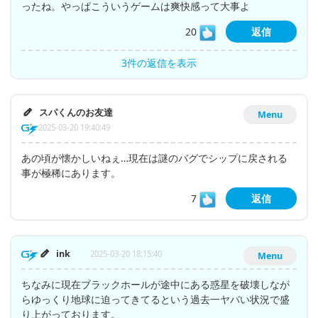
ったね。やっぱこういうゲームは爽快感って大事よ
20
返信
3件の返信を表示
スパくんのお友達
Menu
2025-03-20 19:40:49
あの頃が懐かしいねぇ…現在は謎のバグでシップに戻される
事が極稀にあります。
7
返信
ink
2025-03-20 18:15:40
Menu
ちなみに現在ブラックホールが途中にある惑星を破壊しなが
らゆっくり地球に迫ってきてるという過去一ヤバい状況で盛
り上がっております。