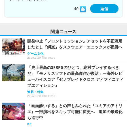
40
返信
関連ニュース
開発中止『フロントミッション』アセットを不正流用
したとし『鋼嵐』をスクウェア・エニックスが提訴へ
ゲーム文化
2025.3.20 Thu 10:39
「史上最高のSFRPGのひとつ、絶対プレイするべき
だ」「モノリスソフトの最高傑作が復活」―海外レビ
ューハイスコア『ゼノブレイドクロス ディフィニティ
ブエディション』
連載・特集
2025.3.20 Thu 11:45
「画面酔いする」との声もみられた『ユミアのアトリ
エ』一部演出をスキップ可能に変更へ―追加の最適化
も進行中
PC