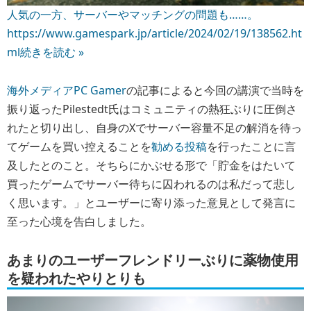
人気の一方、サーバーやマッチングの問題も……。
https://www.gamespark.jp/article/2024/02/19/138562.ht
ml
続きを読む »
海外メディアPC Gamer
の記事によると今回の講演で当時を
振り返ったPilestedt氏はコミュニティの熱狂ぶりに圧倒さ
れたと切り出し、自身のXでサーバー容量不足の解消を待っ
てゲームを買い控えることを
勧める投稿
を行ったことに言
及したとのこと。そちらにかぶせる形で「貯金をはたいて
買ったゲームでサーバー待ちに囚われるのは私だって悲し
く思います。」とユーザーに寄り添った意見として発言に
至った心境を告白しました。
あまりのユーザーフレンドリーぶりに薬物使用
を疑われたやりとりも