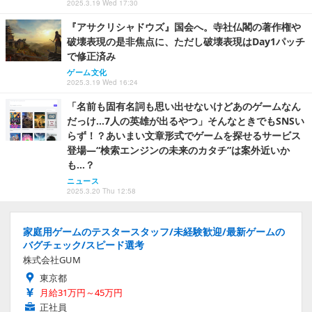
2025.3.19 Wed 17:30
『アサクリシャドウズ』国会へ。寺社仏閣の著作権や
破壊表現の是非焦点に、ただし破壊表現はDay1パッチ
で修正済み
ゲーム文化
2025.3.19 Wed 16:24
「名前も固有名詞も思い出せないけどあのゲームなん
だっけ…7人の英雄が出るやつ」そんなときでもSNSい
らず！？あいまい文章形式でゲームを探せるサービス
登場―“検索エンジンの未来のカタチ”は案外近いか
も…？
ニュース
2025.3.20 Thu 12:58
家庭用ゲームのテスタースタッフ/未経験歓迎/最新ゲームの
バグチェック/スピード選考
株式会社GUM
東京都
月給31万円～45万円
正社員