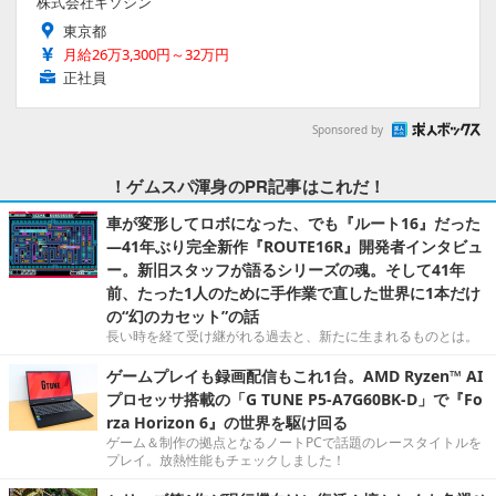
株式会社キソシン
東京都
月給26万3,300円～32万円
正社員
Sponsored by
！ゲムスパ渾身のPR記事はこれだ！
車が変形してロボになった、でも『ルート16』だった
―41年ぶり完全新作『ROUTE16R』開発者インタビュ
ー。新旧スタッフが語るシリーズの魂。そして41年
前、たった1人のために手作業で直した世界に1本だけ
の“幻のカセット”の話
長い時を経て受け継がれる過去と、新たに生まれるものとは。
ゲームプレイも録画配信もこれ1台。AMD Ryzen™ AI
プロセッサ搭載の「G TUNE P5-A7G60BK-D」で『Fo
rza Horizon 6』の世界を駆け回る
ゲーム＆制作の拠点となるノートPCで話題のレースタイトルを
プレイ。放熱性能もチェックしました！