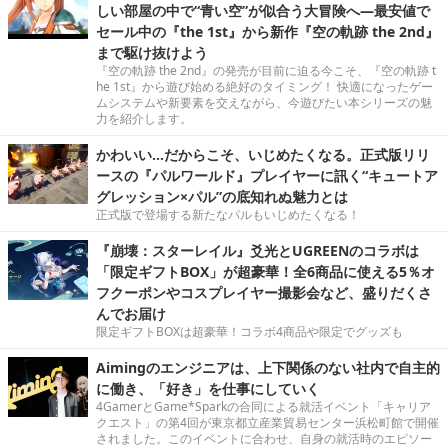
しい部屋の中で“青い空”が似合う大冒険へ―最安値で
セール中の『the 1st』から新作『空の軌跡 the 2nd』
まで駆け抜けよう
『空の軌跡 the 2nd』の発売が目前に迫る今こそ、『空の軌跡 t
he 1st』から遊び始める絶好のタイミング！ 快適になったゲー
ムシステムや新要素を交えながら、今遊びたい本シリーズの魅
力を紹介します。
かわいい…だからこそ、いじめたくなる。正式版リリ
ースの『パルワールド』プレイヤーに訊く“キュートア
グレッション×パル”の底知れぬ魅力とは
正式版で登場する新たなパルもいじめたくなる！
『崩壊：スターレイル』爻光とUGREENのコラボは
「限定ギフトBOX」が超豪華！全6商品に使える5％オ
フクーポンやコスプレイヤー撮影会など、盛りだくさ
んでお届け
限定ギフトBOXは超豪華！コラボ4商品や限定でグッズも
Aimingのエンジニアは、上下関係のない社内で自主的
に働き、「好き」を仕事にしていく
4GamerとGame*Sparkの合同による就活イベント「キャリア
クエスト」の第4回が東京都立産業貿易センター浜松町館で開催
されました。このイベントに合わせ、自身の就活時のエピソー