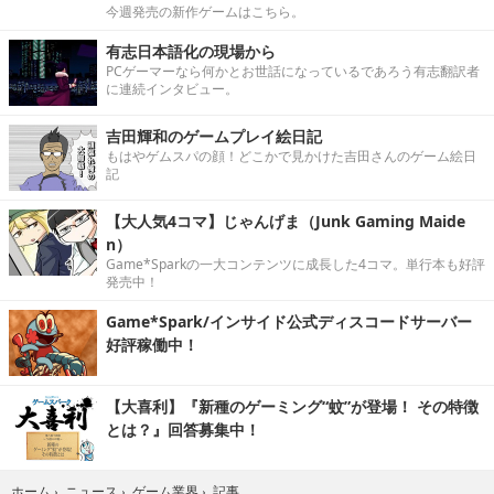
今週発売の新作ゲームはこちら。
有志日本語化の現場から
PCゲーマーなら何かとお世話になっているであろう有志翻訳者
に連続インタビュー。
吉田輝和のゲームプレイ絵日記
もはやゲムスパの顔！どこかで見かけた吉田さんのゲーム絵日
記
【大人気4コマ】じゃんげま（Junk Gaming Maide
n）
Game*Sparkの一大コンテンツに成長した4コマ。単行本も好評
発売中！
Game*Spark/インサイド公式ディスコードサーバー
好評稼働中！
【大喜利】『新種のゲーミング“蚊”が登場！ その特徴
とは？』回答募集中！
記事
ホーム
›
ニュース
›
ゲーム業界
›