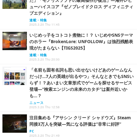
だ」「モノリスソフトの最高傑作が復活」―海外レビ
ューハイスコア『ゼノブレイドクロス ディフィニティ
ブエディション』
連載・特集
2025.3.20 Thu 11:45
いじめっ子をコトコト煮物に！？ いじめやSNSテーマ
のホラー『BrokenLore: UNFOLLOW』は強烈残酷表
現がたまらない【TIGS2025】
連載・特集
2025.3.20 Thu 20:00
「名前も固有名詞も思い出せないけどあのゲームなん
だっけ…7人の英雄が出るやつ」そんなときでもSNSい
らず！？あいまい文章形式でゲームを探せるサービス
登場―“検索エンジンの未来のカタチ”は案外近いか
も…？
ニュース
2025.3.20 Thu 12:58
注目集める『アサシン クリード シャドウズ』Steam
同接3万人を突破―気になる評価は“非常に好評”
PC
2025.3.20 Thu 21:49