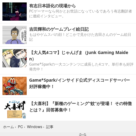
有志日本語化の現場から
PCゲーマーなら何かとお世話になっているであろう有志翻訳者
に連続インタビュー。
吉田輝和のゲームプレイ絵日記
もはやゲムスパの顔！どこかで見かけた吉田さんのゲーム絵日
記
【大人気4コマ】じゃんげま（Junk Gaming Maide
n）
Game*Sparkの一大コンテンツに成長した4コマ。単行本も好評
発売中！
Game*Spark/インサイド公式ディスコードサーバー
好評稼働中！
【大喜利】『新種のゲーミング“蚊”が登場！ その特徴
とは？』回答募集中！
記事
ホーム
›
PC
›
Windows
›