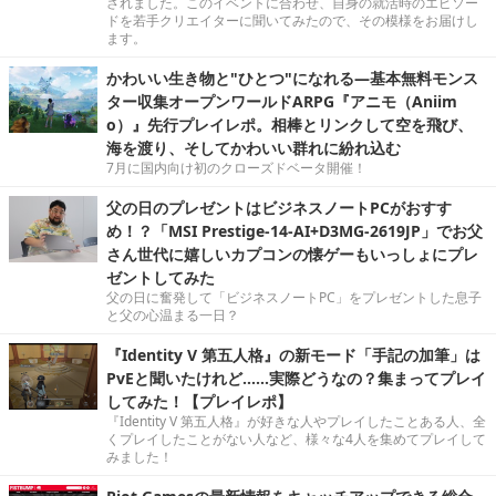
されました。このイベントに合わせ、自身の就活時のエピソー
ドを若手クリエイターに聞いてみたので、その模様をお届けし
ます。
かわいい生き物と"ひとつ"になれる―基本無料モンス
ター収集オープンワールドARPG『アニモ（Aniim
o）』先行プレイレポ。相棒とリンクして空を飛び、
海を渡り、そしてかわいい群れに紛れ込む
7月に国内向け初のクローズドベータ開催！
父の日のプレゼントはビジネスノートPCがおすす
め！？「MSI Prestige-14-AI+D3MG-2619JP」でお父
さん世代に嬉しいカプコンの懐ゲーもいっしょにプレ
ゼントしてみた
父の日に奮発して「ビジネスノートPC」をプレゼントした息子
と父の心温まる一日？
『Identity V 第五人格』の新モード「手記の加筆」は
PvEと聞いたけれど……実際どうなの？集まってプレイ
してみた！【プレイレポ】
『Identity V 第五人格』が好きな人やプレイしたことある人、全
くプレイしたことがない人など、様々な4人を集めてプレイして
みました！