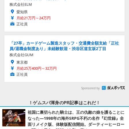
株式会社ELM
愛知県
月給21万円～24万円
正社員
「27卒」カードゲーム製造スタッフ・交通費全額支給「正社
員/退職金制度あり」未経験歓迎・渋谷区道玄坂2丁目
株式会社GUM
東京都
月給25万400円～32万円
正社員
Sponsored by
！ゲムスパ渾身のPR記事はこれだ！
祖国に裏切られた騎士は、王の仇敵の娘を護ることに
なった―1998年の海外SRPG不朽の名作『幻世録』全
面リメイク版、体験版配信開始。ダーティーヒーロー