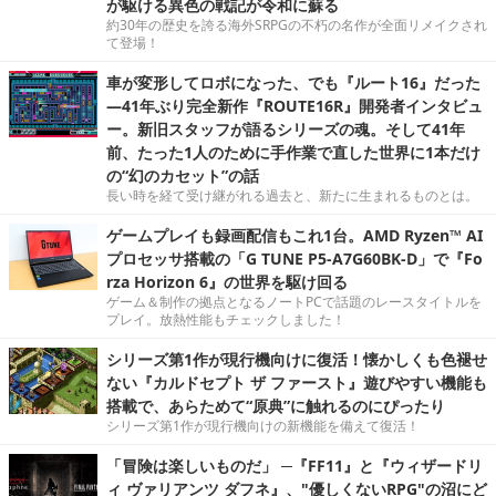
が駆ける異色の戦記が令和に蘇る
約30年の歴史を誇る海外SRPGの不朽の名作が全面リメイクされ
て登場！
車が変形してロボになった、でも『ルート16』だった
―41年ぶり完全新作『ROUTE16R』開発者インタビュ
ー。新旧スタッフが語るシリーズの魂。そして41年
前、たった1人のために手作業で直した世界に1本だけ
の“幻のカセット”の話
長い時を経て受け継がれる過去と、新たに生まれるものとは。
ゲームプレイも録画配信もこれ1台。AMD Ryzen™ AI
プロセッサ搭載の「G TUNE P5-A7G60BK-D」で『Fo
rza Horizon 6』の世界を駆け回る
ゲーム＆制作の拠点となるノートPCで話題のレースタイトルを
プレイ。放熱性能もチェックしました！
シリーズ第1作が現行機向けに復活！懐かしくも色褪せ
ない『カルドセプト ザ ファースト』遊びやすい機能も
搭載で、あらためて“原典”に触れるのにぴったり
シリーズ第1作が現行機向けの新機能を備えて復活！
「冒険は楽しいものだ」 ─『FF11』と『ウィザードリ
ィ ヴァリアンツ ダフネ』、"優しくないRPG"の沼にど