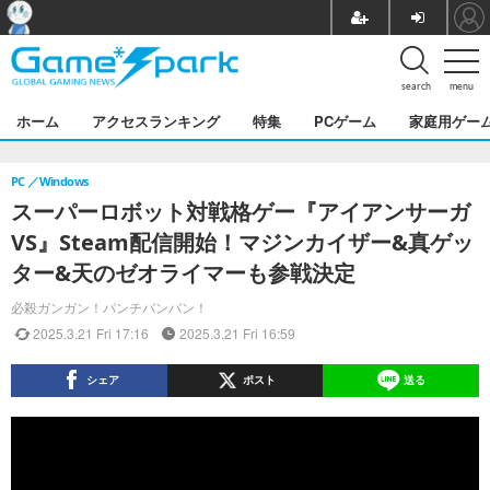
search
menu
ホーム
アクセスランキング
特集
PCゲーム
家庭用ゲー
PC
Windows
スーパーロボット対戦格ゲー『アイアンサーガ
VS』Steam配信開始！マジンカイザー&真ゲッ
ター&天のゼオライマーも参戦決定
必殺ガンガン！パンチバンバン！
2025.3.21 Fri 17:16
2025.3.21 Fri 16:59
シェア
ポスト
送る