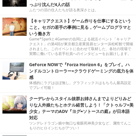
っぷり沈んだ4人の話
ふたつの沼の住人たちが語る奥深さとは。
【キャリアクエスト】ゲーム作りを仕事にするという
こと。セガの若手の事例に見る，ゲームプログラマと
いう働き方
Game*Sparkと4Gamerの合同による就活イベント「キャリア
クエスト」の第4回が東京都立産業貿易センター浜松町館で開催
されました。このイベントに合わせて取材した、各社の現場で
実際に働いている若手社員へのインタビューをお届けします。
GeForce NOWで『Forza Horizon 6』をプレイ。ハ
ンドルコントローラー×クラウドゲーミングの底力を体
感
体感的にラグはほぼ無し。グラフィックスはもちろん最高設定
でプレイ可能！
クーデレからスタイル抜群お姉さんまでよりどりみど
りな人外娘たちとホテル経営しよう！「クトゥルフ×美
少女」テーマのADV『ヨグ=ソトースの庭』が日本語
対応
ツンデレドラゴン娘や無口な複眼死神美少女など、属性てんこ
もりのヒロインたちがアツい！