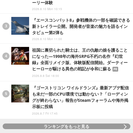
ーリー体験
2026.8.10 Mon 10:15
『エースコンバット8』参戦機体の一部を確認できる
新トレイラー公開。開発者が音楽の魅力を語るイン
タビュー第2弾も
2026.8.10 Mon 11:00
祖国に裏切られた騎士は、王の仇敵の娘を護ること
になった―1998年の海外SRPG不朽の名作『幻世
録』全面リメイク版、体験版配信開始。ダーティー
ヒーローが駆ける異色の戦記が令和に蘇る
PR
2026.8.8 Sat 18:00
『ゴーストリコン ワイルドランズ』最新アプデ配信
も未だ一部のCPU環境では動かない？「ローディン
グが終わらない」報告がSteamフォーラムや海外掲
示板に投稿
2026.8.7 Fri 17:45
ランキングをもっと見る