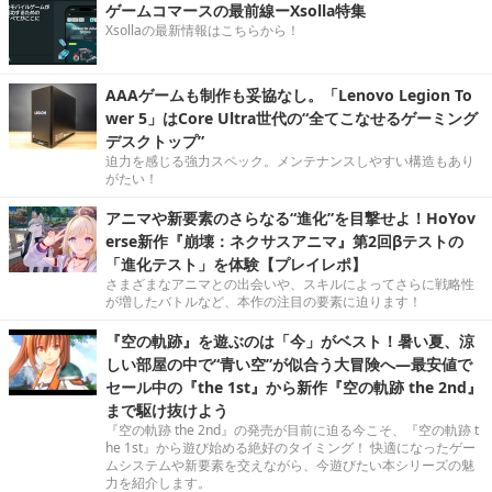
ゲームコマースの最前線ーXsolla特集
Xsollaの最新情報はこちらから！
AAAゲームも制作も妥協なし。「Lenovo Legion To
wer 5」はCore Ultra世代の“全てこなせるゲーミング
デスクトップ”
迫力を感じる強力スペック。メンテナンスしやすい構造もあり
がたい！
アニマや新要素のさらなる“進化”を目撃せよ！HoYov
erse新作『崩壊：ネクサスアニマ』第2回βテストの
「進化テスト」を体験【プレイレポ】
さまざまなアニマとの出会いや、スキルによってさらに戦略性
が増したバトルなど、本作の注目の要素に迫ります！
『空の軌跡』を遊ぶのは「今」がベスト！暑い夏、涼
しい部屋の中で“青い空”が似合う大冒険へ―最安値で
セール中の『the 1st』から新作『空の軌跡 the 2nd』
まで駆け抜けよう
『空の軌跡 the 2nd』の発売が目前に迫る今こそ、『空の軌跡 t
he 1st』から遊び始める絶好のタイミング！ 快適になったゲー
ムシステムや新要素を交えながら、今遊びたい本シリーズの魅
力を紹介します。