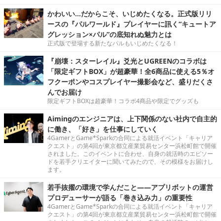
かわいい…だからこそ、いじめたくなる。正式版リリ
ースの『パルワールド』プレイヤーに訊く“キュートア
グレッション×パル”の底知れぬ魅力とは
正式版で登場する新たなパルもいじめたくなる！
『崩壊：スターレイル』爻光とUGREENのコラボは
「限定ギフトBOX」が超豪華！全6商品に使える5％オ
フクーポンやコスプレイヤー撮影会など、盛りだくさ
んでお届け
限定ギフトBOXは超豪華！コラボ4商品や限定でグッズも
Aimingのエンジニアは、上下関係のない社内で自主的
に働き、「好き」を仕事にしていく
4GamerとGame*Sparkの合同による就活イベント「キャリア
クエスト」の第4回が東京都立産業貿易センター浜松町館で開催
されました。このイベントに合わせ、自身の就活時のエピソー
ドを若手クリエイターに聞いてみたので、その模様をお届けし
ます。
若手抜擢の環境で学んだこと――アプリボットの運営
プロデューサーが語る「巻き込み力」の重要性
4GamerとGame*Sparkの合同による就活イベント「キャリア
クエスト」の第4回が東京都立産業貿易センター浜松町館で開催