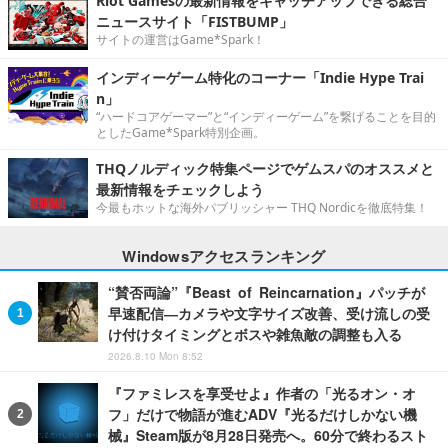
Riot Gamesの最新情報をキャッチアップできる総合
ニュースサイト「FISTBUMP」
サイトの運営はGame*Spark！
インディーゲーム特化のコーナー「Indie Hype Trai
n」
“ハードコアゲーマー”と“インディーゲーム”を繋げることを目的
としたGame*Spark特別企画。
THQノルディック特集ページでゲムスパのオススメと
最新情報をチェックしよう
今最もホットな海外パブリッシャー THQ Nordicを徹底特集！
Windowsアクセスランキング
“賛否両論”『Beast of Reincarnation』パッチが
早速配信―カメラや文字サイズ改善、受け流しの受
け付けタイミングとボスや雑魚敵の調整も入る
2026.8.10 Mon 8:52
『ファミレスを享受せよ』作者の「光るオン・オ
フ」だけで物語が進むADV『光るだけしかない機
械』Steam版が8月28日発売へ。60分で終わるスト