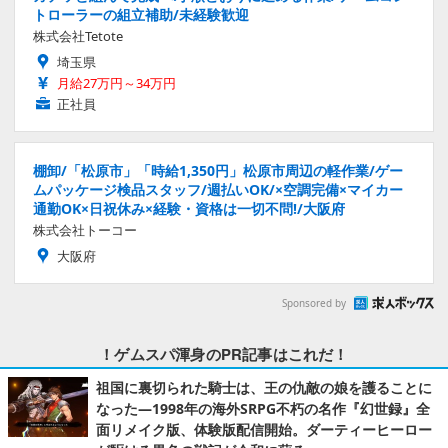
トローラーの組立補助/未経験歓迎
株式会社Tetote
埼玉県
月給27万円～34万円
正社員
棚卸/「松原市」「時給1,350円」松原市周辺の軽作業/ゲー
ムパッケージ検品スタッフ/週払いOK/×空調完備×マイカー
通勤OK×日祝休み×経験・資格は一切不問!/大阪府
株式会社トーコー
大阪府
Sponsored by
！ゲムスパ渾身のPR記事はこれだ！
祖国に裏切られた騎士は、王の仇敵の娘を護ることに
なった―1998年の海外SRPG不朽の名作『幻世録』全
面リメイク版、体験版配信開始。ダーティーヒーロー