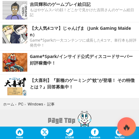
吉田輝和のゲームプレイ絵日記
もはやゲムスパの顔！どこかで見かけた吉田さんのゲーム絵日
記
【大人気4コマ】じゃんげま（Junk Gaming Maide
n）
Game*Sparkの一大コンテンツに成長した4コマ。単行本も好評
発売中！
Game*Spark/インサイド公式ディスコードサーバー
好評稼働中！
【大喜利】『新種のゲーミング“蚊”が登場！ その特徴
とは？』回答募集中！
記事
ホーム
›
PC
›
Windows
›
Home
X
STEAM
Facebook
YouTube