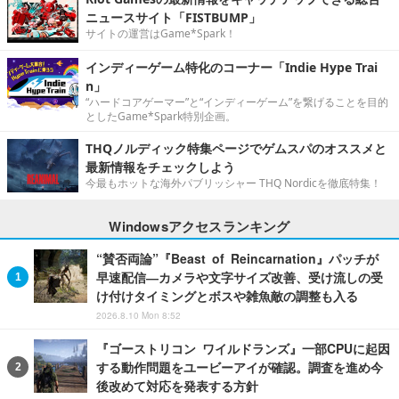
ニュースサイト「FISTBUMP」
サイトの運営はGame*Spark！
インディーゲーム特化のコーナー「Indie Hype Trai
n」
“ハードコアゲーマー”と“インディーゲーム”を繋げることを目的
としたGame*Spark特別企画。
THQノルディック特集ページでゲムスパのオススメと
最新情報をチェックしよう
今最もホットな海外パブリッシャー THQ Nordicを徹底特集！
Windowsアクセスランキング
“賛否両論”『Beast of Reincarnation』パッチが
早速配信―カメラや文字サイズ改善、受け流しの受
け付けタイミングとボスや雑魚敵の調整も入る
2026.8.10 Mon 8:52
『ゴーストリコン ワイルドランズ』一部CPUに起因
する動作問題をユービーアイが確認。調査を進め今
後改めて対応を発表する方針