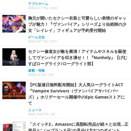
アプリゲーム
2025.4.17 Thu 12:45
胸元が開いたセクシー衣装と可愛らしい表情のギャッ
プが魅力！『ヴァンパイア』シリーズより仙術師の少
女「レイレイ」フィギュアが予約受付開始
ゲーム文化
2025.2.27 Thu 15:57
セクシー修道女が敵を粛清！アイテムやスキルを駆使
してヴァンパイアを叩き潰せ！！『Nunholy』【げむ
すぱローグライク/ローグライト部】
連載・特集
2025.2.2 Sun 7:00
【PC版連日無料配布開始】大人気ローグライトACT
『Vampire Survivors（ヴァンパイアサバイバー
ズ）』ホリデーセール開催中のEpic Gamesストアに
て
ニュース
2024.12.20 Fri 1:00
「スイッチ2」Amazonに高額転売品が続々と出現…正
規品と“ノーブランド品”の見分け方3つのポイント