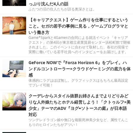
っぷり沈んだ4人の話
ふたつの沼の住人たちが語る奥深さとは。
【キャリアクエスト】ゲーム作りを仕事にするという
こと。セガの若手の事例に見る，ゲームプログラマと
いう働き方
Game*Sparkと4Gamerの合同による就活イベント「キャリア
クエスト」の第4回が東京都立産業貿易センター浜松町館で開催
されました。このイベントに合わせて取材した、各社の現場で
実際に働いている若手社員へのインタビューをお届けします。
GeForce NOWで『Forza Horizon 6』をプレイ。ハ
ンドルコントローラー×クラウドゲーミングの底力を体
感
体感的にラグはほぼ無し。グラフィックスはもちろん最高設定
でプレイ可能！
クーデレからスタイル抜群お姉さんまでよりどりみど
りな人外娘たちとホテル経営しよう！「クトゥルフ×美
少女」テーマのADV『ヨグ=ソトースの庭』が日本語
対応
ツンデレドラゴン娘や無口な複眼死神美少女など、属性てんこ
もりのヒロインたちがアツい！