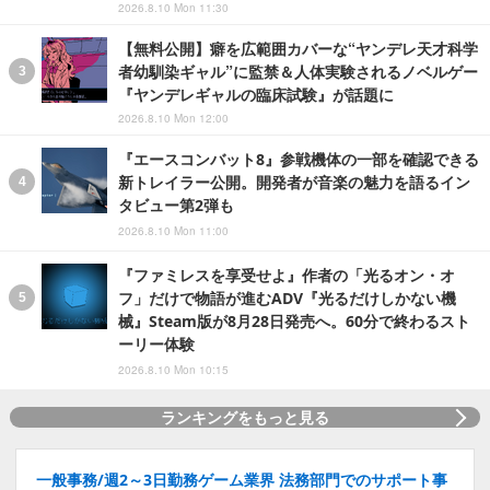
2026.8.10 Mon 11:30
【無料公開】癖を広範囲カバーな“ヤンデレ天才科学
者幼馴染ギャル”に監禁＆人体実験されるノベルゲー
『ヤンデレギャルの臨床試験』が話題に
2026.8.10 Mon 12:00
『エースコンバット8』参戦機体の一部を確認できる
新トレイラー公開。開発者が音楽の魅力を語るイン
タビュー第2弾も
2026.8.10 Mon 11:00
『ファミレスを享受せよ』作者の「光るオン・オ
フ」だけで物語が進むADV『光るだけしかない機
械』Steam版が8月28日発売へ。60分で終わるスト
ーリー体験
2026.8.10 Mon 10:15
ランキングをもっと見る
一般事務/週2～3日勤務ゲーム業界 法務部門でのサポート事