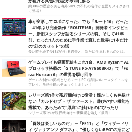
が駆ける異色の戦記が令和に蘇る
約30年の歴史を誇る海外SRPGの不朽の名作が全面リメイクされ
て登場！
車が変形してロボになった、でも『ルート16』だった
―41年ぶり完全新作『ROUTE16R』開発者インタビュ
ー。新旧スタッフが語るシリーズの魂。そして41年
前、たった1人のために手作業で直した世界に1本だけ
の“幻のカセット”の話
長い時を経て受け継がれる過去と、新たに生まれるものとは。
ゲームプレイも録画配信もこれ1台。AMD Ryzen™ AI
プロセッサ搭載の「G TUNE P5-A7G60BK-D」で『Fo
rza Horizon 6』の世界を駆け回る
ゲーム＆制作の拠点となるノートPCで話題のレースタイトルを
プレイ。放熱性能もチェックしました！
シリーズ第1作が現行機向けに復活！懐かしくも色褪せ
ない『カルドセプト ザ ファースト』遊びやすい機能も
搭載で、あらためて“原典”に触れるのにぴったり
シリーズ第1作が現行機向けの新機能を備えて復活！
「冒険は楽しいものだ」 ─『FF11』と『ウィザードリ
ィ ヴァリアンツ ダフネ』、"優しくないRPG"の沼にど