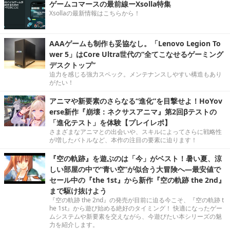
ゲームコマースの最前線ーXsolla特集
Xsollaの最新情報はこちらから！
AAAゲームも制作も妥協なし。「Lenovo Legion To
wer 5」はCore Ultra世代の“全てこなせるゲーミング
デスクトップ”
迫力を感じる強力スペック。メンテナンスしやすい構造もあり
がたい！
アニマや新要素のさらなる“進化”を目撃せよ！HoYov
erse新作『崩壊：ネクサスアニマ』第2回βテストの
「進化テスト」を体験【プレイレポ】
さまざまなアニマとの出会いや、スキルによってさらに戦略性
が増したバトルなど、本作の注目の要素に迫ります！
『空の軌跡』を遊ぶのは「今」がベスト！暑い夏、涼
しい部屋の中で“青い空”が似合う大冒険へ―最安値で
セール中の『the 1st』から新作『空の軌跡 the 2nd』
まで駆け抜けよう
『空の軌跡 the 2nd』の発売が目前に迫る今こそ、『空の軌跡 t
he 1st』から遊び始める絶好のタイミング！ 快適になったゲー
ムシステムや新要素を交えながら、今遊びたい本シリーズの魅
力を紹介します。