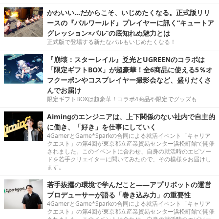
かわいい…だからこそ、いじめたくなる。正式版リリ
ースの『パルワールド』プレイヤーに訊く“キュートア
グレッション×パル”の底知れぬ魅力とは
正式版で登場する新たなパルもいじめたくなる！
『崩壊：スターレイル』爻光とUGREENのコラボは
「限定ギフトBOX」が超豪華！全6商品に使える5％オ
フクーポンやコスプレイヤー撮影会など、盛りだくさ
んでお届け
限定ギフトBOXは超豪華！コラボ4商品や限定でグッズも
Aimingのエンジニアは、上下関係のない社内で自主的
に働き、「好き」を仕事にしていく
4GamerとGame*Sparkの合同による就活イベント「キャリア
クエスト」の第4回が東京都立産業貿易センター浜松町館で開催
されました。このイベントに合わせ、自身の就活時のエピソー
ドを若手クリエイターに聞いてみたので、その模様をお届けし
ます。
若手抜擢の環境で学んだこと――アプリボットの運営
プロデューサーが語る「巻き込み力」の重要性
4GamerとGame*Sparkの合同による就活イベント「キャリア
クエスト」の第4回が東京都立産業貿易センター浜松町館で開催