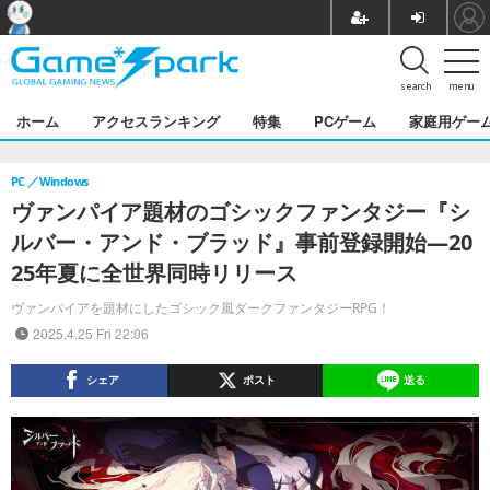
search
menu
ホーム
アクセスランキング
特集
PCゲーム
家庭用ゲー
PC
Windows
ヴァンパイア題材のゴシックファンタジー『シ
ルバー・アンド・ブラッド』事前登録開始―20
25年夏に全世界同時リリース
ヴァンパイアを題材にしたゴシック風ダークファンタジーRPG！
2025.4.25 Fri 22:06
シェア
ポスト
送る