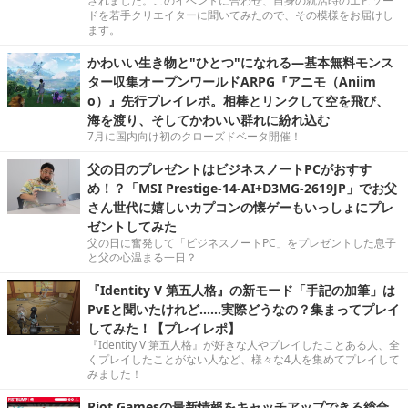
されました。このイベントに合わせ、自身の就活時のエピソー
ドを若手クリエイターに聞いてみたので、その模様をお届けし
ます。
かわいい生き物と"ひとつ"になれる―基本無料モンス
ター収集オープンワールドARPG『アニモ（Aniim
o）』先行プレイレポ。相棒とリンクして空を飛び、
海を渡り、そしてかわいい群れに紛れ込む
7月に国内向け初のクローズドベータ開催！
父の日のプレゼントはビジネスノートPCがおすす
め！？「MSI Prestige-14-AI+D3MG-2619JP」でお父
さん世代に嬉しいカプコンの懐ゲーもいっしょにプレ
ゼントしてみた
父の日に奮発して「ビジネスノートPC」をプレゼントした息子
と父の心温まる一日？
『Identity V 第五人格』の新モード「手記の加筆」は
PvEと聞いたけれど……実際どうなの？集まってプレイ
してみた！【プレイレポ】
『Identity V 第五人格』が好きな人やプレイしたことある人、全
くプレイしたことがない人など、様々な4人を集めてプレイして
みました！
Riot Gamesの最新情報をキャッチアップできる総合