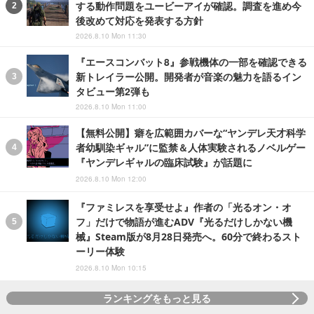
する動作問題をユービーアイが確認。調査を進め今
後改めて対応を発表する方針
2026.8.10 Mon 11:30
『エースコンバット8』参戦機体の一部を確認できる
新トレイラー公開。開発者が音楽の魅力を語るイン
タビュー第2弾も
2026.8.10 Mon 11:00
【無料公開】癖を広範囲カバーな“ヤンデレ天才科学
者幼馴染ギャル”に監禁＆人体実験されるノベルゲー
『ヤンデレギャルの臨床試験』が話題に
2026.8.10 Mon 12:00
『ファミレスを享受せよ』作者の「光るオン・オ
フ」だけで物語が進むADV『光るだけしかない機
械』Steam版が8月28日発売へ。60分で終わるスト
ーリー体験
2026.8.10 Mon 10:15
ランキングをもっと見る