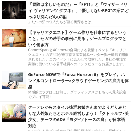
「冒険は楽しいものだ」 ─『FF11』と『ウィザードリ
ィ ヴァリアンツ ダフネ』、"優しくないRPG"の沼にど
っぷり沈んだ4人の話
ふたつの沼の住人たちが語る奥深さとは。
【キャリアクエスト】ゲーム作りを仕事にするという
こと。セガの若手の事例に見る，ゲームプログラマと
いう働き方
Game*Sparkと4Gamerの合同による就活イベント「キャリア
クエスト」の第4回が東京都立産業貿易センター浜松町館で開催
されました。このイベントに合わせて取材した、各社の現場で
実際に働いている若手社員へのインタビューをお届けします。
GeForce NOWで『Forza Horizon 6』をプレイ。ハ
ンドルコントローラー×クラウドゲーミングの底力を体
感
体感的にラグはほぼ無し。グラフィックスはもちろん最高設定
でプレイ可能！
クーデレからスタイル抜群お姉さんまでよりどりみど
りな人外娘たちとホテル経営しよう！「クトゥルフ×美
少女」テーマのADV『ヨグ=ソトースの庭』が日本語
対応
ツンデレドラゴン娘や無口な複眼死神美少女など、属性てんこ