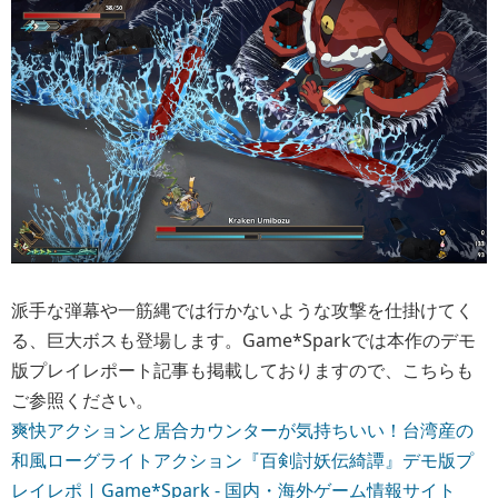
派手な弾幕や一筋縄では行かないような攻撃を仕掛けてく
る、巨大ボスも登場します。Game*Sparkでは本作のデモ
版プレイレポート記事も掲載しておりますので、こちらも
ご参照ください。
爽快アクションと居合カウンターが気持ちいい！台湾産の
和風ローグライトアクション『百剣討妖伝綺譚』デモ版プ
レイレポ | Game*Spark - 国内・海外ゲーム情報サイト