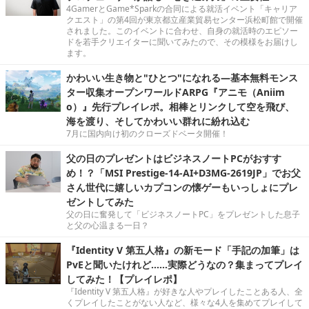
4GamerとGame*Sparkの合同による就活イベント「キャリア
クエスト」の第4回が東京都立産業貿易センター浜松町館で開催
されました。このイベントに合わせ、自身の就活時のエピソー
ドを若手クリエイターに聞いてみたので、その模様をお届けし
ます。
かわいい生き物と"ひとつ"になれる―基本無料モンス
ター収集オープンワールドARPG『アニモ（Aniim
o）』先行プレイレポ。相棒とリンクして空を飛び、
海を渡り、そしてかわいい群れに紛れ込む
7月に国内向け初のクローズドベータ開催！
父の日のプレゼントはビジネスノートPCがおすす
め！？「MSI Prestige-14-AI+D3MG-2619JP」でお父
さん世代に嬉しいカプコンの懐ゲーもいっしょにプレ
ゼントしてみた
父の日に奮発して「ビジネスノートPC」をプレゼントした息子
と父の心温まる一日？
『Identity V 第五人格』の新モード「手記の加筆」は
PvEと聞いたけれど……実際どうなの？集まってプレイ
してみた！【プレイレポ】
『Identity V 第五人格』が好きな人やプレイしたことある人、全
くプレイしたことがない人など、様々な4人を集めてプレイして