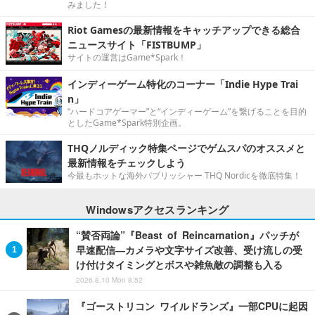
みました！
Riot Gamesの最新情報をキャッチアップできる総合
ニュースサイト「FISTBUMP」
サイトの運営はGame*Spark！
インディーゲーム特化のコーナー「Indie Hype Trai
n」
“ハードコアゲーマー”と“インディーゲーム”を繋げることを目的
としたGame*Spark特別企画。
THQノルディック特集ページでゲムスパのオススメと
最新情報をチェックしよう
今最もホットな海外パブリッシャー THQ Nordicを徹底特集！
Windowsアクセスランキング
“賛否両論”『Beast of Reincarnation』パッチが
早速配信―カメラや文字サイズ改善、受け流しの受
け付けタイミングとボスや雑魚敵の調整も入る
2026.8.10 Mon 8:52
『ゴーストリコン ワイルドランズ』一部CPUに起因