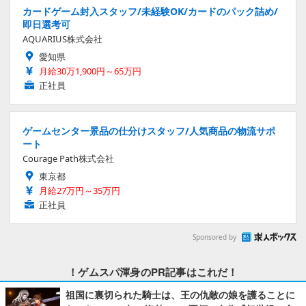
カードゲーム封入スタッフ/未経験OK/カードのパック詰め/
即日選考可
AQUARIUS株式会社
愛知県
月給30万1,900円～65万円
正社員
ゲームセンター景品の仕分けスタッフ/人気商品の物流サポ
ート
Courage Path株式会社
東京都
月給27万円～35万円
正社員
Sponsored by
！ゲムスパ渾身のPR記事はこれだ！
祖国に裏切られた騎士は、王の仇敵の娘を護ることに