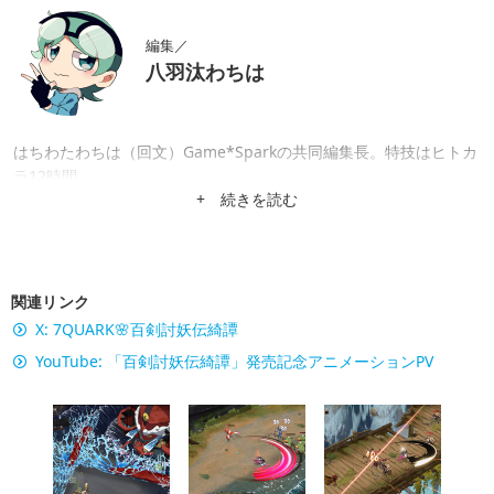
編集／
八羽汰わちは
はちわたわちは（回文）Game*Sparkの共同編集長。特技はヒトカ
ラ12時間。
+ 続きを読む
関連リンク
X: 7QUARK🌸百剣討妖伝綺譚
YouTube: 「百剣討妖伝綺譚」発売記念アニメーションPV