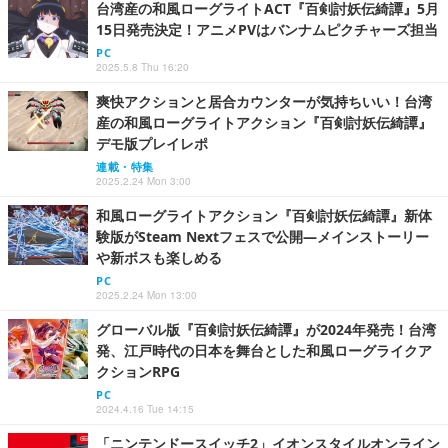
台湾産の和風ローグライトACT『百剣討妖伝綺譚』5月
15日発売決定！アニメPVはバンナムピクチャーズ担当
PC
2025.5.8 Thu 16:20
爽快アクションと居合カウンターが気持ちいい！台湾
産の和風ローグライトアクション『百剣討妖伝綺譚』
デモ版プレイレポ
連載・特集
2025.2.24 Mon 3:00
和風ローグライトアクション『百剣討妖伝綺譚』新体
験版がSteam Nextフェスで公開―メインストーリー
や新ボスも楽しめる
PC
2025.2.24 Mon 13:00
グローバル版『百剣討妖伝綺譚』が2024年発売！台湾
発、江戸時代の日本を舞台とした和風ローグライクア
クションRPG
PC
2024.4.16 Tue 14:15
「ニンテンドースイッチ2」イオンスタイルオンライン