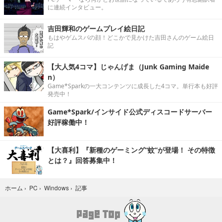
に連続インタビュー。
吉田輝和のゲームプレイ絵日記
もはやゲムスパの顔！どこかで見かけた吉田さんのゲーム絵日
記
【大人気4コマ】じゃんげま（Junk Gaming Maide
n）
Game*Sparkの一大コンテンツに成長した4コマ。単行本も好評
発売中！
Game*Spark/インサイド公式ディスコードサーバー
好評稼働中！
【大喜利】『新種のゲーミング“蚊”が登場！ その特徴
とは？』回答募集中！
記事
ホーム
›
PC
›
Windows
›