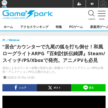
search
menu
ホーム
アクセスランキング
特集
PCゲーム
家庭用ゲー
PC
Windows
“居合”カウンターで九尾の狐を打ち倒せ！和風
ローグライトARPG『百剣討妖伝綺譚』Steam/
スイッチ/PS/Xboxで発売。アニメPVも必見
居合によるカウンター攻撃が気持ち良い和風ローグライトアクションRPGが発
売！アニメーションPVも公開されました。
2025.5.15 Thu 14:30
シェア
ポスト
送る