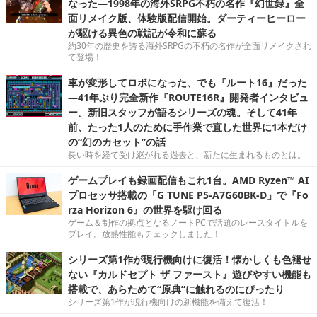
なった―1998年の海外SRPG不朽の名作『幻世録』全
面リメイク版、体験版配信開始。ダーティーヒーロー
が駆ける異色の戦記が令和に蘇る
約30年の歴史を誇る海外SRPGの不朽の名作が全面リメイクされ
て登場！
車が変形してロボになった、でも『ルート16』だった
―41年ぶり完全新作『ROUTE16R』開発者インタビュ
ー。新旧スタッフが語るシリーズの魂。そして41年
前、たった1人のために手作業で直した世界に1本だけ
の“幻のカセット”の話
長い時を経て受け継がれる過去と、新たに生まれるものとは。
ゲームプレイも録画配信もこれ1台。AMD Ryzen™ AI
プロセッサ搭載の「G TUNE P5-A7G60BK-D」で『Fo
rza Horizon 6』の世界を駆け回る
ゲーム＆制作の拠点となるノートPCで話題のレースタイトルを
プレイ。放熱性能もチェックしました！
シリーズ第1作が現行機向けに復活！懐かしくも色褪せ
ない『カルドセプト ザ ファースト』遊びやすい機能も
搭載で、あらためて“原典”に触れるのにぴったり
シリーズ第1作が現行機向けの新機能を備えて復活！