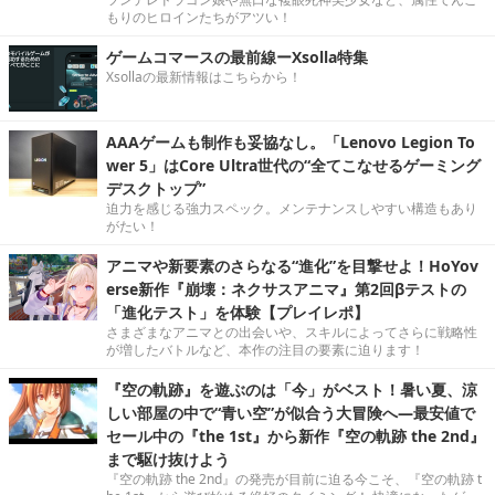
もりのヒロインたちがアツい！
ゲームコマースの最前線ーXsolla特集
Xsollaの最新情報はこちらから！
AAAゲームも制作も妥協なし。「Lenovo Legion To
wer 5」はCore Ultra世代の“全てこなせるゲーミング
デスクトップ”
迫力を感じる強力スペック。メンテナンスしやすい構造もあり
がたい！
アニマや新要素のさらなる“進化”を目撃せよ！HoYov
erse新作『崩壊：ネクサスアニマ』第2回βテストの
「進化テスト」を体験【プレイレポ】
さまざまなアニマとの出会いや、スキルによってさらに戦略性
が増したバトルなど、本作の注目の要素に迫ります！
『空の軌跡』を遊ぶのは「今」がベスト！暑い夏、涼
しい部屋の中で“青い空”が似合う大冒険へ―最安値で
セール中の『the 1st』から新作『空の軌跡 the 2nd』
まで駆け抜けよう
『空の軌跡 the 2nd』の発売が目前に迫る今こそ、『空の軌跡 t