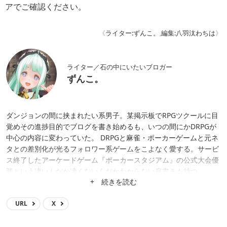
アでご確認ください。
《
ライター:ずんこ。
,
編集:八羽汰わちは
》
ライター／石の中にいたいブロガー
ずんこ。
ダンジョンの間に挟まれたい系男子。某掲示板でRPGツクールに目
覚めその進捗目的でブログを書き始めるも、いつの間にかDRPGが
中心の内容に変わっていた。 DRPGと麻雀・ポーカーゲームと元ネ
タとの差別化が光るフォロワー系ゲームをこよなく愛する。サービ
ス終了したアーケードゲーム『ポーカースタジアム』の公式大会優
勝という凄いんだか凄くないんだかわからない肩書きも持つ。
+ 続きを読む
URL
X