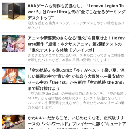
AAAゲームも制作も妥協なし。「Lenovo Legion To
wer 5」はCore Ultra世代の“全てこなせるゲーミング
デスクトップ”
迫力を感じる強力スペック。メンテナンスしやすい構造もあり
がたい！
アニマや新要素のさらなる“進化”を目撃せよ！HoYov
erse新作『崩壊：ネクサスアニマ』第2回βテストの
「進化テスト」を体験【プレイレポ】
さまざまなアニマとの出会いや、スキルによってさらに戦略性
が増したバトルなど、本作の注目の要素に迫ります！
『空の軌跡』を遊ぶのは「今」がベスト！暑い夏、涼
しい部屋の中で“青い空”が似合う大冒険へ―最安値で
セール中の『the 1st』から新作『空の軌跡 the 2nd』
まで駆け抜けよう
『空の軌跡 the 2nd』の発売が目前に迫る今こそ、『空の軌跡 t
he 1st』から遊び始める絶好のタイミング！ 快適になったゲー
ムシステムや新要素を交えながら、今遊びたい本シリーズの魅
力を紹介します。
かわいい…だからこそ、いじめたくなる。正式版リリ
ースの『パルワールド』プレイヤーに訊く“キュートア