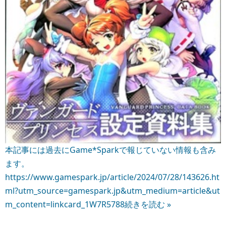
本記事には過去にGame*Sparkで報じていない情報も含み
ます。
https://www.gamespark.jp/article/2024/07/28/143626.ht
ml?utm_source=gamespark.jp&utm_medium=article&ut
m_content=linkcard_1W7R5788
続きを読む »