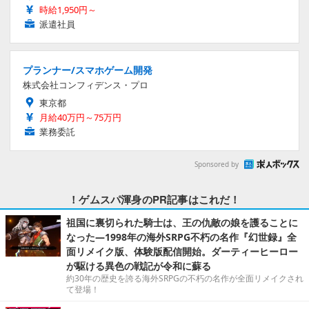
時給1,950円～
派遣社員
プランナー/スマホゲーム開発
株式会社コンフィデンス・プロ
東京都
月給40万円～75万円
業務委託
Sponsored by
！ゲムスパ渾身のPR記事はこれだ！
祖国に裏切られた騎士は、王の仇敵の娘を護ることに
なった―1998年の海外SRPG不朽の名作『幻世録』全
面リメイク版、体験版配信開始。ダーティーヒーロー
が駆ける異色の戦記が令和に蘇る
約30年の歴史を誇る海外SRPGの不朽の名作が全面リメイクされ
て登場！