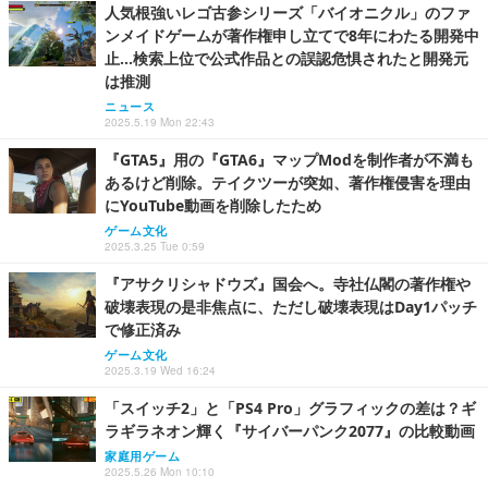
人気根強いレゴ古参シリーズ「バイオニクル」のファ
ンメイドゲームが著作権申し立てで8年にわたる開発中
止…検索上位で公式作品との誤認危惧されたと開発元
は推測
ニュース
2025.5.19 Mon 22:43
『GTA5』用の『GTA6』マップModを制作者が不満も
あるけど削除。テイクツーが突如、著作権侵害を理由
にYouTube動画を削除したため
ゲーム文化
2025.3.25 Tue 0:59
『アサクリシャドウズ』国会へ。寺社仏閣の著作権や
破壊表現の是非焦点に、ただし破壊表現はDay1パッチ
で修正済み
ゲーム文化
2025.3.19 Wed 16:24
「スイッチ2」と「PS4 Pro」グラフィックの差は？ギ
ラギラネオン輝く『サイバーパンク2077』の比較動画
家庭用ゲーム
2025.5.26 Mon 10:10