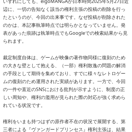
いずれにしても、eigoMANGAが日本時間2025年5月27日近
辺に、一切の告知なく該当の権利主張の投稿の削除を行っ
たというのが、今回の出来事です。なぜ投稿が削除された
のかは、本記事執筆時点では明らかとなっていません。発
表があった痕跡は執筆時点でもGoogleでの検索結果から見
られます。
裁定制度自体は、ゲームが映像の著作物同様に復刻のため
の大きな壁として抱える、（一部）権利散逸の問題の解消
の手段として期待を集めており、すでに様々なレトロゲー
ムの復刻のため運用された実績があります。一方で、今回
の一件や直近のSNSにおける批判が示すように、制度の正
しい周知や、権利の濫用が見られた際の対応が強く求めら
れている状況です。
権利をいまも持つはずの原作者不在の状況で展開する、第
三者による『ヴァンガードプリンセス』権利主張は、結果