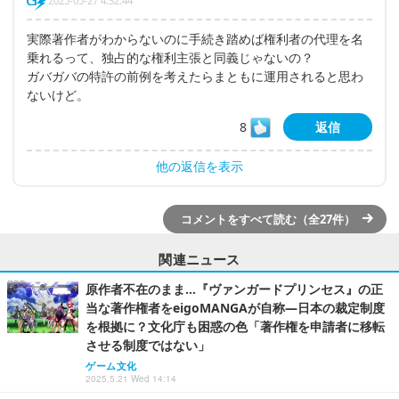
2025-05-27 4:32:44
実際著作者がわからないのに手続き踏めば権利者の代理を名
乗れるって、独占的な権利主張と同義じゃないの？
ガバガバの特許の前例を考えたらまともに運用されると思わ
ないけど。
8
返信
他の返信を表示
コメントをすべて読む（全27件）
関連ニュース
原作者不在のまま…『ヴァンガードプリンセス』の正
当な著作権者をeigoMANGAが自称―日本の裁定制度
を根拠に？文化庁も困惑の色「著作権を申請者に移転
させる制度ではない」
ゲーム文化
2025.5.21 Wed 14:14