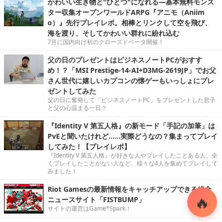
かわいい生き物と"ひとつ"になれる―基本無料モンス
ター収集オープンワールドARPG『アニモ（Aniim
o）』先行プレイレポ。相棒とリンクして空を飛び、
海を渡り、そしてかわいい群れに紛れ込む
7月に国内向け初のクローズドベータ開催！
父の日のプレゼントはビジネスノートPCがおすす
め！？「MSI Prestige-14-AI+D3MG-2619JP」でお父
さん世代に嬉しいカプコンの懐ゲーもいっしょにプレ
ゼントしてみた
父の日に奮発して「ビジネスノートPC」をプレゼントした息子
と父の心温まる一日？
『Identity V 第五人格』の新モード「手記の加筆」は
PvEと聞いたけれど……実際どうなの？集まってプレイ
してみた！【プレイレポ】
『Identity V 第五人格』が好きな人やプレイしたことある人、全
くプレイしたことがない人など、様々な4人を集めてプレイして
みました！
Riot Gamesの最新情報をキャッチアップできる総合
ニュースサイト「FISTBUMP」
サイトの運営はGame*Spark！