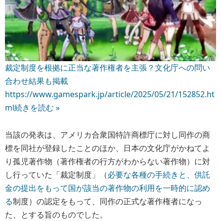
裁定制度を根拠に正当な著作権者を主張？文化庁への問い
合わせ結果も掲載
https://www.gamespark.jp/article/2025/05/21/152852.ht
ml
続きを読む »
当該の発表は、アメリカ合衆国特許商標庁に対し同作の商
標を同社が登録したことのほか、日本の文化庁がかねてよ
り孤児著作物（著作権者の行方がわからない著作物）に対
し行っていた「裁定制度」（
必要な各種の手続きと、供託
金の提出をもって国が該当の著作物の利用を一時的に認め
る
制度）の認定をもって、同作の正式な著作権者になっ
た、とする旨のものでした。