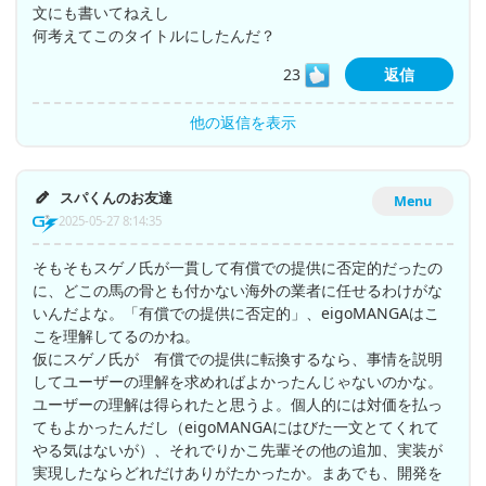
文にも書いてねえし
何考えてこのタイトルにしたんだ？
23
返信
他の返信を表示
スパくんのお友達
Menu
2025-05-27 8:14:35
そもそもスゲノ氏が一貫して有償での提供に否定的だったの
に、どこの馬の骨とも付かない海外の業者に任せるわけがな
いんだよな。「有償での提供に否定的」、eigoMANGAはこ
こを理解してるのかね。
仮にスゲノ氏が 有償での提供に転換するなら、事情を説明
してユーザーの理解を求めればよかったんじゃないのかな。
ユーザーの理解は得られたと思うよ。個人的には対価を払っ
てもよかったんだし（eigoMANGAにはびた一文とてくれて
やる気はないが）、それでりかこ先輩その他の追加、実装が
実現したならどれだけありがたかったか。まあでも、開発を