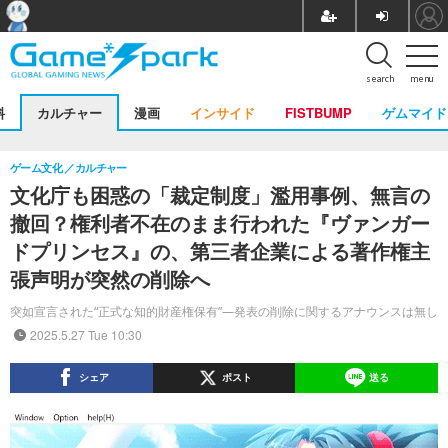
search
menu
料
カルチャー
漫画
インサイド
FISTBUMP
ゲムマイド
ゲーム文化
カルチャー
文化庁も困惑の「裁定制度」濫用事例、無言の
撤回？権利者不在のまま行われた『ヴァンガー
ドプリンセス』の、第三者企業による著作権主
張声明が突然の削除へ
突如宣言された“正式な知的財産権保有”―発表の削除に関するアナウンスは無し
2025.5.27 Tue 10:30
シェア
ポスト
送る