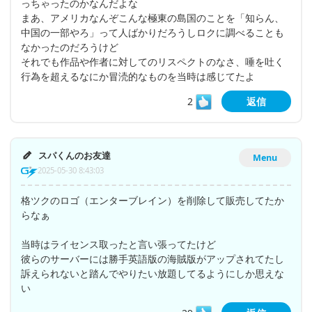
っちゃったのかなんだよな
まあ、アメリカなんぞこんな極東の島国のことを「知らん、
中国の一部やろ」って人ばかりだろうしロクに調べることも
なかったのだろうけど
それでも作品や作者に対してのリスペクトのなさ、唾を吐く
行為を超えるなにか冒涜的なものを当時は感じてたよ
2
返信
スパくんのお友達
Menu
2025-05-30 8:43:03
格ツクのロゴ（エンターブレイン）を削除して販売してたか
らなぁ
当時はライセンス取ったと言い張ってたけど
彼らのサーバーには勝手英語版の海賊版がアップされてたし
訴えられないと踏んでやりたい放題してるようにしか思えな
い