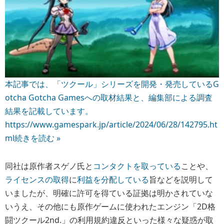
本記事では、「ツクール」シリーズを開発・発売しているG
otcha Gotcha Gamesへの取材結果と、編集部による調査
結果を記載しています。
https://www.gamespark.jp/article/2024/06/28/142795.ht
ml
続きを読む »
同社は原作者スゲノ氏と
コンタクトを取っている
ことや、
ライセンスの取得
に
利益を分配している
旨などを説明して
いましたが、明確に許可を得ている証拠は明かされていな
いうえ、その他にも原作ゲームに使われたエンジン「2D格
闘ツクール2nd.」の利用規約違反といった様々な疑惑が取