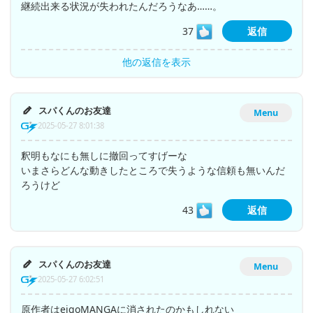
継続出来る状況が失われたんだろうなあ……。
37
返信
他の返信を表示
スパくんのお友達
Menu
2025-05-27 8:01:38
釈明もなにも無しに撤回ってすげーな
いまさらどんな動きしたところで失うような信頼も無いんだ
ろうけど
43
返信
スパくんのお友達
Menu
2025-05-27 6:02:51
原作者はeigoMANGAに消されたのかもしれない