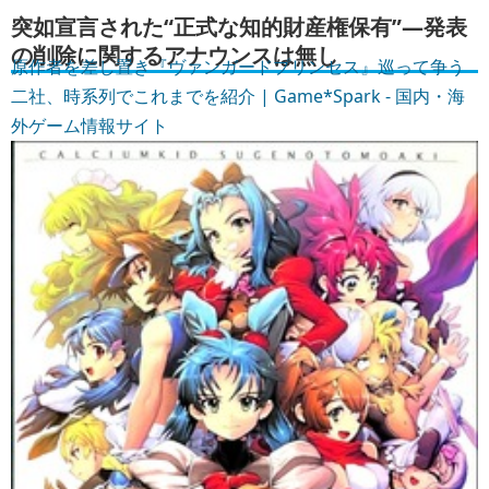
突如宣言された“正式な知的財産権保有”―発表
の削除に関するアナウンスは無し
原作者を差し置き『ヴァンガードプリンセス』巡って争う
二社、時系列でこれまでを紹介 | Game*Spark - 国内・海
外ゲーム情報サイト