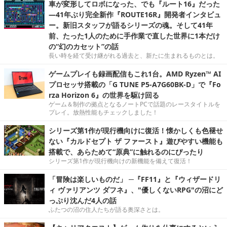
車が変形してロボになった、でも『ルート16』だった
―41年ぶり完全新作『ROUTE16R』開発者インタビュ
ー。新旧スタッフが語るシリーズの魂。そして41年
前、たった1人のために手作業で直した世界に1本だけ
の“幻のカセット”の話
長い時を経て受け継がれる過去と、新たに生まれるものとは。
ゲームプレイも録画配信もこれ1台。AMD Ryzen™ AI
プロセッサ搭載の「G TUNE P5-A7G60BK-D」で『Fo
rza Horizon 6』の世界を駆け回る
ゲーム＆制作の拠点となるノートPCで話題のレースタイトルを
プレイ。放熱性能もチェックしました！
シリーズ第1作が現行機向けに復活！懐かしくも色褪せ
ない『カルドセプト ザ ファースト』遊びやすい機能も
搭載で、あらためて“原典”に触れるのにぴったり
シリーズ第1作が現行機向けの新機能を備えて復活！
「冒険は楽しいものだ」 ─『FF11』と『ウィザードリ
ィ ヴァリアンツ ダフネ』、"優しくないRPG"の沼にど
っぷり沈んだ4人の話
ふたつの沼の住人たちが語る奥深さとは。