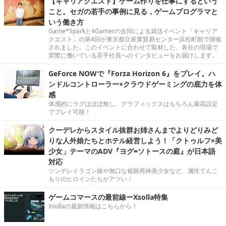
【キャリアクエスト】ゲーム作りを仕事にするという
こと。セガの若手の事例に見る，ゲームプログラマと
いう働き方
Game*Sparkと4Gamerの合同による就活イベント「キャリア
クエスト」の第4回が東京都立産業貿易センター浜松町館で開催
されました。このイベントに合わせて取材した、各社の現場で
実際に働いている若手社員へのインタビューをお届けします。
GeForce NOWで『Forza Horizon 6』をプレイ。ハ
ンドルコントローラー×クラウドゲーミングの底力を体
感
体感的にラグはほぼ無し。グラフィックスはもちろん最高設定
でプレイ可能！
クーデレからスタイル抜群お姉さんまでよりどりみど
りな人外娘たちとホテル経営しよう！「クトゥルフ×美
少女」テーマのADV『ヨグ=ソトースの庭』が日本語
対応
ツンデレドラゴン娘や無口な複眼死神美少女など、属性てんこ
もりのヒロインたちがアツい！
ゲームコマースの最前線ーXsolla特集
Xsollaの最新情報はこちらから！