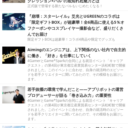
グレッション×パル”の底知れぬ魅力とは
正式版で登場する新たなパルもいじめたくなる！
『崩壊：スターレイル』爻光とUGREENのコラボは
「限定ギフトBOX」が超豪華！全6商品に使える5％オ
フクーポンやコスプレイヤー撮影会など、盛りだくさ
んでお届け
限定ギフトBOXは超豪華！コラボ4商品や限定でグッズも
Aimingのエンジニアは、上下関係のない社内で自主的
に働き、「好き」を仕事にしていく
4GamerとGame*Sparkの合同による就活イベント「キャリア
クエスト」の第4回が東京都立産業貿易センター浜松町館で開催
されました。このイベントに合わせ、自身の就活時のエピソー
ドを若手クリエイターに聞いてみたので、その模様をお届けし
ます。
若手抜擢の環境で学んだこと――アプリボットの運営
プロデューサーが語る「巻き込み力」の重要性
4GamerとGame*Sparkの合同による就活イベント「キャリア
クエスト」の第4回が東京都立産業貿易センター浜松町館で開催
されました。このイベントに合わせ、自身の就活時のエピソー
ドを若手クリエイターに聞いてみたので、その模様をお届けし
ます。