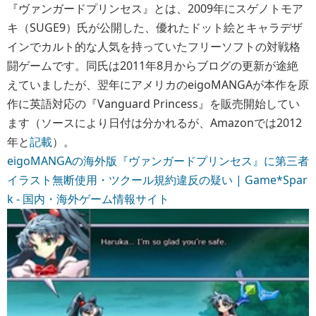
『ヴァンガードプリンセス』とは、2009年にスゲノトモア
キ（SUGE9）氏が公開した、優れたドット絵とキャラデザ
インでカルト的な人気を持っていたフリーソフトの対戦格
闘ゲームです。同氏は2011年8月からブログの更新が途絶
えていましたが、翌年にアメリカのeigoMANGAが本作を原
作に英語対応の『Vanguard Princess』を販売開始してい
ます（ソースにより日付は分かれるが、Amazonでは2012
年と
記載
）。
eigoMANGAの海外版『ヴァンガードプリンセス』に第三者
イラスト無断使用・ツクール規約違反の疑い | Game*Spar
k - 国内・海外ゲーム情報サイト