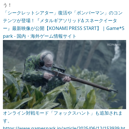
う！
「シークレットシアター」復活や「ボンバーマン」のコン
テンツが登場！『メタルギアソリッドΔ スネークイータ
ー』最新映像が公開【KONAMI PRESS START】 | Game*S
park - 国内・海外ゲーム情報サイト
オンライン対戦モード「フォックスハント」も追加されま
す。
https://www.gamespark.jp/article/2025/06/12/153939.ht