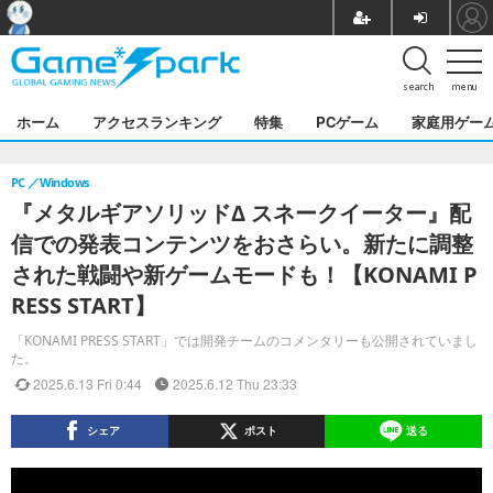
search
menu
ホーム
アクセスランキング
特集
PCゲーム
家庭用ゲー
PC
Windows
『メタルギアソリッドΔ スネークイーター』配
信での発表コンテンツをおさらい。新たに調整
された戦闘や新ゲームモードも！【KONAMI P
RESS START】
「KONAMI PRESS START」では開発チームのコメンタリーも公開されていまし
た。
2025.6.13 Fri 0:44
2025.6.12 Thu 23:33
シェア
ポスト
送る