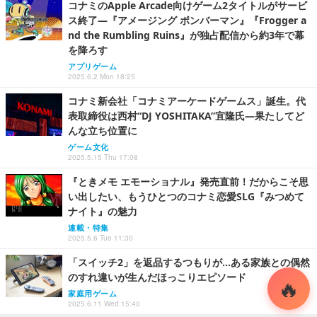
コナミのApple Arcade向けゲーム2タイトルがサービ
ス終了―『アメージング ボンバーマン』『Frogger a
nd the Rumbling Ruins』が独占配信から約3年で幕
を降ろす
アプリゲーム
2025.6.2 Mon 18:25
コナミ新会社「コナミアーケードゲームス」誕生。代
表取締役は西村“DJ YOSHITAKA”宜隆氏―果たしてど
んな立ち位置に
ゲーム文化
2025.5.15 Thu 17:08
『ときメモ エモーショナル』発売直前！だからこそ思
い出したい、もうひとつのコナミ恋愛SLG『みつめて
ナイト』の魅力
連載・特集
2025.5.6 Tue 11:30
「スイッチ2」を返品するつもりが…ある家族との偶然
のすれ違いが生んだほっこりエピソード
家庭用ゲーム
2025.6.11 Wed 15:40