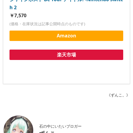
h 2
￥7,570
(価格・在庫状況は記事公開時点のものです)
Amazon
楽天市場
《ずんこ。》
石の中にいたいブロガー