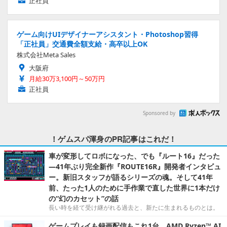
正社員
ゲーム向けUIデザイナーアシスタント・Photoshop習得
「正社員」交通費全額支給・高卒以上OK
株式会社Meta Sales
大阪府
月給30万3,100円～50万円
正社員
Sponsored by
！ゲムスパ渾身のPR記事はこれだ！
車が変形してロボになった、でも『ルート16』だった
―41年ぶり完全新作『ROUTE16R』開発者インタビュ
ー。新旧スタッフが語るシリーズの魂。そして41年
前、たった1人のために手作業で直した世界に1本だけ
の“幻のカセット”の話
長い時を経て受け継がれる過去と、新たに生まれるものとは。
ゲームプレイも録画配信もこれ1台。AMD Ryzen™ AI