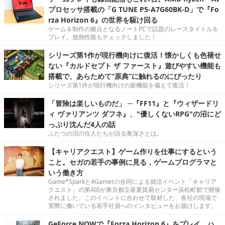
プロセッサ搭載の「G TUNE P5-A7G60BK-D」で『Fo
rza Horizon 6』の世界を駆け回る
ゲーム＆制作の拠点となるノートPCで話題のレースタイトルを
プレイ。放熱性能もチェックしました！
シリーズ第1作が現行機向けに復活！懐かしくも色褪せ
ない『カルドセプト ザ ファースト』遊びやすい機能も
搭載で、あらためて“原典”に触れるのにぴったり
シリーズ第1作が現行機向けの新機能を備えて復活！
「冒険は楽しいものだ」 ─『FF11』と『ウィザードリ
ィ ヴァリアンツ ダフネ』、"優しくないRPG"の沼にど
っぷり沈んだ4人の話
ふたつの沼の住人たちが語る奥深さとは。
【キャリアクエスト】ゲーム作りを仕事にするという
こと。セガの若手の事例に見る，ゲームプログラマと
いう働き方
Game*Sparkと4Gamerの合同による就活イベント「キャリア
クエスト」の第4回が東京都立産業貿易センター浜松町館で開催
されました。このイベントに合わせて取材した、各社の現場で
実際に働いている若手社員へのインタビューをお届けします。
GeForce NOWで『Forza Horizon 6』をプレイ。ハ