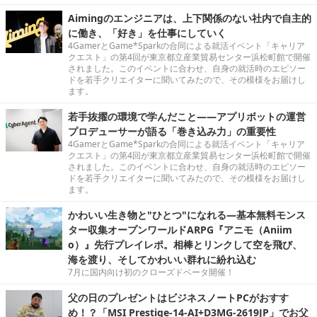
Aimingのエンジニアは、上下関係のない社内で自主的
に働き、「好き」を仕事にしていく
4GamerとGame*Sparkの合同による就活イベント「キャリア
クエスト」の第4回が東京都立産業貿易センター浜松町館で開催
されました。このイベントに合わせ、自身の就活時のエピソー
ドを若手クリエイターに聞いてみたので、その模様をお届けし
ます。
若手抜擢の環境で学んだこと――アプリボットの運営
プロデューサーが語る「巻き込み力」の重要性
4GamerとGame*Sparkの合同による就活イベント「キャリア
クエスト」の第4回が東京都立産業貿易センター浜松町館で開催
されました。このイベントに合わせ、自身の就活時のエピソー
ドを若手クリエイターに聞いてみたので、その模様をお届けし
ます。
かわいい生き物と"ひとつ"になれる―基本無料モンス
ター収集オープンワールドARPG『アニモ（Aniim
o）』先行プレイレポ。相棒とリンクして空を飛び、
海を渡り、そしてかわいい群れに紛れ込む
7月に国内向け初のクローズドベータ開催！
父の日のプレゼントはビジネスノートPCがおすす
め！？「MSI Prestige-14-AI+D3MG-2619JP」でお父