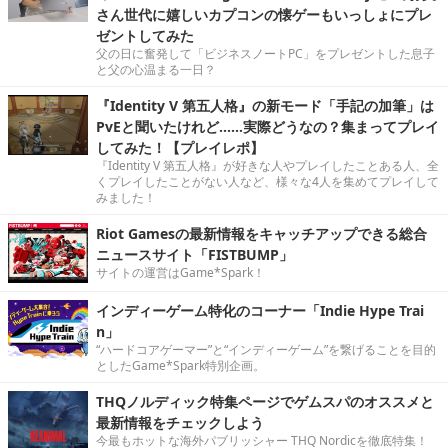
さん世代に嬉しいカプコンの懐ゲーもいっしょにプレ
ゼントしてみた
父の日に奮発して「ビジネスノートPC」をプレゼントした息子
と父の心温まる一日？
『Identity V 第五人格』の新モード「手記の加筆」は
PvEと聞いたけれど……実際どうなの？集まってプレイ
してみた！【プレイレポ】
『Identity V 第五人格』が好きな人やプレイしたことある人、全
くプレイしたことがない人など、様々な4人を集めてプレイして
みました！
Riot Gamesの最新情報をキャッチアップできる総合
ニュースサイト「FISTBUMP」
サイトの運営はGame*Spark！
インディーゲーム特化のコーナー「Indie Hype Trai
n」
“ハードコアゲーマー”と“インディーゲーム”を繋げることを目的
としたGame*Spark特別企画。
THQノルディック特集ページでゲムスパのオススメと
最新情報をチェックしよう
今最もホットな海外パブリッシャー THQ Nordicを徹底特集！