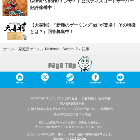
Game*Spark/インサイド公式ディスコードサーバー
好評稼働中！
【大喜利】『新種のゲーミング“蚊”が登場！ その特徴
とは？』回答募集中！
記事
ホーム
›
家庭用ゲーム
›
Nintendo Switch 2
›
Home
X
STEAM
Facebook
YouTube
Game*Sparkについて
お問合せ
広告掲載
会社概要
個人情報保護方針
個人情報の取り扱いについて（Game*Spark）
利用規約
特定商取引法に基づく表記
紹介した商品/サービスを購入、契約した場合に、
売上の一部が弊社サイトに還元されることがあります。
当サイトに掲載の記事・見出し・写真・画像の無断転載を禁じます。
Copyright © 2026 IID, Inc.