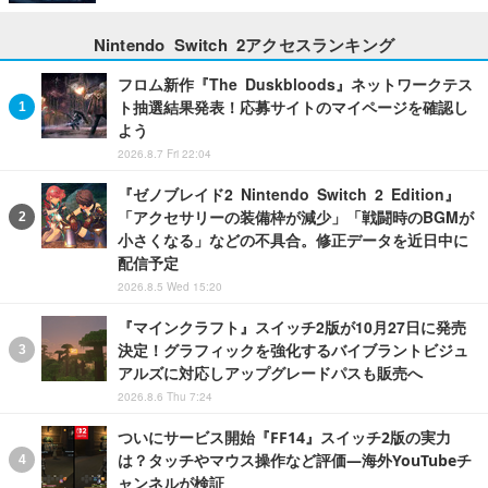
Nintendo Switch 2アクセスランキング
フロム新作『The Duskbloods』ネットワークテス
ト抽選結果発表！応募サイトのマイページを確認し
よう
2026.8.7 Fri 22:04
『ゼノブレイド2 Nintendo Switch 2 Edition』
「アクセサリーの装備枠が減少」「戦闘時のBGMが
小さくなる」などの不具合。修正データを近日中に
配信予定
2026.8.5 Wed 15:20
『マインクラフト』スイッチ2版が10月27日に発売
決定！グラフィックを強化するバイブラントビジュ
アルズに対応しアップグレードパスも販売へ
2026.8.6 Thu 7:24
ついにサービス開始『FF14』スイッチ2版の実力
は？タッチやマウス操作など評価―海外YouTubeチ
ャンネルが検証