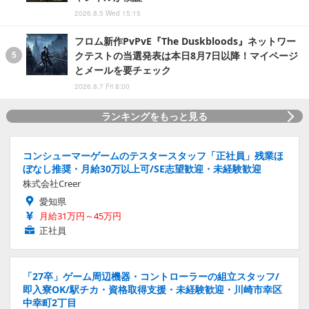
2026.8.5 Wed 15:15
フロム新作PvPvE『The Duskbloods』ネットワー
クテストの当選発表は本日8月7日以降！マイページ
とメールを要チェック
2026.8.7 Fri 8:00
ランキングをもっと見る
コンシューマーゲームのテスタースタッフ「正社員」残業ほ
ぼなし推奨・月給30万以上可/SE志望歓迎・未経験歓迎
株式会社Creer
愛知県
月給31万円～45万円
正社員
「27卒」ゲーム周辺機器・コントローラーの組立スタッフ/
即入寮OK/駅チカ・資格取得支援・未経験歓迎・川崎市幸区
中幸町2丁目