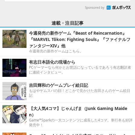
Sponsored by
連載・注目記事
今週発売の新作ゲーム『Beast of Reincarnation』
『MARVEL Tōkon: Fighting Souls』『ファイナルフ
ァンタジーXIV』他
今週発売の新作ゲームはこちら。
有志日本語化の現場から
PCゲーマーなら何かとお世話になっているであろう有志翻訳者
に連続インタビュー。
吉田輝和のゲームプレイ絵日記
もはやゲムスパの顔！どこかで見かけた吉田さんのゲーム絵日
記
【大人気4コマ】じゃんげま（Junk Gaming Maide
n）
Game*Sparkの一大コンテンツに成長した4コマ。単行本も好評
発売中！