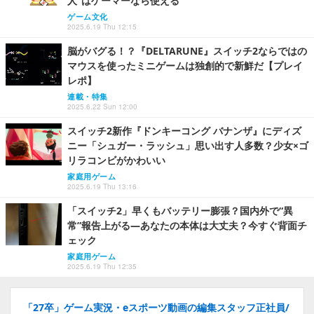
人”はゲーマーなら使える
ゲーム文化
2025.6.19 Thu 12:15
脳がバグる！？『DELTARUNE』スイッチ2ならではの
マウスを使ったミニゲームは独創的で新鮮だ【プレイ
レポ】
連載・特集
2025.6.22 Sun 12:00
スイッチ2新作『ドンキーコング バナンザ』にディズ
ニー「シュガー・ラッシュ」思い出す人多数？少女×ゴ
リラコンビがかわいい
家庭用ゲーム
2025.6.19 Thu 13:16
「スイッチ2」早くもバッテリー膨張？国内外で“異
常”報告上がる―あなたの本体は大丈夫？今すぐ背面チ
ェック
家庭用ゲーム
2025.6.19 Thu 12:35
「27卒」ゲーム実況・eスポーツ動画の編集スタッフ正社員/