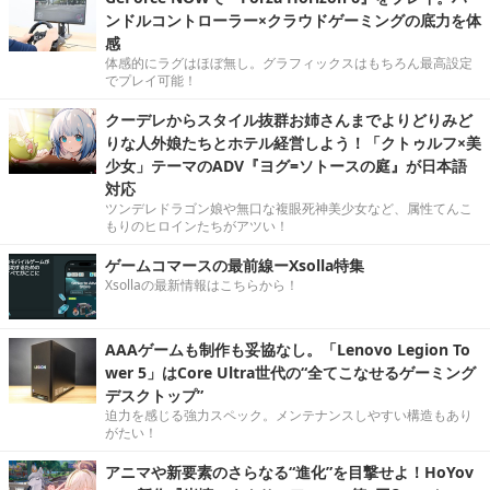
ンドルコントローラー×クラウドゲーミングの底力を体
感
体感的にラグはほぼ無し。グラフィックスはもちろん最高設定
でプレイ可能！
クーデレからスタイル抜群お姉さんまでよりどりみど
りな人外娘たちとホテル経営しよう！「クトゥルフ×美
少女」テーマのADV『ヨグ=ソトースの庭』が日本語
対応
ツンデレドラゴン娘や無口な複眼死神美少女など、属性てんこ
もりのヒロインたちがアツい！
ゲームコマースの最前線ーXsolla特集
Xsollaの最新情報はこちらから！
AAAゲームも制作も妥協なし。「Lenovo Legion To
wer 5」はCore Ultra世代の“全てこなせるゲーミング
デスクトップ”
迫力を感じる強力スペック。メンテナンスしやすい構造もあり
がたい！
アニマや新要素のさらなる“進化”を目撃せよ！HoYov