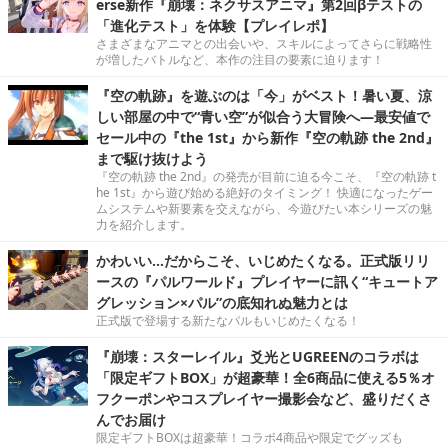
erse新作『崩壊：ネクサスアニマ』第2回βテストの
「進化テスト」を体験【プレイレポ】
さまざまなアニマとの出会いや、スキルによってさらに戦略性
が増したバトルなど、本作の注目の要素に迫ります！
『空の軌跡』を遊ぶのは「今」がベスト！暑い夏、涼
しい部屋の中で“青い空”が似合う大冒険へ―最安値で
セール中の『the 1st』から新作『空の軌跡 the 2nd』
まで駆け抜けよう
『空の軌跡 the 2nd』の発売が目前に迫る今こそ、『空の軌跡 t
he 1st』から遊び始める絶好のタイミング！ 快適になったゲー
ムシステムや新要素を交えながら、今遊びたい本シリーズの魅
力を紹介します。
かわいい…だからこそ、いじめたくなる。正式版リリ
ースの『パルワールド』プレイヤーに訊く“キュートア
グレッション×パル”の底知れぬ魅力とは
正式版で登場する新たなパルもいじめたくなる！
『崩壊：スターレイル』爻光とUGREENのコラボは
「限定ギフトBOX」が超豪華！全6商品に使える5％オ
フクーポンやコスプレイヤー撮影会など、盛りだくさ
んでお届け
限定ギフトBOXは超豪華！コラボ4商品や限定でグッズも