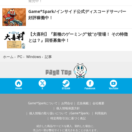
発売中！
Game*Spark/インサイド公式ディスコードサーバー
好評稼働中！
【大喜利】『新種のゲーミング“蚊”が登場！ その特徴
とは？』回答募集中！
記事
ホーム
›
PC
›
Windows
›
Home
X
STEAM
Facebook
YouTube
Game*Sparkについて
お問合せ
広告掲載
会社概要
個人情報保護方針
個人情報の取り扱いについて（Game*Spark）
利用規約
特定商取引法に基づく表記
紹介した商品/サービスを購入、契約した場合に、
売上の一部が弊社サイトに還元されることがあります。