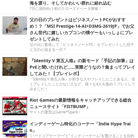
海を渡り、そしてかわいい群れに紛れ込む
7月に国内向け初のクローズドベータ開催！
父の日のプレゼントはビジネスノートPCがおすす
め！？「MSI Prestige-14-AI+D3MG-2619JP」でお父
さん世代に嬉しいカプコンの懐ゲーもいっしょにプレ
ゼントしてみた
父の日に奮発して「ビジネスノートPC」をプレゼントした息子
と父の心温まる一日？
『Identity V 第五人格』の新モード「手記の加筆」は
PvEと聞いたけれど……実際どうなの？集まってプレイ
してみた！【プレイレポ】
『Identity V 第五人格』が好きな人やプレイしたことある人、全
くプレイしたことがない人など、様々な4人を集めてプレイして
みました！
Riot Gamesの最新情報をキャッチアップできる総合
ニュースサイト「FISTBUMP」
サイトの運営はGame*Spark！
インディーゲーム特化のコーナー「Indie Hype Trai
n」
“ハードコアゲーマー”と“インディーゲーム”を繋げることを目的