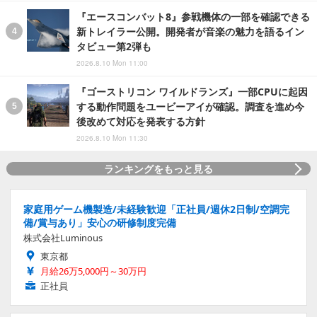
『エースコンバット8』参戦機体の一部を確認できる
新トレイラー公開。開発者が音楽の魅力を語るイン
タビュー第2弾も
2026.8.10 Mon 11:00
『ゴーストリコン ワイルドランズ』一部CPUに起因
する動作問題をユービーアイが確認。調査を進め今
後改めて対応を発表する方針
2026.8.10 Mon 11:30
ランキングをもっと見る
家庭用ゲーム機製造/未経験歓迎「正社員/週休2日制/空調完
備/賞与あり」安心の研修制度完備
株式会社Luminous
東京都
月給26万5,000円～30万円
正社員