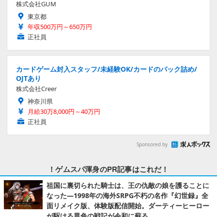
株式会社GUM
東京都
年収500万円～650万円
正社員
カードゲーム封入スタッフ/未経験OK/カードのパック詰め/
OJTあり
株式会社Creer
神奈川県
月給30万8,000円～40万円
正社員
Sponsored by
！ゲムスパ渾身のPR記事はこれだ！
祖国に裏切られた騎士は、王の仇敵の娘を護ることに
なった―1998年の海外SRPG不朽の名作『幻世録』全
面リメイク版、体験版配信開始。ダーティーヒーロー
が駆ける異色の戦記が令和に蘇る