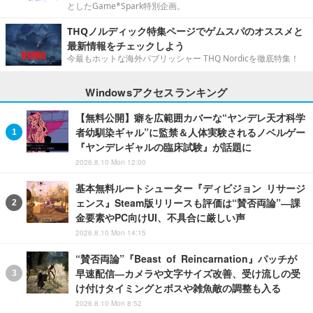
としたGame*Spark特別企画。
THQノルディック特集ページでゲムスパのオススメと
最新情報をチェックしよう
今最もホットな海外パブリッシャー THQ Nordicを徹底特集！
Windowsアクセスランキング
【無料公開】癖を広範囲カバーな“ヤンデレ天才科学
者幼馴染ギャル”に監禁＆人体実験されるノベルゲー
『ヤンデレギャルの臨床試験』が話題に
2026.8.10 Mon 12:00
基本無料ルートシューター『ディビジョン リサージ
ェンス』Steam版リリースも評価は“賛否両論”―課
金要素やPC向けUI、不具合に厳しい声
2026.8.10 Mon 14:15
“賛否両論”『Beast of Reincarnation』パッチが
早速配信―カメラや文字サイズ改善、受け流しの受
け付けタイミングとボスや雑魚敵の調整も入る
2026.8.10 Mon 8:52