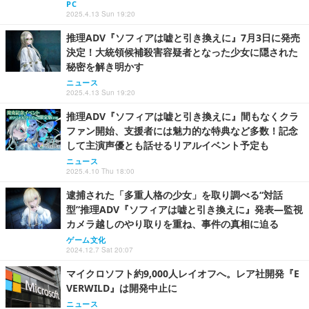
PC
2025.4.13 Sun 19:20
推理ADV『ソフィアは嘘と引き換えに』7月3日に発売
決定！大統領候補殺害容疑者となった少女に隠された
秘密を解き明かす
ニュース
2025.4.13 Sun 19:20
推理ADV『ソフィアは嘘と引き換えに』間もなくクラ
ファン開始、支援者には魅力的な特典など多数！記念
して主演声優とも話せるリアルイベント予定も
ニュース
2025.4.10 Thu 18:00
逮捕された「多重人格の少女」を取り調べる“対話
型”推理ADV『ソフィアは嘘と引き換えに』発表―監視
カメラ越しのやり取りを重ね、事件の真相に迫る
ゲーム文化
2024.12.7 Sat 20:07
マイクロソフト約9,000人レイオフへ。レア社開発『E
VERWILD』は開発中止に
ニュース