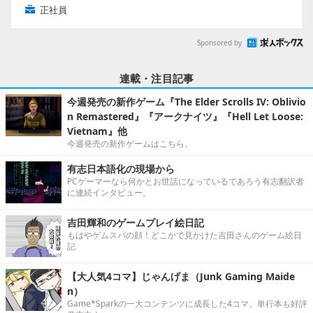
正社員
Sponsored by
連載・注目記事
今週発売の新作ゲーム『The Elder Scrolls IV: Oblivio
n Remastered』『アークナイツ』『Hell Let Loose:
Vietnam』他
今週発売の新作ゲームはこちら。
有志日本語化の現場から
PCゲーマーなら何かとお世話になっているであろう有志翻訳者
に連続インタビュー。
吉田輝和のゲームプレイ絵日記
もはやゲムスパの顔！どこかで見かけた吉田さんのゲーム絵日
記
【大人気4コマ】じゃんげま（Junk Gaming Maide
n）
Game*Sparkの一大コンテンツに成長した4コマ。単行本も好評