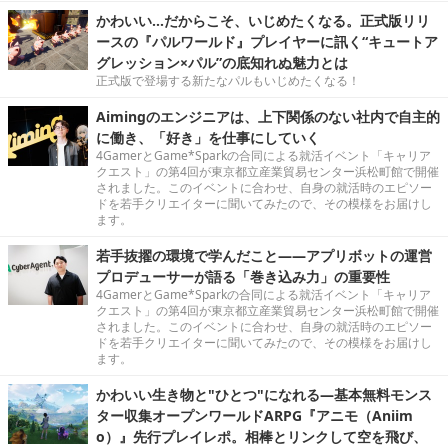
かわいい…だからこそ、いじめたくなる。正式版リリ
ースの『パルワールド』プレイヤーに訊く“キュートア
グレッション×パル”の底知れぬ魅力とは
正式版で登場する新たなパルもいじめたくなる！
Aimingのエンジニアは、上下関係のない社内で自主的
に働き、「好き」を仕事にしていく
4GamerとGame*Sparkの合同による就活イベント「キャリア
クエスト」の第4回が東京都立産業貿易センター浜松町館で開催
されました。このイベントに合わせ、自身の就活時のエピソー
ドを若手クリエイターに聞いてみたので、その模様をお届けし
ます。
若手抜擢の環境で学んだこと――アプリボットの運営
プロデューサーが語る「巻き込み力」の重要性
4GamerとGame*Sparkの合同による就活イベント「キャリア
クエスト」の第4回が東京都立産業貿易センター浜松町館で開催
されました。このイベントに合わせ、自身の就活時のエピソー
ドを若手クリエイターに聞いてみたので、その模様をお届けし
ます。
かわいい生き物と"ひとつ"になれる―基本無料モンス
ター収集オープンワールドARPG『アニモ（Aniim
o）』先行プレイレポ。相棒とリンクして空を飛び、