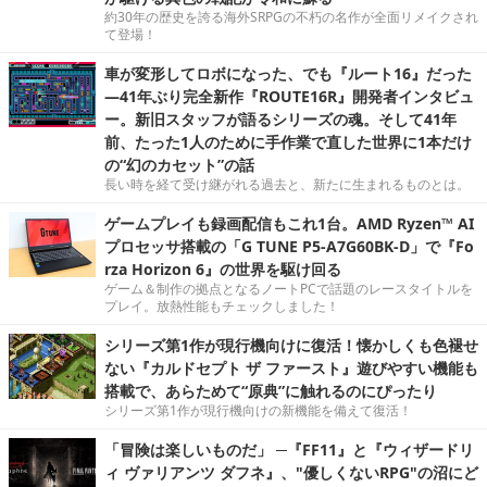
約30年の歴史を誇る海外SRPGの不朽の名作が全面リメイクされ
て登場！
車が変形してロボになった、でも『ルート16』だった
―41年ぶり完全新作『ROUTE16R』開発者インタビュ
ー。新旧スタッフが語るシリーズの魂。そして41年
前、たった1人のために手作業で直した世界に1本だけ
の“幻のカセット”の話
長い時を経て受け継がれる過去と、新たに生まれるものとは。
ゲームプレイも録画配信もこれ1台。AMD Ryzen™ AI
プロセッサ搭載の「G TUNE P5-A7G60BK-D」で『Fo
rza Horizon 6』の世界を駆け回る
ゲーム＆制作の拠点となるノートPCで話題のレースタイトルを
プレイ。放熱性能もチェックしました！
シリーズ第1作が現行機向けに復活！懐かしくも色褪せ
ない『カルドセプト ザ ファースト』遊びやすい機能も
搭載で、あらためて“原典”に触れるのにぴったり
シリーズ第1作が現行機向けの新機能を備えて復活！
「冒険は楽しいものだ」 ─『FF11』と『ウィザードリ
ィ ヴァリアンツ ダフネ』、"優しくないRPG"の沼にど