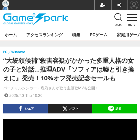
search
menu
ホーム
アクセスランキング
特集
PCゲーム
家庭用ゲー
PC
Windows
“大統領候補”殺害容疑がかかった多重人格の女
の子と対話…推理ADV『ソフィアは嘘と引き換
えに』発売！10%オフ発売記念セールも
バーチャルシンガー・鹿乃さんが歌う主題歌MVも公開！
2025.7.3 Thu 10:20
シェア
ポスト
送る