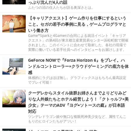
っぷり沈んだ4人の話
ふたつの沼の住人たちが語る奥深さとは。
【キャリアクエスト】ゲーム作りを仕事にするという
こと。セガの若手の事例に見る，ゲームプログラマと
いう働き方
Game*Sparkと4Gamerの合同による就活イベント「キャリア
クエスト」の第4回が東京都立産業貿易センター浜松町館で開催
されました。このイベントに合わせて取材した、各社の現場で
実際に働いている若手社員へのインタビューをお届けします。
GeForce NOWで『Forza Horizon 6』をプレイ。ハ
ンドルコントローラー×クラウドゲーミングの底力を体
感
体感的にラグはほぼ無し。グラフィックスはもちろん最高設定
でプレイ可能！
クーデレからスタイル抜群お姉さんまでよりどりみど
りな人外娘たちとホテル経営しよう！「クトゥルフ×美
少女」テーマのADV『ヨグ=ソトースの庭』が日本語
対応
ツンデレドラゴン娘や無口な複眼死神美少女など、属性てんこ
もりのヒロインたちがアツい！