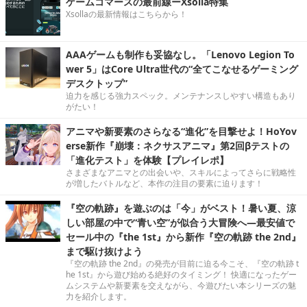
ゲームコマースの最前線ーXsolla特集
Xsollaの最新情報はこちらから！
AAAゲームも制作も妥協なし。「Lenovo Legion To
wer 5」はCore Ultra世代の“全てこなせるゲーミング
デスクトップ”
迫力を感じる強力スペック。メンテナンスしやすい構造もあり
がたい！
アニマや新要素のさらなる“進化”を目撃せよ！HoYov
erse新作『崩壊：ネクサスアニマ』第2回βテストの
「進化テスト」を体験【プレイレポ】
さまざまなアニマとの出会いや、スキルによってさらに戦略性
が増したバトルなど、本作の注目の要素に迫ります！
『空の軌跡』を遊ぶのは「今」がベスト！暑い夏、涼
しい部屋の中で“青い空”が似合う大冒険へ―最安値で
セール中の『the 1st』から新作『空の軌跡 the 2nd』
まで駆け抜けよう
『空の軌跡 the 2nd』の発売が目前に迫る今こそ、『空の軌跡 t
he 1st』から遊び始める絶好のタイミング！ 快適になったゲー
ムシステムや新要素を交えながら、今遊びたい本シリーズの魅
力を紹介します。