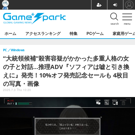
search
menu
ホーム
アクセスランキング
特集
PCゲーム
家庭用ゲー
PC
Windows
“大統領候補”殺害容疑がかかった多重人格の女
の子と対話…推理ADV『ソフィアは嘘と引き換
えに』発売！10%オフ発売記念セールも 4枚目
の写真・画像
2025.7.3 Thu 10:20