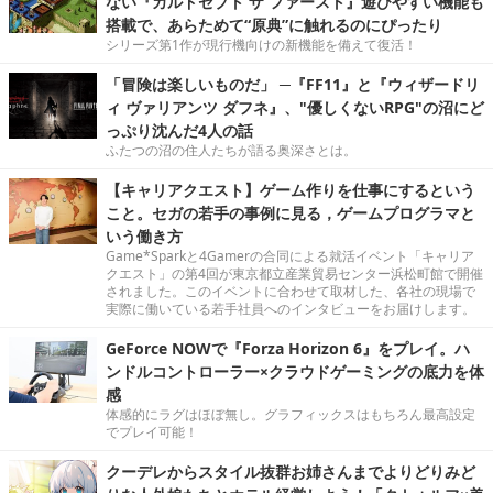
ない『カルドセプト ザ ファースト』遊びやすい機能も
搭載で、あらためて“原典”に触れるのにぴったり
シリーズ第1作が現行機向けの新機能を備えて復活！
「冒険は楽しいものだ」 ─『FF11』と『ウィザードリ
ィ ヴァリアンツ ダフネ』、"優しくないRPG"の沼にど
っぷり沈んだ4人の話
ふたつの沼の住人たちが語る奥深さとは。
【キャリアクエスト】ゲーム作りを仕事にするという
こと。セガの若手の事例に見る，ゲームプログラマと
いう働き方
Game*Sparkと4Gamerの合同による就活イベント「キャリア
クエスト」の第4回が東京都立産業貿易センター浜松町館で開催
されました。このイベントに合わせて取材した、各社の現場で
実際に働いている若手社員へのインタビューをお届けします。
GeForce NOWで『Forza Horizon 6』をプレイ。ハ
ンドルコントローラー×クラウドゲーミングの底力を体
感
体感的にラグはほぼ無し。グラフィックスはもちろん最高設定
でプレイ可能！
クーデレからスタイル抜群お姉さんまでよりどりみど