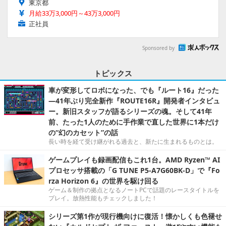
東京都
月給33万3,000円～43万3,000円
正社員
Sponsored by
トピックス
車が変形してロボになった、でも『ルート16』だった
―41年ぶり完全新作『ROUTE16R』開発者インタビュ
ー。新旧スタッフが語るシリーズの魂。そして41年
前、たった1人のために手作業で直した世界に1本だけ
の“幻のカセット”の話
長い時を経て受け継がれる過去と、新たに生まれるものとは。
ゲームプレイも録画配信もこれ1台。AMD Ryzen™ AI
プロセッサ搭載の「G TUNE P5-A7G60BK-D」で『Fo
rza Horizon 6』の世界を駆け回る
ゲーム＆制作の拠点となるノートPCで話題のレースタイトルを
プレイ。放熱性能もチェックしました！
シリーズ第1作が現行機向けに復活！懐かしくも色褪せ