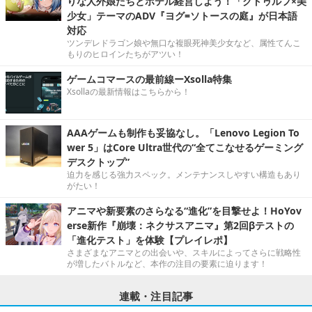
りな人外娘たちとホテル経営しよう！「クトゥルフ×美
少女」テーマのADV『ヨグ=ソトースの庭』が日本語
対応
ツンデレドラゴン娘や無口な複眼死神美少女など、属性てんこ
もりのヒロインたちがアツい！
ゲームコマースの最前線ーXsolla特集
Xsollaの最新情報はこちらから！
AAAゲームも制作も妥協なし。「Lenovo Legion To
wer 5」はCore Ultra世代の“全てこなせるゲーミング
デスクトップ”
迫力を感じる強力スペック。メンテナンスしやすい構造もあり
がたい！
アニマや新要素のさらなる“進化”を目撃せよ！HoYov
erse新作『崩壊：ネクサスアニマ』第2回βテストの
「進化テスト」を体験【プレイレポ】
さまざまなアニマとの出会いや、スキルによってさらに戦略性
が増したバトルなど、本作の注目の要素に迫ります！
連載・注目記事