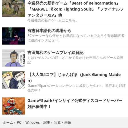
今週発売の新作ゲーム『Beast of Reincarnation』
『MARVEL Tōkon: Fighting Souls』『ファイナルフ
ァンタジーXIV』他
今週発売の新作ゲームはこちら。
有志日本語化の現場から
PCゲーマーなら何かとお世話になっているであろう有志翻訳者
に連続インタビュー。
吉田輝和のゲームプレイ絵日記
もはやゲムスパの顔！どこかで見かけた吉田さんのゲーム絵日
記
【大人気4コマ】じゃんげま（Junk Gaming Maide
n）
Game*Sparkの一大コンテンツに成長した4コマ。単行本も好評
発売中！
Game*Spark/インサイド公式ディスコードサーバー
好評稼働中！
写真・画像
ホーム
›
PC
›
Windows
›
記事
›