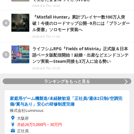
2026.8.6 Thu 10:00
『Mistfall Hunter』累計プレイヤー数100万人突
破！今後のロードマップ公開─9月には「ブランダー
ル要塞」ソロモード実装へ
2026.8.6 Thu 11:00
ライフシムRPG『Fields of Mistria』正式版＆日本
語ベータ版配信開始！結婚・出産などエンドコンテ
ンツ実装―Steam同接も3万人に迫る勢い
2026.8.6 Thu 10:35
ランキングをもっと見る
家庭用ゲーム機製造/未経験歓迎「正社員/週休2日制/空調完
備/賞与あり」安心の研修制度完備
株式会社Luminous
大阪府
月給26万5,000円～30万円
正社員