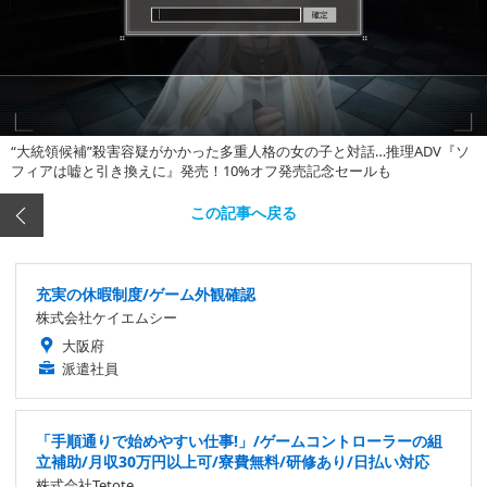
“大統領候補”殺害容疑がかかった多重人格の女の子と対話…推理ADV『ソ
フィアは嘘と引き換えに』発売！10%オフ発売記念セールも
この記事へ戻る
充実の休暇制度/ゲーム外観確認
株式会社ケイエムシー
大阪府
派遣社員
「手順通りで始めやすい仕事!」/ゲームコントローラーの組
立補助/月収30万円以上可/寮費無料/研修あり/日払い対応
株式会社Tetote