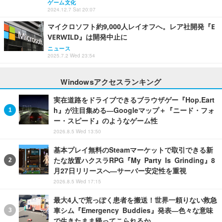
ゲーム文化
2024.12.7 Sat 20:07
マイクロソフト約9,000人レイオフへ。レア社開発『E
VERWILD』は開発中止に
ニュース
2025.7.2 Wed 23:54
Windowsアクセスランキング
実在道路をドライブできるブラウザゲー『Hop.Eart
h』が注目集める―Googleマップ＋『ニード・フォ
ー・スピード』のようなゲーム性
2026.8.5 Wed 13:50
基本プレイ無料のSteamマーケットで取引できる新
たな放置ハクスラRPG『My Party Is Grinding』8
月27日リリースへ―サーバー安定性を重視
2026.8.5 Wed 17:15
最大4人で荒っぽく患者を搬送！世界一頼りない救急
車シム『Emergency Buddies』発表―色々な意味
で生きたまま帰ってこられるか