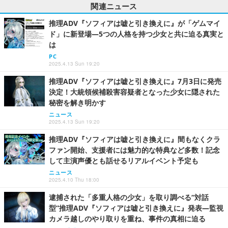
関連ニュース
推理ADV『ソフィアは嘘と引き換えに』が「ゲムマイ
ド」に新登場―5つの人格を持つ少女と共に迫る真実と
は
PC
2025.4.13 Sun 19:20
推理ADV『ソフィアは嘘と引き換えに』7月3日に発売
決定！大統領候補殺害容疑者となった少女に隠された
秘密を解き明かす
ニュース
2025.4.13 Sun 19:20
推理ADV『ソフィアは嘘と引き換えに』間もなくクラ
ファン開始、支援者には魅力的な特典など多数！記念
して主演声優とも話せるリアルイベント予定も
ニュース
2025.4.10 Thu 18:00
逮捕された「多重人格の少女」を取り調べる“対話
型”推理ADV『ソフィアは嘘と引き換えに』発表―監視
カメラ越しのやり取りを重ね、事件の真相に迫る