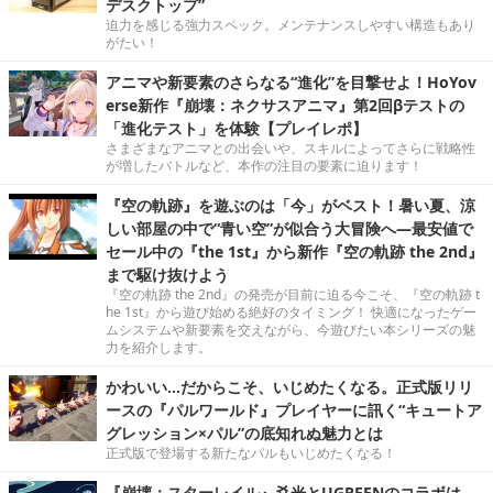
デスクトップ”
迫力を感じる強力スペック。メンテナンスしやすい構造もあり
がたい！
アニマや新要素のさらなる“進化”を目撃せよ！HoYov
erse新作『崩壊：ネクサスアニマ』第2回βテストの
「進化テスト」を体験【プレイレポ】
さまざまなアニマとの出会いや、スキルによってさらに戦略性
が増したバトルなど、本作の注目の要素に迫ります！
『空の軌跡』を遊ぶのは「今」がベスト！暑い夏、涼
しい部屋の中で“青い空”が似合う大冒険へ―最安値で
セール中の『the 1st』から新作『空の軌跡 the 2nd』
まで駆け抜けよう
『空の軌跡 the 2nd』の発売が目前に迫る今こそ、『空の軌跡 t
he 1st』から遊び始める絶好のタイミング！ 快適になったゲー
ムシステムや新要素を交えながら、今遊びたい本シリーズの魅
力を紹介します。
かわいい…だからこそ、いじめたくなる。正式版リリ
ースの『パルワールド』プレイヤーに訊く“キュートア
グレッション×パル”の底知れぬ魅力とは
正式版で登場する新たなパルもいじめたくなる！
『崩壊：スターレイル』爻光とUGREENのコラボは