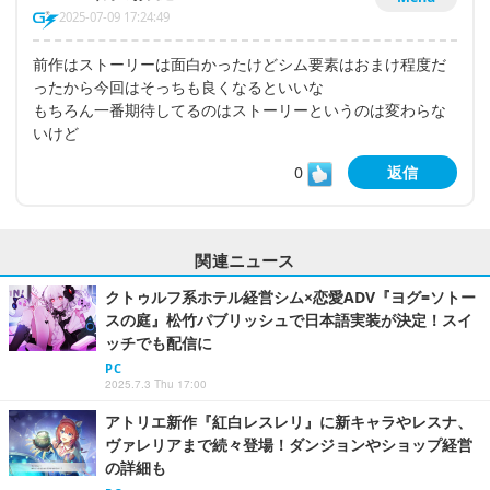
2025-07-09 17:24:49
前作はストーリーは面白かったけどシム要素はおまけ程度だ
ったから今回はそっちも良くなるといいな
もちろん一番期待してるのはストーリーというのは変わらな
いけど
0
返信
関連ニュース
クトゥルフ系ホテル経営シム×恋愛ADV『ヨグ=ソトー
スの庭』松竹パブリッシュで日本語実装が決定！スイ
ッチでも配信に
PC
2025.7.3 Thu 17:00
アトリエ新作『紅白レスレリ』に新キャラやレスナ、
ヴァレリアまで続々登場！ダンジョンやショップ経営
の詳細も