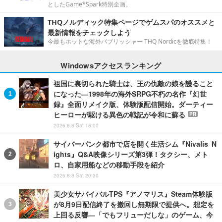
としたGame*Spark特別企画。
THQノルディック特集ページでゲムスパのオススメと
最新情報をチェックしよう
今最もホットな海外パブリッシャー THQ Nordicを徹底特集！
Windowsアクセスランキング
祖国に裏切られた騎士は、王の仇敵の娘を護ること
になった―1998年の海外SRPG不朽の名作『幻世
録』全面リメイク版、体験版配信開始。ダーティー
ヒーローが駆ける異色の戦記が令和に蘇る
PR
2026.8.8 Sat 18:00
サイバーパンク都市で店を開く生活シム『Nivalis N
ights』Q&A映像シリーズ第3弾！タクシー、メト
ロ、自家用船などの移動手段を紹介
2026.8.8 Sat 20:30
美少女サバイバルTPS『アノマリス』Steam体験版
が8月9日配信終了を撤回し無期限で提供へ。想定を
上回る反響―「でもフリューだしな」のゲーム、今