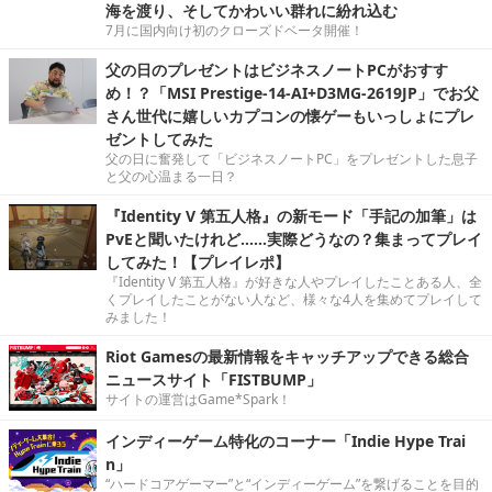
海を渡り、そしてかわいい群れに紛れ込む
7月に国内向け初のクローズドベータ開催！
父の日のプレゼントはビジネスノートPCがおすす
め！？「MSI Prestige-14-AI+D3MG-2619JP」でお父
さん世代に嬉しいカプコンの懐ゲーもいっしょにプレ
ゼントしてみた
父の日に奮発して「ビジネスノートPC」をプレゼントした息子
と父の心温まる一日？
『Identity V 第五人格』の新モード「手記の加筆」は
PvEと聞いたけれど……実際どうなの？集まってプレイ
してみた！【プレイレポ】
『Identity V 第五人格』が好きな人やプレイしたことある人、全
くプレイしたことがない人など、様々な4人を集めてプレイして
みました！
Riot Gamesの最新情報をキャッチアップできる総合
ニュースサイト「FISTBUMP」
サイトの運営はGame*Spark！
インディーゲーム特化のコーナー「Indie Hype Trai
n」
“ハードコアゲーマー”と“インディーゲーム”を繋げることを目的