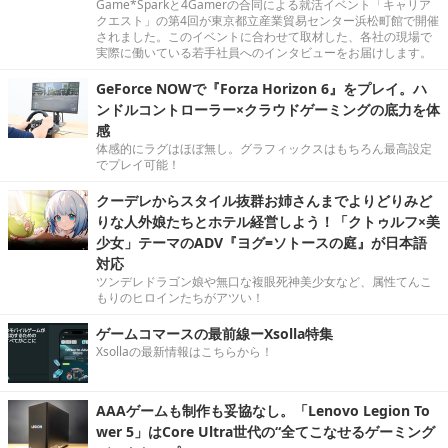
Game*Sparkと4Gamerの合同による就活イベント「キャリア
クエスト」の第4回が東京都立産業貿易センター浜松町館で開催
されました。このイベントに合わせて取材した、各社の現場で
実際に働いている若手社員へのインタビューをお届けします。
GeForce NOWで『Forza Horizon 6』をプレイ。ハ
ンドルコントローラー×クラウドゲーミングの底力を体
感
体感的にラグはほぼ無し。グラフィックスはもちろん最高設定
でプレイ可能！
クーデレからスタイル抜群お姉さんまでよりどりみど
りな人外娘たちとホテル経営しよう！「クトゥルフ×美
少女」テーマのADV『ヨグ=ソトースの庭』が日本語
対応
ツンデレドラゴン娘や無口な複眼死神美少女など、属性てんこ
もりのヒロインたちがアツい！
ゲームコマースの最前線ーXsolla特集
Xsollaの最新情報はこちらから！
AAAゲームも制作も妥協なし。「Lenovo Legion To
wer 5」はCore Ultra世代の“全てこなせるゲーミング