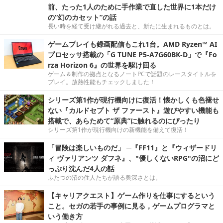
前、たった1人のために手作業で直した世界に1本だけ
の“幻のカセット”の話
長い時を経て受け継がれる過去と、新たに生まれるものとは。
ゲームプレイも録画配信もこれ1台。AMD Ryzen™ AI
プロセッサ搭載の「G TUNE P5-A7G60BK-D」で『Fo
rza Horizon 6』の世界を駆け回る
ゲーム＆制作の拠点となるノートPCで話題のレースタイトルを
プレイ。放熱性能もチェックしました！
シリーズ第1作が現行機向けに復活！懐かしくも色褪せ
ない『カルドセプト ザ ファースト』遊びやすい機能も
搭載で、あらためて“原典”に触れるのにぴったり
シリーズ第1作が現行機向けの新機能を備えて復活！
「冒険は楽しいものだ」 ─『FF11』と『ウィザードリ
ィ ヴァリアンツ ダフネ』、"優しくないRPG"の沼にど
っぷり沈んだ4人の話
ふたつの沼の住人たちが語る奥深さとは。
【キャリアクエスト】ゲーム作りを仕事にするという
こと。セガの若手の事例に見る，ゲームプログラマと
いう働き方