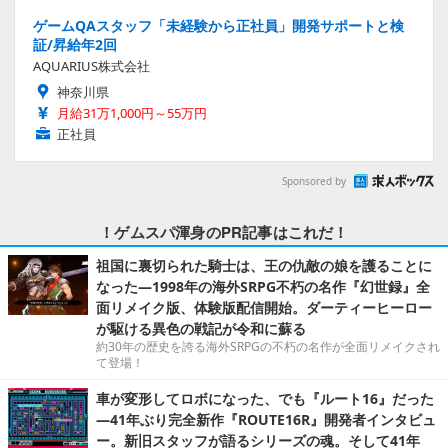
ゲームQAスタッフ「未経験から正社員」開発サポートと検
証/昇給年2回
AQUARIUS株式会社
神奈川県
月給31万1,000円～55万円
正社員
Sponsored by
！ゲムスパ渾身のPR記事はこれだ！
祖国に裏切られた騎士は、王の仇敵の娘を護ることに
なった―1998年の海外SRPG不朽の名作『幻世録』全
面リメイク版、体験版配信開始。ダーティーヒーロー
が駆ける異色の戦記が令和に蘇る
約30年の歴史を誇る海外SRPGの不朽の名作が全面リメイクされ
て登場！
車が変形してロボになった、でも『ルート16』だった
―41年ぶり完全新作『ROUTE16R』開発者インタビュ
ー。新旧スタッフが語るシリーズの魂。そして41年