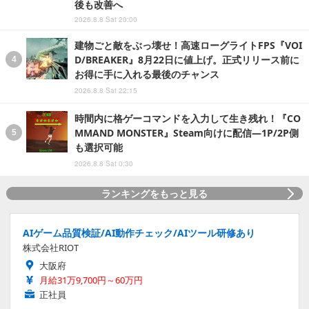
後も改善へ
2026.8.8 Sat 20:00
建物ごと敵をぶっ壊せ！高速ローグライトFPS『VOI
D/BREAKER』8月22日に値上げ。正式リリース前に
お得に手に入れる最後のチャンス
2026.8.8 Sat 22:15
時間内に格ゲーコマンドを入力して生き残れ！『CO
MMAND MONSTER』Steam向けに配信―1P/2P側
も選択可能
2026.8.8 Sat 0:30
ランキングをもっと見る
AIゲーム品質検証/AI動作チェック/AIツール研修あり
株式会社RIOT
大阪府
月給31万9,700円～60万円
正社員