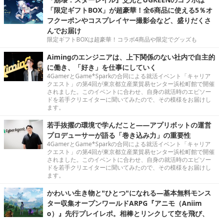
「限定ギフトBOX」が超豪華！全6商品に使える5％オ
フクーポンやコスプレイヤー撮影会など、盛りだくさ
んでお届け
限定ギフトBOXは超豪華！コラボ4商品や限定でグッズも
Aimingのエンジニアは、上下関係のない社内で自主的
に働き、「好き」を仕事にしていく
4GamerとGame*Sparkの合同による就活イベント「キャリア
クエスト」の第4回が東京都立産業貿易センター浜松町館で開催
されました。このイベントに合わせ、自身の就活時のエピソー
ドを若手クリエイターに聞いてみたので、その模様をお届けし
ます。
若手抜擢の環境で学んだこと――アプリボットの運営
プロデューサーが語る「巻き込み力」の重要性
4GamerとGame*Sparkの合同による就活イベント「キャリア
クエスト」の第4回が東京都立産業貿易センター浜松町館で開催
されました。このイベントに合わせ、自身の就活時のエピソー
ドを若手クリエイターに聞いてみたので、その模様をお届けし
ます。
かわいい生き物と"ひとつ"になれる―基本無料モンス
ター収集オープンワールドARPG『アニモ（Aniim
o）』先行プレイレポ。相棒とリンクして空を飛び、