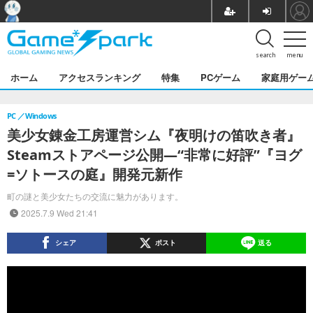
search
menu
ホーム
アクセスランキング
特集
PCゲーム
家庭用ゲー
PC
Windows
美少女錬金工房運営シム『夜明けの笛吹き者』
Steamストアページ公開―“非常に好評”『ヨグ
=ソトースの庭』開発元新作
町の謎と美少女たちの交流に魅力があります。
2025.7.9 Wed 21:41
シェア
ポスト
送る