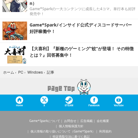
n）
Game*Sparkの一大コンテンツに成長した4コマ。単行本も好評
発売中！
Game*Spark/インサイド公式ディスコードサーバー
好評稼働中！
【大喜利】『新種のゲーミング“蚊”が登場！ その特徴
とは？』回答募集中！
記事
ホーム
›
PC
›
Windows
›
Home
X
STEAM
Facebook
YouTube
Game*Sparkについて
お問合せ
広告掲載
会社概要
個人情報保護方針
個人情報の取り扱いについて（Game*Spark）
利用規約
特定商取引法に基づく表記