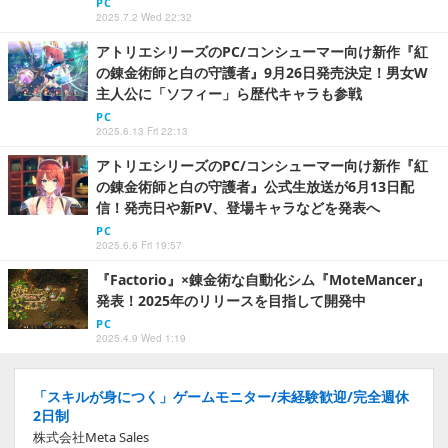
PC
2025.7.2 Wed 22:32
アトリエシリーズのPC/コンシューマー向け新作『紅
の錬金術師と白の守護者』9月26日発売決定！男女W
主人公に「ソフィー」ら歴代キャラも参戦
PC
2025.6.13 Fri 22:13
アトリエシリーズのPC/コンシューマー向け新作『紅
の錬金術師と白の守護者』公式生放送が6月13日配
信！発売日や新PV、登場キャラなどを発表へ
PC
2025.6.6 Fri 19:57
『Factorio』×錬金術な自動化シム『MoteMancer』
発表！2025年のリリースを目指して開発中
PC
2025.4.9 Wed 1:19
「スキルが身につく」ゲームモニター/未経験歓迎/完全週休
2日制
株式会社Meta Sales