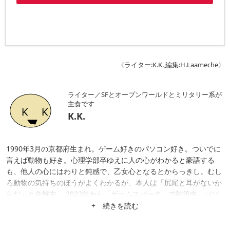
《
ライター:K.K.
,
編集:H.Laameche
》
ライター／SFとオープンワールドとミリタリー系が
主食です
K.K.
1990年3月の京都府生まれ。ゲーム好きのパソコン好き。ついでに
言えば動物も好き。心理学部卒ゆえに人の心がわかると豪語する
も、他人の心にはわりと鈍感で、乙女心となるとからっきし。むし
ろ動物の気持ちのほうがよくわかるが、本人は「尻尾と耳がないか
らだ」と弁解中。 2022年から「ゲームスパーク」で執筆中。パソ
コン代の足しにと始めるも、賃金はほとんど課金ガチャに消えてい
+ 続きを読む
る模様。