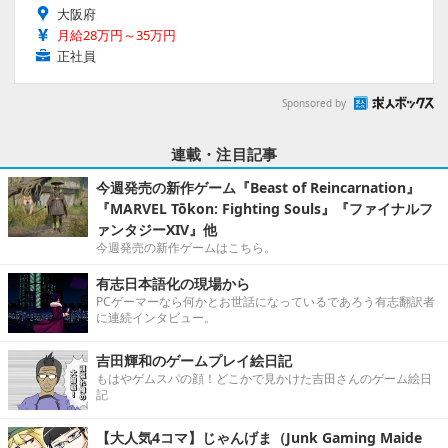
大阪府
月給28万円～35万円
正社員
Sponsored by
連載・注目記事
今週発売の新作ゲーム『Beast of Reincarnation』
『MARVEL Tōkon: Fighting Souls』『ファイナルフ
ァンタジーXIV』他
今週発売の新作ゲームはこちら。
有志日本語化の現場から
PCゲーマーなら何かとお世話になっているであろう有志翻訳者
に連続インタビュー。
吉田輝和のゲームプレイ絵日記
もはやゲムスパの顔！どこかで見かけた吉田さんのゲーム絵日
記
【大人気4コマ】じゃんげま（Junk Gaming Maide