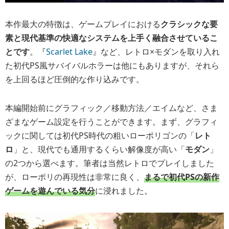
本作最大の特徴は、ゲームプレイにおける
クラシックな要
素と現代基準の快適なシステムを上手く融合させているこ
とです
。『
Scarlet Lake
』など、レトロ×モダンを取り入れ
た初代PS風サバイバルホラーは他にもありますが、それら
を上回るほど圧倒的な作り込みです。
本編開始前にグラフィック／移動方法／エイムなど、さま
ざまなゲーム設定を行うことができます。まず、グラフィ
ックに関しては初代PS時代の粗いローポリゴンの「
レト
ロ
」と、現代でも通用するくらい解像度が高い「
モダン
」
の2つから選べます。筆者は当然レトロでプレイしました
が、ローポリの再現性は非常に良く、
まるで初代PSの新作
ゲームを遊んでいる気分
に浸れました。