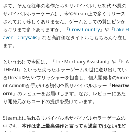
さて、そんな往年の名作たちをリバイバルした初代PS風の
サバイバルホラーゲームは、今やSteam上で多くリリース
されており珍しくありません。ゲームとしての質はピンか
らキリまで多々ありますが、『
Crow Country
』や『
Lake H
aven - Chrysalis
』など高評価なタイトルももちろん存在し
ます。
というわけで今回は、『The Mortuary Assistant』や『FLA
THEAD』といった尖ったホラーゲームを世に送り出してい
るDreadXPがパブリッシャーを担当し、個人開発者のVince
nt Adinolfiが手がける初代PS風サバイバルホラー『
Heartw
orm
』のレビューをお届けします。なお、レビューにあた
り開発元からコードの提供を受けています。
Steam上に溢れるリバイバル系サバイバルホラーゲームの
中でも、
本作は史上最高傑作と言っても過言ではないほど