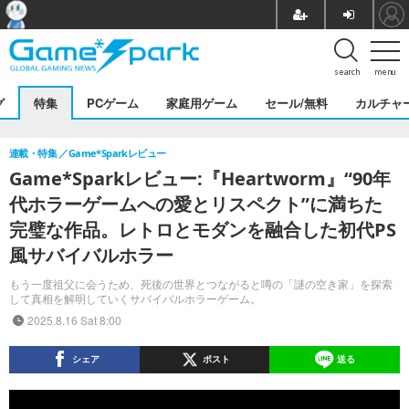
search
menu
グ
特集
PCゲーム
家庭用ゲーム
セール/無料
カルチャ
連載・特集
Game*Sparkレビュー
Game*Sparkレビュー:『Heartworm』“90年
代ホラーゲームへの愛とリスペクト”に満ちた
完璧な作品。レトロとモダンを融合した初代PS
風サバイバルホラー
もう一度祖父に会うため、死後の世界とつながると噂の「謎の空き家」を探索
して真相を解明していくサバイバルホラーゲーム。
2025.8.16 Sat 8:00
シェア
ポスト
送る