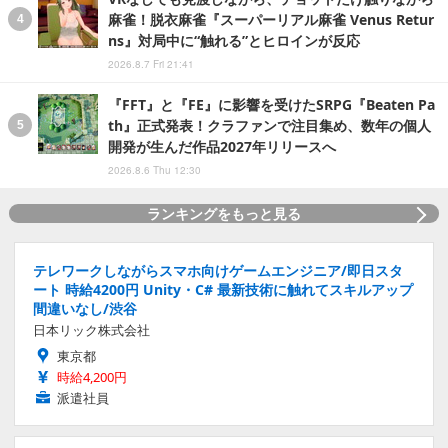
麻雀！脱衣麻雀『スーパーリアル麻雀 Venus Retur
ns』対局中に“触れる”とヒロインが反応
2026.8.7 Fri 21:41
『FFT』と『FE』に影響を受けたSRPG『Beaten Pa
th』正式発表！クラファンで注目集め、数年の個人
開発が生んだ作品2027年リリースへ
2026.8.6 Thu 12:30
ランキングをもっと見る
テレワークしながらスマホ向けゲームエンジニア/即日スタ
ート 時給4200円 Unity・C# 最新技術に触れてスキルアップ
間違いなし/渋谷
日本リック株式会社
東京都
時給4,200円
派遣社員