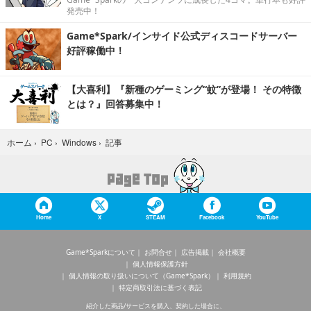
発売中！
Game*Spark/インサイド公式ディスコードサーバー
好評稼働中！
【大喜利】『新種のゲーミング“蚊”が登場！ その特徴
とは？』回答募集中！
記事
ホーム
›
PC
›
Windows
›
Home
X
STEAM
Facebook
YouTube
Game*Sparkについて
お問合せ
広告掲載
会社概要
個人情報保護方針
個人情報の取り扱いについて（Game*Spark）
利用規約
特定商取引法に基づく表記
紹介した商品/サービスを購入、契約した場合に、