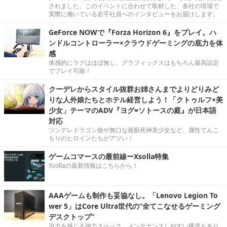
されました。このイベントに合わせて取材した、各社の現場で
実際に働いている若手社員へのインタビューをお届けします。
GeForce NOWで『Forza Horizon 6』をプレイ。ハ
ンドルコントローラー×クラウドゲーミングの底力を体
感
体感的にラグはほぼ無し。グラフィックスはもちろん最高設定
でプレイ可能！
クーデレからスタイル抜群お姉さんまでよりどりみど
りな人外娘たちとホテル経営しよう！「クトゥルフ×美
少女」テーマのADV『ヨグ=ソトースの庭』が日本語
対応
ツンデレドラゴン娘や無口な複眼死神美少女など、属性てんこ
もりのヒロインたちがアツい！
ゲームコマースの最前線ーXsolla特集
Xsollaの最新情報はこちらから！
AAAゲームも制作も妥協なし。「Lenovo Legion To
wer 5」はCore Ultra世代の“全てこなせるゲーミング
デスクトップ”
迫力を感じる強力スペック。メンテナンスしやすい構造もあり