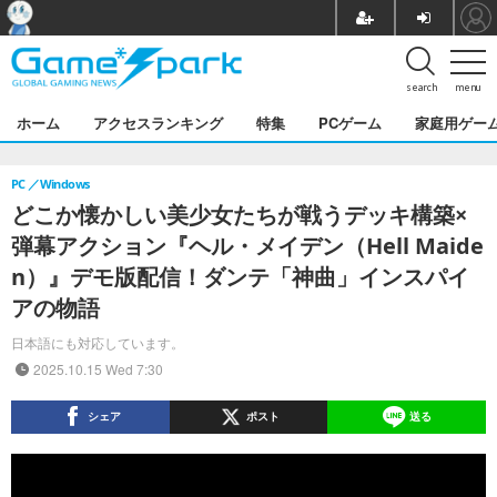
search
menu
ホーム
アクセスランキング
特集
PCゲーム
家庭用ゲー
PC
Windows
どこか懐かしい美少女たちが戦うデッキ構築×
弾幕アクション『ヘル・メイデン（Hell Maide
n）』デモ版配信！ダンテ「神曲」インスパイ
アの物語
日本語にも対応しています。
2025.10.15 Wed 7:30
シェア
ポスト
送る