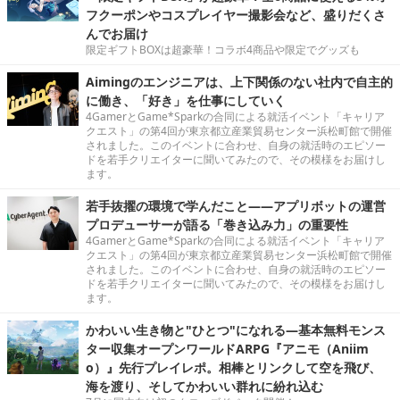
フクーポンやコスプレイヤー撮影会など、盛りだくさ
んでお届け
限定ギフトBOXは超豪華！コラボ4商品や限定でグッズも
Aimingのエンジニアは、上下関係のない社内で自主的
に働き、「好き」を仕事にしていく
4GamerとGame*Sparkの合同による就活イベント「キャリア
クエスト」の第4回が東京都立産業貿易センター浜松町館で開催
されました。このイベントに合わせ、自身の就活時のエピソー
ドを若手クリエイターに聞いてみたので、その模様をお届けし
ます。
若手抜擢の環境で学んだこと――アプリボットの運営
プロデューサーが語る「巻き込み力」の重要性
4GamerとGame*Sparkの合同による就活イベント「キャリア
クエスト」の第4回が東京都立産業貿易センター浜松町館で開催
されました。このイベントに合わせ、自身の就活時のエピソー
ドを若手クリエイターに聞いてみたので、その模様をお届けし
ます。
かわいい生き物と"ひとつ"になれる―基本無料モンス
ター収集オープンワールドARPG『アニモ（Aniim
o）』先行プレイレポ。相棒とリンクして空を飛び、
海を渡り、そしてかわいい群れに紛れ込む