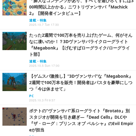
「膨大なコンテンツがあり、すべてを遊び尽くすには3
00時間以上かかる」ニワトリヴァンサバ『Machick
2』【開発者インタビュー】
連載・特集
2025.10.7 Tue 17:30
たった2週間で100万本を売り上げたゲーム、何がそん
なに凄いのか！？3Dヴァンサバライクローグライト
『Megabonk』【げむすぱローグライク/ローグライ
ト部】
連載・特集
2025.10.5 Sun 17:00
【ゲムスパ激推し】“3Dヴァンサバ”な『Megabonk』
2週間で100万本を販売！開発者はパスタを豪華にしつ
つ「今は休ませて」
PC
2025.10.3 Fri 9:57
ポテトの“ヴァンサバ”系ローグライト『Brotato』別
スタジオが開発を引き継ぎ―『Dead Cells』DLCや
『ザ・ローグ：プリンス オブ ペルシャ』のEvil Empir
eが担当