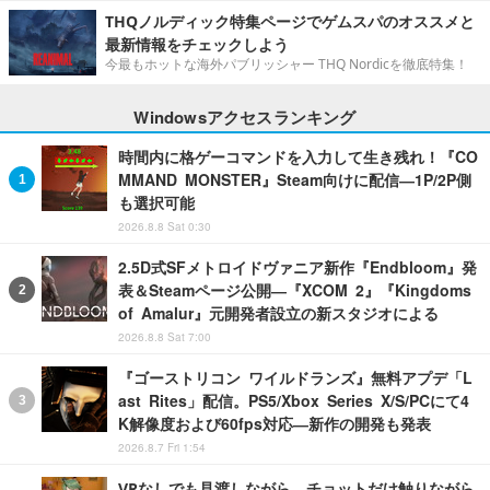
THQノルディック特集ページでゲムスパのオススメと
最新情報をチェックしよう
今最もホットな海外パブリッシャー THQ Nordicを徹底特集！
Windowsアクセスランキング
時間内に格ゲーコマンドを入力して生き残れ！『CO
MMAND MONSTER』Steam向けに配信―1P/2P側
も選択可能
2026.8.8 Sat 0:30
2.5D式SFメトロイドヴァニア新作『Endbloom』発
表＆Steamページ公開―『XCOM 2』『Kingdoms
of Amalur』元開発者設立の新スタジオによる
2026.8.8 Sat 7:00
『ゴーストリコン ワイルドランズ』無料アプデ「L
ast Rites」配信。PS5/Xbox Series X/S/PCにて4
K解像度および60fps対応―新作の開発も発表
2026.8.7 Fri 1:54
VRなしでも見渡しながら、チョットだけ触りながら