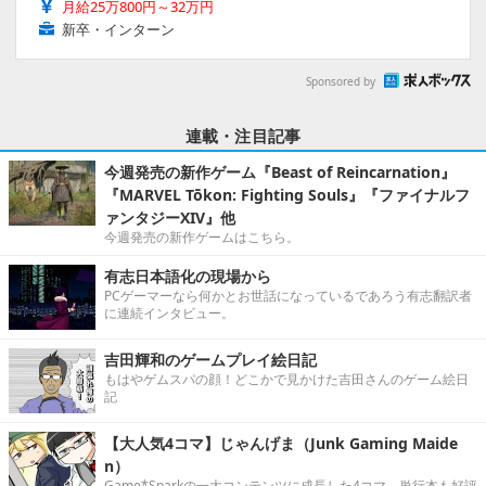
月給25万800円～32万円
新卒・インターン
Sponsored by
連載・注目記事
今週発売の新作ゲーム『Beast of Reincarnation』
『MARVEL Tōkon: Fighting Souls』『ファイナルフ
ァンタジーXIV』他
今週発売の新作ゲームはこちら。
有志日本語化の現場から
PCゲーマーなら何かとお世話になっているであろう有志翻訳者
に連続インタビュー。
吉田輝和のゲームプレイ絵日記
もはやゲムスパの顔！どこかで見かけた吉田さんのゲーム絵日
記
【大人気4コマ】じゃんげま（Junk Gaming Maide
n）
Game*Sparkの一大コンテンツに成長した4コマ。単行本も好評