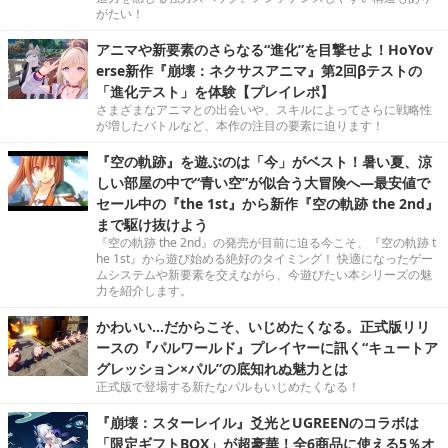
がたい！
アニマや新要素のさらなる“進化”を目撃せよ！HoYov
erse新作『崩壊：ネクサスアニマ』第2回βテストの
「進化テスト」を体験【プレイレポ】
さまざまなアニマとの出会いや、スキルによってさらに戦略性
が増したバトルなど、本作の注目の要素に迫ります！
『空の軌跡』を遊ぶのは「今」がベスト！暑い夏、涼
しい部屋の中で“青い空”が似合う大冒険へ―最安値で
セール中の『the 1st』から新作『空の軌跡 the 2nd』
まで駆け抜けよう
『空の軌跡 the 2nd』の発売が目前に迫る今こそ、『空の軌跡 t
he 1st』から遊び始める絶好のタイミング！ 快適になったゲー
ムシステムや新要素を交えながら、今遊びたい本シリーズの魅
力を紹介します。
かわいい…だからこそ、いじめたくなる。正式版リリ
ースの『パルワールド』プレイヤーに訊く“キュートア
グレッション×パル”の底知れぬ魅力とは
正式版で登場する新たなパルもいじめたくなる！
『崩壊：スターレイル』爻光とUGREENのコラボは
「限定ギフトBOX」が超豪華！全6商品に使える5％オ