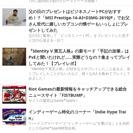
7月に国内向け初のクローズドベータ開催！
父の日のプレゼントはビジネスノートPCがおすす
め！？「MSI Prestige-14-AI+D3MG-2619JP」でお父
さん世代に嬉しいカプコンの懐ゲーもいっしょにプレ
ゼントしてみた
父の日に奮発して「ビジネスノートPC」をプレゼントした息子
と父の心温まる一日？
『Identity V 第五人格』の新モード「手記の加筆」は
PvEと聞いたけれど……実際どうなの？集まってプレイ
してみた！【プレイレポ】
『Identity V 第五人格』が好きな人やプレイしたことある人、全
くプレイしたことがない人など、様々な4人を集めてプレイして
みました！
Riot Gamesの最新情報をキャッチアップできる総合
ニュースサイト「FISTBUMP」
サイトの運営はGame*Spark！
インディーゲーム特化のコーナー「Indie Hype Trai
n」
“ハードコアゲーマー”と“インディーゲーム”を繋げることを目的
としたGame*Spark特別企画。