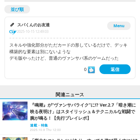
並び順
スパくんのお友達
Menu
2025-10-15 12:49:03
スキルや強化部分がただカードの形しているだけで、デッキ
構築的な要素は別にないような
デモ版やったけど、普通のヴァンサバ系のゲームだった
0
返信
関連ニュース
『鳴潮』が“ヴァンサバライク”に!? Ver.2.7「暗き潮に
映る夜明け」はスタイリッシュ＆テクニカルな戦闘で
腕が鳴る！【先行プレイレポ】
連載・特集
2025.10.9 Thu 12:00