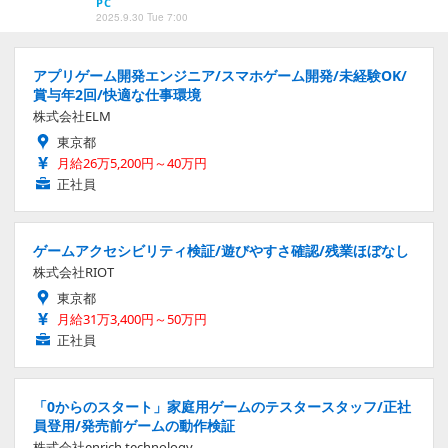
PC
2025.9.30 Tue 7:00
アプリゲーム開発エンジニア/スマホゲーム開発/未経験OK/
賞与年2回/快適な仕事環境
株式会社ELM
東京都
月給26万5,200円～40万円
正社員
ゲームアクセシビリティ検証/遊びやすさ確認/残業ほぼなし
株式会社RIOT
東京都
月給31万3,400円～50万円
正社員
「0からのスタート」家庭用ゲームのテスタースタッフ/正社
員登用/発売前ゲームの動作検証
株式会社enrich technology