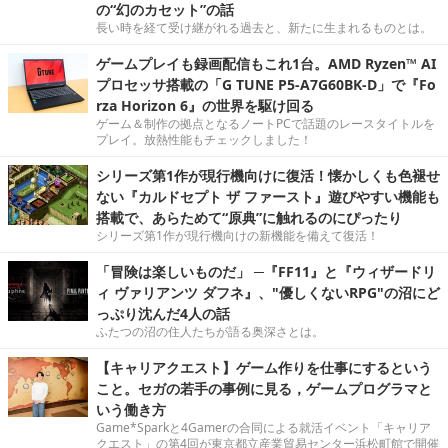
の“幻のカセット”の話
長い時を経て受け継がれる過去と、新たに生まれるものとは。
ゲームプレイも録画配信もこれ1台。AMD Ryzen™ AI
プロセッサ搭載の「G TUNE P5-A7G60BK-D」で『Fo
rza Horizon 6』の世界を駆け回る
ゲーム＆制作の拠点となるノートPCで話題のレースタイトルを
プレイ。放熱性能もチェックしました！
シリーズ第1作が現行機向けに復活！懐かしくも色褪せ
ない『カルドセプト ザ ファースト』遊びやすい機能も
搭載で、あらためて“原典”に触れるのにぴったり
シリーズ第1作が現行機向けの新機能を備えて復活！
「冒険は楽しいものだ」 ─『FF11』と『ウィザードリ
ィ ヴァリアンツ ダフネ』、"優しくないRPG"の沼にど
っぷり沈んだ4人の話
ふたつの沼の住人たちが語る奥深さとは。
【キャリアクエスト】ゲーム作りを仕事にするという
こと。セガの若手の事例に見る，ゲームプログラマと
いう働き方
Game*Sparkと4Gamerの合同による就活イベント「キャリア
クエスト」の第4回が東京都立産業貿易センター浜松町館で開催