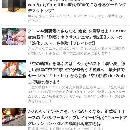
wer 5」はCore Ultra世代の“全てこなせるゲーミング
デスクトップ”
迫力を感じる強力スペック。メンテナンスしやすい構造もあり
がたい！
アニマや新要素のさらなる“進化”を目撃せよ！HoYov
erse新作『崩壊：ネクサスアニマ』第2回βテストの
「進化テスト」を体験【プレイレポ】
さまざまなアニマとの出会いや、スキルによってさらに戦略性
が増したバトルなど、本作の注目の要素に迫ります！
『空の軌跡』を遊ぶのは「今」がベスト！暑い夏、涼
しい部屋の中で“青い空”が似合う大冒険へ―最安値で
セール中の『the 1st』から新作『空の軌跡 the 2nd』
まで駆け抜けよう
『空の軌跡 the 2nd』の発売が目前に迫る今こそ、『空の軌跡 t
he 1st』から遊び始める絶好のタイミング！ 快適になったゲー
ムシステムや新要素を交えながら、今遊びたい本シリーズの魅
力を紹介します。
かわいい…だからこそ、いじめたくなる。正式版リリ
ースの『パルワールド』プレイヤーに訊く“キュートア
グレッション×パル”の底知れぬ魅力とは
正式版で登場する新たなパルもいじめたくなる！