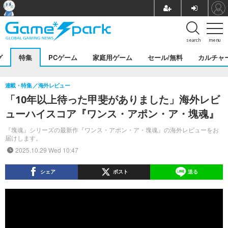
search
menu
グ
特集
PCゲーム
家庭用ゲーム
セール/無料
カルチャ
連載・特集
海外レビュー
「10年以上待った甲斐がありました」海外レビ
ューハイスコア『ワンス・アポン・ア・塊魂』
『塊魂』シリーズの最新作『ワンス・アポン・ア・塊魂』の海外レビューをお
届けします。
2025.10.29 Wed 10:47
シェア
ポスト
送る