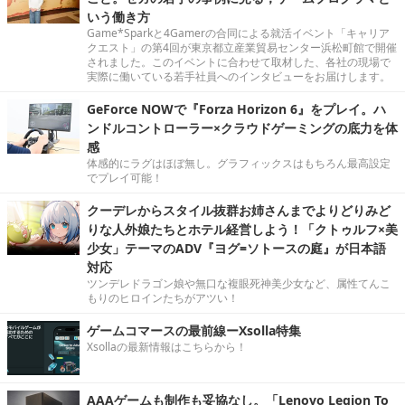
いう働き方
Game*Sparkと4Gamerの合同による就活イベント「キャリア
クエスト」の第4回が東京都立産業貿易センター浜松町館で開催
されました。このイベントに合わせて取材した、各社の現場で
実際に働いている若手社員へのインタビューをお届けします。
GeForce NOWで『Forza Horizon 6』をプレイ。ハ
ンドルコントローラー×クラウドゲーミングの底力を体
感
体感的にラグはほぼ無し。グラフィックスはもちろん最高設定
でプレイ可能！
クーデレからスタイル抜群お姉さんまでよりどりみど
りな人外娘たちとホテル経営しよう！「クトゥルフ×美
少女」テーマのADV『ヨグ=ソトースの庭』が日本語
対応
ツンデレドラゴン娘や無口な複眼死神美少女など、属性てんこ
もりのヒロインたちがアツい！
ゲームコマースの最前線ーXsolla特集
Xsollaの最新情報はこちらから！
AAAゲームも制作も妥協なし。「Lenovo Legion To