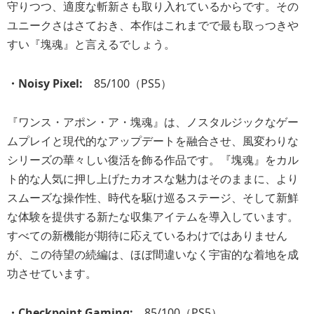
守りつつ、適度な斬新さも取り入れているからです。その
ユニークさはさておき、本作はこれまでで最も取っつきや
すい『塊魂』と言えるでしょう。
・Noisy Pixel:
85/100（PS5）
『ワンス・アポン・ア・塊魂』は、ノスタルジックなゲー
ムプレイと現代的なアップデートを融合させ、風変わりな
シリーズの華々しい復活を飾る作品です。『塊魂』をカル
ト的な人気に押し上げたカオスな魅力はそのままに、より
スムーズな操作性、時代を駆け巡るステージ、そして新鮮
な体験を提供する新たな収集アイテムを導入しています。
すべての新機能が期待に応えているわけではありません
が、この待望の続編は、ほぼ間違いなく宇宙的な着地を成
功させています。
・Checkpoint Gaming:
85/100（PS5）