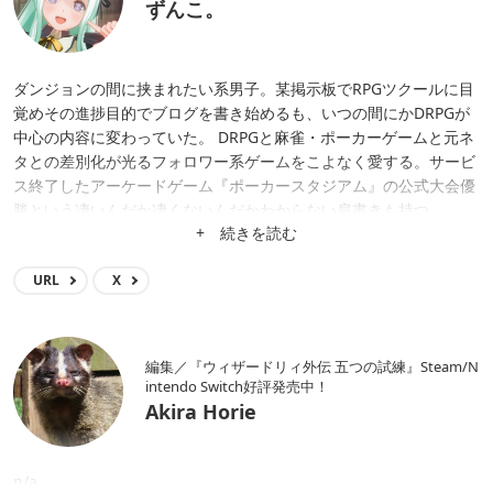
ずんこ。
ダンジョンの間に挟まれたい系男子。某掲示板でRPGツクールに目
覚めその進捗目的でブログを書き始めるも、いつの間にかDRPGが
中心の内容に変わっていた。 DRPGと麻雀・ポーカーゲームと元ネ
タとの差別化が光るフォロワー系ゲームをこよなく愛する。サービ
ス終了したアーケードゲーム『ポーカースタジアム』の公式大会優
勝という凄いんだか凄くないんだかわからない肩書きも持つ。
+ 続きを読む
URL
X
編集／『ウィザードリィ外伝 五つの試練』Steam/N
intendo Switch好評発売中！
Akira Horie
n/a