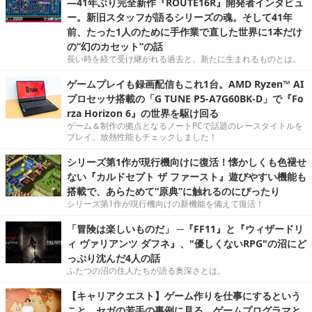
―41年ぶり完全新作『ROUTE16R』開発者インタビュ
ー。新旧スタッフが語るシリーズの魂。そして41年
前、たった1人のために手作業で直した世界に1本だけ
の“幻のカセット”の話
長い時を経て受け継がれる過去と、新たに生まれるものとは。
ゲームプレイも録画配信もこれ1台。AMD Ryzen™ AI
プロセッサ搭載の「G TUNE P5-A7G60BK-D」で『Fo
rza Horizon 6』の世界を駆け回る
ゲーム＆制作の拠点となるノートPCで話題のレースタイトルを
プレイ。放熱性能もチェックしました！
シリーズ第1作が現行機向けに復活！懐かしくも色褪せ
ない『カルドセプト ザ ファースト』遊びやすい機能も
搭載で、あらためて“原典”に触れるのにぴったり
シリーズ第1作が現行機向けの新機能を備えて復活！
「冒険は楽しいものだ」 ─『FF11』と『ウィザードリ
ィ ヴァリアンツ ダフネ』、"優しくないRPG"の沼にど
っぷり沈んだ4人の話
ふたつの沼の住人たちが語る奥深さとは。
【キャリアクエスト】ゲーム作りを仕事にするという
こと。セガの若手の事例に見る，ゲームプログラマと