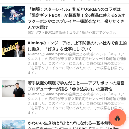
『崩壊：スターレイル』爻光とUGREENのコラボは
「限定ギフトBOX」が超豪華！全6商品に使える5％オ
フクーポンやコスプレイヤー撮影会など、盛りだくさ
んでお届け
限定ギフトBOXは超豪華！コラボ4商品や限定でグッズも
Aimingのエンジニアは、上下関係のない社内で自主的
に働き、「好き」を仕事にしていく
4GamerとGame*Sparkの合同による就活イベント「キャリア
クエスト」の第4回が東京都立産業貿易センター浜松町館で開催
されました。このイベントに合わせ、自身の就活時のエピソー
ドを若手クリエイターに聞いてみたので、その模様をお届けし
ます。
若手抜擢の環境で学んだこと――アプリボットの運営
プロデューサーが語る「巻き込み力」の重要性
4GamerとGame*Sparkの合同による就活イベント「キャリア
クエスト」の第4回が東京都立産業貿易センター浜松町館で開催
されました。このイベントに合わせ、自身の就活時のエピソー
ドを若手クリエイターに聞いてみたので、その模様をお届けし
ます。
かわいい生き物と"ひとつ"になれる―基本無料モンス
ター収集オープンワールドARPG『アニモ（Aniim