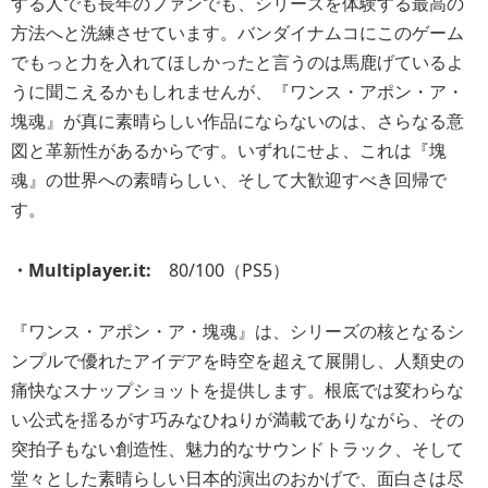
する人でも長年のファンでも、シリーズを体験する最高の
方法へと洗練させています。バンダイナムコにこのゲーム
でもっと力を入れてほしかったと言うのは馬鹿げているよ
うに聞こえるかもしれませんが、『ワンス・アポン・ア・
塊魂』が真に素晴らしい作品にならないのは、さらなる意
図と革新性があるからです。いずれにせよ、これは『塊
魂』の世界への素晴らしい、そして大歓迎すべき回帰で
す。
・Multiplayer.it:
80/100（PS5）
『ワンス・アポン・ア・塊魂』は、シリーズの核となるシ
ンプルで優れたアイデアを時空を超えて展開し、人類史の
痛快なスナップショットを提供します。根底では変わらな
い公式を揺るがす巧みなひねりが満載でありながら、その
突拍子もない創造性、魅力的なサウンドトラック、そして
堂々とした素晴らしい日本的演出のおかげで、面白さは尽