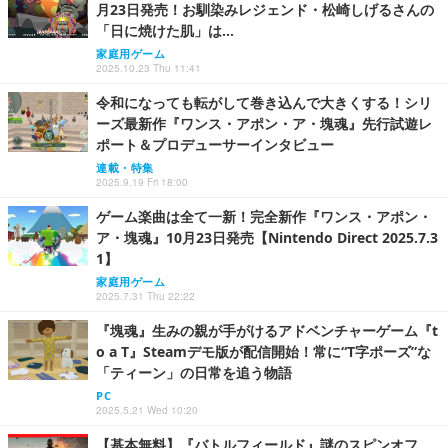
月23日発売！お馴染みレジェンド・松崎しげるさんの
「日に焼けた肌」は…
家庭用ゲーム
2025.10.23 Thu 11:41
令和になっても転がして巻き込んで大きくする！シリ
ーズ最新作『ワンス・アポン・ア・塊魂』先行試遊レ
ポート＆プロデューサーインタビュー
連載・特集
2025.9.19 Fri 18:00
ゲーム楽曲は全て一新！完全新作『ワンス・アポン・
ア・塊魂』10月23日発売【Nintendo Direct 2025.7.3
1】
家庭用ゲーム
2025.7.31 Thu 22:22
『塊魂』生みの親が手がけるアドベンチャーゲーム『t
o a T』Steamデモ版が配信開始！常に“T字ポーズ”な
「ティーン」の日常を追う物語
PC
2025.5.21 Wed 10:20
【基本無料】『バトルフィールド』謎のスピンオフ