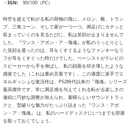
・IGN:
90/100（PC）
時空を超えて転がる私の荷物の塊に、メロン、靴、トラン
プ、三角コーン、そして家が一つ一つ、満足げにカチッと
収まっていくのを見るたびに、私は笑顔が止まりませんで
した。『ワンス・アポン・ア・塊魂』が私のうっとりとし
た笑顔を遮ったのは、耳をくすぐるようなファンキーなリ
フが耳をくすぐった時だけでした。ベーシストがテレビの
スピーカーから手を伸ばし、私の顔面を叩き壊したような
感覚でした（これは褒め言葉です）。この適度に派手でエ
ネルギッシュな復活作は、PS2時代以来の『塊魂』シリーズ
最高傑作です。常に満足感を与えてくれる転がる楽しさの
連続に巧妙な調整が加えられ、素晴らしいサウンドトラッ
クと、型破りな魅力がたっぷり詰まった『ワンス・アポ
ン・ア・塊魂』 は、私のハードディスクにいつまでも部屋
を取っておくでしょう。